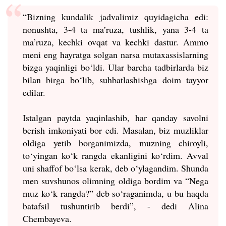
“Bizning kundalik jadvalimiz quyidagicha edi:
nonushta, 3-4 ta ma’ruza, tushlik, yana 3-4 ta
ma’ruza, kechki ovqat va kechki dastur. Ammo
meni eng hayratga solgan narsa mutaxassislarning
bizga yaqinligi bo‘ldi. Ular barcha tadbirlarda biz
bilan birga bo‘lib, suhbatlashishga doim tayyor
edilar.
Istalgan paytda yaqinlashib, har qanday savolni
berish imkoniyati bor edi. Masalan, biz muzliklar
oldiga yetib borganimizda, muzning chiroyli,
to‘yingan ko‘k rangda ekanligini ko‘rdim. Avval
uni shaffof bo‘lsa kerak, deb o‘ylagandim. Shunda
men suvshunos olimning oldiga bordim va “Nega
muz ko‘k rangda?” deb so‘raganimda, u bu haqda
batafsil tushuntirib berdi”, - dedi Alina
Chembayeva.