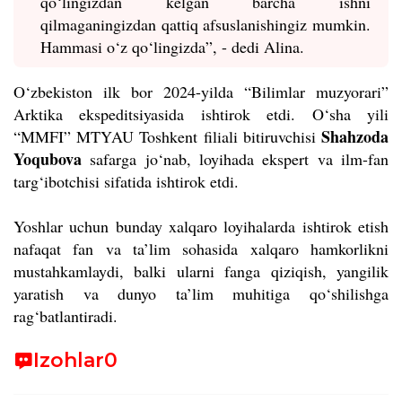
qo‘lingizdan kelgan barcha ishni
qilmaganingizdan qattiq afsuslanishingiz mumkin.
Hammasi o‘z qo‘lingizda”, - dedi Alina.
O‘zbekiston ilk bor 2024-yilda “Bilimlar muzyorari”
Arktika ekspeditsiyasida ishtirok etdi. O‘sha yili
Shahzoda
“MMFI” MTYAU Toshkent filiali bitiruvchisi
Yoqubova
safarga jo‘nab, loyihada ekspert va ilm-fan
targ‘ibotchisi sifatida ishtirok etdi.
Yoshlar uchun bunday xalqaro loyihalarda ishtirok etish
nafaqat fan va ta’lim sohasida xalqaro hamkorlikni
mustahkamlaydi, balki ularni fanga qiziqish, yangilik
yaratish va dunyo ta’lim muhitiga qo‘shilishga
rag‘batlantiradi.
Izohlar
0