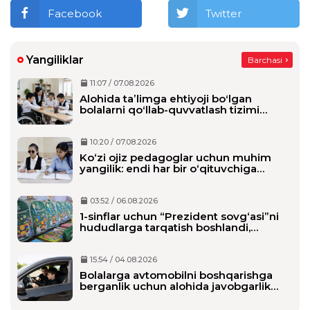
Facebook
Twitter
Yangiliklar
Barchasi
11:07 / 07.08.2026
Alohida taʼlimga ehtiyoji boʻlgan
bolalarni qoʻllab-quvvatlash tizimi
tubdan oʻzgaradi
10:20 / 07.08.2026
Ko‘zi ojiz pedagoglar uchun muhim
yangilik: endi har bir o‘qituvchiga
alohida shaxsiy assistent biriktiriladi
03:52 / 06.08.2026
1-sinflar uchun “Prezident sovg‘asi”ni
hududlarga tarqatish boshlandi,
maktablarga qachon yetkaziladi?
15:54 / 04.08.2026
Bolalarga avtomobilni boshqarishga
berganlik uchun alohida javobgarlik
belgilanmoqda