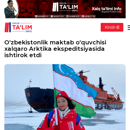
Kirish
O‘zbekistonlik maktab o‘quvchisi
xalqaro Arktika ekspeditsiyasida
ishtirok etdi