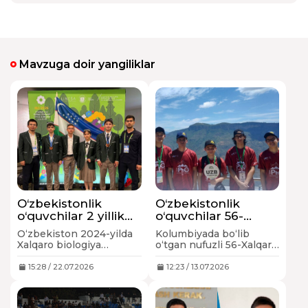
Mavzuga doir yangiliklar
O‘zbekistonlik
O‘zbekistonlik
o‘quvchilar 2 yillik
o‘quvchilar 56-
tanaffusdan so‘ng
Xalqaro fizika
O‘zbekiston 2024-yilda
Kolumbiyada bo‘lib
Xalqaro biologiya
olimpiadasida 4 ta
Xalqaro biologiya
o‘tgan nufuzli 56-Xalqaro
olimpiadasida 3 ta
medalni qo‘lga
olimpiadasidan
fizika olimpiadasida
medalni qo‘lga
kiritdi
akademik halollik
(IPhO 2026) qatnashgan
15:28 / 22.07.2026
12:23 / 13.07.2026
kiritdi
tamoyillari buzilgani
yosh fiziklar tarixda
sababli chetlashtirilgandi,
birinchi martda 2 ta
2026-yildan esa mazkur
kumush va 2 ta bronza