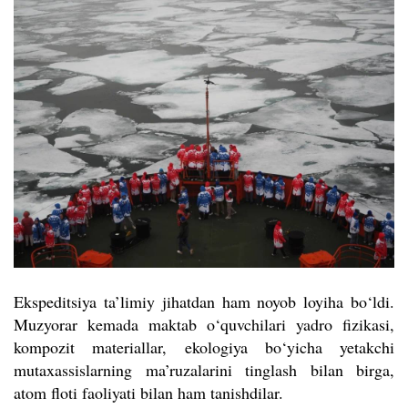
Ekspeditsiya ta’limiy jihatdan ham noyob loyiha bo‘ldi.
Muzyorar kemada maktab o‘quvchilari yadro fizikasi,
kompozit materiallar, ekologiya bo‘yicha yetakchi
mutaxassislarning ma’ruzalarini tinglash bilan birga,
atom floti faoliyati bilan ham tanishdilar.