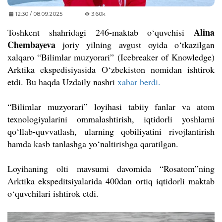
12:30 / 08.09.2025
3.60k
Alina
Toshkent shahridagi 246-maktab o‘quvchisi
Chembayeva
joriy yilning avgust oyida o‘tkazilgan
xalqaro “Bilimlar muzyorari” (Icebreaker of Knowledge)
Arktika ekspedisiyasida O‘zbekiston nomidan ishtirok
etdi. Bu haqda Uzdaily nashri
xabar berdi.
“Bilimlar muzyorari” loyihasi tabiiy fanlar va atom
texnologiyalarini ommalashtirish, iqtidorli yoshlarni
qo‘llab-quvvatlash, ularning qobiliyatini rivojlantirish
hamda kasb tanlashga yo‘naltirishga qaratilgan.
Loyihaning olti mavsumi davomida “Rosatom”ning
Arktika ekspeditsiyalarida 400dan ortiq iqtidorli maktab
o‘quvchilari ishtirok etdi.