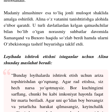
hisoblanadi.
Madaniy almashinuv esa to‘liq jonli muloqot shaklida
amalga oshirildi. Alina o‘z vatanini tanishtirishga alohida
e’tibor qaratdi. U turli davlatlardan kelgan qatnashchilar
bilan bo‘lib o‘tgan norasmiy suhbatlar davomida
Samarqand va Buxoro haqida so‘zlab berdi hamda ularni
O‘zbekistonga tashrif buyurishga taklif etdi.
Loyihada ishtirok etishni istaganlar uchun Alina
shunday maslahat beradi:
“Bunday loyihalarda ishtirok etish uchun ariza
topshirishdan qo‘rqmang. Agar rad etishsa, siz
hech narsa yo‘qotmaysiz. Bor kuchingizni
sarflang, chunki bu kabi imkoniyat hayotda faqat
bir marta beriladi. Agar uni qo‘ldan boy bersangiz
va yetarlicha harakat qilmasangiz, keyinchalik