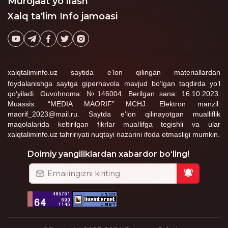
Murojaat yo‘llash
Xalq ta'lim Info jamoasi
xalqtaliminfo.uz saytida e’lon qilingan materiallardan
foydalanishga saytga giperhavola mavjud bo‘lgan taqdirda yo‘l
qo‘yiladi. Guvohnoma: №146004. Berilgan sana: 16.10.2023.
Muassis: “MEDIA MAORIF” MCHJ. Elektron manzil:
maorif_2023@mail.ru. Saytda e’lon qilinayotgan mualliflik
maqolalarida keltirilgan fikrlar muallifga tegishli va ular
xalqtaliminfo.uz tahririyati nuqtayi nazarini ifoda etmasligi mumkin.
Doimiy yangiliklardan xabardor bo‘ling!