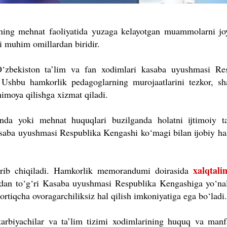
arning mehnat faoliyatida yuzaga kelayotgan muammolarni jo
hi muhim omillardan biridir.
‘zbekiston ta’lim va fan xodimlari kasaba uyushmasi Re
shbu hamkorlik pedagoglarning murojaatlarini tezkor, sh
himoya qilishga xizmat qiladi.
anda yoki mehnat huquqlari buzilganda holatni ijtimoiy 
asaba uyushmasi Respublika Kengashi ko
‘mag
i bilan ijobiy ha
xalqtali
o‘rib chiqiladi. Hamkorlik memorandumi doirasida
ridan to‘g‘ri Kasaba uyushmasi Respublika Kengashiga yo‘nalt
rtiqcha ovoragarchiliksiz hal qilish imkoniyatiga ega bo‘ladi.
rbiyachilar va ta’lim tizimi xodimlarining huquq va manfa