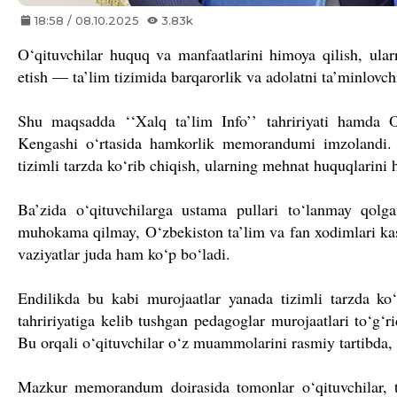
18:58 / 08.10.2025
3.83k
O‘qituvchilar huquq va manfaatlarini himoya qilish, ul
etish — ta’lim tizimida barqarorlik va adolatni ta’minlovc
Shu maqsadda
‘
‘
Xalq ta
’
lim Info
’
’
tahririyati hamda O
Kengashi o‘rtasida hamkorlik memorandumi imzolandi. U
tizimli tarzda ko‘rib chiqish, ularning mehnat huquqlarini 
Ba’zida o‘qituvchilarga ustama pullari to‘lanmay qolg
muhokama qilmay, O‘zbekiston ta’lim va fan xodimlari k
vaziyatlar juda ham ko‘p bo‘ladi.
Endilikda bu kabi murojaatlar yanada tizimli tarzda k
tahririyatiga kelib tushgan pedagoglar murojaatlari to‘g‘
Bu orqali o‘qituvchilar o‘z muammolarini rasmiy tartibda, o
Mazkur memorandum doirasida tomonlar o‘qituvchilar, ta