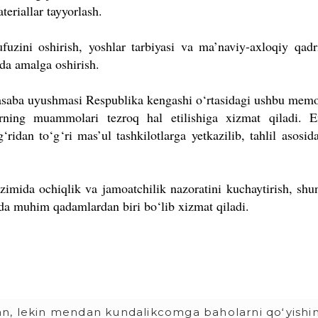
teriallar tayyorlash.
fuzini oshirish, yoshlar tarbiyasi va ma’naviy-axloqiy qadri
kda amalga oshirish.
 kasaba uyushmasi Respublika kengashi o‘rtasidagi ushbu me
arning muammolari tezroq hal etilishiga xizmat qiladi. E
g‘ridan to‘g‘ri mas’ul tashkilotlarga yetkazilib, tahlil asosi
zimida ochiqlik va jamoatchilik nazoratini kuchaytirish, shu
ida muhim qadamlardan biri bo‘lib xizmat qiladi.
an, lekin mendan kundalikcomga baholarni qoʻyishi