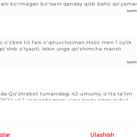
bolani koʻrmagan boʻlsam qanday qilib baho qoʻyama
taxri
ʻzbek tili fani oʻqituvchisiman.Hozir men 1 oylik
qoʻshib oʻtyapti, lekin unga qoʻshimcha maosh
taxri
da Qoʻshrabot tumanidagi 42-umumiy oʻrta taʼlim
2024-yil 1-yanvarda meni yana qayta ishga qabul
da yordam berishingizni soʻrayman.
taxri
glar
Ulashish