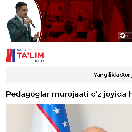
Yangiliklar
Xori
Pedagoglar murojaati o‘z joyida h