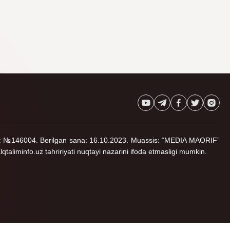
rlangan
ir
katim
rlangan
noma: №146004. Berilgan sana: 16.10.2023. Muassis: “MEDIA MAORIF”
lqtaliminfo.uz tahririyati nuqtayi nazarini ifoda etmasligi mumkin.
rlangan