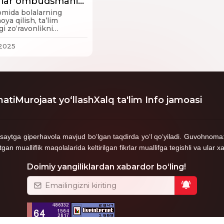
lalar ombudsmani
urojaatni qayerda kimni nomiga yuborilishi ham
shdi
mida bolalarning
ya qilish, ta’lim
i zo‘ravonlikni
taxri
amda pedagoglarning
matligini
.2025
borasida keng ko‘lamli
lalari muhokama qilindi.
26-maktabda ishlayman, bizni buhgalter har gal b
ati
Murojaat yo‘llash
Xalq ta'lim Info jamoasi
 pulimni endi oktyabrda to‘ladi, lekin xalqaro sertifi
gan oyliklarni tushirib qoldiribdi, buhgalterlar ham
taxri
shga saytga giperhavola mavjud bo‘lgan taqdirda yo‘l qo‘yiladi. Guvoh
mualliflik maqolalarida keltirilgan fikrlar muallifga tegishli va ular xa
Doimiy yangiliklardan xabardor bo‘ling!
taxri