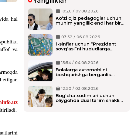
Yangiliklar
10:20 / 07.08.2026
yida hal
Ko‘zi ojiz pedagoglar uchun
muhim yangilik: endi har bir
o‘qituvchiga alohida shaxsiy
assistent biriktiriladi
03:52 / 06.08.2026
spublika
1-sinflar uchun “Prezident
affof va
sovg‘asi”ni hududlarga
tarqatish boshlandi,
maktablarga qachon
15:54 / 04.08.2026
yetkaziladi?
Bolalarga avtomobilni
tarmoqda
boshqarishga berganlik
l etilgan
uchun alohida javobgarlik
belgilanmoqda
12:50 / 03.08.2026
Bog‘cha xodimlari uchun
oliygohda dual ta’lim shaklida
minfo.uz
o‘qish tartibi belgilanmoqda
iriladi.
atlarini