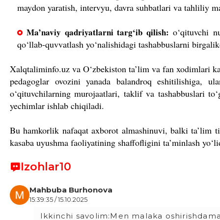
maydon yaratish, intervyu, davra suhbatlari va tahliliy ma
Ma’naviy qadriyatlarni targ‘ib qilish:
o‘qituvchi nu
qo‘llab-quvvatlash yo‘nalishidagi tashabbuslarni birgali
Xalqtaliminfo.uz va O‘zbekiston ta’lim va fan xodimlari
pedagoglar ovozini yanada balandroq eshitilishiga, ul
o‘qituvchilarning murojaatlari, taklif va tashabbuslari to‘
yechimlar ishlab chiqiladi.
Bu hamkorlik nafaqat axborot almashinuvi, balki ta’lim ti
kasaba uyushma faoliyatining shaffofligini ta’minlash yo‘l
Izohlar
10
Mahbuba Burhonova
15:39:35 / 15.10.2025
Ikkinchi savolim:Men malaka oshirishdam