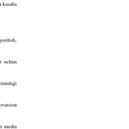
a kasaba
oritish,
ar uchun
zimidagi
ovatsion
un media