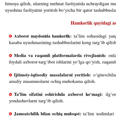
himoya qilish, ularning mehnat faoliyatida uchraydigan mu
uyushma faoliyatini yoritish bo‘yicha bir qator tashabbusla
Hamkorlik quyidagi aso
ta’lim sohasidagi yangi
Axborot maydonida hamkorlik:
kasaba uyushmasining tashabbuslarini keng targ‘ib qilish
Media va raqamli platformalarda rivojlanish:
onla
foydali axborot-targ‘ibot ishlarini yo‘lga qo‘yish, raqamli
Ijtimoiy-iqtisodiy masalalarni yoritish:
o‘qituvchila
amaliy muammolarni ochiq muhokama qilish.
Ta’lim sifatini oshirishda axborot ko‘magi:
ilg‘or
yondashuvlarni targ‘ib qilish.
Jamoatchilik bilan ochiq muloqot:
ta’lim xodimlari 