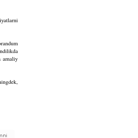
yatlarni
morandum
ndilikda
da amaliy
ningdek,
mni