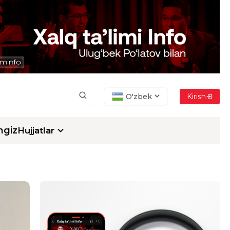
O'zbek
Kirish
ngiz
Hujjatlar