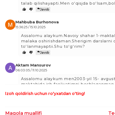
talab qilishayapti.Men oʻqisjda boʻlsam,
Javob
Mahbuba Burhonova
15:36:25 / 15.10.2025
Assalomu alaykum.Navoiy shahar 1-maktab o
malaka oshirishdaman.Sherigim darslarni 
toʻlanmayaptii.Shu toʻgʻrimi?
Javob
Aktam Mansurov
06:03:05 / 11.10.2025
Assalomu alaykum men2003-yil 15- avgust
maktabida ish faoliyatimni boshlaganman.
qilayapti.Sababiga hayronman.Shu masala
Izoh qoldirish uchun ro'yxatdan o'ting!
Javob
Shahzoda Boltayeva
Maqola muallifi
Te
20:13:16 / 09.10.2025