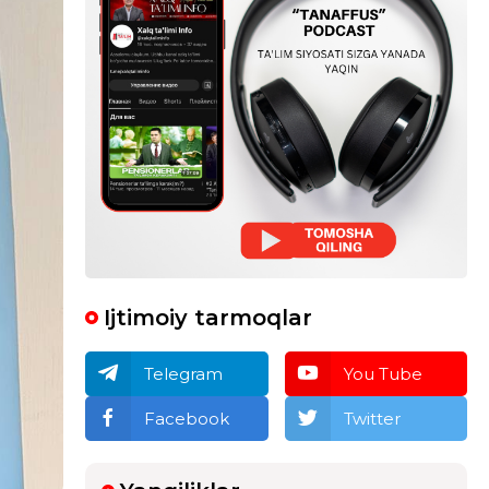
Ijtimoiy tarmoqlar
Telegram
You Tube
Facebook
Twitter