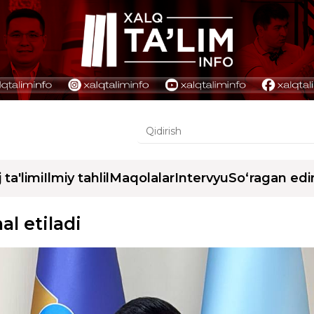
j ta'limi
Ilmiy tahlil
Maqolalar
Intervyu
So‘ragan edi
al etiladi