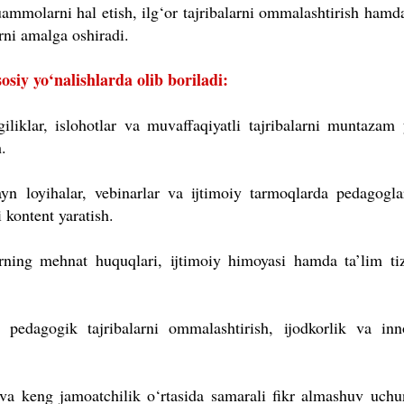
ammolarni hal etish, ilg‘or tajribalarni ommalashtirish hamd
rni amalga oshiradi.
siy yo‘nalishlarda olib boriladi:
liklar, islohotlar va muvaffaqiyatli tajribalarni muntazam y
.
yn loyihalar, vebinarlar va ijtimoiy tarmoqlarda pedagogl
 kontent yaratish.
rning mehnat huquqlari, ijtimoiy himoyasi hamda ta’lim ti
 pedagogik tajribalarni ommalashtirish, ijodkorlik va inn
va keng jamoatchilik o‘rtasida samarali fikr almashuv uch