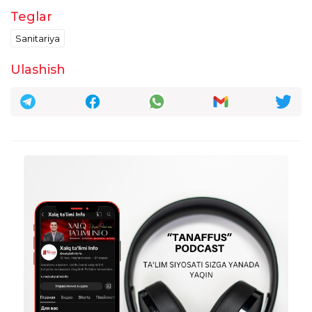
Teglar
Murod Sultonov
21:31:59 / 12.12.2025
Sanitariya
Sinfda òquvchi kòp. Tekshiruv kòp. Va
Ulashish
hokazolar
taxrirlangan
Javob
кодир ахмедов
19:21:08 / 11.12.2025
Контракт асосида диплом олган укитувчи
укувчиларга кандай таълим беради?
taxrirlangan
Javob
Oqila O‘rolova
05:55:59 / 15.12.2025
кодир ахмедов :
Biz o'qigan davrimizda, Davlat budjetida
o'qiganlar, oliy ta'limdagi qarindoshi
orqaliyoki puli orqali shpargalka
taxrirlangan
Javob