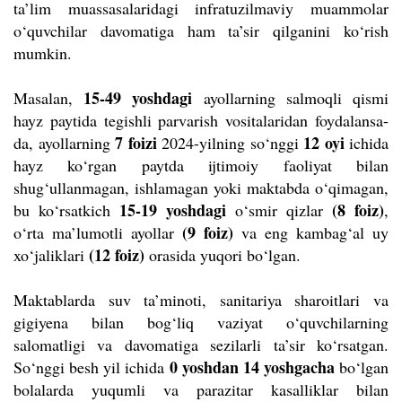
ta’lim muassasalaridagi infratuzilmaviy muammolar
o‘quvchilar davomatiga ham ta’sir qilganini ko‘rish
mumkin.
15-49 yoshdagi
Masalan,
ayollarning salmoqli qismi
hayz paytida tegishli parvarish vositalaridan foydalansa-
7 foizi
12 oyi
da, ayollarning
2024-yilning so‘nggi
ichida
hayz ko‘rgan paytda ijtimoiy faoliyat bilan
shug‘ullanmagan, ishlamagan yoki maktabda o‘qimagan,
15-19 yoshdagi
(8 foiz)
bu ko‘rsatkich
o‘smir qizlar
,
(9 foiz)
o‘rta ma’lumotli ayollar
va eng kambag‘al uy
(12 foiz)
xo‘jaliklari
orasida yuqori bo‘lgan.
Maktablarda suv ta’minoti, sanitariya sharoitlari va
gigiyena bilan bog‘liq vaziyat o‘quvchilarning
salomatligi va davomatiga sezilarli ta’sir ko‘rsatgan.
0 yoshdan 14 yoshgacha
So‘nggi besh yil ichida
bo‘lgan
bolalarda yuqumli va parazitar kasalliklar bilan