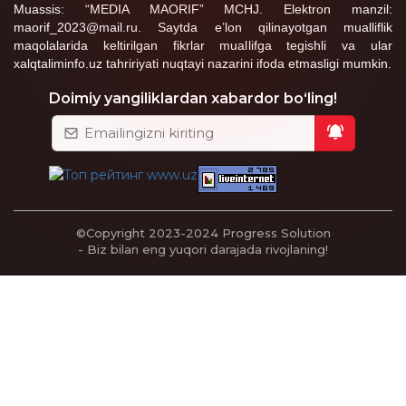
Muassis: “MEDIA MAORIF” MCHJ. Elektron manzil:
maorif_2023@mail.ru. Saytda e’lon qilinayotgan mualliflik
maqolalarida keltirilgan fikrlar muallifga tegishli va ular
xalqtaliminfo.uz tahririyati nuqtayi nazarini ifoda etmasligi mumkin.
Doimiy yangiliklardan xabardor bo‘ling!
©Copyright 2023-2024
Progress Solution
- Biz bilan eng yuqori darajada rivojlaning!