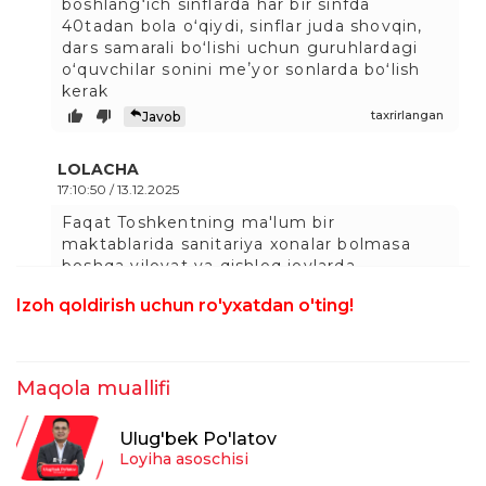
boshlangʻich sinflarda har bir sinfda
40tadan bola oʻqiydi, sinflar juda shovqin,
dars samarali boʻlishi uchun guruhlardagi
oʻquvchilar sonini meʼyor sonlarda boʻlish
kerak
taxrirlangan
Javob
LOLACHA
17:10:50 / 13.12.2025
Faqat Toshkentning ma'lum bir
maktablarida sanitariya xonalar bolmasa
boshqa viloyat va qishloq joylarda
xojatxonasi tashqarida joylashgan bazılarına
Izoh qoldirish uchun ro'yxatdan o'ting!
xatto qol yuvishga sharoit ham yoq
manimcha , bazı maktablarni oshxonasiyam
yoqdir, isitish tizimlari esa yoq bolganlari
ham bor , bu yerda % larni kam
Maqola muallifi
korsatishyabdi yaxshilâb qarasha ochiq
oydin oshkor qilsa bundan ham kop chiqadi.
Ulug'bek Po'latov
Foizni kam korsatishyabdi
Loyiha asoschisi
taxrirlangan
Javob