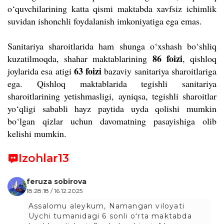
o‘quvchilarining katta qismi maktabda xavfsiz ichimlik
suvidan ishonchli foydalanish imkoniyatiga ega emas.
Sanitariya sharoitlarida ham shunga o‘xshash bo‘shliq
86 foizi
kuzatilmoqda, shahar maktablarining
, qishloq
63 foizi
joylarida esa atigi
bazaviy sanitariya sharoitlariga
ega. Qishloq maktablarida tegishli sanitariya
sharoitlarining yetishmasligi, ayniqsa, tegishli sharoitlar
yo‘qligi sababli hayz paytida uyda qolishi mumkin
bo‘lgan qizlar uchun davomatning pasayishiga olib
kelishi mumkin.
Izohlar
13
feruza sobirova
18:28:18 / 16.12.2025
Assalomu aleykum, Namangan viloyati
Uychi tumanidagi 6 sonli oʻrta maktabda