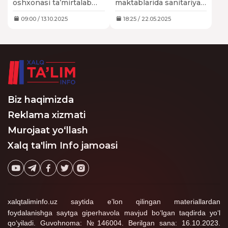
oshxonasi ta’mirtalab
maktablarida sanitariya
– Sanepidqo‘mita
holda ekani, suv
qoida buzilish holatlariga
Абдурахман Акбаров
ta’minotida uzilishlar
yo‘l qo‘yilgan mas’ul
09:00 / 13.10.2025
18:25 / 22.05.2025
borligi, qo‘l yuvish
shaxslarga nisbatan
19:54:39 / 10.12.2025
uskunalari yetarli
2 157 ta holatda
Касални иситмаси ошкор қилди.
darajada jihozlanmagani
ma’muriy choralar, ya’ni
ma’lum bo‘ldi.
jarimalar qo‘llanilgan.
1
taxrirlangan
Javob
Biz haqimizda
Reklama xizmati
Murojaat yo‘llash
Xalq ta'lim Info jamoasi
xalqtaliminfo.uz saytida e’lon qilingan materiallardan
foydalanishga saytga giperhavola mavjud bo‘lgan taqdirda yo‘l
qo‘yiladi. Guvohnoma: №146004. Berilgan sana: 16.10.2023.