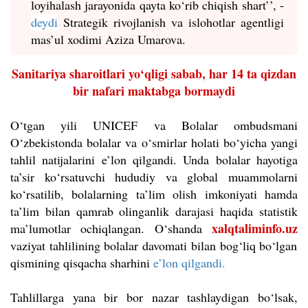
loyihalash jarayonida qayta ko‘rib chiqish shart
’
’
, -
deydi
Strategik rivojlanish va islohotlar agentligi
mas’ul xodimi Aziza Umarova.
Sanitariya sharoitlari yo‘qligi sabab, har 14 ta qizdan
bir nafari maktabga bormaydi
O‘tgan yili UNICEF va Bolalar ombudsmani
O‘zbekistonda bolalar va o‘smirlar holati bo‘yicha yangi
tahlil natijalarini e’lon qilgandi. Unda bolalar hayotiga
ta’sir ko‘rsatuvchi hududiy va global muammolarni
ko‘rsatilib, bolalarning ta’lim olish imkoniyati hamda
ta’lim bilan qamrab olinganlik darajasi haqida statistik
xalqtaliminfo.uz
ma’lumotlar ochiqlangan. O‘shanda
vaziyat tahlilining bolalar davomati bilan bog‘liq bo‘lgan
qismining qisqacha sharhini
e’lon qilgandi.
Tahlillarga yana bir bor nazar tashlaydigan bo‘lsak,