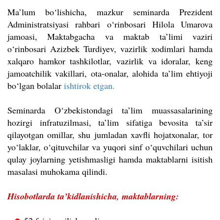
Ma’lum bo‘lishicha, mazkur seminarda Prezident
Administratsiyasi rahbari o‘rinbosari Hilola Umarova
jamoasi, Maktabgacha va maktab ta’limi vaziri
o‘rinbosari Azizbek Turdiyev, vazirlik xodimlari hamda
xalqaro hamkor tashkilotlar, vazirlik va idoralar, keng
jamoatchilik vakillari, ota-onalar, alohida ta’lim ehtiyoji
bo‘lgan bolalar
ishtirok etgan.
Seminarda O‘zbekistondagi ta’lim muassasalarining
hozirgi infratuzilmasi, ta’lim sifatiga bevosita ta’sir
qilayotgan omillar, shu jumladan xavfli hojatxonalar, tor
yo‘laklar, o‘qituvchilar va yuqori sinf o‘quvchilari uchun
qulay joylarning yetishmasligi hamda maktablarni isitish
masalasi muhokama qilindi.
Hisobotlarda ta’kidlanishicha, maktablarning: