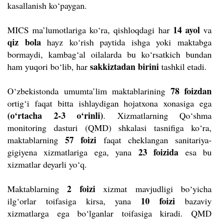
kasallanish ko‘paygan.
14 ayol
MICS ma’lumotlariga ko‘ra, qishloqdagi har
va
qiz bola
hayz ko‘rish paytida ishga yoki maktabga
bormaydi, kambag‘al oilalarda bu ko‘rsatkich bundan
sakkiztadan birini
ham yuqori bo‘lib, har
tashkil etadi.
78 foizdan
O‘zbekistonda umumta’lim maktablarining
ortig‘i faqat bitta ishlaydigan hojatxona xonasiga ega
(o‘rtacha 2-3 o‘rinli)
. Xizmatlarning Qo‘shma
monitoring dasturi (QMD) shkalasi tasnifiga ko‘ra,
57 foizi
maktablarning
faqat cheklangan sanitariya-
23 foizida
gigiyena xizmatlariga ega, yana
esa bu
xizmatlar deyarli yo‘q.
2 foizi
Maktablarning
xizmat mavjudligi bo‘yicha
10 foizi
ilg‘orlar toifasiga kirsa, yana
bazaviy
xizmatlarga ega bo‘lganlar toifasiga kiradi. QMD