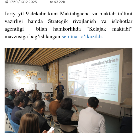
17:30 / 10.12.2025
43.22k
Joriy yil 9-dekabr kuni Maktabgacha va maktab ta’limi
vazirligi hamda Strategik rivojlanish va islohotlar
agentligi bilan hamkorlikda “Kelajak maktabi”
mavzusiga bag‘ishlangan
seminar o‘tkazildi.