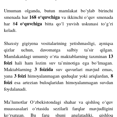
Umuman olganda, butun mamlakat bo‘ylab birinchi
168 o‘quvchiga
smenada har
va ikkinchi o‘quv smenada
4 o‘quvchiga
har 8
bitta qo‘l yuvish uskunasi to‘g‘ri
keladi.
Shaxsiy gigiyena vositalarining yetishmasligi, ayniqsa
qizlar uchun, davomatga salbiy ta’sir qilgan.
13
Mamlakatdagi umumiy o‘rta maktablarning taxminan
foizi
hali ham lozim suv ta’minotiga ega bo‘lmagan.
3 foizida
Maktablarning
suv quvurlari mavjud emas,
3 foizi
8
yana
himoyalanmagan quduqlar yoki ariqlardan,
foizi
esa artezian buloqlaridan himoyalanmagan suvdan
foydalanadi.
Ma’lumotlar O‘zbekistondagi shahar va qishloq o‘quv
muassasalari o‘rtasida sezilarli farqlar mavjudligini
ko‘rsatgan. Bu farq shuni anglatadiki, qishloq