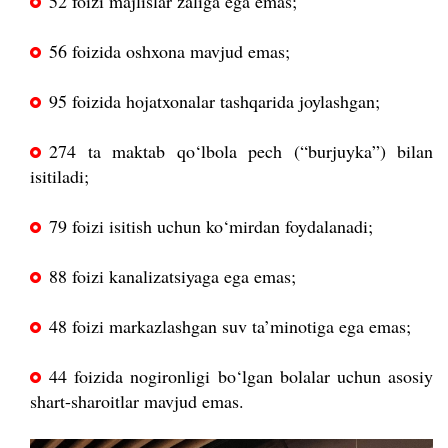
52 foizi majlislar zaliga ega emas;
56 foizida oshxona mavjud emas;
95 foizida hojatxonalar tashqarida joylashgan;
274 ta maktab qo‘lbola pech (“burjuyka”) bilan
isitiladi;
79 foizi isitish uchun ko‘mirdan foydalanadi;
88 foizi kanalizatsiyaga ega emas;
48 foizi markazlashgan suv ta’minotiga ega emas;
44 foizida nogironligi bo‘lgan bolalar uchun asosiy
shart-sharoitlar mavjud emas.