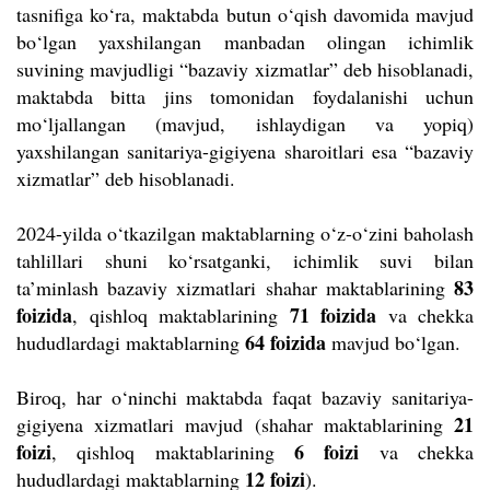
tasnifiga ko‘ra, maktabda butun o‘qish davomida mavjud
bo‘lgan yaxshilangan manbadan olingan ichimlik
suvining mavjudligi “bazaviy xizmatlar” deb hisoblanadi,
maktabda bitta jins tomonidan foydalanishi uchun
mo‘ljallangan (mavjud, ishlaydigan va yopiq)
yaxshilangan sanitariya-gigiyena sharoitlari esa “bazaviy
xizmatlar” deb hisoblanadi.
2024-yilda o‘tkazilgan maktablarning o‘z-o‘zini baholash
tahlillari shuni ko‘rsatganki, ichimlik suvi bilan
83
ta’minlash bazaviy xizmatlari shahar maktablarining
foizida
71 foizida
, qishloq maktablarining
va chekka
64 foizida
hududlardagi maktablarning
mavjud bo‘lgan.
Biroq, har o‘ninchi maktabda faqat bazaviy sanitariya-
21
gigiyena xizmatlari mavjud (shahar maktablarining
foizi
6 foizi
, qishloq maktablarining
va chekka
12 foizi
hududlardagi maktablarning
).