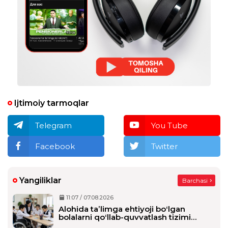
Ijtimoiy tarmoqlar
Telegram
You Tube
Facebook
Twitter
Yangiliklar
Barchasi
11:07 / 07.08.2026
Alohida taʼlimga ehtiyoji boʻlgan
bolalarni qoʻllab-quvvatlash tizimi
tubdan oʻzgaradi