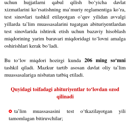
uchun hujjatlarni qabul qilish bo‘yicha davlat
xizmatlarini ko‘rsatishning ma’muriy reglamentiga ko‘ra,
test sinovlari tashkil etilayotgan o‘quv yilidan avvalgi
yillarda ta’lim muassasalarini tugatgan abituriyentlardan
test sinovlarida ishtirok etish uchun bazaviy hisoblash
miqdorining yarim baravari miqdoridagi to‘lovni amalga
oshirishlari kerak bo‘ladi.
206 ming so‘mni
Bu to‘lov miqdori hozirgi kunda
tashkil qiladi. Mazkur tartib asosan davlat oliy ta’lim
muassasalariga nisbatan tatbiq etiladi.
Quyidagi toifadagi abituriyentlar to‘lovdan ozod
qilinadi
ta’lim muassasasini test o‘tkazilayotgan yili
tamomlagan bitiruvchilar;