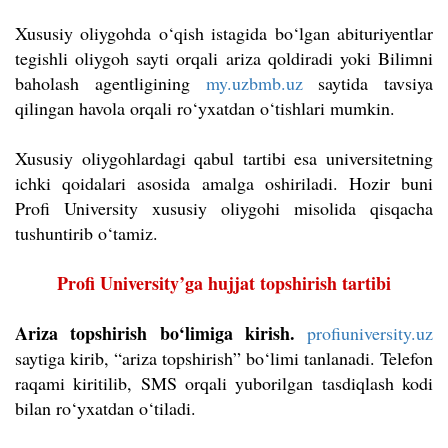
Xususiy oliygohda o‘qish istagida bo‘lgan abituriyentlar
tegishli oliygoh sayti orqali ariza qoldiradi yoki Bilimni
baholash agentligining
my.uzbmb.uz
saytida tavsiya
qilingan havola orqali ro‘yxatdan o‘tishlari mumkin.
Xususiy oliygohlardagi qabul tartibi esa universitetning
ichki qoidalari asosida amalga oshiriladi. Hozir buni
Profi University xususiy oliygohi misolida qisqacha
tushuntirib o‘tamiz.
Profi University’ga hujjat topshirish tartibi
Ariza topshirish bo‘limiga kirish.
profiuniversity.uz
saytiga kirib, “ariza topshirish” bo‘limi tanlanadi. Telefon
raqami kiritilib, SMS orqali yuborilgan tasdiqlash kodi
bilan ro‘yxatdan o‘tiladi.