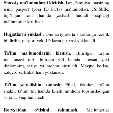
Shaxsiy ma’lumotlarni kiritish.
Ism, familiya, otasining
ismi, pasport (yoki ID karta) ma’lumotlari, JShShIR,
tug‘ilgan sana hamda yashash hududi haqidagi
ma’lumotlar kiritiladi.
Hujjatlarni yuklash.
Ommaviy oferta shartlariga rozilik
bildirilib, pasport yoki ID karta nusxasi yuklanadi.
Ta’lim ma’lumotlarini kiritish.
Bitirilgan ta’lim
muassasasi turi, bitirgan yili hamda attestat yoki
diplomning seriya va raqami kiritiladi. Mavjud bo‘lsa,
xalqaro sertifikat ham yuklanadi.
Ta’lim yo‘nalishini tanlash.
Filial, fakultet, ta’lim
shakli, ta’lim tili hamda kirish imtihoni topshiriladigan
sana va vaqt tanlanadi.
Ro‘yxatdan o‘tishni yakunlash.
Ma’lumotlar