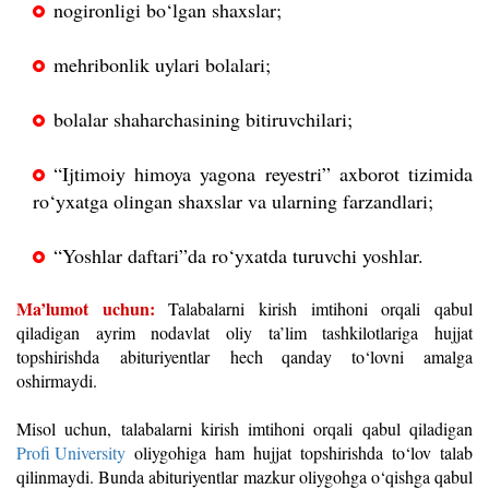
nogironligi bo‘lgan shaxslar;
mehribonlik uylari bolalari;
bolalar shaharchasining bitiruvchilari;
“Ijtimoiy himoya yagona reyestri” axborot tizimida
ro‘yxatga olingan shaxslar va ularning farzandlari;
“Yoshlar daftari”da ro‘yxatda turuvchi yoshlar.
Ma’lumot uchun:
Talabalarni kirish imtihoni orqali qabul
qiladigan ayrim nodavlat oliy ta’lim tashkilotlariga hujjat
topshirishda
abituriyentlar
hech qanday to‘lovni amalga
oshirmaydi.
Misol uchun, talabalarni kirish imtihoni orqali qabul qiladigan
Profi University
oliygohiga ham hujjat topshirishda to‘lov talab
qilinmaydi. Bunda abituriyentlar mazkur oliygohga o‘qishga qabul