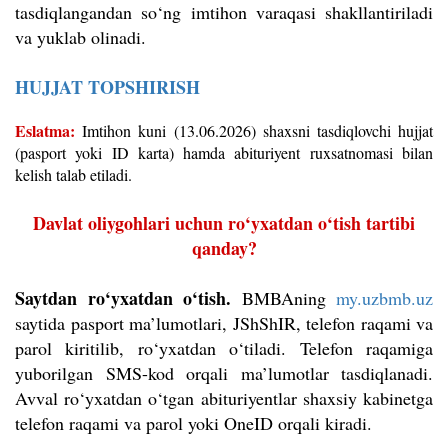
tasdiqlangandan so‘ng imtihon varaqasi shakllantiriladi
va yuklab olinadi.
HUJJAT TOPSHIRISH
Eslatma:
Imtihon kuni (13.06.2026) shaxsni tasdiqlovchi hujjat
(pasport yoki ID karta) hamda abituriyent ruxsatnomasi bilan
kelish talab etiladi.
Davlat oliygohlari uchun ro‘yxatdan o‘tish tartibi
qanday?
Saytdan ro‘yxatdan o‘tish.
BMBAning
my.uzbmb.uz
saytida pasport ma’lumotlari, JShShIR, telefon raqami va
parol kiritilib, ro‘yxatdan o‘tiladi. Telefon raqamiga
yuborilgan SMS-kod orqali ma’lumotlar tasdiqlanadi.
Avval ro‘yxatdan o‘tgan abituriyentlar shaxsiy kabinetga
telefon raqami va parol yoki OneID orqali kiradi.