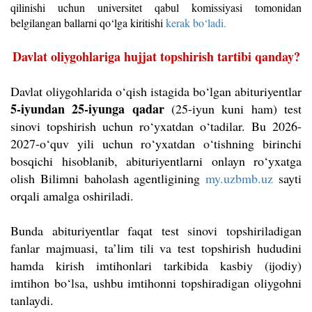
qilinishi uchun universitet qabul komissiyasi tomonidan
belgilangan ballarni qo‘lga kiritishi
kerak bo‘ladi.
Davlat oliygohlariga hujjat topshirish tartibi qanday?
Davlat oliygohlarida o‘qish istagida bo‘lgan abituriyentlar
5-iyundan 25-iyunga qadar
(25-iyun kuni ham) test
sinovi topshirish uchun ro‘yxatdan o‘tadilar. Bu 2026-
2027-o‘quv yili uchun ro‘yxatdan o‘tishning birinchi
bosqichi hisoblanib, abituriyentlarni onlayn ro‘yxatga
olish Bilimni baholash agentligining
my.uzbmb.uz
sayti
orqali amalga oshiriladi.
Bunda abituriyentlar faqat test sinovi topshiriladigan
fanlar majmuasi, ta’lim tili va test topshirish hududini
hamda kirish imtihonlari tarkibida kasbiy (ijodiy)
imtihon bo‘lsa, ushbu imtihonni topshiradigan oliygohni
tanlaydi.