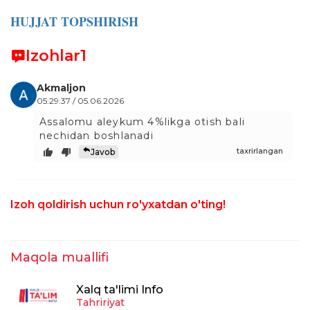
HUJJAT TOPSHIRISH
Izohlar
1
Akmaljon
05:29:37 / 05.06.2026
Assalomu aleykum 4%likga otish bali
nechidan boshlanadi
taxrirlangan
Javob
Izoh qoldirish uchun ro'yxatdan o'ting!
Maqola muallifi
Xalq ta'limi Info
Tahririyat