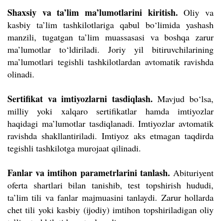
Shaxsiy va ta’lim ma’lumotlarini kiritish.
Oliy va
kasbiy ta’lim tashkilotlariga qabul bo‘limida yashash
manzili, tugatgan ta’lim muassasasi va boshqa zarur
ma’lumotlar to‘ldiriladi. Joriy yil bitiruvchilarining
ma’lumotlari tegishli tashkilotlardan avtomatik ravishda
olinadi.
Sertifikat va imtiyozlarni tasdiqlash.
Mavjud bo‘lsa,
milliy yoki xalqaro sertifikatlar hamda imtiyozlar
haqidagi ma’lumotlar tasdiqlanadi. Imtiyozlar avtomatik
ravishda shakllantiriladi. Imtiyoz aks etmagan taqdirda
tegishli tashkilotga murojaat qilinadi.
Fanlar va imtihon parametrlarini tanlash.
Abituriyent
oferta shartlari bilan tanishib, test topshirish hududi,
ta’lim tili va fanlar majmuasini tanlaydi. Zarur hollarda
chet tili yoki kasbiy (ijodiy) imtihon topshiriladigan oliy