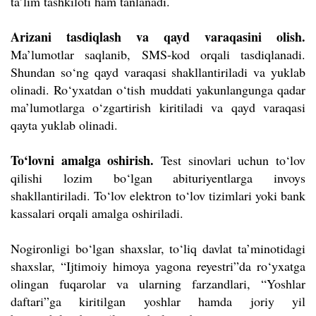
ta’lim tashkiloti ham tanlanadi.
Arizani tasdiqlash va qayd varaqasini olish.
Ma’lumotlar saqlanib, SMS-kod orqali tasdiqlanadi.
Shundan so‘ng qayd varaqasi shakllantiriladi va yuklab
olinadi. Ro‘yxatdan o‘tish muddati yakunlangunga qadar
ma’lumotlarga o‘zgartirish kiritiladi va qayd varaqasi
qayta yuklab olinadi.
To‘lovni amalga oshirish.
Test sinovlari uchun to‘lov
qilishi lozim bo‘lgan abituriyentlarga invoys
shakllantiriladi. To‘lov elektron to‘lov tizimlari yoki bank
kassalari orqali amalga oshiriladi.
Nogironligi bo‘lgan shaxslar, to‘liq davlat ta’minotidagi
shaxslar, “Ijtimoiy himoya yagona reyestri”da ro‘yxatga
olingan fuqarolar va ularning farzandlari, “Yoshlar
daftari”ga kiritilgan yoshlar hamda joriy yil