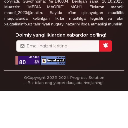
qo‘yiladi. Guvohnoma: №146004. Berilgan sana: 16.10.2023.
Muassis: “MEDIA MAORIF” MCHJ. Elektron manzil:
maorif_2023@mail.ru. Saytda e’lon qilinayotgan mualliflik
maqolalarida keltirilgan fikrlar muallifga tegishli va ular
xalqtaliminfo.uz tahririyati nuqtayi nazarini ifoda etmasligi mumkin.
Doimiy yangiliklardan xabardor bo‘ling!
©Copyright 2023-2024
Progress Solution
- Biz bilan eng yuqori darajada rivojlaning!