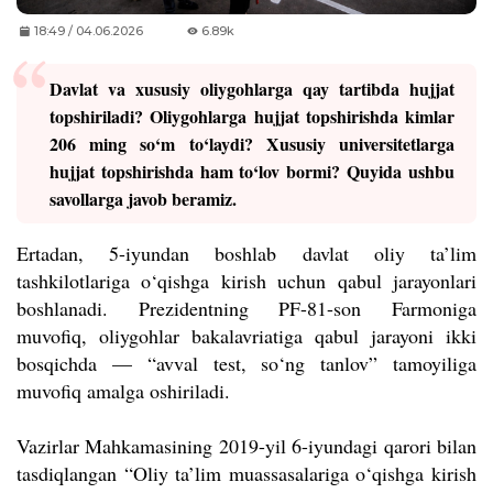
18:49 / 04.06.2026
6.89k
Davlat va xususiy oliygohlarga qay tartibda hujjat
topshiriladi? Oliygohlarga hujjat topshirishda kimlar
206 ming so‘m to‘laydi? Xususiy universitetlarga
hujjat topshirishda ham to‘lov bormi? Quyida ushbu
savollarga javob beramiz.
Ertadan, 5-iyundan boshlab davlat oliy ta’lim
tashkilotlariga o‘qishga kirish uchun qabul jarayonlari
boshlanadi. Prezidentning PF-81-son Farmoniga
muvofiq, oliygohlar bakalavriatiga qabul jarayoni ikki
bosqichda — “avval test, so‘ng tanlov” tamoyiliga
muvofiq amalga oshiriladi.
Vazirlar Mahkamasining 2019-yil 6-iyundagi qarori bilan
tasdiqlangan “Oliy ta’lim muassasalariga o‘qishga kirish