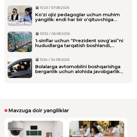
10:20 / 07.08.2026
Ko‘zi ojiz pedagoglar uchun muhim
yangilik: endi har bir o‘qituvchiga
alohida shaxsiy assistent biriktiriladi
03:52 / 06.08.2026
1-sinflar uchun “Prezident sovg‘asi”ni
hududlarga tarqatish boshlandi,
maktablarga qachon yetkaziladi?
15:54 / 04.08.2026
Bolalarga avtomobilni boshqarishga
berganlik uchun alohida javobgarlik
belgilanmoqda
Mavzuga doir yangiliklar