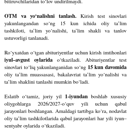
bitiruvchilaridan to‘lov undirilmaydi.
OTM va yo‘nalishni tanlash.
Kirish test sinovlari
yakunlangandan so‘ng 15 kun ichida oliy ta’lim
tashkiloti, ta’lim yo‘nalishi, ta’lim shakli va tanlov
ustuvorligi tanlanadi.
Ro‘yxatdan o‘tgan abituriyentlar uchun kirish imtihonlari
iyul–avgust oylarida
o‘tkaziladi. Abituriyentlar test
15 kun davomida
sinovlari to‘liq yakunlanganidan so‘ng
oliy ta’lim muassasasi, bakalavriat ta’lim yo‘nalishi va
ta’lim shaklini tanlashi mumkin bo‘ladi.
1-iyundan
Eslatib o‘tamiz, joriy yil
boshlab xususiy
oliygohlarga 2026/2027-o‘quv yili uchun qabul
jarayonlari boshlangan. Amaldagi tartibga ko‘ra, nodavlat
oliy ta’lim tashkilotlarida qabul jarayonlari har yili iyun–
sentyabr oylarida o‘tkaziladi.