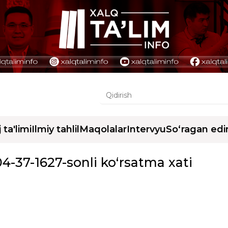
j ta'limi
Ilmiy tahlil
Maqolalar
Intervyu
So‘ragan edi
04-37-1627-sonli ko‘rsatma xati