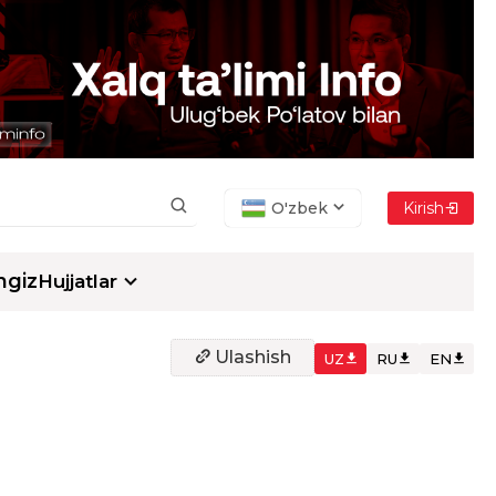
O'zbek
Kirish
ngiz
Hujjatlar
Ulashish
UZ
RU
EN