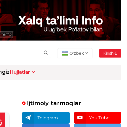
O'zbek
Kirish
ngiz
Hujjatlar
Ijtimoiy tarmoqlar
Telegram
You Tube