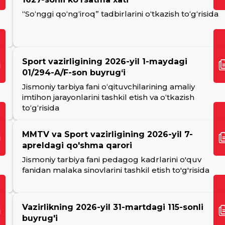
“So‘nggi qo‘ng‘iroq” tadbirlarini o‘tkazish to‘g‘risida
Sport vazirligining 2026-yil 1-maydagi
01/294-A/F-son buyrug‘i
Jismoniy tarbiya fani o‘qituvchilarining amaliy
imtihon jarayonlarini tashkil etish va o‘tkazish
to‘g‘risida
MMTV va Sport vazirligining 2026-yil 7-
apreldagi qo'shma qarori
Jismoniy tаrbiуа fani pedagog kadrlarini o'quv
fanidan malaka sinovlarini tashkil etish to'g'risida
Vazirlikning 2026-yil 31-martdagi 115-sonli
buyrug'i