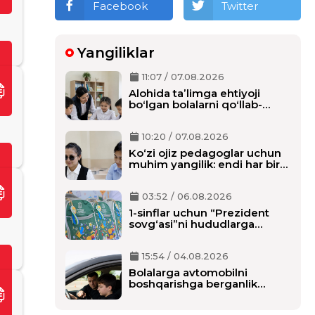
Facebook
Twitter
Yangiliklar
11:07 / 07.08.2026
Alohida taʼlimga ehtiyoji
boʻlgan bolalarni qoʻllab-
quvvatlash tizimi tubdan
oʻzgaradi
10:20 / 07.08.2026
Ko‘zi ojiz pedagoglar uchun
muhim yangilik: endi har bir
o‘qituvchiga alohida shaxsiy
assistent biriktiriladi
03:52 / 06.08.2026
1-sinflar uchun “Prezident
sovg‘asi”ni hududlarga
tarqatish boshlandi,
maktablarga qachon
15:54 / 04.08.2026
yetkaziladi?
Bolalarga avtomobilni
boshqarishga berganlik
uchun alohida javobgarlik
belgilanmoqda