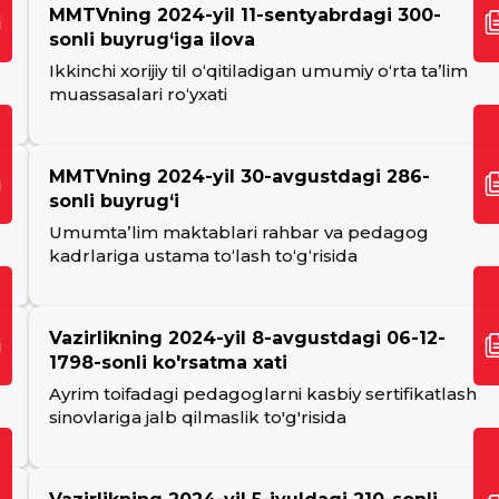
MMTVning 2024-yil 11-sentyabrdagi 300-
sonli buyrug‘iga ilova
Ikkinchi xorijiy til o‘qitiladigan umumiy o‘rta ta’lim
muassasalari ro‘yxati
MMTVning 2024-yil 30-avgustdagi 286-
sonli buyrug‘i
Umumtaʼlim maktablari rahbar va pedagog
kadrlariga ustama toʻlash toʻgʻrisida
Vazirlikning 2024-yil 8-avgustdagi 06-12-
1798-sonli ko'rsatma xati
Ayrim toifadagi pedagoglarni kasbiy sertifikatlash
sinovlariga jalb qilmaslik to'g'risida