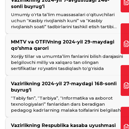
Vazirlikning 2024-yil 7-avgustdagi 246-
sonli buyrug'i
Umumiy oʻrta taʼlim muassasalari oʻqituvchilari
uchun “Kasbiy rivojlanish kuni” va “Kasbiy
rivojlanish soati” tadbirlarini tashkil etish tartibi
belgilash to'g'risida
MMTV va OTFIVning 2024-yil 29-maydagi
qo'shma qarori
Хorijiy tillar va umumtaʼlim fanlarini bilish darajasini
belgilovchi milliy va xalqaro tan olingan
sertifikatlar roʻyxatini tasdiqlash toʻgʻrisida
Vazirlikning 2024-yil 27-maydagi 168-sonli
buyrug'i
“Tabiiy fan”, “Tarbiya”, “Informatika va axborot
texnologiyalari” fanlaridan dars beradigan
pedagog kadrlarning malaka toifalarini belgilash
toʻgʻrisida
Vazirlikning Respublika kasaba uyushmasi