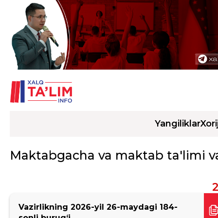
Yangiliklar
Xori
Maktabgacha va maktab ta'limi vaz
2
Vazirlikning 2026-yil 26-maydagi 184-
sonli burug‘i