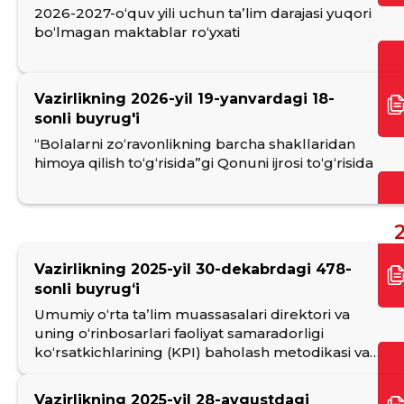
2026-2027-oʻquv yili uchun taʼlim darajasi yuqori
boʻlmagan maktablar roʻyxati
Vazirlikning 2026-yil 19-yanvardagi 18-
sonli buyrug'i
“Bolalarni zo‘ravonlikning barcha shakllaridan
himoya qilish to‘g‘risida”gi Qonuni ijrosi to‘g‘risida
2
Vazirlikning 2025-yil 30-dekabrdagi 478-
sonli buyrugʻi
Umumiy oʻrta taʼlim muassasalari direktori va
uning oʻrinbosarlari faoliyat samaradorligi
koʻrsatkichlarining (KPI) baholash metodikasi va
tartibini belgilash haqida
Vazirlikning 2025-yil 28-avgustdagi