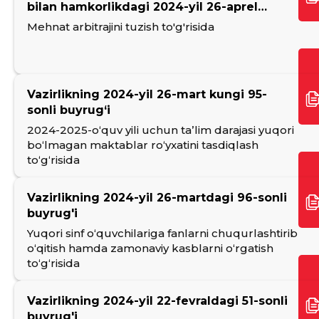
bilan hamkorlikdagi 2024-yil 26-aprel
kungi qo'shma qarori
Mehnat arbitrajini tuzish to'g'risida
Vazirlikning 2024-yil 26-mart kungi 95-
sonli buyrug‘i
2024-2025-oʻquv yili uchun taʼlim darajasi yuqori
boʻlmagan maktablar roʻyxatini tasdiqlash
toʻgʻrisida
Vazirlikning 2024-yil 26-martdagi 96-sonli
buyrug'i
Yuqori sinf oʻquvchilariga fanlarni chuqurlashtirib
oʻqitish hamda zamonaviy kasblarni oʻrgatish
toʻgʻrisida
Vazirlikning 2024-yil 22-fevraldagi 51-sonli
buyrug'i