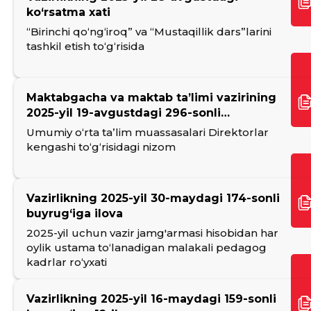
ko‘rsatma xati
“Birinchi qo‘ng‘iroq” va “Mustaqillik dars”larini
tashkil etish to‘g‘risida
Maktabgacha va maktab taʼlimi vazirining
2025-yil 19-avgustdagi 296-sonli
buyrugʻiga ilova
Umumiy oʻrta taʼlim muassasalari Direktorlar
kengashi toʻgʻrisidagi nizom
Vazirlikning 2025-yil 30-maydagi 174-sonli
buyrug‘iga ilova
2025-yil uchun vazir jamg'armasi hisobidan har
oylik ustama toʻlanadigan malakali pedagog
kadrlar roʻyxati
Vazirlikning 2025-yil 16-maydagi 159-sonli