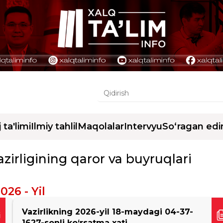
j ta'limi
Ilmiy tahlil
Maqolalar
Intervyu
So‘ragan edi
irligining qaror va buyruqlari
026 - Yil
Vazirlikning 2026-yil 18-maydagi 04-37-
1627-sonli ko‘rsatma xati