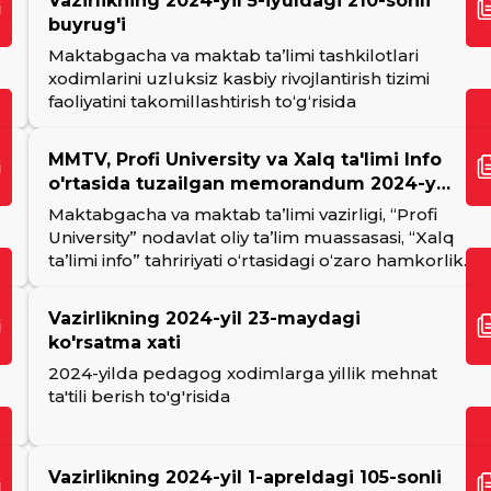
Vazirlikning 2024-yil 5-iyuldagi 210-sonli
buyrug'i
Maktabgacha va maktab ta’limi tashkilotlari
xodimlarini uzluksiz kasbiy rivojlantirish tizimi
faoliyatini takomillashtirish to‘g‘risida
MMTV, Profi University va Xalq ta'limi Info
o'rtasida tuzailgan memorandum 2024-yil
28-may
Maktabgacha va maktab ta’limi vazirligi, “Profi
University” nodavlat oliy ta’lim muassasasi, “Xalq
ta’limi info” tahririyati oʻrtasidagi oʻzaro hamkorlik
Memorandumi
Vazirlikning 2024-yil 23-maydagi
ko'rsatma xati
2024-yilda pedagog xodimlarga yillik mehnat
ta'tili berish to'g'risida
Vazirlikning 2024-yil 1-apreldagi 105-sonli