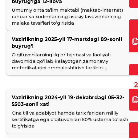
buyrug‘iga 12-ilova
Umumiy o‘rta ta’lim maktabi (maktab-internat)
rahbar va xodimlarining asosiy lavozimlarining
malaka tavsiflari to‘g‘risida
Vazirlikning 2025-yil 17-martdagi 89-sonli
buyrug'i
Oʻqituvchilarning ilgʻor tajribasi va faoliyati
davomida qoʻllab kelayotgan zamonaviy
metodikalarini ommalashtirish tartibini
takomillashtirish toʻgʻrisida
2
Vazirlikning 2024-yil 19-dekabrdagi 05-32-
5503-sonli xati
Ona tili va adabiyot hamda tarix fanidan milliy
sertifikatga ega o'qituvchilari 50% ustama to'lash
to'g'risida