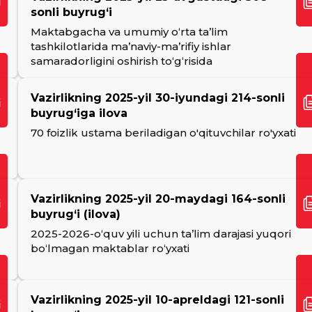
sonli buyrug‘i
Maktabgacha va umumiy o‘rta ta’lim
tashkilotlarida ma’naviy-ma’rifiy ishlar
samaradorligini oshirish to‘g‘risida
Vazirlikning 2025-yil 30-iyundagi 214-sonli
buyrug‘iga ilova
70 foizlik ustama beriladigan o'qituvchilar ro'yxati
Vazirlikning 2025-yil 20-maydagi 164-sonli
buyrug‘i (ilova)
2025-2026-o‘quv yili uchun ta’lim darajasi yuqori
bo‘lmagan maktablar ro‘yxati
Vazirlikning 2025-yil 10-apreldagi 121-sonli