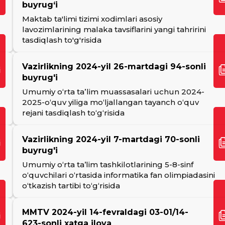
buyrug‘i
Maktab ta'limi tizimi xodimlari asosiy
lavozimlarining malaka tavsiflarini yangi tahririni
tasdiqlash to'g'risida
Vazirlikning 2024-yil 26-martdagi 94-sonli
buyrug'i
Umumiy oʻrta taʼlim muassasalari uchun 2024-
2025-oʻquv yiliga moʻljallangan tayanch oʻquv
rejani tasdiqlash toʻgʻrisida
Vazirlikning 2024-yil 7-martdagi 70-sonli
buyrug'i
Umumiy o‘rta ta’lim tashkilotlarining 5-8-sinf
o‘quvchilari o‘rtasida informatika fan olimpiadasini
o‘tkazish tartibi to‘g‘risida
MMTV 2024-yil 14-fevraldagi 03-01/14-
623-sonli xatga ilova