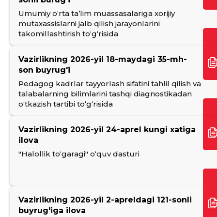
Umumiy o‘rta ta’lim muassasalariga xorijiy
mutaxassislarni jalb qilish jarayonlarini
takomillashtirish toʻgʻrisida
Vazirlikning 2026-yil 18-maydagi 35-mh-
son buyrug'i
Pedagog kadrlar tayyorlash sifatini tahlil qilish va
talabalarning bilimlarini tashqi diagnostikadan
o‘tkazish tartibi to‘g‘risida
Vazirlikning 2026-yil 24-aprel kungi xatiga
ilova
"Halollik to‘garagi" o‘quv dasturi
Vazirlikning 2026-yil 2-apreldagi 121-sonli
buyrug'iga ilova