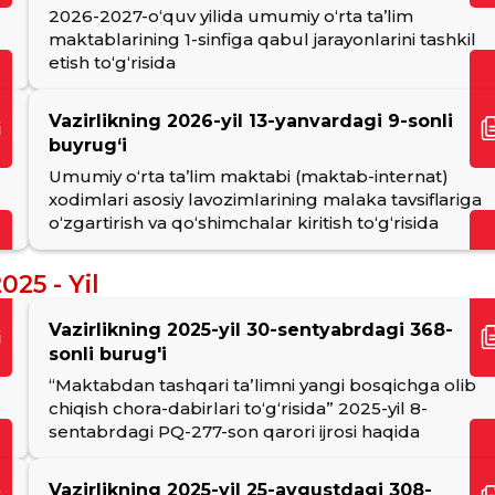
2026-2027-oʻquv yilida umumiy oʻrta ta’lim
maktablarining 1-sinfiga qabul jarayonlarini tashkil
etish toʻgʻrisida
Vazirlikning 2026-yil 13-yanvardagi 9-sonli
buyrug‘i
Umumiy o‘rta ta’lim maktabi (maktab-internat)
xodimlari asosiy lavozimlarining malaka tavsiflariga
o‘zgartirish va qo‘shimchalar kiritish to‘g‘risida
025 - Yil
Vazirlikning 2025-yil 30-sentyabrdagi 368-
sonli burug'i
“Maktabdan tashqari taʼlimni yangi bosqichga olib
chiqish chora-dabirlari toʻgʻrisida” 2025-yil 8-
sentabrdagi PQ-277-son qarori ijrosi haqida
Vazirlikning 2025-yil 25-avgustdagi 308-