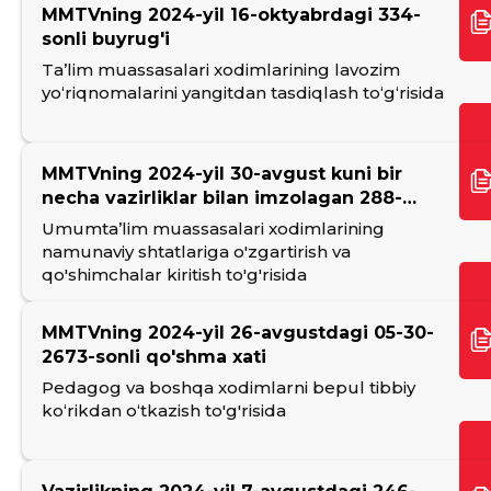
MMTVning 2024-yil 16-oktyabrdagi 334-
sonli buyrug'i
Ta’lim muassasalari xodimlarining lavozim
yo‘riqnomalarini yangitdan tasdiqlash to‘g‘risida
MMTVning 2024-yil 30-avgust kuni bir
necha vazirliklar bilan imzolagan 288-
sonli buyrug'i
Umumtа’lim muassasalari xodimlarining
namunaviy shtatlariga o'zgartirish vа
qo'shimchalar kiritish to'g'risida
MMTVning 2024-yil 26-avgustdagi 05-30-
2673-sonli qo'shma xati
Pedagog va boshqa xodimlarni bepul tibbiy
ko‘rikdan o‘tkazish to'g'risida