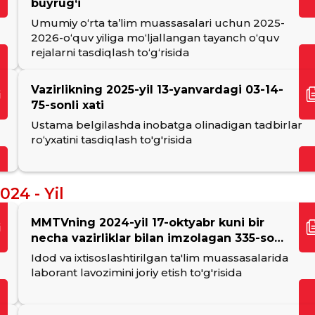
buyrug‘i
Umumiy o‘rta ta’lim muassasalari uchun 2025-
2026-o‘quv yiliga mo‘ljallangan tayanch o‘quv
rejalarni tasdiqlash to‘g‘risida
Vazirlikning 2025-yil 13-yanvardagi 03-14-
75-sonli xati
Ustama belgilashda inobatga olinadigan tadbirlar
ro‘yxatini tasdiqlash to'g'risida
024 - Yil
MMTVning 2024-yil 17-oktyabr kuni bir
necha vazirliklar bilan imzolagan 335-sonli
buyrug'i
Idod va ixtisoslashtirilgan ta'lim muassasalarida
laborant lavozimini joriy etish to'g'risida