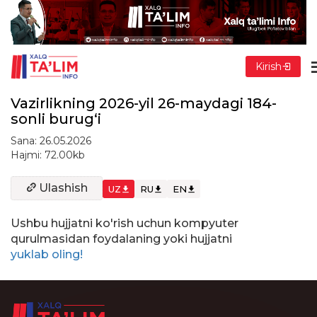
Kirish
Vazirlikning 2026-yil 26-maydagi 184-
sonli burug‘i
Sana: 26.05.2026
Hajmi: 72.00kb
Ulashish
UZ
RU
EN
Ushbu hujjatni ko'rish uchun kompyuter
qurulmasidan foydalaning yoki hujjatni
yuklab oling!