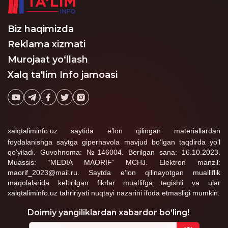
Biz haqimizda
Reklama xizmati
Murojaat yo‘llash
Xalq ta'lim Info jamoasi
xalqtaliminfo.uz saytida e’lon qilingan materiallardan
foydalanishga saytga giperhavola mavjud bo‘lgan taqdirda yo‘l
qo‘yiladi. Guvohnoma: №146004. Berilgan sana: 16.10.2023.
Muassis: “MEDIA MAORIF” MCHJ. Elektron manzil:
maorif_2023@mail.ru. Saytda e’lon qilinayotgan mualliflik
maqolalarida keltirilgan fikrlar muallifga tegishli va ular
xalqtaliminfo.uz tahririyati nuqtayi nazarini ifoda etmasligi mumkin.
Doimiy yangiliklardan xabardor bo‘ling!