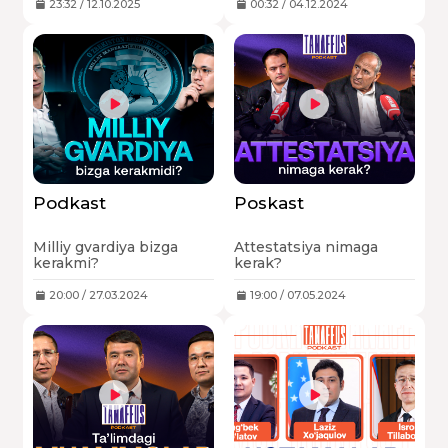
va davlat ta’lim
23:32 / 12.10.2025
00:32 / 04.12.2024
tizimlarining qiyosiy
tahlili bo‘lib, suhbat
davomida xususiy
ta’limning roli, uning
oldida turgan
qiyinchiliklar, afzalliklari
va jamiyatdagi roli
chuqur muhokama
qilindi.
Podkast
Poskast
Milliy gvardiya bizga
Attestatsiya nimaga
kerakmi?
kerak?
20:00 / 27.03.2024
19:00 / 07.05.2024