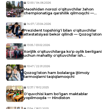
12:00 / 04.06.2026
Maoshidan norozi o‘qituvchilar Jahon
chempionatiga qarshilik qilmoqchi —
Meksika
14:07 / 23.04.2026
Prezident topshirig‘i bilan o‘qituvchilar
attestatsiyasi bekor qilindi — Qozog‘iston
13:05 / 03.02.2026
Xorijlik o‘qituvchilarga ko‘p oylik berilgani
uchun mahalliy o‘qituvchilar ish
tashlamoqchi
10:47 / 22.01.2026
Qozog‘iston ham bolalarga ijtimoiy
tarmoqlarni taqiqlamoqchi
12:37 / 19.12.2025
O‘quvchisi kam bo‘lgan maktablar
yopilmoqda — Hindiston
13:54 / 18.12.2025