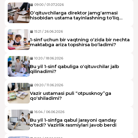
09:00 / 01.07.2026
O‘qituvchilarga direktor jamg‘armasi
hisobidan ustama tayinlashning to‘liq
tartibi qanday?
15:21 / 26.06.2026
1-sinf uchun bir vaqtning o‘zida bir nechta
maktabga ariza topshirsa bo‘ladimi?
10:20 / 18.06.2026
Bu yil 1-sinf qabuliga o‘qituvchilar jalb
qilinadimi?
09:20 / 11.06.2026
Vazir ustamasi puli “otpusknoy”ga
qo‘shiladimi?
16:04 / 06.06.2026
Bu yil 1-sinfga qabul jarayoni qanday
o‘tadi? Vazirlik rasmiylari javob berdi