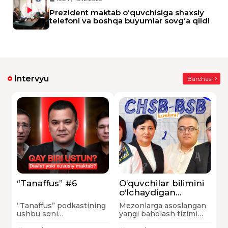
Prezident maktab o‘quvchisiga shaxsiy
telefoni va boshqa buyumlar sovg‘a qildi
Intervyu
Barchasi
“Tanaffus” #6
O‘quvchilar bilimini
o‘lchaydigan
tarozimiz buzuqmi
“Tanaffus” podkastining
Mezonlarga asoslangan
yoki soz?
ushbu soni
yangi baholash tizimi
O‘zbekistondagi xususiy
muhokama qilindi