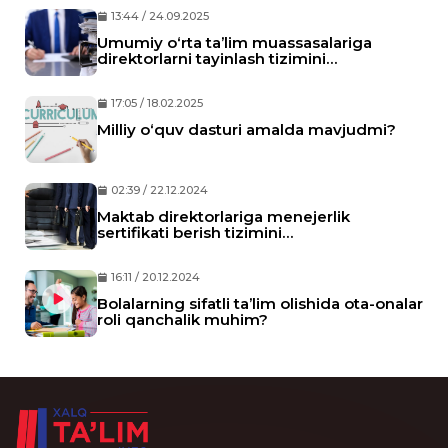
13:44 / 24.09.2025
Umumiy o‘rta ta’lim muassasalariga
direktorlarni tayinlash tizimini
rivojlantirish mexanizmlari
17:05 / 18.02.2025
Milliy o‘quv dasturi amalda mavjudmi?
02:39 / 22.12.2024
Maktab direktorlariga menejerlik
sertifikati berish tizimini
takomillashtirishning zaruriy ahamiyati
nimada?
16:11 / 20.12.2024
Bolalarning sifatli ta’lim olishida ota-onalar
roli qanchalik muhim?