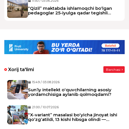
11:50 / 03.06.2026
“Qizil” maktabda ishlamoqchi bo‘lgan
pedagoglar 25-iyulga qadar tegishli
maktab direktoriga murojaat qilishi lozim
Xorij ta'limi
Barchasi
15:49 / 03.08.2026
Sun’iy intellekt o‘quvchilarning asosiy
yordamchisiga aylanib qolmoqdami?
21:00 / 10.07.2026
“X-variant” masalasi bo‘yicha jinoyat ishi
qo‘zg‘atildi, 13 kishi hibsga olindi —
Hindiston