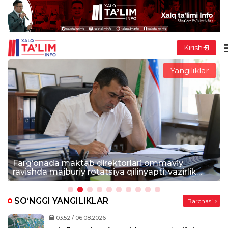
Kirish
Yangiliklar
Farg‘onada maktab direktorlari ommaviy
ravishda majburiy rotatsiya qilinyapti, vazirlik
bundan xabardormi?
SO‘NGGI YANGILIKLAR
Barchasi
03:52 / 06.08.2026