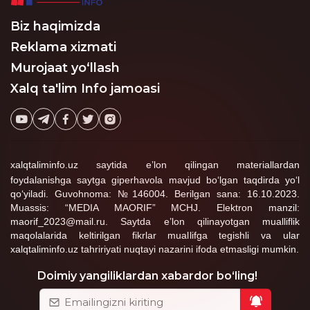
Biz haqimizda
Reklama xizmati
Murojaat yo‘llash
Xalq ta'lim Info jamoasi
xalqtaliminfo.uz saytida e’lon qilingan materiallardan
foydalanishga saytga giperhavola mavjud bo‘lgan taqdirda yo‘l
qo‘yiladi. Guvohnoma: №146004. Berilgan sana: 16.10.2023.
Muassis: “MEDIA MAORIF” MCHJ. Elektron manzil:
maorif_2023@mail.ru. Saytda e’lon qilinayotgan mualliflik
maqolalarida keltirilgan fikrlar muallifga tegishli va ular
xalqtaliminfo.uz tahririyati nuqtayi nazarini ifoda etmasligi mumkin.
Doimiy yangiliklardan xabardor bo‘ling!