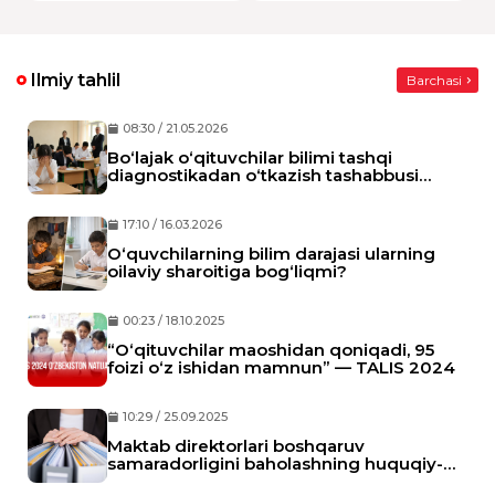
Ilmiy tahlil
Barchasi
08:30 / 21.05.2026
Bo‘lajak o‘qituvchilar bilimi tashqi
diagnostikadan o‘tkazish tashabbusi
bo‘yicha xavotirlar
17:10 / 16.03.2026
O‘quvchilarning bilim darajasi ularning
oilaviy sharoitiga bog‘liqmi?
00:23 / 18.10.2025
“O‘qituvchilar maoshidan qoniqadi, 95
foizi o‘z ishidan mamnun” — TALIS 2024
10:29 / 25.09.2025
Maktab direktorlari boshqaruv
samaradorligini baholashning huquqiy-
me’yoriy asoslari