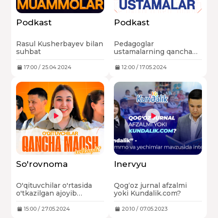
Podkast
Podkast
Rasul Kusherbayev bilan
Pedagoglar
suhbat
ustamalarning qancha
qismidan foydalanyapti?
17:00 / 25.04.2024
12:00 / 17.05.2024
So'rovnoma
Inervyu
O'qituvchilar o'rtasida
Qog‘oz jurnal afzalmi
o'tkazilgan ajoyib
yoki Kundalik.com?
so'rovnoma
15:00 / 27.05.2024
20:10 / 07.05.2023