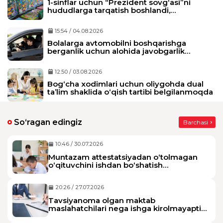
1-sinflar uchun “Prezident sovg‘asi”ni
hududlarga tarqatish boshlandi,
maktablarga qachon yetkaziladi?
15:54 / 04.08.2026
Bolalarga avtomobilni boshqarishga
berganlik uchun alohida javobgarlik
belgilanmoqda
12:50 / 03.08.2026
Bog‘cha xodimlari uchun oliygohda dual
ta’lim shaklida o‘qish tartibi belgilanmoqda
So‘ragan edingiz
Barchasi
10:46 / 30.07.2026
Muntazam attestatsiyadan o‘tolmagan
o‘qituvchini ishdan bo‘shatish
mumkinmi?
20:26 / 27.07.2026
Tavsiyanoma olgan maktab
maslahatchilari nega ishga kirolmayapti?
Qanday yechimlar bor?