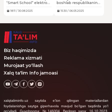
davomati kamera
oilalarning “bola
“Smart School” elektron
boshlab respublikaning
orqali nazorat
puli” miqdori
dasturini joriy qilish
barcha hududlarida
qilinadi
kamaytiriladi
orqali yuqori sinf
kambag‘al oilalarga
18:11 / 30.08.2025
15:30 / 06.05.2025
o‘quvchilarining
ko‘mak choralari ijtimoiy
davomatini, ularning
shartnoma asosida
fanlarga qiziqishlarini va
berilishi belgilangan.
ta’lim sifatini nazorat
qilish imkoniyati
yaratiladi.
Biz haqimizda
Reklama xizmati
Murojaat yo‘llash
Xalq ta'lim Info jamoasi
xalqtaliminfo.uz saytida e’lon qilingan materiallardan
foydalanishga saytga giperhavola mavjud bo‘lgan taqdirda yo‘l
qo‘yiladi. Guvohnoma: №146004. Berilgan sana: 16.10.2023.