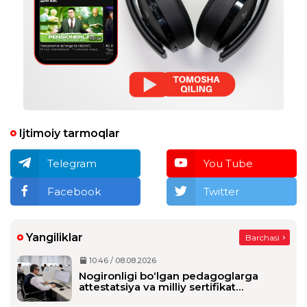
Ijtimoiy tarmoqlar
Telegram
You Tube
Facebook
Twitter
Yangiliklar
Barchasi
10:46 / 08.08.2026
Nogironligi bo‘lgan pedagoglarga
attestatsiya va milliy sertifikat
imtihonlarida qo‘shimcha vaqt beriladi