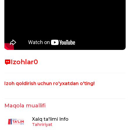
Izohlar
0
Izoh qoldirish uchun ro'yxatdan o'ting!
Maqola muallifi
Xalq ta'limi Info
Tahririyat