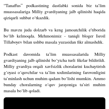
“
”
Tanaffus
podkastining dastlabki sonida biz ta’lim
muassasalariga Milliy gvardiyaning jalb qilinishi haqida
qiziqarli suhbat o‘tkazdik.
Bu mavzu juda dolzarb va keng jamoatchilik e’tiborida
bo‘lib kelmoqda. Mehmonimiz - taniqli bloger Isroil
Tillaboyev bilan ushbu masala yuzasidan fikr almashdik.
Podkast davomida ta’lim muassasalarida Milliy
gvardiyaning jalb qilinishi bo‘yicha turli fikrlar bildirildi.
Milliy gvardiya orqali xavfsizlik choralarini kuchaytirish
g‘oyasi o‘quvchilar va ta’lim xodimlarining farovonligini
ta’minlash uchun muhim qadam bo‘lishi mumkin. Ammo
bunday choralarning o‘quv jarayoniga ta’siri muhim
masala bo‘lib qoladi.