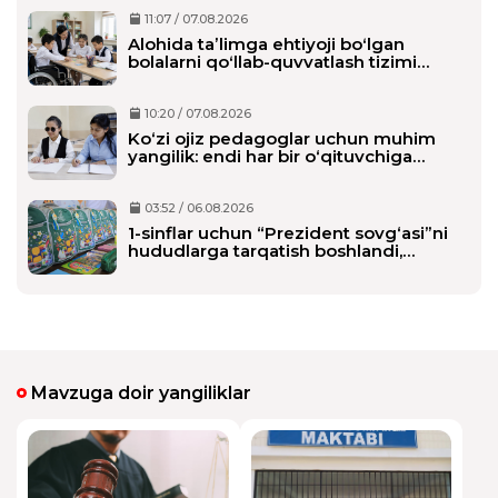
11:07 / 07.08.2026
Alohida taʼlimga ehtiyoji boʻlgan
bolalarni qoʻllab-quvvatlash tizimi
tubdan oʻzgaradi
10:20 / 07.08.2026
Ko‘zi ojiz pedagoglar uchun muhim
yangilik: endi har bir o‘qituvchiga
alohida shaxsiy assistent biriktiriladi
03:52 / 06.08.2026
1-sinflar uchun “Prezident sovg‘asi”ni
hududlarga tarqatish boshlandi,
maktablarga qachon yetkaziladi?
Mavzuga doir yangiliklar