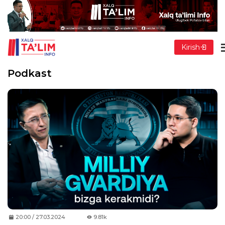
Kirish
Podkast
20:00 / 27.03.2024
9.81k