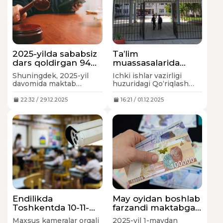
2025-yilda sababsiz
Ta’lim
dars qoldirgan 94
muassasalarida
738 nafar
qo‘riqlash-
Shuningdek, 2025-yil
Ichki ishlar vazirligi
o‘quvchining ota-
qorovullik faoliyati
davomida maktab
huzuridagi Qo‘riqlash
onasiga jarima
tartibga solinadi
rahbariyati, mahalla
departamenti
solindi
faollari hamda ispektor-
tomonidan shartnoma
22:32 / 29.12.2025
16:21 / 01.12.2025
psixologlar bilan
asosida ta’lim
birgalikda 265 ming
muassasalariga
nafardan ortiq o‘quvchi
qo‘riqlash
va ularning ota-onalari
signalizatsiyalari,
bilan suhbat o‘tkazildi.
tashvish tugmalari,
videokuzatuv
moslamalari o‘rnatiladi
va ularga texnik
xizmatlar ko‘rsatiladi.
Endilikda
May oyidan boshlab
Toshkentda 10-11-
farzandi maktabga
sinf o‘quvchilar
bormaydigan
Maxsus kameralar orqali
2025-yil 1-maydan