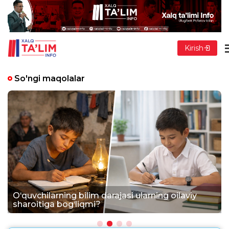
Kirish
So'ngi maqolalar
O‘quvchilarning bilim darajasi ularning oilaviy
sharoitiga bog‘liqmi?