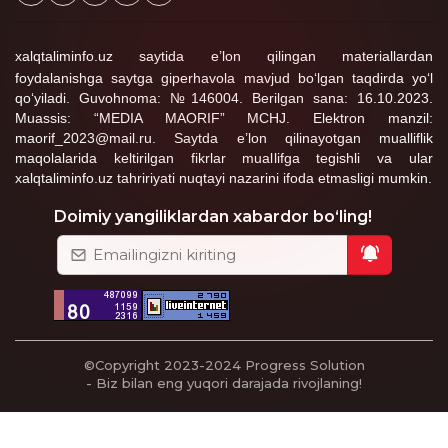
xalqtaliminfo.uz saytida e’lon qilingan materiallardan
foydalanishga saytga giperhavola mavjud bo‘lgan taqdirda yo‘l
qo‘yiladi. Guvohnoma: №146004. Berilgan sana: 16.10.2023.
Muassis: “MEDIA MAORIF” MCHJ. Elektron manzil:
maorif_2023@mail.ru. Saytda e’lon qilinayotgan mualliflik
maqolalarida keltirilgan fikrlar muallifga tegishli va ular
xalqtaliminfo.uz tahririyati nuqtayi nazarini ifoda etmasligi mumkin.
Doimiy yangiliklardan xabardor bo‘ling!
©Copyright 2023-2024
Progress Solution
- Biz bilan eng yuqori darajada rivojlaning!