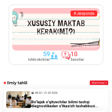
#Jarayonda
Surxondaryoda xalqaro ta`lim standartlari
asosida ta`lim beradigan xususiy maktab
ochish kerak(mi?)
10:55 / 16.06.2025
59
10
Ishtirokchilar
Savollar
Ilmiy tahlil
Barchasi
08:30 / 21.05.2026
Bo‘lajak o‘qituvchilar bilimi tashqi
diagnostikadan o‘tkazish tashabbusi
bo‘yicha xavotirlar