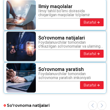
Ilmiy maqolalar
Ilmiy tahlil bo’limi doirasida
chiqarilgan maqolalar to’plamir
Batafsil
So’rovnoma natijalari
Foydalanuvchilar tomonidan
o’tkazilgan so’rovnomalar va ularning
tahlili
Batafsil
So'rovnoma yaratish
Foydalanuvchilar tomonidan
so’rovnoma yaratish imkoniyati
Batafsil
So'rovnoma natijalari