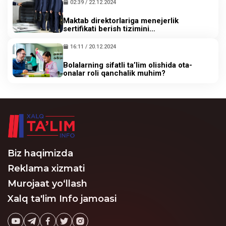
02:39 / 22.12.2024
Maktab direktorlariga menejerlik
sertifikati berish tizimini
takomillashtirishning zaruriy ahamiyati
nimada?
16:11 / 20.12.2024
Bolalarning sifatli ta’lim olishida ota-
onalar roli qanchalik muhim?
Biz haqimizda
Reklama xizmati
Murojaat yo‘llash
Xalq ta'lim Info jamoasi