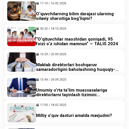
17:10 / 16.03.2026
O‘quvchilarning bilim darajasi ularning
oilaviy sharoitiga bog‘liqmi?
00:23 / 18.10.2025
“O‘qituvchilar maoshidan qoniqadi, 95
foizi o‘z ishidan mamnun” — TALIS 2024
10:29 / 25.09.2025
Maktab direktorlari boshqaruv
samaradorligini baholashning huquqiy-
me’yoriy asoslari
13:44 / 24.09.2025
Umumiy o‘rta ta’lim muassasalariga
direktorlarni tayinlash tizimini
rivojlantirish mexanizmlari
17:05 / 18.02.2025
Milliy o‘quv dasturi amalda mavjudmi?