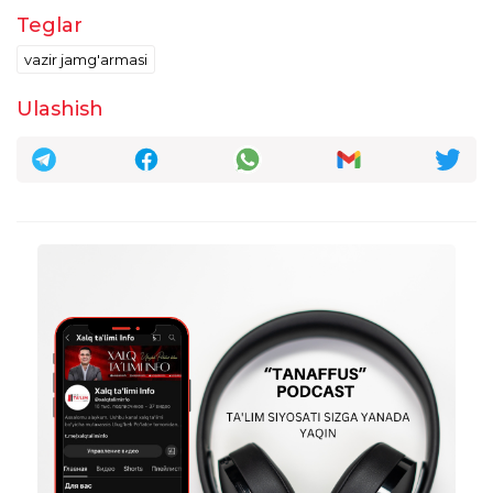
Teglar
Jorabek Qurbonov
12:23:16 / 04.06.2026
vazir jamg'armasi
Assalom man 4-iyunda suhbatdan o'tdim,
Ulashish
vazir ustamasini olganligim yoki
ololmaganligim qancha vaqtda chiqadi
taxrirlangan
Javob
Guli Yodgorova
07:41:14 / 04.06.2026
Assalomu alaykum, menda hali ham
ochilmagan appelyasiya funksiyasi. Qayerga
murojaat qilsam bo'ladi? Iltimos ma'lumot
bering.
taxrirlangan
Javob