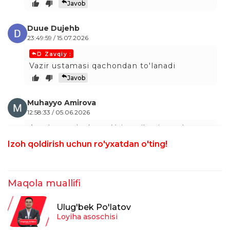
Javob
Duue Dujehb
23:49:59 / 15.07.2026
D Zavqiy :
Vazir ustamasi qachondan to'lanadi
Javob
Muhayyo Amirova
12:58:33 / 05.06.2026
Assalomu alaykum. Yoʻq apilatsiya yuborsa
boʻladi men ham oʻz fikrlarimni apilatsiyada
Izoh qoldirish uchun ro'yxatdan o'ting!
yozib yubordim. Faqat buning uchun 1-
navbatda "Tanlovlarim" degan yozuvdan
kirib Vazir ustamasi degan yozuvni tanlab
kiriladi va yuqorida turgan"+" belgisini
Maqola muallifi
bosish orqali apilatsiya berish mumkin.
Maʼlumotlarimni kimgadir foydasi tekkan
Ulug'bek Po'latov
boʻlsa xursandman. Sogʻ boʻling.
Loyiha asoschisi
taxrirlangan
Javob