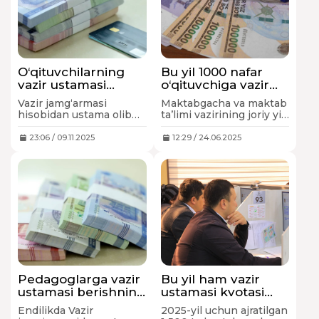
O‘qituvchilarning
Bu yil 1000 nafar
vazir ustamasi
o‘qituvchiga vazir
pullari
ustamasi
Vazir jamg‘armasi
Maktabgacha va maktab
kamaytirilmadi
beriladigan bo‘ldi
hisobidan ustama olib
ta’limi vazirining joriy yil
kelayotgan bir guruh
30-maydagi 174-sonli
o‘qituvchilardan
buyrug‘i bilan 2025-yil
23:06 / 09.11.2025
12:29 / 24.06.2025
xalqtaliminfo.uz’ga
uchun har oylik ustama
murojaat kelib tushdi.
to‘lanadigan malakali
Xalqtaliminfo.uz holatni
pedagog kadrlar ro‘yxati
o‘rgandi.
tasdiqlandi.
Pedagoglarga vazir
Bu yil ham vazir
ustamasi berishning
ustamasi kvotasi
yangi tartibi
to‘lmadi, qayta test
Endilikda Vazir
2025-yil uchun ajratilgan
tasdiqlandi
o‘tkaziladimi?