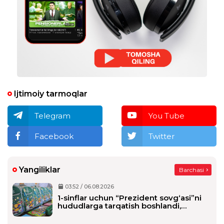
Ijtimoiy tarmoqlar
Telegram
You Tube
Facebook
Twitter
Yangiliklar
Barchasi
03:52 / 06.08.2026
1-sinflar uchun “Prezident sovg‘asi”ni
hududlarga tarqatish boshlandi,
maktablarga qachon yetkaziladi?