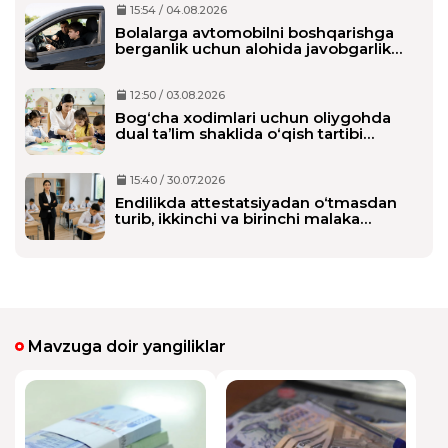
15:54 / 04.08.2026
Bolalarga avtomobilni boshqarishga
berganlik uchun alohida javobgarlik
belgilanmoqda
12:50 / 03.08.2026
Bog‘cha xodimlari uchun oliygohda
dual ta’lim shaklida o‘qish tartibi
belgilanmoqda
15:40 / 30.07.2026
Endilikda attestatsiyadan o‘tmasdan
turib, ikkinchi va birinchi malaka
toifasini olishi mumkin bo‘ladi
Mavzuga doir yangiliklar