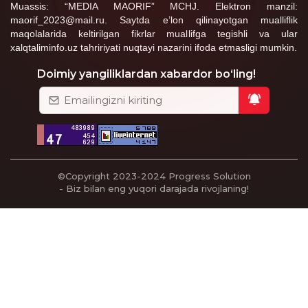
Muassis: “MEDIA MAORIF” MCHJ. Elektron manzil:
maorif_2023@mail.ru. Saytda e’lon qilinayotgan mualliflik
maqolalarida keltirilgan fikrlar muallifga tegishli va ular
xalqtaliminfo.uz tahririyati nuqtayi nazarini ifoda etmasligi mumkin.
Doimiy yangiliklardan xabardor bo‘ling!
©Copyright 2023-2024
Progress Solution
- Biz bilan eng yuqori darajada rivojlaning!