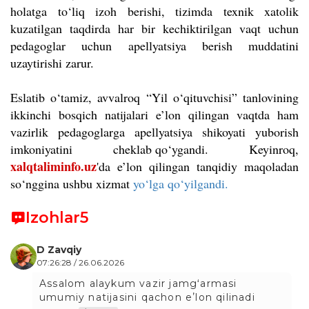
holatga to‘liq izoh berishi, tizimda texnik xatolik
kuzatilgan taqdirda har bir kechiktirilgan vaqt uchun
pedagoglar uchun apellyatsiya berish muddatini
uzaytirishi zarur.
Eslatib o‘tamiz, avvalroq “Yil o‘qituvchisi” tanlovining
ikkinchi bosqich natijalari e’lon qilingan vaqtda ham
vazirlik pedagoglarga apellyatsiya shikoyati yuborish
imkoniyatini
cheklab qo‘ygandi.
Keyinroq,
xalqtaliminfo.uz
'da e’lon qilingan tanqidiy maqoladan
so‘nggina ushbu xizmat
yo‘lga qo‘yilgandi.
Izohlar
5
D Zavqiy
07:26:28 / 26.06.2026
Assalom alaykum vazir jamgʻarmasi
umumiy natijasini qachon eʼlon qilinadi