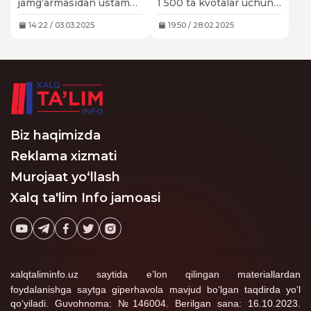
jamgʻarmasidan ustama
1 500 ta kvotalar uchun
olish uchun nomzodlarni
27 ta fan yo‘nalishi
saralab olishning
bo‘yicha ro‘yxatga
14:22 / 03.03.2025
19:50 / 28.02.2025
birinchi bosqichi toifa
olingan 4 499 nafar
testlari natijalari asosida
nomzodning 4 434
amalga oshiriladi.
nafari test sinovlarida
ishtirok etdi.
Biz haqimizda
Reklama xizmati
Murojaat yo‘llash
Xalq ta'lim Info jamoasi
xalqtaliminfo.uz saytida e’lon qilingan materiallardan
foydalanishga saytga giperhavola mavjud bo‘lgan taqdirda yo‘l
qo‘yiladi. Guvohnoma: №146004. Berilgan sana: 16.10.2023.