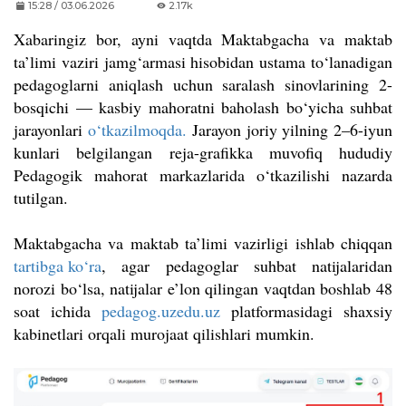
15:28 / 03.06.2026
2.17k
Xabaringiz bor, ayni vaqtda Maktabgacha va maktab
ta’limi vaziri jamg‘armasi hisobidan ustama to‘lanadigan
pedagoglarni aniqlash uchun saralash sinovlarining 2-
bosqichi — kasbiy mahoratni baholash bo‘yicha suhbat
jarayonlari
o‘tkazilmoqda.
Jarayon joriy yilning 2–6-iyun
kunlari belgilangan reja-grafikka muvofiq hududiy
Pedagogik mahorat markazlarida o‘tkazilishi nazarda
tutilgan.
Maktabgacha va maktab ta’limi vazirligi ishlab chiqqan
tartibga ko‘ra
, agar pedagoglar suhbat natijalaridan
norozi bo‘lsa, natijalar e’lon qilingan vaqtdan boshlab 48
soat ichida
pedagog.uzedu.uz
platformasidagi shaxsiy
kabinetlari orqali murojaat qilishlari mumkin.