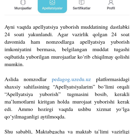
Ayni vaqtda apellyatsiya yuborish muddatining dastlabki
24 soati yakunlandi. Agar vazirlik qolgan 24 soat
davomida ham nomzodlarga apellyatsiya yuborish
imkoniyatini bermasa, belgilangan muddat tugashi
oqibatida yuborilgan murojaatlar ko‘rib chiqilmay qolishi
mumkin.
Aslida nomzodlar
pedagog.uzedu.uz
platformasidagi
shaxsiy sahifasining “Apellyatsiyalarim” bo‘limi orqali
“Apellyatsiya yuborish” tugmasini bosib, kerakli
ma’lumotlarni kiritgan holda murojaat yuborishi kerak
edi. Ammo hozirgi vaqtda ushbu xizmat yo‘lga
qo‘yilmaganligi aytilmoqda.
Shu sababli, Maktabgacha va maktab ta’limi vazirligi