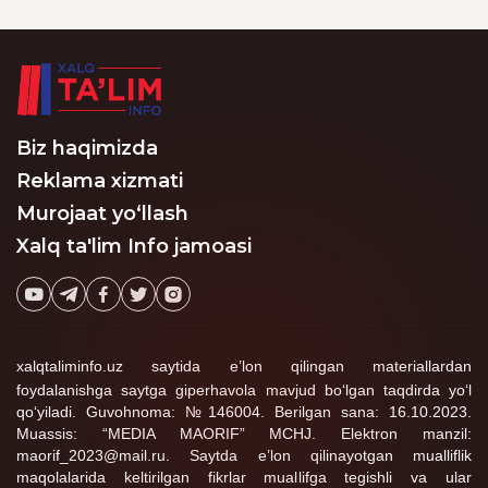
pedagog kadrlar uchun
xabarlar tarqalmoqda.
o‘quv jarayonini dual
Xususan,
ta’lim shaklida tashkil
o‘qituvchilardan
etish tartibini tasdiqlash
tanlovda ishtirok etish
to‘g‘risidagi nizom
uchun o‘z uylarining turli
loyihasini ishlab chiqdi.
qismlarini suratga olib
yuborish talab
qilinayotgani aytilmoqda.
Biz haqimizda
Reklama xizmati
Murojaat yo‘llash
Xalq ta'lim Info jamoasi
xalqtaliminfo.uz saytida e’lon qilingan materiallardan
foydalanishga saytga giperhavola mavjud bo‘lgan taqdirda yo‘l
qo‘yiladi. Guvohnoma: №146004. Berilgan sana: 16.10.2023.
Muassis: “MEDIA MAORIF” MCHJ. Elektron manzil:
maorif_2023@mail.ru. Saytda e’lon qilinayotgan mualliflik
maqolalarida keltirilgan fikrlar muallifga tegishli va ular