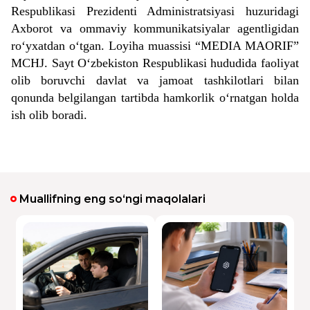
Respublikasi Prezidenti Administratsiyasi huzuridagi
Axborot va ommaviy kommunikatsiyalar agentligidan
ro‘yxatdan o‘tgan. Loyiha muassisi “MEDIA MAORIF”
MCHJ. Sayt O‘zbekiston Respublikasi hududida faoliyat
olib boruvchi davlat va jamoat tashkilotlari bilan
qonunda belgilangan tartibda hamkorlik o‘rnatgan holda
ish olib boradi.
Muallifning eng so‘ngi maqolalari