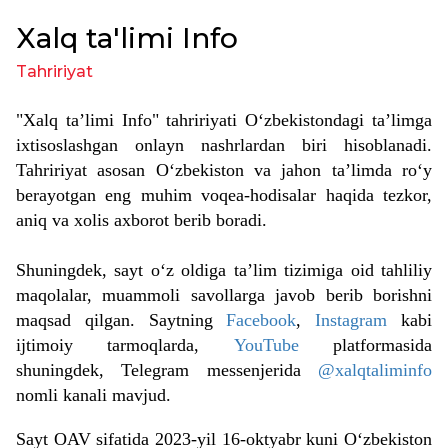
Xalq ta'limi Info
Tahririyat
"Xalq ta
’
limi Info" tahririyati O‘zbekistondagi ta’limga
ixtisoslashgan onlayn nashrlardan biri hisoblanadi.
Tahririyat asosan O‘zbekiston va jahon ta’limda ro‘y
berayotgan eng muhim voqea-hodisalar haqida tezkor,
aniq va xolis axborot berib boradi.
Shuningdek, sayt o‘z oldiga ta’lim tizimiga oid tahliliy
maqolalar, muammoli savollarga javob berib borishni
maqsad qilgan.
Saytning
Facebook
,
Instagram
kabi
ijtimoiy tarmoqlarda,
YouTube
platformasida
shuningdek, Telegram messenjerida
@xalqtaliminfo
nomli kanali mavjud.
Sayt OAV sifatida 2023-yil 16-oktyabr kuni O‘zbekiston