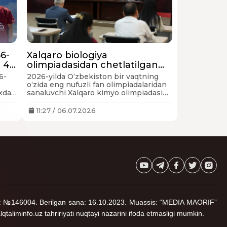
56-
Xalqaro biologiya
a 4
olimpiadasidan chetlatilgan
Oʻzbekiston endi ikkita nufuzli
6-
2026-yilda Oʻzbekiston bir vaqtning
olimpiadaga mezbonlik qiladi
oʻzida eng nufuzli fan olimpiadalaridan
ixda
sanaluvchi Xalqaro kimyo olimpiadasi
a
va Xalqaro informatika olimpiadasiga
mezbonlik qiladi.
11:27 / 06.07.2026
noma: №146004. Berilgan sana: 16.10.2023. Muassis: “MEDIA MAORIF”
lqtaliminfo.uz tahririyati nuqtayi nazarini ifoda etmasligi mumkin.