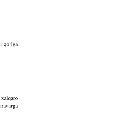
i qo‘lga
 xalqaro
aravarga