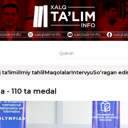
j ta'limi
Ilmiy tahlil
Maqolalar
Intervyu
So‘ragan edi
a - 110 ta medal