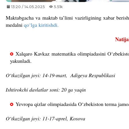
13:20 / 14.05.2025
5.51k
Maktabgacha va maktab ta’limi vazirligining xabar berishi
medalni
qo‘lga kiritishdi.
Natija
Xalqaro Kavkaz matematika olimpiadasini O‘zbekis
yakunladi.
O‘tkazilgan joyi: 14-19-mart, Adigeya Respublikasi
Ishtirokchi davlatlar soni: 20 ga yaqin
Yevropa qizlar olimpiadasida O‘zbekiston terma jamo
O‘tkazilgan joyi: 11-17-aprel, Kosova