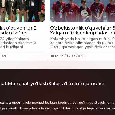
ik o‘quvchilar 2
O‘zbekistonlik o‘quvchilar 
fusdan so‘ng
Xalqaro fizika olimpiadasid
logiya
ta medalni qo‘lga kiritdi
24-yilda Xalqaro
Kolumbiyada bo‘lib o‘tgan nufuzli 5
da 3 ta medalni
piadasidan akademik
Xalqaro fizika olimpiadasida (IPhO
i
lari buzilgani
2026) qatnashgan yosh fiziklar tar
htirilgandi, 2026-yildan
birinchi martda 2 ta kumush va 2 t
piadada ishtirok etish
bronza medalini qo‘lga kiritishdi.
.2026
12:23 / 13.07.2026
o‘lga kiritgandi.
ati
Murojaat yo‘llash
Xalq ta'lim Info jamoasi
shga saytga giperhavola mavjud bo‘lgan taqdirda yo‘l qo‘yiladi. Guvoh
mualliflik maqolalarida keltirilgan fikrlar muallifga tegishli va ular xa