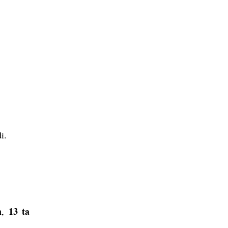
i.
n
13 ta
,