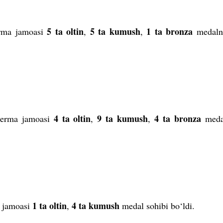
5 ta oltin
5 ta kumush
1 ta bronza
erma jamoasi
,
,
medalni
4 ta oltin
9 ta kumush
4 ta bronza
 terma jamoasi
,
,
meda
1 ta oltin
4 ta kumush
a jamoasi
,
medal sohibi bo‘ldi.