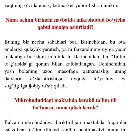
vaqtning o‘zida emas, ketma-ket yuborilishi mumkin.
Nima uchun birinchi navbatda mikrohudud bo‘yicha
qabul amalga oshiriladi?
Buning bir necha sabablari bor. Birinchidan, bu ota-
onalarga qulaylik yaratish, ya’ni farzandining uyiga yaqin
maktabga borishini ta’minlash. Ikkinchidan, bu “Ta’lim
to‘g‘risida”gi qonun bilan kafolatlangan. Uchinchidan,
yosh bolaning uzoq masofaga qatnamasligi uning
darslarni o‘zlashtirishiga, uyquga to‘yishiga va
sog‘lig‘iga ijobiy ta’sir qiladi.
Mikrohududdagi maktabda kerakli ta’lim tili
bo‘lmasa, nima qilish kerak?
Ba’zan mikrohududga biriktirilgan maktabda fuqarolar
istaydigan ta’lim tilidagi sinflar ochilmasligi mumkin.