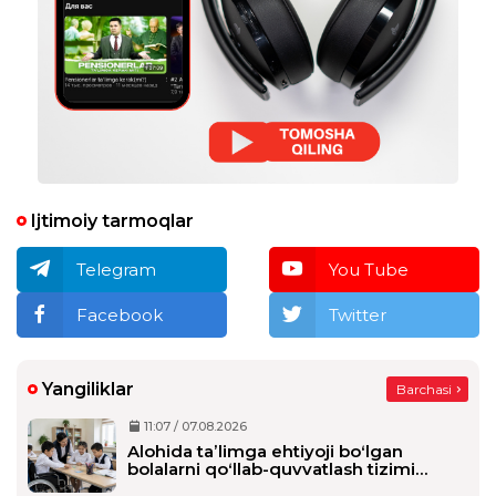
Ijtimoiy tarmoqlar
Telegram
You Tube
Facebook
Twitter
Yangiliklar
Barchasi
11:07 / 07.08.2026
Alohida taʼlimga ehtiyoji boʻlgan
bolalarni qoʻllab-quvvatlash tizimi
tubdan oʻzgaradi