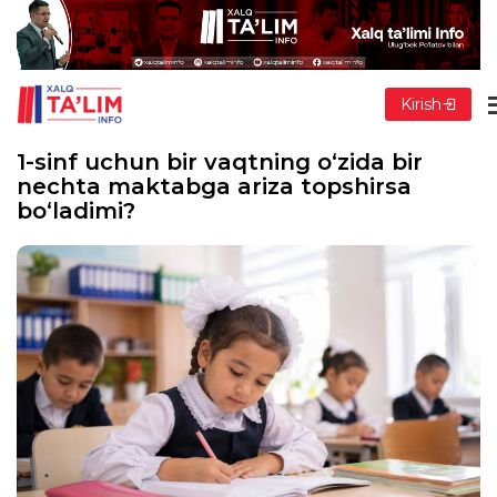
Kirish
1-sinf uchun bir vaqtning o‘zida bir
nechta maktabga ariza topshirsa
bo‘ladimi?