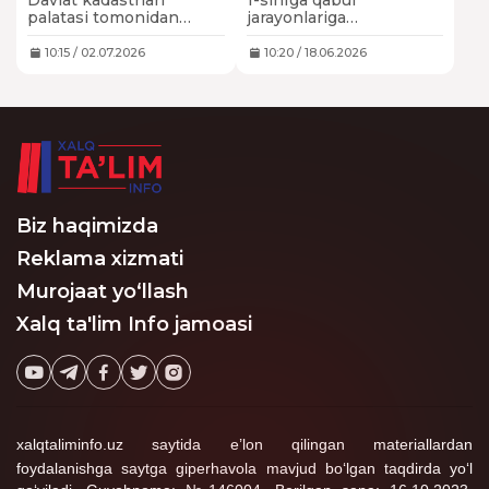
Davlat kadastrlari
1-sinfga qabul
maxsus shtab tuzildi
palatasi tomonidan
jarayonlariga
bolalarni 1-sinfga
o‘qituvchilar jalb
joylashdagi kadastr bilan
qilinadimi? Bu ularga
10:15 / 02.07.2026
10:20 / 18.06.2026
bog‘liq muammolarni
qo‘shimcha yuklama
bartaraf qilish maqsadida
bo‘lmaydimi?
Respublika bo‘yicha
tezkor shtab tashkil
etildi.
Biz haqimizda
Reklama xizmati
Murojaat yo‘llash
Xalq ta'lim Info jamoasi
xalqtaliminfo.uz saytida e’lon qilingan materiallardan
foydalanishga saytga giperhavola mavjud bo‘lgan taqdirda yo‘l