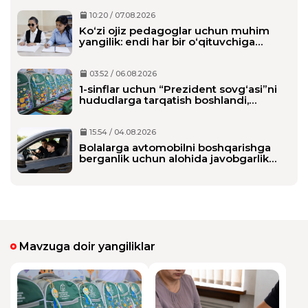
10:20 / 07.08.2026
Ko‘zi ojiz pedagoglar uchun muhim
yangilik: endi har bir o‘qituvchiga
alohida shaxsiy assistent biriktiriladi
03:52 / 06.08.2026
1-sinflar uchun “Prezident sovg‘asi”ni
hududlarga tarqatish boshlandi,
maktablarga qachon yetkaziladi?
15:54 / 04.08.2026
Bolalarga avtomobilni boshqarishga
berganlik uchun alohida javobgarlik
belgilanmoqda
Mavzuga doir yangiliklar