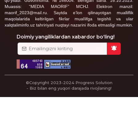
qo‘yiladi. Guvohnoma: №146004. Berilgan sana: 16.10.2023.
Muassis: “MEDIA MAORIF” MCHJ. Elektron manzil:
maorif_2023@mail.ru. Saytda e’lon qilinayotgan mualliflik
maqolalarida keltirilgan fikrlar muallifga tegishli va ular
xalqtaliminfo.uz tahririyati nuqtayi nazarini ifoda etmasligi mumkin.
Doimiy yangiliklardan xabardor bo‘ling!
©Copyright 2023-2024
Progress Solution
- Biz bilan eng yuqori darajada rivojlaning!