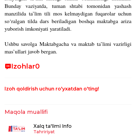
Bunday vaziyatda, tuman shtabi tomonidan yashash
manzilida ta’lim tili mos kelmaydigan fuqarolar uchun
so‘ralgan tilda dars beriladigan boshqa maktabga ariza
yuborish imkoniyati yaratiladi.
Ushbu savolga Maktabgacha va maktab ta’limi vazirligi
mas’ullari javob bergan.
Izohlar
0
Izoh qoldirish uchun ro'yxatdan o'ting!
Maqola muallifi
Xalq ta'limi Info
Tahririyat