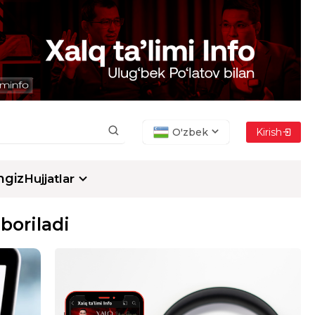
O'zbek
Kirish
ngiz
Hujjatlar
boriladi