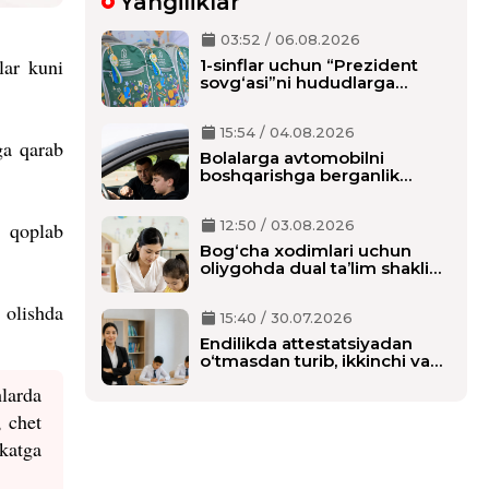
Yangiliklar
03:52 / 06.08.2026
lar kuni
1-sinflar uchun “Prezident
sovg‘asi”ni hududlarga
tarqatish boshlandi,
maktablarga qachon
15:54 / 04.08.2026
yetkaziladi?
ga qarab
Bolalarga avtomobilni
boshqarishga berganlik
uchun alohida javobgarlik
belgilanmoqda
12:50 / 03.08.2026
i qoplab
Bog‘cha xodimlari uchun
oliygohda dual ta’lim shaklida
o‘qish tartibi belgilanmoqda
 olishda
15:40 / 30.07.2026
Endilikda attestatsiyadan
o‘tmasdan turib, ikkinchi va
birinchi malaka toifasini olishi
larda
mumkin bo‘ladi
, chet
akatga