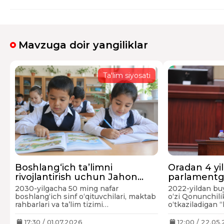
Mavzuga doir yangiliklar
Ta'lim siyosati
Boshlang‘ich ta’limni
Oradan 4 yil 
rivojlantirish uchun Jahon
parlamentg
banki 100 mln dollar ajratadi
2030-yilgacha 50 ming nafar
2022-yildan bu
boshlang‘ich sinf o‘qituvchilari, maktab
o‘zi Qonunchili
rahbarlari va ta’lim tizimi
o‘tkaziladigan 
ma’murlarining pedagogik hamda
ishtirok etmay 
boshqaruv salohiyati oshiriladi. Yangi
17:30 / 01.07.2026
12:00 / 22.05