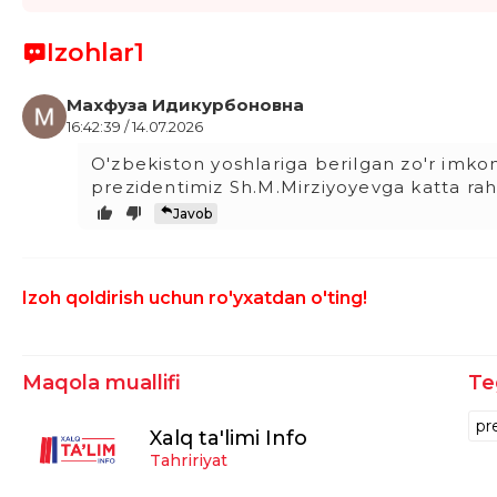
Izohlar
1
Махфуза Идикурбоновна
16:42:39 / 14.07.2026
O'zbekiston yoshlariga berilgan zo'r imko
prezidentimiz Sh.M.Mirziyoyevga katta rah
Javob
Izoh qoldirish uchun ro'yxatdan o'ting!
Maqola muallifi
Te
pr
Xalq ta'limi Info
Tahririyat