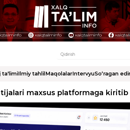
j ta'limi
Ilmiy tahlil
Maqolalar
Intervyu
So‘ragan edi
tijalari maxsus platformaga kiritib 