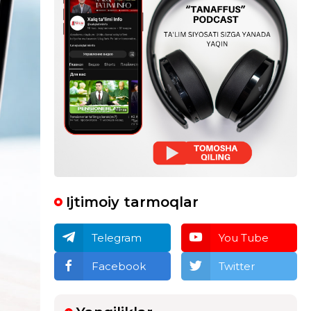
Ijtimoiy tarmoqlar
Telegram
You Tube
Facebook
Twitter