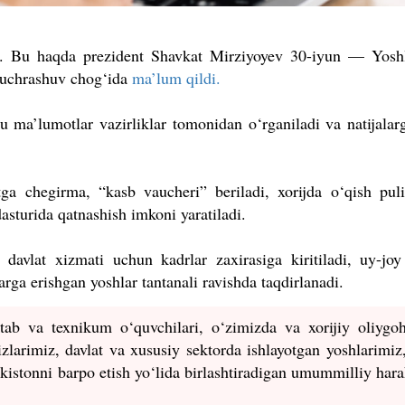
ladi. Bu haqda prezident Shavkat Mirziyoyev 30-iyun — Yosh
n uchrashuv chog‘ida
ma’lum qildi.
Bu ma’lumotlar vazirliklar tomonidan o‘rganiladi va natijalar
tga chegirma, “kasb vaucheri” beriladi, xorijda o‘qish pul
 dasturida qatnashish imkoni yaratiladi.
, davlat xizmati uchun kadrlar zaxirasiga kiritiladi, uy-joy
larga erishgan yoshlar tantanali ravishda taqdirlanadi.
ab va texnikum o‘quvchilari, o‘zimizda va xorijiy oliygoh
zlarimiz, davlat va xususiy sektorda ishlayotgan yoshlarimiz
kistonni barpo etish yo‘lida birlashtiradigan umummilliy har