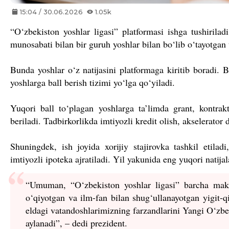
15:04 / 30.06.2026
1.05k
“O‘zbekiston yoshlar ligasi” platformasi ishga tushiri
munosabati bilan bir guruh yoshlar bilan bo‘lib o‘tayotga
Bunda yoshlar o‘z natijasini platformaga kiritib boradi. 
yoshlarga ball berish tizimi yo‘lga qo‘yiladi.
Yuqori ball to‘plagan yoshlarga ta’limda grant, kontrak
beriladi. Tadbirkorlikda imtiyozli kredit olish, akselerator
Shuningdek, ish joyida xorijiy stajirovka tashkil etiladi
imtiyozli ipoteka ajratiladi. Yil yakunida eng yuqori natija
“Umuman, “O‘zbekiston yoshlar ligasi” barcha makt
o‘qiyotgan va ilm-fan bilan shug‘ullanayotgan yigit-qi
eldagi vatandoshlarimizning farzandlarini Yangi O‘zbe
aylanadi”, – dedi prezident.