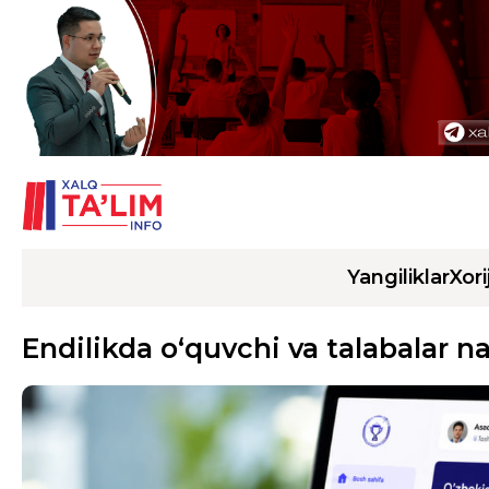
Yangiliklar
Xori
Endilikda o‘quvchi va talabalar na