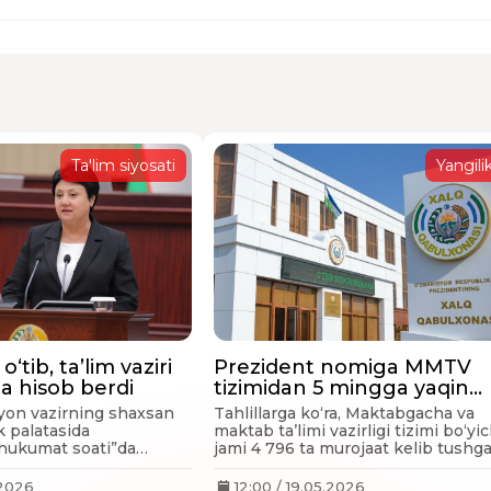
Ta'lim siyosati
Yangilik
o‘tib, ta’lim vaziri
Prezident nomiga MMTV
a hisob berdi
tizimidan 5 mingga yaqin
murojaat yo‘llangan
yon vazirning shaxsan
Tahlillarga ko‘ra, Maktabgacha va
k palatasida
maktab ta’limi vazirligi tizimi bo‘yi
“hukumat soati”da
jami 4 796 ta murojaat kelib tushga
kelayotgandi.
.2026
12:00 / 19.05.2026