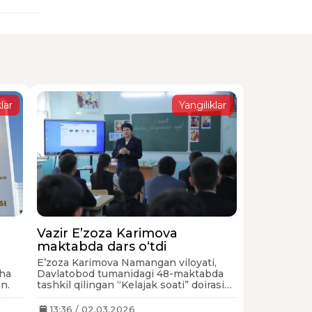
lar
Yangiliklar
Vazir E’zoza Karimova
maktabda dars o‘tdi
E’zoza Karimova Namangan viloyati,
cha
Davlatobod tumanidagi 48-maktabda
n.
tashkil qilingan “Kelajak soati” doirasida
“Muqaddas ayol” mavzusida dars o‘tdi.
13:36 / 02.03.2026