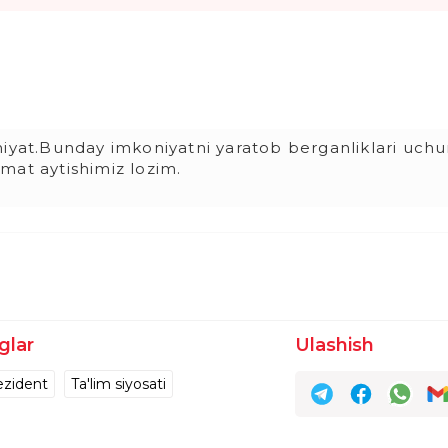
niyat.Bunday imkoniyatni yaratob berganliklari uch
mat aytishimiz lozim.
glar
Ulashish
ezident
Ta'lim siyosati