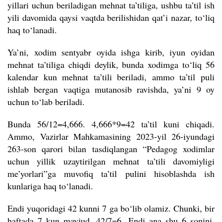
yillari uchun beriladigan mehnat ta’tiliga, ushbu ta’til ish
yili davomida qaysi vaqtda berilishidan qat’i nazar, to‘liq
haq to‘lanadi.
Ya’ni, xodim sentyabr oyida ishga kirib, iyun oyidan
mehnat ta’tiliga chiqdi deylik, bunda xodimga to‘liq 56
kalendar kun mehnat ta’tili beriladi, ammo ta’til puli
ishlab bergan vaqtiga mutanosib ravishda, ya’ni 9 oy
uchun to
‘
lab beriladi.
Bunda 56/12=4,666. 4,666*9=42 ta’til kuni chiqadi.
Ammo, Vazirlar Mahkamasining 2023-yil 26-iyundagi
263-son qarori bilan tasdiqlangan “Pedagog xodimlar
uchun yillik uzaytirilgan mehnat ta’tili davomiyligi
me’yorlari”ga muvofiq ta’til pulini hisoblashda ish
kunlariga haq to‘lanadi.
Endi yuqoridagi 42 kunni 7 ga bo‘lib olamiz. Chunki, bir
haftada 7 kun mavjud. 42/7=6. Endi ana shu 6 sonini,