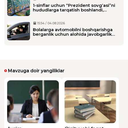
1-sinflar uchun “Prezident sovg‘asi”ni
hududlarga tarqatish boshlandi,
maktablarga qachon yetkaziladi?
15:54 / 04.08.2026
Bolalarga avtomobilni boshqarishga
berganlik uchun alohida javobgarlik
belgilanmoqda
Mavzuga doir yangiliklar