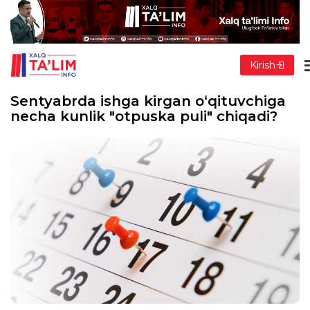
Kirish
Sentyabrda ishga kirgan o‘qituvchiga
necha kunlik "otpuska puli" chiqadi?