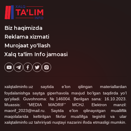
Konstitutsiya va Mehnat
kodeksiga zid bo‘lib, bu
pedagoglarning mehnat
ta’tili olish huquqini
cheklab qo‘ymoqda.
Biz haqimizda
Reklama xizmati
Murojaat yo‘llash
Xalq ta'lim Info jamoasi
xalqtaliminfo.uz saytida e’lon qilingan materiallardan
foydalanishga saytga giperhavola mavjud bo‘lgan taqdirda yo‘l
qo‘yiladi. Guvohnoma: №146004. Berilgan sana: 16.10.2023.
Muassis: “MEDIA MAORIF” MCHJ. Elektron manzil:
maorif_2023@mail.ru. Saytda e’lon qilinayotgan mualliflik
maqolalarida keltirilgan fikrlar muallifga tegishli va ular
xalqtaliminfo.uz tahririyati nuqtayi nazarini ifoda etmasligi mumkin.