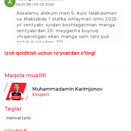
06:20:38 / 09.03.2026
Assalamu alekum man 5- kurs talabasiman
va Maktabda 1 stafka ishlayman ishni 2025-
yil sentyabr oyidan boshlaganman manga
sentyabrdan 25- maygacha buyruq
chiqarishgan ekan manga xam tatil puli
to'lab beriladimi ???
taxrirlangan
Javob
Izoh qoldirish uchun ro'yxatdan o'ting!
Malika Toshpolatova
11:33:19 / 13.09.2025
Maqola muallifi
Qolgan 20 kun uyda utirishi shartmi? Ishga
chiqolmaydimi hodim
Muhammadamin Karimjonov
taxrirlangan
Javob
Ekspert
Guljakhon
Teglar
13:54:53 / 09.07.2024
Mehnat ta'tili
Shettayam puldan qisarkan
taxrirlangan
Javob