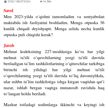
21:50 / 08.07.2024
14.36k
Savol
Men 2023-yilda o‘qishni tamomladim va sentyabrdan
maktabda ish faoliyatini boshladim. Menga otpuska 36
kunlik chiqadi deyishyapti. Menga aslida necha kunlik
otpuska puli chiqishi kerak?
Javob
Mehnat kodeksining 227-moddasiga ko‘ra har yilgi
mehnat ta’tili o‘quvchilarning yozgi ta’tili davrida
beriladigan ta’lim tashkilotlarining o‘qituvchilar tarkibiga
birinchi ish yilidagi har yilgi mehnat ta’tili
o‘quvchilarning yozgi ta’tili davrida to‘liq davomiylikda,
ular ushbu ta’lim tashkilotiga ishga kirgan vaqtidan qat’i
nazar, ishlab bergan vaqtiga mutanosib ravishda haq
to‘langan holda beriladi.
Mazkur toifadagi xodimlarga ikkinchi va keyingi ish