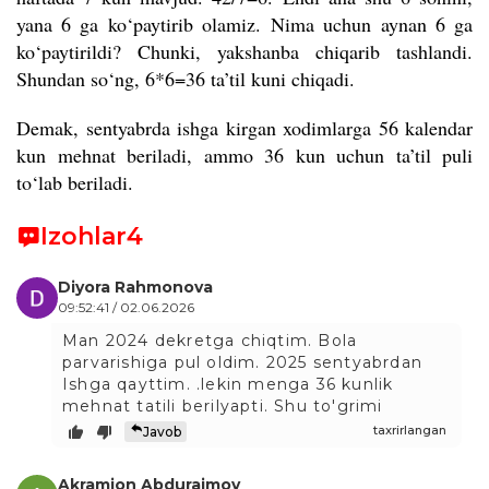
yana 6 ga ko
‘paytirib olamiz.
Nima uchun aynan 6 ga
ko‘paytirildi? Chunki, yakshanba chiqarib tashlandi.
Shundan so‘ng, 6*6=36 ta’til kuni chiqadi.
Demak, sentyabrda ishga kirgan xodimlarga 56 kalendar
kun mehnat beriladi, ammo 36 kun uchun ta’til puli
to‘lab beriladi.
Izohlar
4
Diyora Rahmonova
09:52:41 / 02.06.2026
Man 2024 dekretga chiqtim. Bola
parvarishiga pul oldim. 2025 sentyabrdan
Ishga qayttim. .lekin menga 36 kunlik
mehnat tatili berilyapti. Shu to'grimi
taxrirlangan
Javob
Akramjon Abduraimov