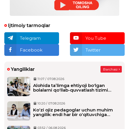
Ijtimoiy tarmoqlar
Telegram
You Tube
Facebook
Twitter
Yangiliklar
Barchasi
11:07 / 07.08.2026
Alohida taʼlimga ehtiyoji boʻlgan
bolalarni qoʻllab-quvvatlash tizimi
tubdan oʻzgaradi
10:20 / 07.08.2026
Ko‘zi ojiz pedagoglar uchun muhim
yangilik: endi har bir o‘qituvchiga
alohida shaxsiy assistent biriktiriladi
03:52 / 06.08.2026