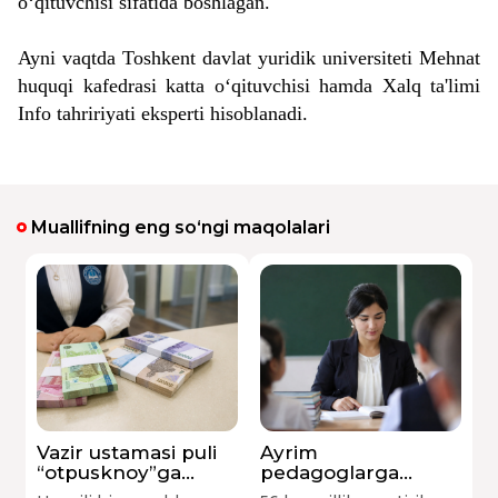
o‘qituvchisi sifatida boshlagan.
Ayni vaqtda Toshkent davlat yuridik universiteti Mehnat
huquqi kafedrasi katta o‘qituvchisi hamda Xalq ta'limi
Info tahririyati eksperti hisoblanadi.
Muallifning eng so‘ngi maqolalari
Vazir ustamasi puli
Ayrim
“otpusknoy”ga
pedagoglarga
qo‘shiladimi?
qo‘shimcha 4 kunlik