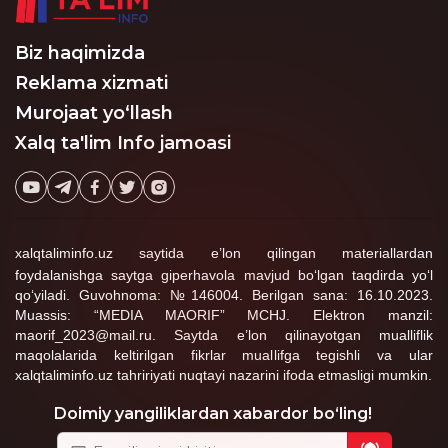
Biz haqimizda
Reklama xizmati
Murojaat yo‘llash
Xalq ta'lim Info jamoasi
xalqtaliminfo.uz saytida e’lon qilingan materiallardan
foydalanishga saytga giperhavola mavjud bo‘lgan taqdirda yo‘l
qo‘yiladi. Guvohnoma: №146004. Berilgan sana: 16.10.2023.
Muassis: “MEDIA MAORIF” MCHJ. Elektron manzil:
maorif_2023@mail.ru. Saytda e’lon qilinayotgan mualliflik
maqolalarida keltirilgan fikrlar muallifga tegishli va ular
xalqtaliminfo.uz tahririyati nuqtayi nazarini ifoda etmasligi mumkin.
Doimiy yangiliklardan xabardor bo‘ling!