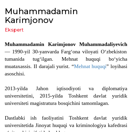
Muhammadamin
Karimjonov
Ekspert
Muhammadamin Karimjonov
Muhammadaliyevich
— 1990-yil 30-yanvarda Fargʻona viloyati Oʻzbekiston
tumanida tugʻilgan. Mehnat huquqi bo
ʻ
yicha
muataxassis. II darajali yurist.
“
Mehnat huquqi
” loyihasi
asoschisi.
2013-yilda Jahon iqtisodiyoti va diplomatiya
universitetini, 2015-yilda Toshkent davlat yuridik
universiteti magistratura bosqichini tamomlagan.
Dastlabki ish faoliyatini Toshkent davlat yuridik
universitetida Jinoyat huquqi va kriminologiya kafedrasi