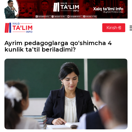
Kirish
Ayrim pedagoglarga qo‘shimcha 4
kunlik ta’til beriladimi?