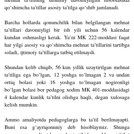
qo‘shimcha ta’tillar asosiy ta’tilga qo‘shib jamlanadi.
Barcha hollarda qonunchilik bilan belgilangan mehnat
ta’tillari davomiyligi bir ish yili uchun 56 kalendar
kundan oshmasligi kerak. Ya’ni MK 222-moddasi faqat
har yilgi asosiy va qo‘shimcha mehnat ta’tillarini tartibga
soladi, ijtimoiy ta’tillarga tatbiq etilmaydi.
Shundan kelib chiqib, 56 kun yillik uzaytirilgan mehnat
ta’tiliga ega bo‘lgan, 12 yoshga to‘lmagan 2 va undan
ortiq bolasi yoki 16 yoshga to‘lmagan nogironligi
bo‘lgan bolasi bor pedagog xodim MK 401-moddasidagi
4 kalendar kunlik ta’tilni olishga haqli, degan xulosaga
kelish mumkin.
Ammo amaliyotda pedagoglarga bu ta’til berilmayapti.
Buni esa g‘ayriqonuniy deb hisoblaymiz. Shunga