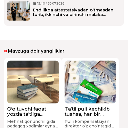
15:40 / 30.07.2026
Endilikda attestatsiyadan o‘tmasdan
turib, ikkinchi va birinchi malaka
toifasini olishi mumkin bo‘ladi
Mavzuga doir yangiliklar
O‘qituvchi faqat
Ta’til puli kechikib
yozda ta’tilga
tushsa, har bir
chiqishi shartmi?
kechikkan kun
Mehnat qonunchiligida
Pulli kompensatsiyani
uchun xodimga
pedagog xodimlar aynan
direktor o‘z cho‘ntagidan