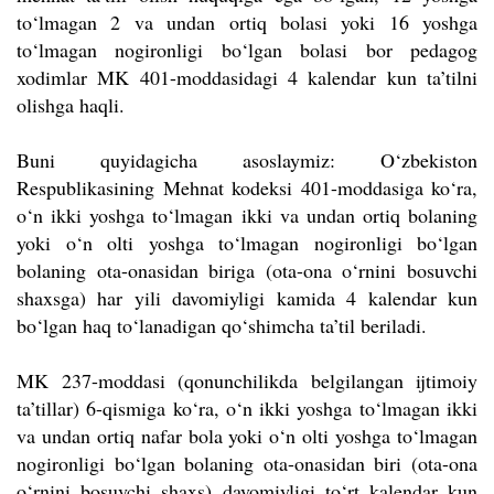
to‘lmagan 2 va undan ortiq bolasi yoki 16 yoshga
to‘lmagan nogironligi bo‘lgan bolasi bor pedagog
xodimlar MK 401-moddasidagi 4 kalendar kun ta’tilni
olishga haqli.
Buni quyidagicha asoslaymiz: O‘zbekiston
Respublikasining Mehnat kodeksi 401-moddasiga ko‘ra,
o‘n ikki yoshga to‘lmagan ikki va undan ortiq bolaning
yoki o‘n olti yoshga to‘lmagan nogironligi bo‘lgan
bolaning ota-onasidan biriga (ota-ona o‘rnini bosuvchi
shaxsga) har yili davomiyligi kamida 4 kalendar kun
bo‘lgan haq to‘lanadigan qo‘shimcha ta’til beriladi.
MK 237-moddasi (qonunchilikda belgilangan ijtimoiy
ta’tillar) 6-qismiga ko‘ra, o‘n ikki yoshga to‘lmagan ikki
va undan ortiq nafar bola yoki o‘n olti yoshga to‘lmagan
nogironligi bo‘lgan bolaning ota-onasidan biri (ota-ona
o‘rnini bosuvchi shaxs) davomiyligi to‘rt kalendar kun