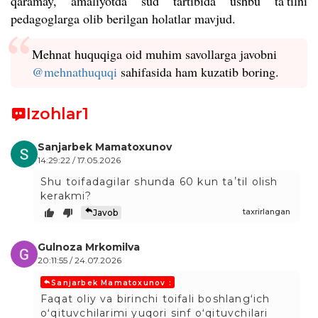
qaramay, amaliyotda sud tartibida ushbu ta’tilni
pedagoglarga olib berilgan holatlar mavjud.
Mehnat huquqiga oid muhim savollarga javobni
@mehnathuquqi
sahifasida ham kuzatib boring.
Izohlar
1
Sanjarbek Mamatoxunov
14:29:22 / 17.05.2026
Shu toifadagilar shunda 60 kun taʼtil olish
kerakmi?
taxrirlangan
Javob
Gulnoza Mrkomilva
20:11:55 / 24.07.2026
Sanjarbek Mamatoxunov :
Faqat oliy va birinchi toifali boshlangʻich
oʻqituvchilarimi yuqori sinf oʻqituvchilari