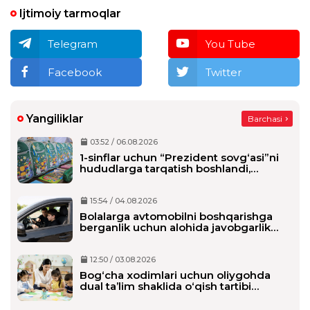
Ijtimoiy tarmoqlar
Telegram
You Tube
Facebook
Twitter
Yangiliklar
Barchasi
03:52 / 06.08.2026
1-sinflar uchun “Prezident sovg‘asi”ni
hududlarga tarqatish boshlandi,
maktablarga qachon yetkaziladi?
15:54 / 04.08.2026
Bolalarga avtomobilni boshqarishga
berganlik uchun alohida javobgarlik
belgilanmoqda
12:50 / 03.08.2026
Bog‘cha xodimlari uchun oliygohda
dual ta’lim shaklida o‘qish tartibi
belgilanmoqda