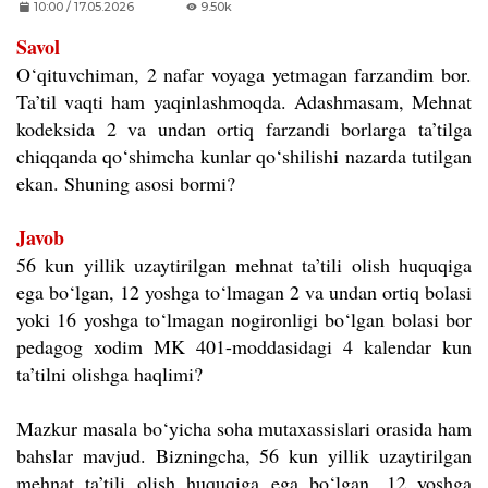
10:00 / 17.05.2026
9.50k
Savol
O‘qituvchiman, 2 nafar voyaga yetmagan farzandim bor.
Ta’til vaqti ham yaqinlashmoqda. Adashmasam, Mehnat
kodeksida 2 va undan ortiq farzandi borlarga ta’tilga
chiqqanda qo‘shimcha kunlar qo‘shilishi nazarda tutilgan
ekan. Shuning asosi bormi?
Javob
56 kun yillik uzaytirilgan mehnat ta’tili olish huquqiga
ega bo‘lgan, 12 yoshga to‘lmagan 2 va undan ortiq bolasi
yoki 16 yoshga to‘lmagan nogironligi bo‘lgan bolasi bor
pedagog xodim MK 401-moddasidagi 4 kalendar kun
ta’tilni olishga haqlimi?
Mazkur masala bo‘yicha soha mutaxassislari orasida ham
bahslar mavjud. Bizningcha, 56 kun yillik uzaytirilgan
mehnat ta’tili olish huquqiga ega bo‘lgan, 12 yoshga