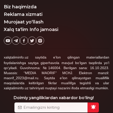
haqlimi?
Biz haqimizda
Reklama xizmati
Murojaat yo‘llash
Xalq ta'lim Info jamoasi
xalqtaliminfo.uz saytida e’lon qilingan materiallardan
foydalanishga saytga giperhavola mavjud bo‘lgan taqdirda yo‘l
qo‘yiladi. Guvohnoma: №146004. Berilgan sana: 16.10.2023.
Muassis: “MEDIA MAORIF” MCHJ. Elektron manzil:
maorif_2023@mail.ru. Saytda e’lon qilinayotgan mualliflik
maqolalarida keltirilgan fikrlar muallifga tegishli va ular
xalqtaliminfo.uz tahririyati nuqtayi nazarini ifoda etmasligi mumkin.
Doimiy yangiliklardan xabardor bo‘ling!