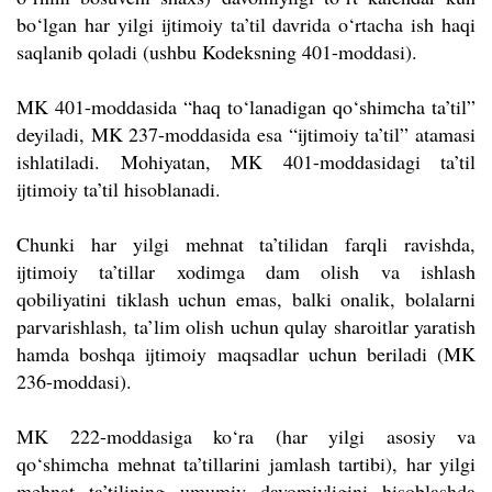
bo‘lgan har yilgi ijtimoiy ta’til davrida o‘rtacha ish haqi
saqlanib qoladi (ushbu Kodeksning 401-moddasi).
MK 401-moddasida “haq to‘lanadigan qo‘shimcha ta’til”
deyiladi, MK 237-moddasida esa “ijtimoiy ta’til” atamasi
ishlatiladi. Mohiyatan, MK 401-moddasidagi ta’til
ijtimoiy ta’til hisoblanadi.
Chunki har yilgi mehnat ta’tilidan farqli ravishda,
ijtimoiy ta’tillar xodimga dam olish va ishlash
qobiliyatini tiklash uchun emas, balki onalik, bolalarni
parvarishlash, ta’lim olish uchun qulay sharoitlar yaratish
hamda boshqa ijtimoiy maqsadlar uchun beriladi (MK
236-moddasi).
MK 222-moddasiga ko‘ra (har yilgi asosiy va
qo‘shimcha mehnat ta’tillarini jamlash tartibi), har yilgi
mehnat ta’tilining umumiy davomiyligini hisoblashda