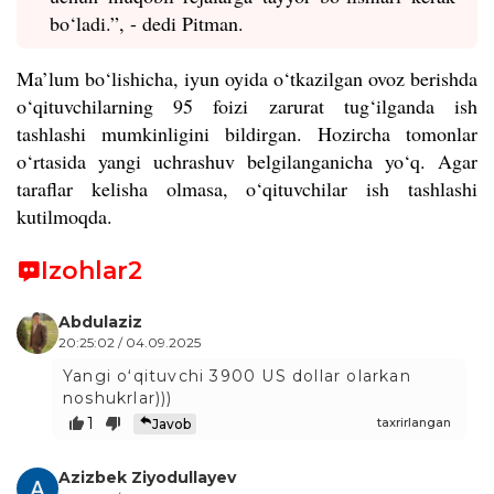
bo‘ladi.”, - dedi Pitman.
Ma’lum bo‘lishicha, iyun oyida o‘tkazilgan ovoz berishda
o‘qituvchilarning 95 foizi zarurat tug‘ilganda ish
tashlashi mumkinligini bildirgan. Hozircha tomonlar
o‘rtasida yangi uchrashuv belgilanganicha yo‘q. Agar
taraflar kelisha olmasa, o‘qituvchilar ish tashlashi
kutilmoqda.
Izohlar
2
Abdulaziz
20:25:02 / 04.09.2025
Yangi oʻqituvchi 3900 US dollar olarkan
noshukrlar)))
1
taxrirlangan
Javob
Azizbek Ziyodullayev