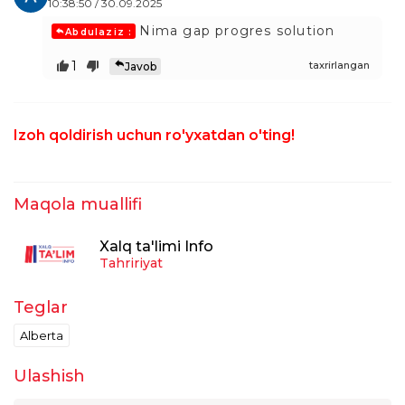
10:38:50 / 30.09.2025
Nima gap progres solution
Abdulaziz :
1
taxrirlangan
Javob
Izoh qoldirish uchun ro'yxatdan o'ting!
Maqola muallifi
Xalq ta'limi Info
Tahririyat
Teglar
Alberta
Ulashish