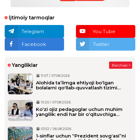
Ijtimoiy tarmoqlar
Telegram
You Tube
Facebook
Twitter
Yangiliklar
Barchasi
11:07 / 07.08.2026
Alohida taʼlimga ehtiyoji boʻlgan
bolalarni qoʻllab-quvvatlash tizimi
tubdan oʻzgaradi
10:20 / 07.08.2026
Ko‘zi ojiz pedagoglar uchun muhim
yangilik: endi har bir o‘qituvchiga
alohida shaxsiy assistent biriktiriladi
03:52 / 06.08.2026
1-sinflar uchun “Prezident sovg‘asi”ni