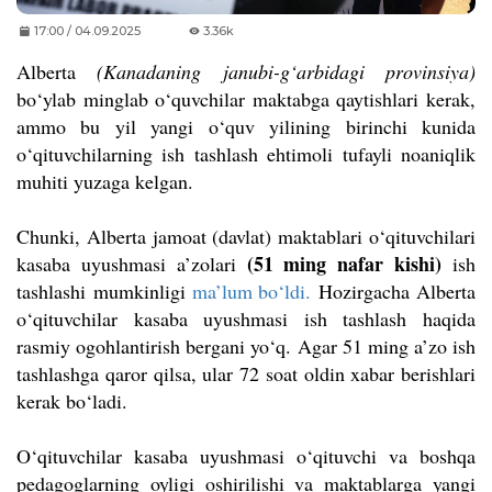
17:00 / 04.09.2025
3.36k
Alberta
(Kanadaning janubi-g‘arbidagi provinsiya)
bo‘ylab minglab o‘quvchilar maktabga qaytishlari kerak,
ammo bu yil yangi o‘quv yilining birinchi kunida
o‘qituvchilarning ish tashlash ehtimoli tufayli noaniqlik
muhiti yuzaga kelgan.
Chunki, Alberta jamoat (davlat) maktablari o‘qituvchilari
(51 ming nafar kishi)
kasaba uyushmasi a’zolari
ish
tashlashi mumkinligi
ma’lum bo‘ldi.
Hozirgacha Alberta
o‘qituvchilar kasaba uyushmasi ish tashlash haqida
rasmiy ogohlantirish bergani yo‘q. Agar 51 ming a’zo ish
tashlashga qaror qilsa, ular 72 soat oldin xabar berishlari
kerak bo‘ladi.
O‘qituvchilar kasaba uyushmasi o‘qituvchi va boshqa
pedagoglarning oyligi oshirilishi va maktablarga yangi