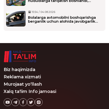
hududlarga tarqatish boshlandi,
maktablarga qachon yetkaziladi?
15:54 / 04.08.2026
Bolalarga avtomobilni boshqarishga
berganlik uchun alohida javobgarlik
belgilanmoqda
Biz haqimizda
Reklama xizmati
Murojaat yo‘llash
Xalq ta'lim Info jamoasi