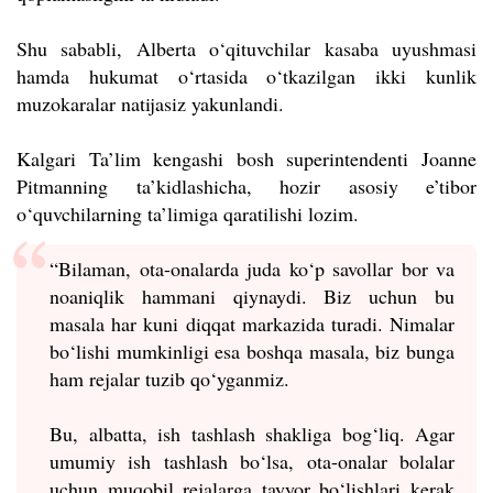
Shu sababli, Alberta o‘qituvchilar kasaba uyushmasi
hamda hukumat o‘rtasida o‘tkazilgan ikki kunlik
muzokaralar natijasiz yakunlandi.
Kalgari Ta’lim kengashi bosh superintendenti Joanne
Pitmanning ta’kidlashicha, hozir asosiy e’tibor
o‘quvchilarning ta’limiga qaratilishi lozim.
“Bilaman, ota-onalarda juda ko‘p savollar bor va
noaniqlik hammani qiynaydi. Biz uchun bu
masala har kuni diqqat markazida turadi. Nimalar
bo‘lishi mumkinligi esa boshqa masala, biz bunga
ham rejalar tuzib qo‘yganmiz.
Bu, albatta, ish tashlash shakliga bog‘liq. Agar
umumiy ish tashlash bo‘lsa, ota-onalar bolalar
uchun muqobil rejalarga tayyor bo‘lishlari kerak