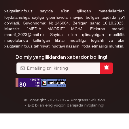
xalqtaliminfo.uz saytida e’lon qilingan materiallardan
foydalanishga saytga giperhavola mavjud bo‘lgan taqdirda yo‘l
qo‘yiladi. Guvohnoma: №146004. Berilgan sana: 16.10.2023.
Muassis: “MEDIA MAORIF” MCHJ. Elektron manzil:
maorif_2023@mail.ru. Saytda e’lon qilinayotgan mualliflik
maqolalarida keltirilgan fikrlar muallifga tegishli va ular
xalqtaliminfo.uz tahririyati nuqtayi nazarini ifoda etmasligi mumkin.
Doimiy yangiliklardan xabardor bo‘ling!
©Copyright 2023-2024
Progress Solution
- Biz bilan eng yuqori darajada rivojlaning!