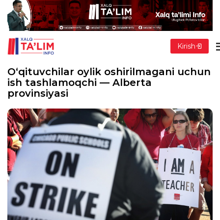
Kirish
O‘qituvchilar oylik oshirilmagani uchun
ish tashlamoqchi — Alberta
provinsiyasi