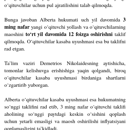
o‘qituvchilar uchun pul ajratilishini talab qilmoqda.
3
Bunga javoban Alberta hukumati uch yil davomida
ming nafar
yangi o‘qituvchi yollash va o‘qituvchilarning
to‘rt yil davomida 12 foizga oshirishni
maoshini
taklif
qilmoqda. O‘qituvchilar kasaba uyushmasi esa bu taklifni
rad etgan.
Ta’lim vaziri Demetrios Nikolaidesning aytishicha,
tomonlar kelishuvga erishishiga yaqin qolgandi, biroq
o‘qituvchilar kasaba uyushmasi birdaniga shartlarni
o‘zgartirib yuborgan.
Alberta o‘qituvchilar kasaba uyushmasi esa hukumatning
so‘nggi taklifini rad etib, 3 ming nafar o‘qituvchi taklifi
aholining so‘nggi paytdagi keskin o‘sishini qoplash
uchun yetarli emasligi va maosh oshirilishi inflyatsiyani
qoplamasligini ta’kidladi.