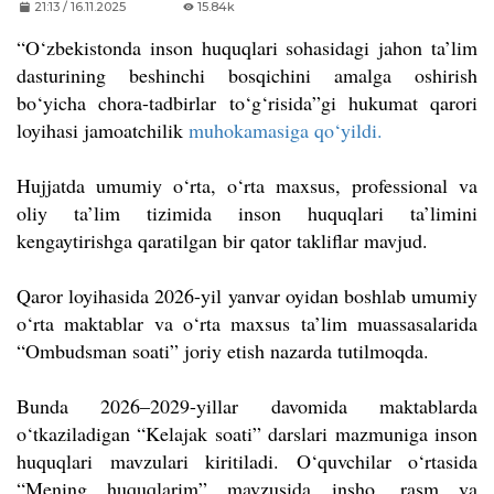
21:13 / 16.11.2025
15.84k
“O‘zbekistonda inson huquqlari sohasidagi jahon ta’lim
dasturining beshinchi bosqichini amalga oshirish
bo‘yicha chora-tadbirlar to‘g‘risida”gi hukumat qarori
loyihasi jamoatchilik
muhokamasiga qo‘yildi.
Hujjatda umumiy o‘rta, o‘rta maxsus, professional va
oliy ta’lim tizimida inson huquqlari ta’limini
kengaytirishga qaratilgan bir qator takliflar mavjud.
Qaror loyihasida 2026-yil yanvar oyidan boshlab umumiy
o‘rta maktablar va o‘rta maxsus ta’lim muassasalarida
“Ombudsman soati” joriy etish nazarda tutilmoqda.
Bunda 2026–2029-yillar davomida maktablarda
o‘tkaziladigan “Kelajak soati” darslari mazmuniga inson
huquqlari mavzulari kiritiladi. O‘quvchilar o‘rtasida
“Mening huquqlarim” mavzusida insho, rasm va