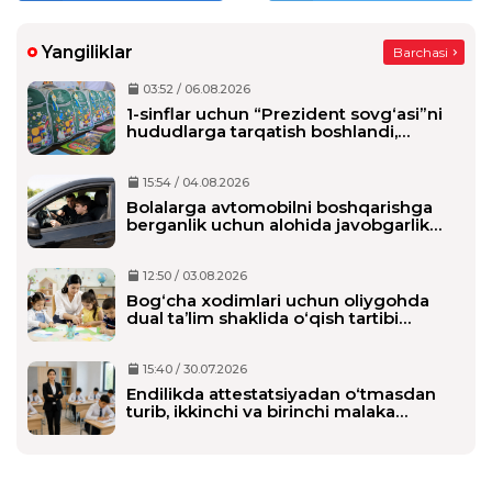
Iltimos oʻtilayotgan darslar haqida
oʻquvchilarni qiziqtirayotgan fanlar haqida
ham gaplashaylik
Yangiliklar
Barchasi
taxrirlangan
Javob
03:52 / 06.08.2026
1-sinflar uchun “Prezident sovg‘asi”ni
hududlarga tarqatish boshlandi,
maktablarga qachon yetkaziladi?
23:07:16 / 16.11.2025
Kutamiz yangiliklarni
15:54 / 04.08.2026
Bolalarga avtomobilni boshqarishga
berganlik uchun alohida javobgarlik
taxrirlangan
Javob
belgilanmoqda
12:50 / 03.08.2026
Bog‘cha xodimlari uchun oliygohda
dual ta’lim shaklida o‘qish tartibi
belgilanmoqda
15:40 / 30.07.2026
Endilikda attestatsiyadan o‘tmasdan
turib, ikkinchi va birinchi malaka
toifasini olishi mumkin bo‘ladi