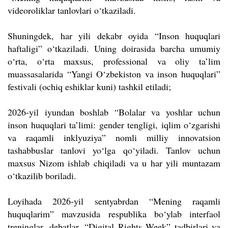
videoroliklar tanlovlari o‘tkaziladi.
Shuningdek, har yili dekabr oyida “Inson huquqlari
haftaligi” o‘tkaziladi. Uning doirasida barcha umumiy
o‘rta, o‘rta maxsus, professional va oliy ta’lim
muassasalarida “Yangi O‘zbekiston va inson huquqlari”
festivali (ochiq eshiklar kuni) tashkil etiladi;
2026-yil iyundan boshlab “Bolalar va yoshlar uchun
inson huquqlari ta’limi: gender tengligi, iqlim o‘zgarishi
va raqamli inklyuziya” nomli milliy innovatsion
tashabbuslar tanlovi yo‘lga qo‘yiladi. Tanlov uchun
maxsus Nizom ishlab chiqiladi va u har yili muntazam
o‘tkazilib boriladi.
Loyihada 2026-yil sentyabrdan “Mening raqamli
huquqlarim” mavzusida respublika bo‘ylab interfaol
treninglar, debatlar, “Digital Rights Week” tadbirlari va