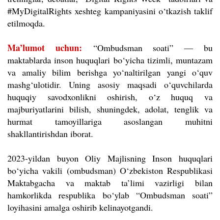
#MyDigitalRights xeshteg kampaniyasini o‘tkazish taklif
etilmoqda.
Ma
’lumot uchun:
“Ombudsman soati” — bu
maktablarda inson huquqlari bo‘yicha tizimli, muntazam
va amaliy bilim berishga yo‘naltirilgan yangi o‘quv
mashg‘ulotidir. Uning asosiy maqsadi o‘quvchilarda
huquqiy savodxonlikni oshirish, o‘z huquq va
majburiyatlarini bilish, shuningdek, adolat, tenglik va
hurmat tamoyillariga asoslangan muhitni
shakllantirishdan iborat.
2023-yildan buyon Oliy Majlisning Inson huquqlari
bo‘yicha vakili (ombudsman) O‘zbekiston Respublikasi
Maktabgacha va maktab ta’limi vazirligi bilan
hamkorlikda respublika bo‘ylab “Ombudsman soati”
loyihasini amalga oshirib kelinayotgandi.