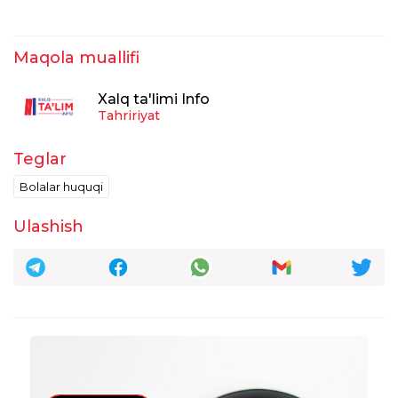
hozirgi muhitga moslashtirgan holda
amaliyotga tatqiq qilish zarur. Shuning bilan
birgalikda chet el yutuqlarini ham qoʻllash
Maqola muallifi
zarur lekin chet el maʼdaniyati va
mentaletetini emas. Oʻzligimizni yaʼni
Xalq ta'limi Info
milliyligimizni yoʻqotsak oʻsish emas balki
Tahririyat
tanazzulga yuz tutamiz .( Shaxsiy fikrim)
1
taxrirlangan
Javob
Teglar
Олтиной Режабова
Bolalar huquqi
15:07:02 / 19.11.2025
Ulashish
Гендер тенглик хато нарса болалар
онгини захарлангани колади бизга чет
минтаритети керак эмас мен четта юриб
боласига танбех бериб тогри бул деган
ота онани мелисага берганинихам
бошкасинихам курдим бизга тугри
кемейди
1
taxrirlangan
Javob
Omonjon96 Juraqulov