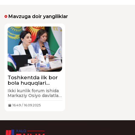
Mavzuga doir yangiliklar
Toshkentda ilk bor
bola huquqlari
bo‘yicha Markaziy
Ikki kunlik forum ishida
Osiyo davlatlari
Markaziy Osiyo davlatlari
forumi o‘tkazildi
- Qozog‘iston,
Qirg‘iziston, Tojikiston,
16:49 / 16.09.2025
Turkmaniston va
O‘zbekiston bolalar
ombudsmanlari,
shuningdek Norvegiya,
Xorvatiya bolalar
ombudsmanlari hamda