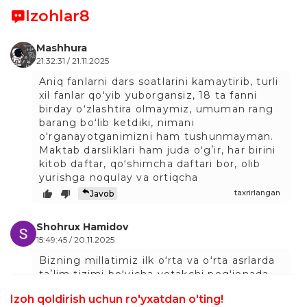
Izohlar
8
Mashhura
21:32:31 / 21.11.2025
Aniq fanlarni dars soatlarini kamaytirib, turli
xil fanlar qoʻyib yuborgansiz, 18 ta fanni
birday oʻzlashtira olmaymiz, umuman rang
barang boʻlib ketdiki, nimani
oʻrganayotganimizni ham tushunmayman.
Maktab darsliklari ham juda oʻgʼir, har birini
kitob daftar, qoʻshimcha daftari bor, olib
yurishga noqulay va ortiqcha
taxrirlangan
Javob
Shohrux Hamidov
15:49:45 / 20.11.2025
Bizning millatimiz ilk oʻrta va oʻrta asrlarda
taʼlim tizimi boʻyicha yetakchi pogʻionada
turgan edi mening fikrimcha, boshqa taʼlim
Izoh qoldirish uchun ro'yxatdan o'ting!
tizimidan koʻra oʻsha davr taʼlim tizmini