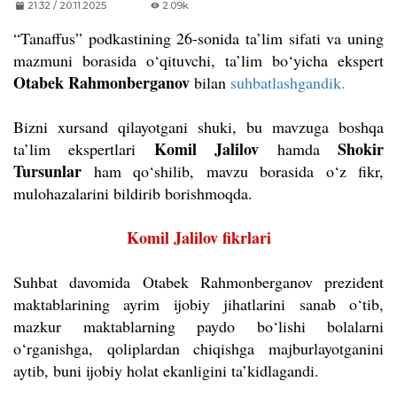
21:32 / 20.11.2025
2.09k
“Tanaffus” podkastining 26-sonida ta’lim sifati va uning
mazmuni borasida o‘qituvchi, ta’lim bo‘yicha ekspert
Otabek Rahmonberganov
bilan
suhbatlashgandik.
Bizni xursand qilayotgani shuki, bu mavzuga boshqa
Komil Jalilov
Shokir
ta’lim ekspertlari
hamda
Tursunlar
ham qo‘shilib, mavzu borasida o‘z fikr,
mulohazalarini bildirib borishmoqda.
Komil Jalilov fikrlari
Suhbat davomida Otabek Rahmonberganov prezident
maktablarining ayrim ijobiy jihatlarini sanab o‘tib,
mazkur maktablarning paydo bo‘lishi bolalarni
o‘rganishga, qoliplardan chiqishga majburlayotganini
aytib, buni ijobiy holat ekanligini ta’kidlagandi.