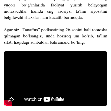
yuqori bo‘g‘inlarida faoliyat yuritib belayotgan
mutasaddilar hamda eng asosiysi ta’lim siyosatini
belgilovchi shaxslar ham kuzatib bormoqda.
Agar siz “Tanaffus” podkastining 26-sonini hali tomosha
qilmagan bo‘lsangiz, unda hoziroq uni ko‘rib, ta’lim
sifati haqidagi suhbatdan bahramand bo‘ling.