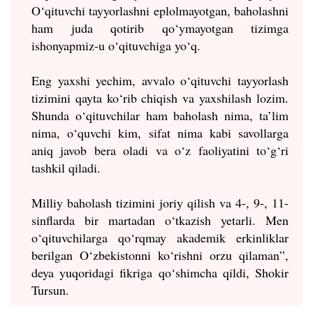
O‘qituvchi tayyorlashni eplolmayotgan, baholashni
ham juda qotirib qo‘ymayotgan tizimga
ishonyapmiz-u o‘qituvchiga yo‘q.
Eng yaxshi yechim, avvalo o‘qituvchi tayyorlash
tizimini qayta ko‘rib chiqish va yaxshilash lozim.
Shunda o‘qituvchilar ham baholash nima, ta’lim
nima, o‘quvchi kim, sifat nima kabi savollarga
aniq javob bera oladi va o‘z faoliyatini to‘g‘ri
tashkil qiladi.
Milliy baholash tizimini joriy qilish va 4-, 9-, 11-
sinflarda bir martadan o‘tkazish yetarli. Men
o‘qituvchilarga qo‘rqmay akademik erkinliklar
berilgan O‘zbekistonni ko‘rishni orzu qilaman”,
deya yuqoridagi fikriga qo‘shimcha qildi, Shokir
Tursun.