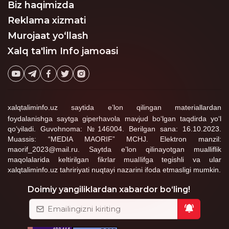
Biz haqimizda
sifatida ko‘rilmoqda.
Reklama xizmati
Murojaat yo‘llash
Xalq ta'lim Info jamoasi
xalqtaliminfo.uz saytida e’lon qilingan materiallardan
foydalanishga saytga giperhavola mavjud bo‘lgan taqdirda yo‘l
qo‘yiladi. Guvohnoma: №146004. Berilgan sana: 16.10.2023.
Muassis: “MEDIA MAORIF” MCHJ. Elektron manzil:
maorif_2023@mail.ru. Saytda e’lon qilinayotgan mualliflik
maqolalarida keltirilgan fikrlar muallifga tegishli va ular
xalqtaliminfo.uz tahririyati nuqtayi nazarini ifoda etmasligi mumkin.
Doimiy yangiliklardan xabardor bo‘ling!