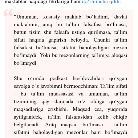
maktablar haqidagi fikrlariga ham
qo‘shimcha qildi.
“Umuman, xususiy maktab bo‘ladimi, davlat
maktabimi, aniq bir ta’lim falsafasi bo‘lmasa,
butun tizim shu falsafa ustiga qurilmasa, ta’lim
sifati haqida gapirish befoyda. Chunki ta’lim
falsafasi bo‘lmasa, sifatni baholaydigan mezon
bo‘lmaydi. Yoki bu mezonlarning ta’limga aloqasi
bo‘lmaydi.
Shu o‘rinda podkast boshlovchilari qo‘ygan
savolga o‘z javobimni bermoqchiman: Ta’lim sifati
- bu ta’lim muassasasi va umuman, ta’lim
tizimining qay darajada o‘z oldiga qo‘ygan
maqsadlariga erishishi. Maqsad esa, yuqorida
aytilganidek, ta’lim falsafasidan kelib chiqib
belgilanadi. Aniq maqsad bo‘lmasa - ta’lim
sifatini baholaydigan mezonlar ham bo‘lmaydi