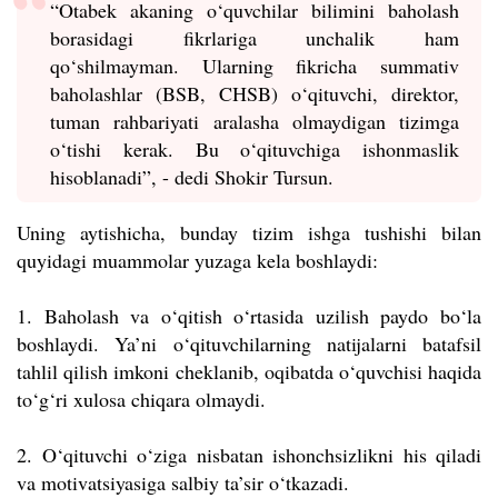
“Otabek akaning o‘quvchilar bilimini baholash
borasidagi fikrlariga unchalik ham
qo‘shilmayman. Ularning fikricha summativ
baholashlar (BSB, CHSB) o‘qituvchi, direktor,
tuman rahbariyati aralasha olmaydigan tizimga
o‘tishi kerak. Bu o‘qituvchiga ishonmaslik
hisoblanadi”, - dedi Shokir Tursun.
Uning aytishicha, bunday tizim ishga tushishi bilan
quyidagi muammolar yuzaga kela boshlaydi:
1. Baholash va o‘qitish o‘rtasida uzilish paydo bo‘la
boshlaydi. Ya’ni o‘qituvchilarning natijalarni batafsil
tahlil qilish imkoni cheklanib, oqibatda o‘quvchisi haqida
to‘g‘ri xulosa chiqara olmaydi.
2. O‘qituvchi o‘ziga nisbatan ishonchsizlikni his qiladi
va motivatsiyasiga salbiy ta’sir o‘tkazadi.