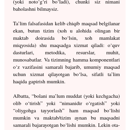
(yoki noto‘g‘ri bo‘ladi), chunki siz nimani
baholashni bilmaysiz.
Ta’lim falsafasidan kelib chiqib maqsad belgilanar
ekan, butun tizim (xoh u alohida olingan bir
maktab doirasida bo‘lsin, xoh mamlakat
miqyosida) shu maqsadga xizmat qiladi: o‘quv
dasturlari, metodika, resurslar, muhit,
munosabatlar. Va tizimning hamma komponentlari
o‘z vazifasini samarali bajarib, umumiy maqsad
uchun xizmat qilayotgan bo‘lsa, sifatli ta’lim
haqida gapirish mumkin.
Albatta, “bolani ma’lum muddat (yoki kechgacha)
olib o‘tirish” yoki “nimanidir o‘rgatish” yoki
“oliygohga tayyorlash” ham maqsad bo‘lishi
mumkin va maktab/tizim aynan bu maqsadni
samarali bajarayotgan bo‘lishi mumkin. Lekin ota-