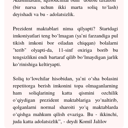
(bir narsa uchun ikki marta soliq to‘lash)
deyishadi va bu - adolatsizlik.
Prezident maktablari nima qilyapti? Startdagi
imkoniyatlari teng bo‘lmagan (ya’ni farzandiga pul
tikish imkoni bor oiladan chiqqan) bolalarni
"terib" olyapti-da, 11-sinf oxiriga borib bu
tengsizlikni endi bartaraf qilib bo‘lmaydigan jarlik
ko‘rinishiga keltiryapti.
Soliq to‘lovchilar hisobidan, ya’ni o‘sha bolasini
repetitorga berish imkonini topa olmaganlarning
ham soliqlarining katta qismini ozchilik
o‘qiydigan prezident maktablariga yo‘naltirib,
qolganlarni normal sharoiti yo‘q maktablarda
o‘qishga mahkum qilish evaziga. Bu - ikkinchi,
juda katta adolatsizlik”, - deydi Komil Jalilov