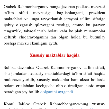
Otabek Rahmonberganov bunga javoban podkast mavzusi
ta’lim sifati mavzusiga bag‘ishlangani, prezident
maktablari va unga tayyorlanish jarayoni ta’lim sifatiga
ijobiy o‘zgarish qilayotgani rostligi, ammo bu jarayon
tengsizlik, tabaqalanish holati kabi ko‘plab muammolar
keltirib chiqarayotganini tan olgan holda bu butunlay
boshqa mavzu ekanligini aytdi.
Xususiy maktablar haqida
Suhbat davomida Otabek Rahmonberganov ta’lim sifati,
shu jumladan, xususiy maktablardagi ta’lim sifati haqida
mulohaza yuritib, xususiy maktablar ham aksar hollarda
bolani ertalabdan kechgacha olib o‘tiradigan, issiq ovqat
beradigan joy bo‘lib
qolganini aytgandi.
Komil Jalilov Otabek Rahmobberganovning xususiy