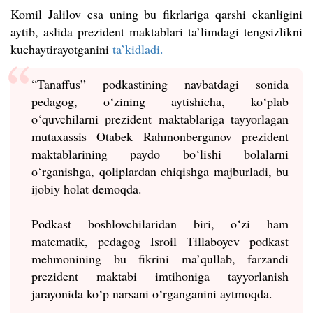
Komil Jalilov esa uning bu fikrlariga qarshi ekanligini
aytib, aslida prezident maktablari ta’limdagi tengsizlikni
kuchaytirayotganini
ta’kidladi.
“Tanaffus” podkastining navbatdagi sonida
pedagog, o‘zining aytishicha, ko‘plab
o‘quvchilarni prezident maktablariga tayyorlagan
mutaxassis Otabek Rahmonberganov prezident
maktablarining paydo bo‘lishi bolalarni
o‘rganishga, qoliplardan chiqishga majburladi, bu
ijobiy holat demoqda.
Podkast boshlovchilaridan biri, o‘zi ham
matematik, pedagog Isroil Tillaboyev podkast
mehmonining bu fikrini ma’qullab, farzandi
prezident maktabi imtihoniga tayyorlanish
jarayonida ko‘p narsani o‘rganganini aytmoqda.