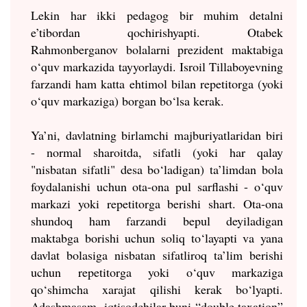
Lekin har ikki pedagog bir muhim detalni
e’tibordan qochirishyapti. Otabek
Rahmonberganov bolalarni prezident maktabiga
o‘quv markazida tayyorlaydi. Isroil Tillaboyevning
farzandi ham katta ehtimol bilan repetitorga (yoki
o‘quv markaziga) borgan bo‘lsa kerak.
Ya’ni, davlatning birlamchi majburiyatlaridan biri
- normal sharoitda, sifatli (yoki har qalay
"nisbatan sifatli" desa bo‘ladigan) ta’limdan bola
foydalanishi uchun ota-ona pul sarflashi - o‘quv
markazi yoki repetitorga berishi shart. Ota-ona
shundoq ham farzandi bepul deyiladigan
maktabga borishi uchun soliq to‘layapti va yana
davlat bolasiga nisbatan sifatliroq ta’lim berishi
uchun repetitorga yoki o‘quv markaziga
qo‘shimcha xarajat qilishi kerak bo‘lyapti.
Adashmasam, iqtisodchilar buni “double taxation”