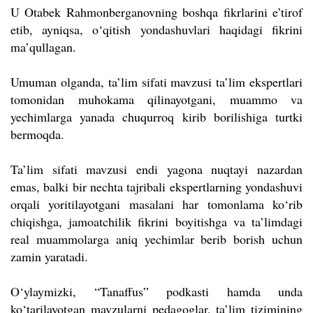
U Otabek Rahmonberganovning boshqa fikrlarini e’tirof
etib, ayniqsa, o‘qitish yondashuvlari haqidagi fikrini
ma’qullagan.
Umuman olganda, ta’lim sifati mavzusi ta’lim ekspertlari
tomonidan muhokama qilinayotgani, muammo va
yechimlarga yanada chuqurroq kirib borilishiga turtki
bermoqda.
Ta’lim sifati mavzusi endi yagona nuqtayi nazardan
emas, balki bir nechta tajribali ekspertlarning yondashuvi
orqali yoritilayotgani masalani har tomonlama ko‘rib
chiqishga, jamoatchilik fikrini boyitishga va ta’limdagi
real muammolarga aniq yechimlar berib borish uchun
zamin yaratadi.
O‘ylaymizki, “Tanaffus” podkasti hamda unda
ko‘tarilayotgan mavzularni pedagoglar, ta’lim tizimining