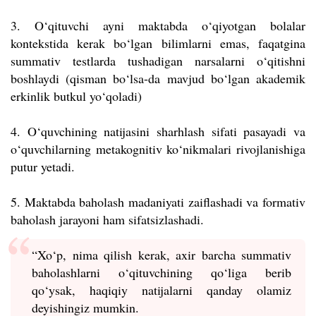
3. O‘qituvchi ayni maktabda o‘qiyotgan bolalar
kontekstida kerak bo‘lgan bilimlarni emas, faqatgina
summativ testlarda tushadigan narsalarni o‘qitishni
boshlaydi (qisman bo‘lsa-da mavjud bo‘lgan akademik
erkinlik butkul yo‘qoladi)
4. O‘quvchining natijasini sharhlash sifati pasayadi va
o‘quvchilarning metakognitiv ko‘nikmalari rivojlanishiga
putur yetadi.
5. Maktabda baholash madaniyati zaiflashadi va formativ
baholash jarayoni ham sifatsizlashadi.
“Xo‘p, nima qilish kerak, axir barcha summativ
baholashlarni o‘qituvchining qo‘liga berib
qo‘ysak, haqiqiy natijalarni qanday olamiz
deyishingiz mumkin.