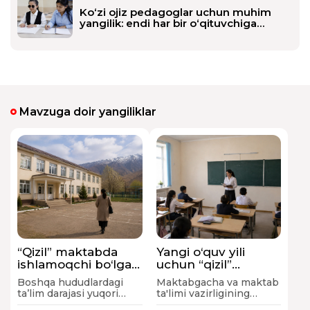
Ko‘zi ojiz pedagoglar uchun muhim
yangilik: endi har bir o‘qituvchiga
alohida shaxsiy assistent biriktiriladi
Mavzuga doir yangiliklar
“Qizil” maktabda
Yangi o‘quv yili
ishlamoqchi bo‘lgan
uchun “qizil”
pedagoglar 25-
toifadagi maktablar
Boshqa hududlardagi
Maktabgacha va maktab
iyulga qadar tegishli
ro‘yxati e’lon qilindi
ta’lim darajasi yuqori
ta'limi vazirligining
maktab direktoriga
bo‘lmagan maktablarda
tegishli buyrug'i bilan