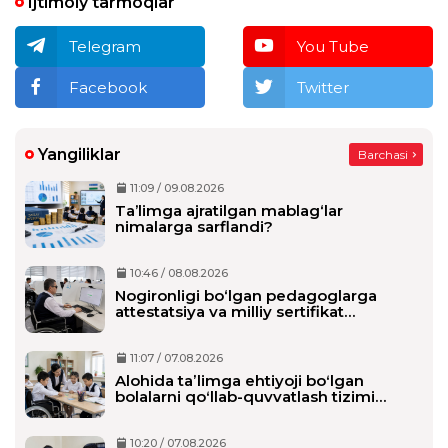
Ijtimoiy tarmoqlar
Telegram
You Tube
Facebook
Twitter
Yangiliklar
Barchasi
11:09 / 09.08.2026
Ta’limga ajratilgan mablag‘lar
nimalarga sarflandi?
10:46 / 08.08.2026
Nogironligi bo‘lgan pedagoglarga
attestatsiya va milliy sertifikat
imtihonlarida qo‘shimcha vaqt beriladi
11:07 / 07.08.2026
Alohida taʼlimga ehtiyoji boʻlgan
bolalarni qoʻllab-quvvatlash tizimi
tubdan oʻzgaradi
10:20 / 07.08.2026