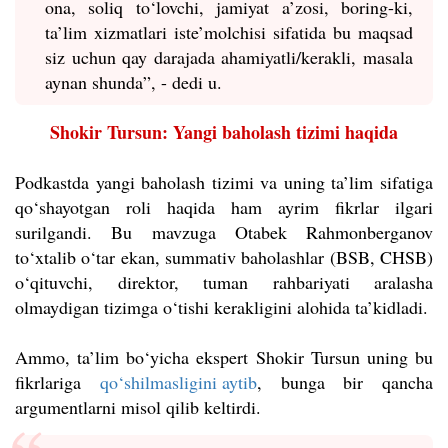
ona, soliq to‘lovchi, jamiyat a’zosi, boring-ki,
ta’lim xizmatlari iste’molchisi sifatida bu maqsad
siz uchun qay darajada ahamiyatli/kerakli, masala
aynan shunda”, - dedi u.
Shokir Tursun: Yangi baholash tizimi haqida
Podkastda yangi baholash tizimi va uning ta’lim sifatiga
qo‘shayotgan roli haqida ham ayrim fikrlar ilgari
surilgandi. Bu mavzuga Otabek Rahmonberganov
to‘xtalib o‘tar ekan, summativ baholashlar (BSB, CHSB)
o‘qituvchi, direktor, tuman rahbariyati aralasha
olmaydigan tizimga o‘tishi kerakligini alohida ta’kidladi.
Ammo, ta’lim bo‘yicha ekspert Shokir Tursun uning bu
fikrlariga
qo‘shilmasligini aytib
, bunga bir qancha
argumentlarni misol qilib keltirdi.