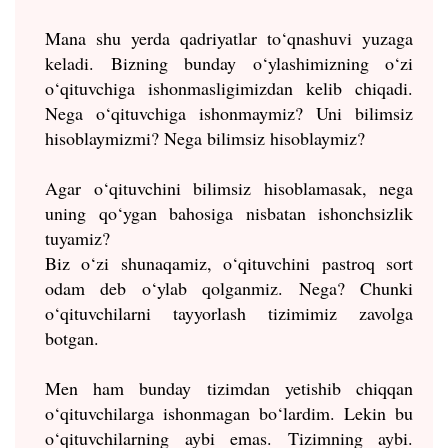
Mana shu yerda qadriyatlar to‘qnashuvi yuzaga
keladi. Bizning bunday o‘ylashimizning o‘zi
o‘qituvchiga ishonmasligimizdan kelib chiqadi.
Nega o‘qituvchiga ishonmaymiz? Uni bilimsiz
hisoblaymizmi? Nega bilimsiz hisoblaymiz?
Agar o‘qituvchini bilimsiz hisoblamasak, nega
uning qo‘ygan bahosiga nisbatan ishonchsizlik
tuyamiz?
Biz o‘zi shunaqamiz, o‘qituvchini pastroq sort
odam deb o‘ylab qolganmiz. Nega? Chunki
o‘qituvchilarni tayyorlash tizimimiz zavolga
botgan.
Men ham bunday tizimdan yetishib chiqqan
o‘qituvchilarga ishonmagan bo‘lardim. Lekin bu
o‘qituvchilarning aybi emas. Tizimning aybi.