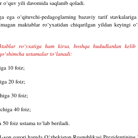
r o‘quv yili davomida saqlanib qoladi.
ga ega o‘qituvchi-pedagoglarning bazaviy tarif stavkalarig
lmagan maktablar ro‘yxatidan chiqarilgan yildan keyingi o‘
ablar ro‘yxatiga ham kirsa, boshqa hududlardan kelib f
qo‘shimcha ustamalar to‘lanadi:
iga 10 foiz;
iga 20 foiz;
higa 30 foiz;
chiga 40 foiz;
a 50 foiz ustama to‘lab beriladi.
-son qarori hamda O‘zbekiston Respublikasi Prezidentining 