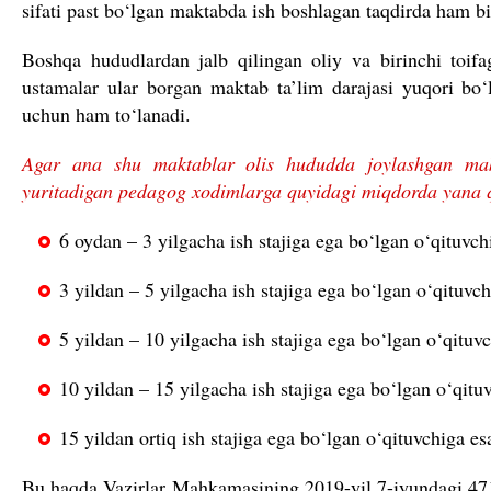
sifati past bo‘lgan maktabda ish boshlagan taqdirda ham bi
Boshqa hududlardan jalb qilingan oliy va birinchi toifa
ustamalar ular borgan maktab ta’lim darajasi yuqori bo‘
uchun ham to‘lanadi.
Agar ana shu maktablar olis hududda joylashgan makt
yuritadigan pedagog xodimlarga quyidagi miqdorda yana 
6 oydan – 3 yilgacha ish stajiga ega bo‘lgan o‘qituvch
3 yildan – 5 yilgacha ish stajiga ega bo‘lgan o‘qituvch
5 yildan – 10 yilgacha ish stajiga ega bo‘lgan o‘qituvc
10 yildan – 15 yilgacha ish stajiga ega bo‘lgan o‘qituv
15 yildan ortiq ish stajiga ega bo‘lgan o‘qituvchiga es
Bu haqda Vazirlar Mahkamasining 2019-yil 7-iyundagi 471