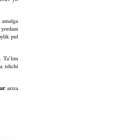
i amalga
h yordam
ylik pul
. Ta’lim
a ishchi
dar
ariza