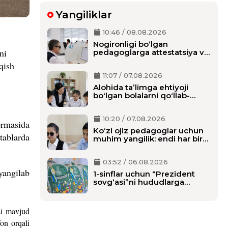
Yangiliklar
10:46 / 08.08.2026
Nogironligi bo‘lgan
ni
pedagoglarga attestatsiya va
milliy sertifikat imtihonlarida
qish
qo‘shimcha vaqt beriladi
11:07 / 07.08.2026
Alohida taʼlimga ehtiyoji
boʻlgan bolalarni qoʻllab-
quvvatlash tizimi tubdan
oʻzgaradi
10:20 / 07.08.2026
ormasida
Ko‘zi ojiz pedagoglar uchun
tablarda
muhim yangilik: endi har bir
o‘qituvchiga alohida shaxsiy
assistent biriktiriladi
03:52 / 06.08.2026
yangilab
1-sinflar uchun “Prezident
sovg‘asi”ni hududlarga
tarqatish boshlandi,
maktablarga qachon
yetkaziladi?
si mavjud
on orqali