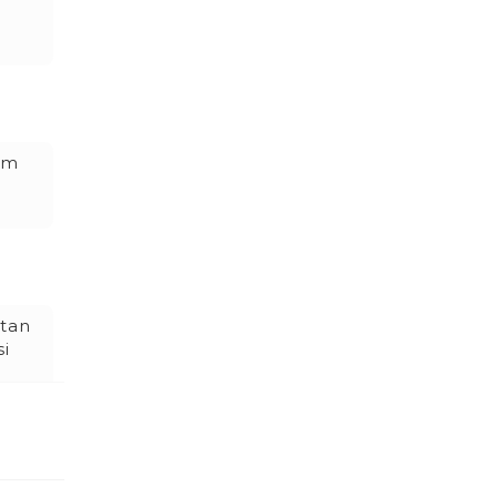
im
 tan
si