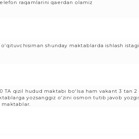
telefon raqamlarini qaerdan olamiz
oʻqituvchisiman shunday maktablarda ishlash istag
10 TA qizil hudud maktabi boʻlsa ham vakant 3 tan 2
ktablarga yozsanggiz oʻzini osmon tutib javob yozgi
 maktablar.