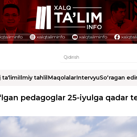
j ta'limi
Ilmiy tahlil
Maqolalar
Intervyu
So‘ragan edi
lgan pedagoglar 25-iyulga qadar t