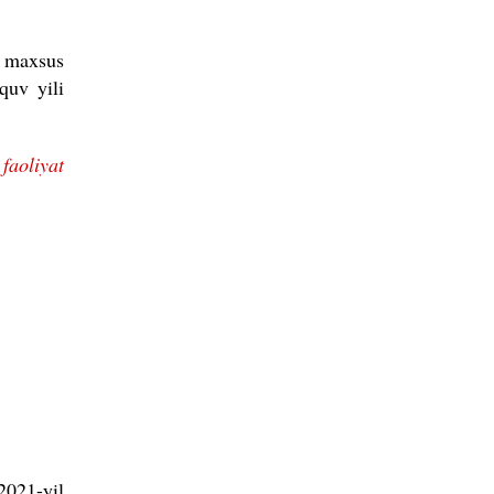
a maxsus
quv yili
aoliyat
2021-yil