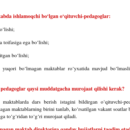
abda ishlamoqchi bo‘lgan o‘qituvchi-pedagoglar:
‘lishi;
 toifasiga ega bo‘lishi;
tgan bo‘lishi;
si yuqori bo‘lmagan maktablar ro‘yxatida mavjud bo‘lmasli
 pedagoglar qaysi muddatgacha murojaat qilishi kerak?
maktablarda dars berish istagini bildirgan o‘qituvchi-pe
magan maktablarning birini tanlab, ko‘rsatilgan vakant soatlar
a to‘g‘ridan to‘g‘ri murojaat qiladi.
lmagan maktab direktoriga qanday hujjatlarni taqdim eta