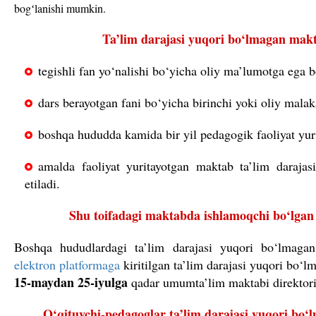
bog
ʻlanishi mumkin.
Ta’lim darajasi yuqori bo‘lmagan makt
tegishli fan yo‘nalishi bo‘yicha oliy ma’lumotga ega bo
dars berayotgan fani bo‘yicha birinchi yoki oliy malaka
boshqa hududda kamida bir yil pedagogik faoliyat yuri
amalda faoliyat yuritayotgan maktab ta’lim daraja
etiladi.
Shu toifadagi maktabda ishlamoqchi bo‘lgan
Boshqa hududlardagi ta’lim darajasi yuqori bo‘lmagan 
elektron platformaga
kiritilgan ta’lim darajasi yuqori bo‘l
15-maydan 25-iyulga
qadar umumta’lim maktabi direktorig
O‘qituvchi-pedagoglar ta’lim darajasi yuqori bo‘