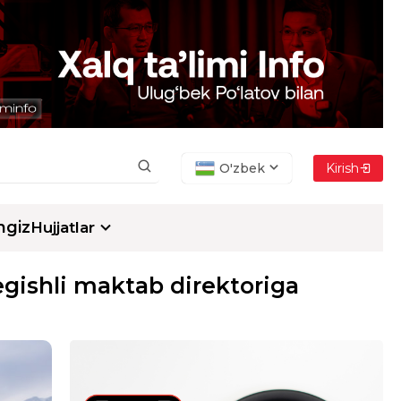
O'zbek
Kirish
ngiz
Hujjatlar
egishli maktab direktoriga