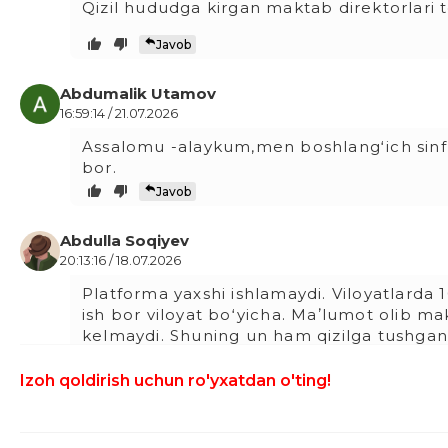
Qizil hududga kirgan maktab direktorlari 
Javob
Abdumalik Utamov
16:59:14 / 21.07.2026
Assalomu -alaykum,men boshlangʻich sinf 
bor.
Javob
Abdulla Soqiyev
20:13:16 / 18.07.2026
Platforma yaxshi ishlamaydi. Viloyatlarda 
ish bor viloyat boʻyicha. Maʼlumot olib ma
kelmaydi. Shuning un ham qizilga tushgan
Javob
Izoh qoldirish uchun ro'yxatdan o'ting!
Olimjon
13:41:22 / 18.07.2026