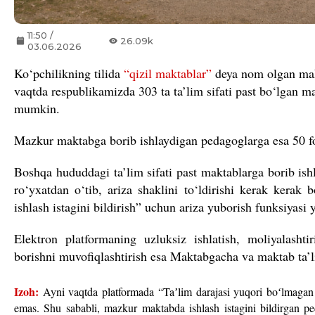
11:50 /
26.09k
03.06.2026
Ko
‘
pchilikning tilida
“
qizil maktablar”
deya nom olgan makta
vaqtda respublikamizda 303 ta ta’lim sifati past bo‘lgan m
mumkin.
Mazkur maktabga borib ishlaydigan pedagoglarga esa 50 fo
Boshqa hududdagi ta’lim sifati past maktablarga borib is
ro‘yxatdan o‘tib, ariza shaklini to‘ldirishi kerak kerak
ishlash istagini bildirish” uchun ariza yuborish funksiyasi 
Elektron platformaning uzluksiz ishlatish, moliyalashti
borishni muvofiqlashtirish esa Maktabgacha va maktab ta’l
Izoh:
Ayni vaqtda platformada
“Taʼlim darajasi yuqori boʻlmagan 
emas. Shu sababli, mazkur maktabda ishlash istagini bildirgan 