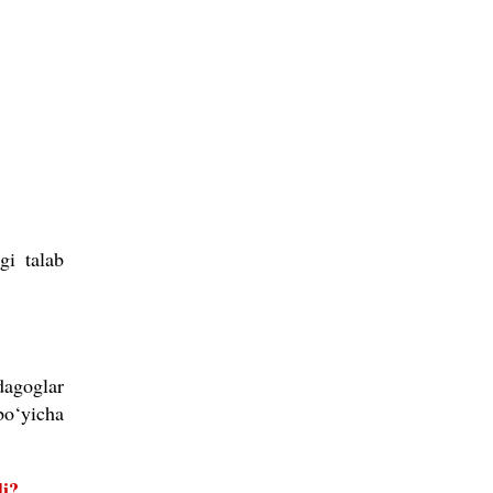
gi talab
dagoglar
 bo‘yicha
di?