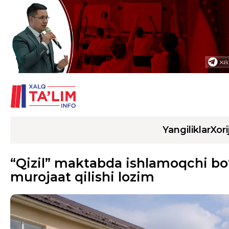
Yangiliklar
Xori
“Qizil” maktabda ishlamoqchi bo‘
murojaat qilishi lozim