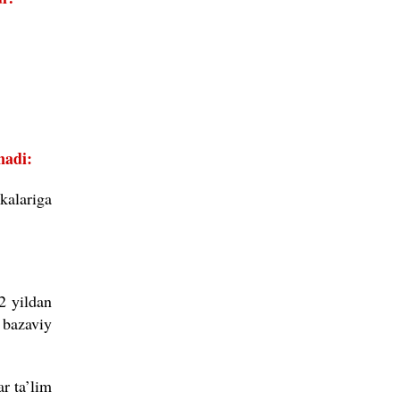
nadi:
kalariga
2 yildan
 bazaviy
r ta’lim