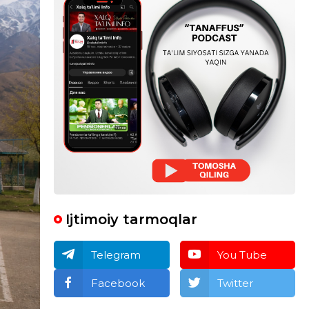
Ijtimoiy tarmoqlar
Telegram
You Tube
Facebook
Twitter