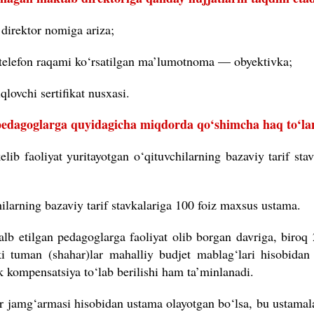
 direktor nomiga ariza;
telefon raqami ko‘rsatilgan ma’lumotnoma — obyektivka;
qlovchi sertifikat nusxasi.
pedagoglarga quyidagicha miqdorda qo‘shimcha haq to‘la
lib faoliyat yuritayotgan o‘qituvchilarning bazaviy tarif stav
hilarning bazaviy tarif stavkalariga 100 foiz maxsus ustama.
lb etilgan pedagoglarga faoliyat olib borgan davriga, biroq 
 tuman (shahar)lar mahalliy budjet mablag‘lari hisobidan
k kompensatsiya to‘lab berilishi ham ta’minlanadi.
r jamg‘armasi hisobidan ustama olayotgan bo‘lsa, bu ustamala