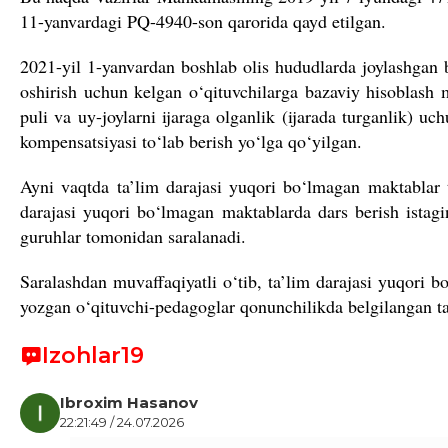
11-yanvardagi PQ-4940-son qarorida qayd etilgan.
2021-yil 1-yanvardan boshlab olis hududlarda joylashgan 
oshirish uchun kelgan o‘qituvchilarga bazaviy hisoblash
puli va uy-joylarni ijaraga olganlik (ijarada turganlik) u
kompensatsiyasi to‘lab berish yo‘lga qo‘yilgan.
Ayni vaqtda ta’lim darajasi yuqori bo‘lmagan maktablar t
darajasi yuqori bo‘lmagan maktablarda dars berish istagin
guruhlar tomonidan saralanadi.
Saralashdan muvaffaqiyatli o‘tib, ta’lim darajasi yuqori 
yozgan o‘qituvchi-pedagoglar qonunchilikda belgilangan ta
Izohlar
19
Ibroxim Hasanov
22:21:49 / 24.07.2026