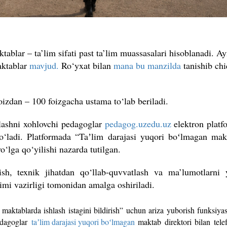
blar – ta’lim sifati past ta’lim muassasalari hisoblanadi. Ay
aktablar
mavjud.
Ro
‘yxat bilan
mana bu manzilda
tanishib chi
izdan – 100 foizgacha ustama to‘lab beriladi.
hlashni xohlovchi pedagoglar
pedagog.uzedu.uz
elektron platf
 bo‘ladi. Platformada “Taʼlim darajasi yuqori boʻlmagan mak
yo
‘lga qo
‘yilishi nazarda tutilgan.
rish, texnik jihatdan qo‘llab-quvvatlash va ma’lumotlarni 
imi vazirligi tomonidan amalga oshiriladi.
maktablarda ishlash istagini bildirish” uchun ariza yuborish funksiya
pedagoglar
taʼlim darajasi yuqori boʻlmagan
maktab direktori bilan telef