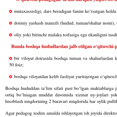
mutaxassisligi, dars beradigan fanini ko‘rsatgan holda
doimiy yashash manzili (hudud, tuman/shahar nomi), 
oliy yoki birinchi malaka toifasiga ega ekanligini tasdi
Bunda boshqa hududlardan jalb etilgan o‘qituvchi-
bir viloyat doirasida boshqa tuman va shaharlardan ke
50 foiz;
boshqa viloyatdan kelib faoliyat yuritayotgan o‘qituvc
Boshqa hududdan ta’lim sifati past bo‘lgan maktablarga ja
ortiq bo‘lmagan muddat davomida xizmat uy-joylari yoki
hisoblash miqdorining 2 baravari miqdorida har oylik pulli
Agar pedagog xodim amalda ishlayotgan ish joyida direkto