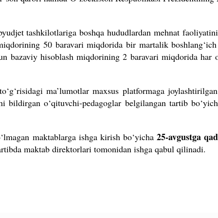
byudjet tashkilotlariga boshqa hududlardan mehnat faoliyatin
 miqdorining 50 baravari miqdorida bir martalik boshlang‘ic
chun bazaviy hisoblash miqdorining 2 baravari miqdorida har o
o‘g‘risidagi ma’lumotlar maxsus platformaga joylashtirilgan
i bildirgan o‘qituvchi-pedagoglar belgilangan tartib bo‘yich
25-avgustga qa
bo‘lmagan maktablarga ishga kirish bo‘yicha
rtibda maktab direktorlari tomonidan ishga qabul qilinadi.