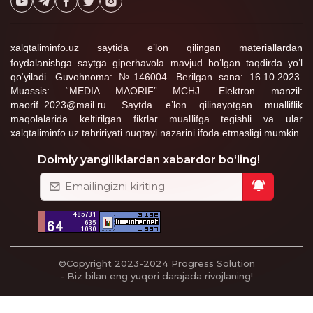
xalqtaliminfo.uz saytida e’lon qilingan materiallardan
foydalanishga saytga giperhavola mavjud bo‘lgan taqdirda yo‘l
qo‘yiladi. Guvohnoma: №146004. Berilgan sana: 16.10.2023.
Muassis: “MEDIA MAORIF” MCHJ. Elektron manzil:
maorif_2023@mail.ru. Saytda e’lon qilinayotgan mualliflik
maqolalarida keltirilgan fikrlar muallifga tegishli va ular
xalqtaliminfo.uz tahririyati nuqtayi nazarini ifoda etmasligi mumkin.
Doimiy yangiliklardan xabardor bo‘ling!
©Copyright 2023-2024
Progress Solution
- Biz bilan eng yuqori darajada rivojlaning!