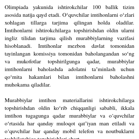
Olimpiada yakunida ishtirokchilar 100 ballik tizim
asosida natija qayd etadi. Oʻquvchilar imtihonlarni oʻzlari
xohlagan tillarga tarjima qilingan holda oladilar.
Imtihonlarni ishtirokchilarga topshirishdan oldin ularni
ingliz tilidan tarjima qilish murabbiylarning vazifasi
hisoblanadi. Imtihonlar mezbon davlat tomonidan
tayinlangan komissiya tomonidan baholangandan soʻng
va mukofotlar topshirilgunga qadar, murabbiylar
imtihonlarni baholashda adolatni taʼminlash uchun
qoʻmita hakamlari bilan imtihonlarni baholashni
muhokama qiladilar.
Murabbiylar imtihon materiallarini ishtirokchilarga
topshirishdan oldin koʻrib chiqqanligi sababli, ikkala
imtihon tugagunga qadar murabbiylar va o‘quvchilar
oʻrtasida har qanday muloqot qatʼiyan man etiladi va
o‘quvchilar har qanday mobil telefon va noutbuklarni
tashkilotchiga topshirishlari shart.