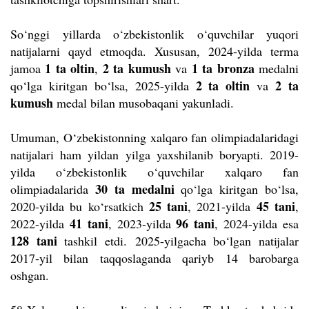
So‘nggi yillarda o‘zbekistonlik o‘quvchilar yuqori
natijalarni qayd etmoqda. Xususan, 2024-yilda terma
1 ta oltin
2 ta kumush
1 ta bronza
jamoa
,
va
medalni
2 ta oltin
2 ta
qo‘lga kiritgan bo‘lsa, 2025-yilda
va
kumush
medal bilan musobaqani yakunladi.
Umuman, O‘zbekistonning xalqaro fan olimpiadalaridagi
natijalari ham yildan yilga yaxshilanib boryapti. 2019-
yilda o‘zbekistonlik o‘quvchilar xalqaro fan
30 ta medalni
olimpiadalarida
qo‘lga kiritgan bo‘lsa,
25 tani
45 tani
2020-yilda bu ko‘rsatkich
, 2021-yilda
,
41 tani
96 tani
2022-yilda
, 2023-yilda
, 2024-yilda esa
128 tani
tashkil etdi.
2025-yilgacha bo‘lgan natijalar
2017-yil bilan taqqoslaganda qariyb 14 barobarga
oshgan.