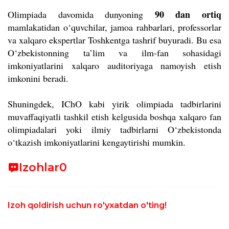
90 dan ortiq
Olimpiada davomida dunyoning
mamlakatidan o‘quvchilar, jamoa rahbarlari, professorlar
va xalqaro ekspertlar Toshkentga tashrif buyuradi. Bu esa
O‘zbekistonning ta’lim va ilm-fan sohasidagi
imkoniyatlarini xalqaro auditoriyaga namoyish etish
imkonini beradi.
Shuningdek, IChO kabi yirik olimpiada tadbirlarini
muvaffaqiyatli tashkil etish kelgusida boshqa xalqaro fan
olimpiadalari yoki ilmiy tadbirlarni O‘zbekistonda
o
‘
tkazish imkoniyatlarini kengaytirishi mumkin.
Izohlar
0
Izoh qoldirish uchun ro'yxatdan o'ting!