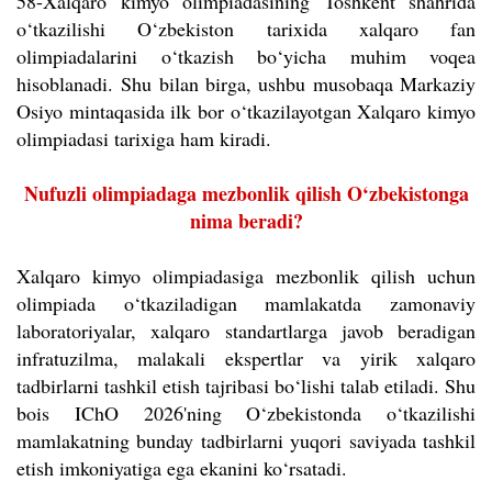
58-Xalqaro kimyo olimpiadasining Toshkent shahrida
o‘tkazilishi O‘zbekiston tarixida xalqaro fan
olimpiadalarini o
‘
tkazish bo‘yicha muhim voqea
hisoblanadi.
Shu bilan birga, ushbu musobaqa Markaziy
Osiyo mintaqasida ilk bor o‘tkazilayotgan Xalqaro kimyo
olimpiadasi tarixiga ham kiradi.
Nufuzli olimpiadaga mezbonlik qilish O‘zbekistonga
nima beradi?
Xalqaro kimyo olimpiadasiga mezbonlik qilish uchun
olimpiada o‘tkaziladigan mamlakatda zamonaviy
laboratoriyalar, xalqaro standartlarga javob beradigan
infratuzilma, malakali ekspertlar va yirik xalqaro
tadbirlarni tashkil etish tajribasi bo‘lishi talab etiladi. Shu
bois IChO 2026'ning O‘zbekistonda o‘tkazilishi
mamlakatning bunday tadbirlarni yuqori saviyada tashkil
etish imkoniyatiga ega ekanini ko‘rsatadi.