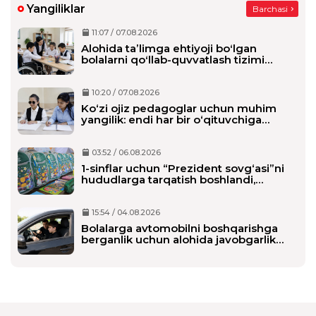
Yangiliklar
Barchasi
11:07 / 07.08.2026
Alohida taʼlimga ehtiyoji boʻlgan
bolalarni qoʻllab-quvvatlash tizimi
tubdan oʻzgaradi
10:20 / 07.08.2026
Ko‘zi ojiz pedagoglar uchun muhim
yangilik: endi har bir o‘qituvchiga
alohida shaxsiy assistent biriktiriladi
03:52 / 06.08.2026
1-sinflar uchun “Prezident sovg‘asi”ni
hududlarga tarqatish boshlandi,
maktablarga qachon yetkaziladi?
15:54 / 04.08.2026
Bolalarga avtomobilni boshqarishga
berganlik uchun alohida javobgarlik
belgilanmoqda