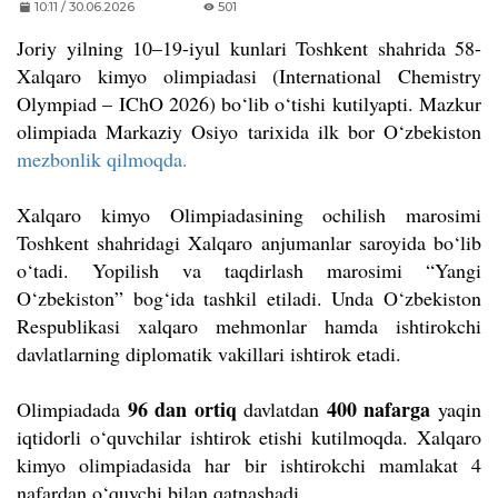
10:11 / 30.06.2026
501
Joriy yilning 10–19-iyul kunlari Toshkent shahrida 58-
Xalqaro kimyo olimpiadasi (International Chemistry
Olympiad – IChO 2026) bo‘lib o‘tishi kutilyapti. Mazkur
olimpiada Markaziy Osiyo tarixida ilk bor O‘zbekiston
mezbonlik qilmoqda.
Xalqaro kimyo Olimpiadasining ochilish marosimi
Toshkent shahridagi Xalqaro anjumanlar saroyida bo‘lib
o‘tadi. Yopilish va taqdirlash marosimi “Yangi
O‘zbekiston” bog‘ida tashkil etiladi. Unda O‘zbekiston
Respublikasi xalqaro mehmonlar hamda ishtirokchi
davlatlarning diplomatik vakillari ishtirok etadi.
96 dan ortiq
400 nafarga
Olimpiadada
davlatdan
yaqin
iqtidorli o‘quvchilar ishtirok etishi kutilmoqda. Xalqaro
kimyo olimpiadasida har bir ishtirokchi mamlakat 4
nafardan o‘quvchi bilan qatnashadi.