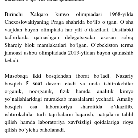
Birinchi Xalqaro kimyo olimpiadasi 1968-yilda
Chexoslovakiyaning Praga shahrida boʻlib oʻtgan. Oʻsha
vaqtdan buyon olimpiada har yili oʻtkaziladi. Dastlabki
tadbirlarda qatnashgan delegatsiyalar asosan sobiq
Sharqiy blok mamlakatlari boʻlgan. O‘zbekiston terma
jamoasi ushbu olimpiadada 2013-yildan buyon qatnashib
keladi.
Musobaqa ikki bosqichdan iborat bo‘ladi. Nazariy
5 soat
bosqich
davom etadi va unda ishtirokchilar
organik, noorganik, fizik hamda analitik kimyo
yo‘nalishlaridagi murakkab masalalarni yechadi. Amaliy
bosqich esa laboratoriya sharoitida o‘tkazilib,
ishtirokchilar turli tajribalarni bajarish, natijalarni tahlil
qilish hamda laboratoriya xavfsizligi qoidalariga rioya
qilish bo‘yicha baholanadi.