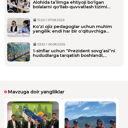
Alohida taʼlimga ehtiyoji boʻlgan
bolalarni qoʻllab-quvvatlash tizimi
tubdan oʻzgaradi
10:20 / 07.08.2026
Ko‘zi ojiz pedagoglar uchun muhim
yangilik: endi har bir o‘qituvchiga
alohida shaxsiy assistent biriktiriladi
03:52 / 06.08.2026
1-sinflar uchun “Prezident sovg‘asi”ni
hududlarga tarqatish boshlandi,
maktablarga qachon yetkaziladi?
Mavzuga doir yangiliklar