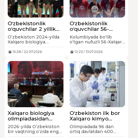
O‘zbekistonlik
O‘zbekistonlik
o‘quvchilar 2 yillik
o‘quvchilar 56-
tanaffusdan so‘ng
Xalqaro fizika
O‘zbekiston 2024-yilda
Kolumbiyada bo‘lib
Xalqaro biologiya
olimpiadasida 4 ta
Xalqaro biologiya
o‘tgan nufuzli 56-Xalqaro
olimpiadasida 3 ta
medalni qo‘lga
olimpiadasidan
fizika olimpiadasida
medalni qo‘lga
kiritdi
akademik halollik
(IPhO 2026) qatnashgan
15:28 / 22.07.2026
12:23 / 13.07.2026
kiritdi
tamoyillari buzilgani
yosh fiziklar tarixda
sababli chetlashtirilgandi,
birinchi martda 2 ta
2026-yildan esa mazkur
kumush va 2 ta bronza
olimpiadada ishtirok
medalini qo‘lga kiritishdi.
etish huquqini qayta
qo‘lga kiritgandi.
Xalqaro biologiya
O‘zbekiston ilk bor
olimpiadasidan
Xalqaro kimyo
chetlatilgan
olimpiadasiga
2026-yilda Oʻzbekiston
Olimpiadada 96 dan
Oʻzbekiston endi
mezbonlik qiladi
bir vaqtning oʻzida eng
ortiq davlatdan 400
ikkita nufuzli
nufuzli fan
nafarga yaqin iqtidorli