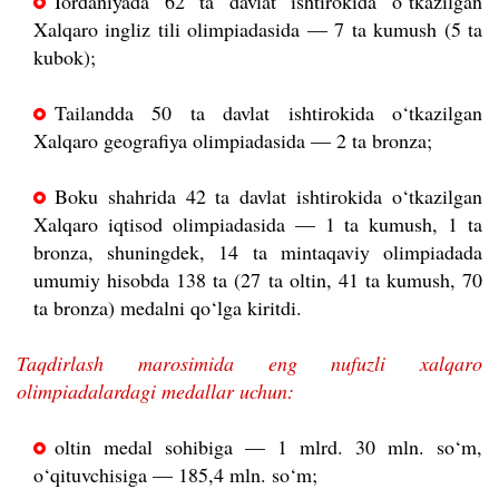
Iordaniyada 62 ta davlat ishtirokida o‘tkazilgan
Xalqaro ingliz tili olimpiadasida — 7 ta kumush (5 ta
kubok);
Tailandda 50 ta davlat ishtirokida o‘tkazilgan
Xalqaro geografiya olimpiadasida — 2 ta bronza;
Boku shahrida 42 ta davlat ishtirokida o‘tkazilgan
Xalqaro iqtisod olimpiadasida — 1 ta kumush, 1 ta
bronza, shuningdek, 14 ta mintaqaviy olimpiadada
umumiy hisobda 138 ta (27 ta oltin, 41 ta kumush, 70
ta bronza) medalni qo‘lga kiritdi.
Taqdirlash marosimida eng nufuzli xalqaro
olimpiadalardagi medallar uchun:
oltin medal sohibiga — 1 mlrd. 30 mln. so‘m,
o‘qituvchisiga — 185,4 mln. so‘m;