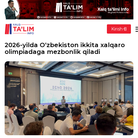
Kirish
2026-yilda O‘zbekiston ikkita xalqaro
olimpiadaga mezbonlik qiladi