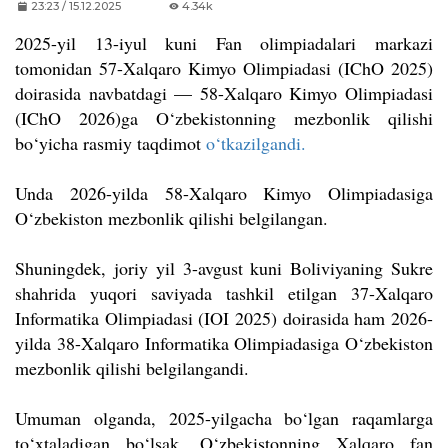
23:23 / 15.12.2025
4.34k
2025-yil 13-iyul kuni Fan olimpiadalari markazi
tomonidan 57-Xalqaro Kimyo Olimpiadasi (IChO 2025)
doirasida navbatdagi — 58-Xalqaro Kimyo Olimpiadasi
(IChO 2026)ga O‘zbekistonning mezbonlik qilishi
bo‘yicha rasmiy taqdimot
o‘tkazilgandi.
Unda 2026-yilda 58-Xalqaro Kimyo Olimpiadasiga
O‘zbekiston mezbonlik qilishi belgilangan.
Shuningdek, joriy yil 3-avgust kuni Boliviyaning Sukre
shahrida yuqori saviyada tashkil etilgan 37-Xalqaro
Informatika Olimpiadasi (IOI 2025) doirasida ham 2026-
yilda 38-Xalqaro Informatika Olimpiadasiga O‘zbekiston
mezbonlik qilishi belgilangandi.
Umuman olganda, 2025-yilgacha bo
‘
lgan raqamlarga
to
‘
xtaladigan bo
‘
lsak, O‘zbekistonning Xalqaro fan