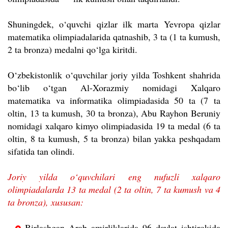
Shuningdek, o‘quvchi qizlar ilk marta Yevropa qizlar
matematika olimpiadalarida qatnashib, 3 ta (1 ta kumush,
2 ta bronza) medalni qo‘lga kiritdi.
O‘zbekistonlik o‘quvchilar joriy yilda Toshkent shahrida
bo‘lib o‘tgan Al-Xorazmiy nomidagi Xalqaro
matematika va informatika olimpiadasida 50 ta (7 ta
oltin, 13 ta kumush, 30 ta bronza), Abu Rayhon Beruniy
nomidagi xalqaro kimyo olimpiadasida 19 ta medal (6 ta
oltin, 8 ta kumush, 5 ta bronza) bilan yakka peshqadam
sifatida tan olindi.
Joriy yilda o‘quvchilari eng nufuzli xalqaro
olimpiadalarda 13 ta medal (2 ta oltin, 7 ta kumush va 4
ta bronza), xususan:
Birlashgan Arab amirliklarida 96 davlat ishtirokida