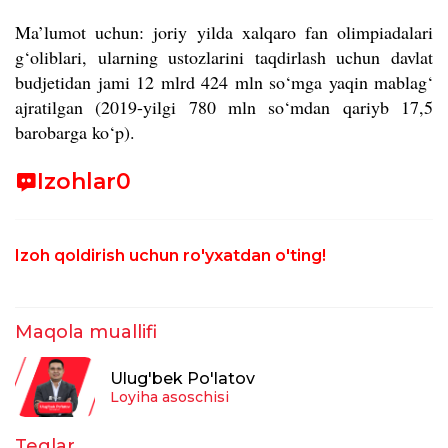
Ma’lumot uchun: joriy yilda xalqaro fan olimpiadalari
g‘oliblari, ularning ustozlarini taqdirlash uchun davlat
budjetidan jami 12 mlrd 424 mln so‘mga yaqin mablag‘
ajratilgan (2019-yilgi 780 mln so‘mdan qariyb 17,5
barobarga ko‘p).
Izohlar
0
Izoh qoldirish uchun ro'yxatdan o'ting!
Maqola muallifi
Ulug'bek Po'latov
Loyiha asoschisi
Teglar