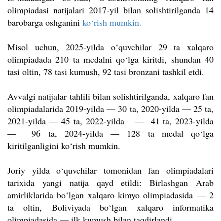
olimpiadasi natijalari 2017-yil bilan solishtirilganda 14
barobarga oshganini
ko‘rish mumkin.
Misol uchun, 2025-yilda o‘quvchilar 29 ta xalqaro
olimpiadada 210 ta medalni qo‘lga kiritdi, shundan 40
tasi oltin, 78 tasi kumush, 92 tasi bronzani tashkil etdi.
Avvalgi natijalar tahlili bilan solishtirilganda, xalqaro fan
olimpiadalarida 2019-yilda — 30 ta, 2020-yilda — 25 ta,
2021-yilda — 45 ta, 2022-yilda — 41 ta, 2023-yilda
— 96 ta, 2024-yilda — 128 ta medal qo‘lga
kiritilganligini ko‘rish mumkin.
Joriy yilda o‘quvchilar tomonidan fan olimpiadalari
tarixida yangi natija qayd etildi: Birlashgan Arab
amirliklarida bo‘lgan xalqaro kimyo olimpiadasida — 2
ta oltin, Boliviyada bo‘lgan xalqaro informatika
olimpiadasida — ilk kumush bilan taqdirlandi.