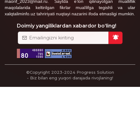
maorif_2023@mail.ru. Saytda e’lon qilinayotgan mualliflik
maqolalarida keltirilgan fikrlar muallifga tegishli va ular
xalqtaliminfo.uz tahririyati nuqtayi nazarini ifoda etmasligi mumkin.
Doimiy yangiliklardan xabardor bo‘ling!
©Copyright 2023-2024
Progress Solution
- Biz bilan eng yuqori darajada rivojlaning!