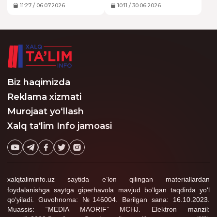
olimpiadaga
olimpiadalaridan
o‘quvchilar ishtirok
11:27 / 06.07.2026
10:11 / 30.06.2026
mezbonlik qiladi
sanaluvchi Xalqaro
etishi kutilmoqda.
kimyo olimpiadasi va
O‘zbekiston tarixida
Xalqaro informatika
xalqaro fan
olimpiadasiga mezbonlik
olimpiadalarini qabul
qiladi.
qilish bo‘yicha muhim
voqea hisoblanadi.
Biz haqimizda
Reklama xizmati
Murojaat yo‘llash
Xalq ta'lim Info jamoasi
xalqtaliminfo.uz saytida e’lon qilingan materiallardan
foydalanishga saytga giperhavola mavjud bo‘lgan taqdirda yo‘l
qo‘yiladi. Guvohnoma: №146004. Berilgan sana: 16.10.2023.
Muassis: “MEDIA MAORIF” MCHJ. Elektron manzil: