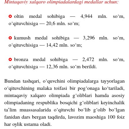
Mintaqaviy xalqaro olimpiadalardagi medallar uchun:
oltin medal sohibiga — 4,944 mln. so‘m,
o‘qituvchisiga — 20,6 mln. so‘m;
kumush medal sohibiga — 3,296 mln. so‘m,
o‘qituvchisiga — 14,42 mln. so‘m;
bronza medal sohibiga — 2,472 mln. so‘m,
o‘qituvchisiga — 12,36 mln. so‘m berildi.
Bundan tashqari, o‘quvchini olimpiadalarga tayyorlagan
o‘qituvchining malaka toifasi bir pog‘onaga ko‘tariladi,
mintaqaviy xalqaro olimpiada g‘oliblari hamda asosiy
olimpiadaning respublika bosqichi g‘oliblari keyinchalik
ta’lim muassasalarida o‘qituvchi bo‘lib g‘olib bo‘lgan
fanidan dars bergan taqdirda, lavozim maoshiga 100 foiz
har oylik ustama oladi.