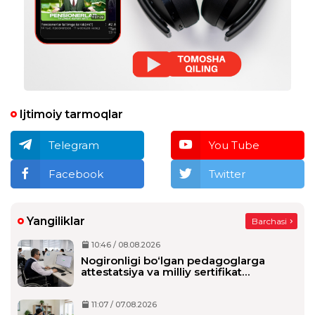
Ijtimoiy tarmoqlar
Telegram
You Tube
Facebook
Twitter
Yangiliklar
Barchasi
10:46 / 08.08.2026
Nogironligi bo‘lgan pedagoglarga
attestatsiya va milliy sertifikat
imtihonlarida qo‘shimcha vaqt beriladi
11:07 / 07.08.2026