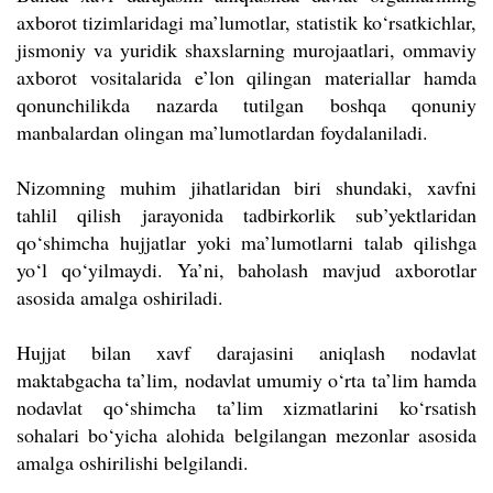
axborot tizimlaridagi ma’lumotlar, statistik ko‘rsatkichlar,
jismoniy va yuridik shaxslarning murojaatlari, ommaviy
axborot vositalarida e’lon qilingan materiallar hamda
qonunchilikda nazarda tutilgan boshqa qonuniy
manbalardan olingan ma’lumotlardan foydalaniladi.
Nizomning muhim jihatlaridan biri shundaki, xavfni
tahlil qilish jarayonida tadbirkorlik sub’yektlaridan
qo‘shimcha hujjatlar yoki ma’lumotlarni talab qilishga
yo‘l qo‘yilmaydi. Ya’ni, baholash mavjud axborotlar
asosida amalga oshiriladi.
Hujjat bilan xavf darajasini aniqlash nodavlat
maktabgacha ta’lim, nodavlat umumiy o‘rta ta’lim hamda
nodavlat qo‘shimcha ta’lim xizmatlarini ko‘rsatish
sohalari bo‘yicha alohida belgilangan mezonlar asosida
amalga oshirilishi belgilandi.