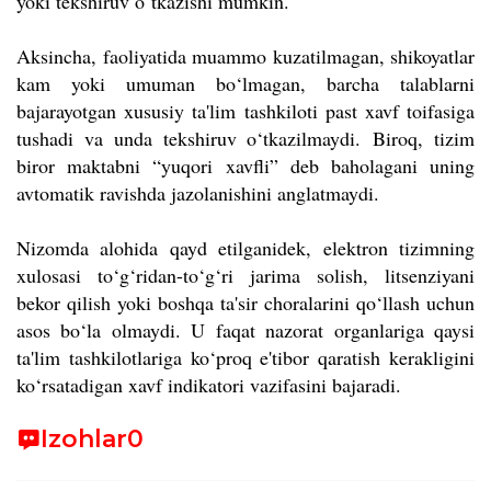
yoki tekshiruv o‘tkazishi mumkin.
Aksincha, faoliyatida muammo kuzatilmagan, shikoyatlar
kam yoki umuman bo‘lmagan, barcha talablarni
bajarayotgan xususiy ta'lim tashkiloti past xavf toifasiga
tushadi va unda tekshiruv o‘tkazilmaydi.
Biroq, tizim
biror maktabni “yuqori xavfli” deb baholagani uning
avtomatik ravishda jazolanishini anglatmaydi.
Nizomda alohida qayd etilganidek, elektron tizimning
xulosasi to‘g‘ridan-to‘g‘ri jarima solish, litsenziyani
bekor qilish yoki boshqa ta'sir choralarini qo‘llash uchun
asos bo‘la olmaydi. U faqat nazorat organlariga qaysi
ta'lim tashkilotlariga ko‘proq e'tibor qaratish kerakligini
ko‘rsatadigan xavf indikatori vazifasini bajaradi.
Izohlar
0