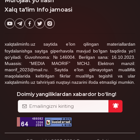
Murojaat yo‘llash
Xalq ta'lim Info jamoasi
xalqtaliminfo.uz saytida e’lon qilingan materiallardan
foydalanishga saytga giperhavola mavjud bo‘lgan taqdirda yo‘l
qo‘yiladi. Guvohnoma: №146004. Berilgan sana: 16.10.2023.
Muassis: “MEDIA MAORIF” MCHJ. Elektron manzil:
maorif_2023@mail.ru. Saytda e’lon qilinayotgan mualliflik
maqolalarida keltirilgan fikrlar muallifga tegishli va ular
xalqtaliminfo.uz tahririyati nuqtayi nazarini ifoda etmasligi mumkin.
Doimiy yangiliklardan xabardor bo‘ling!