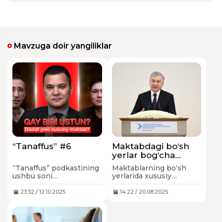
Mavzuga doir yangiliklar
“Tanaffus” #6
Maktabdagi bo‘sh
yerlar bog‘cha
qurmoqchi bo'lgan
“Tanaffus” podkastining
Maktablarning bo‘sh
tadbirkorlarga 30
ushbu soni
yerlarida xususiy
yilga bepul
O‘zbekistondagi xususiy
sheriklik asosida
foydalanishga
va davlat ta’lim
bog‘cha qurishga ruxsat
23:32 / 12.10.2025
14:22 / 20.08.2025
beriladi
tizimlarining qiyosiy
beriladi. Bunda
tahlili bo‘lib, suhbat
tadbirkorlardan yer
davomida xususiy
uchun ijara haqi 30 yil