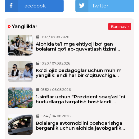
Facebook
Twitter
Yangiliklar
Barchasi
11:07 / 07.08.2026
Alohida taʼlimga ehtiyoji boʻlgan
bolalarni qoʻllab-quvvatlash tizimi
tubdan oʻzgaradi
10:20 / 07.08.2026
Ko‘zi ojiz pedagoglar uchun muhim
yangilik: endi har bir o‘qituvchiga
alohida shaxsiy assistent biriktiriladi
03:52 / 06.08.2026
1-sinflar uchun “Prezident sovg‘asi”ni
hududlarga tarqatish boshlandi,
maktablarga qachon yetkaziladi?
15:54 / 04.08.2026
Bolalarga avtomobilni boshqarishga
berganlik uchun alohida javobgarlik
belgilanmoqda