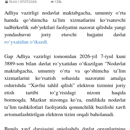
15:40 / 07.07.2026
1.33k
Adliya vazirligi nodavlat maktabgacha, umumiy o‘rta
hamda qo‘shimcha ta’lim xizmatlarini ko‘rsatuvchi
tadbirkorlik sub’yektlari faoliyatini nazorat qilishda yangi
yondashuvni joriy etuvchi hujjatni davlat
ro‘yxatidan o‘tkazdi.
Gap Adliya vazirligi tomonidan 2026-yil 7-iyul kuni
3889-son bilan davlat ro‘yxatidan o‘tkazilgan “Nodavlat
maktabgacha, umumiy o‘rta va qo‘shimcha ta’lim
xizmatlarini ko‘rsatish sohasida nazoratni amalga
oshirishda “Xavfni tahlil qilish” elektron tizimini joriy
etish tartibi to‘g‘risidagi nizom haqida
bormoqda.
Mazkur nizomga ko‘ra, endilikda nodavlat
ta’lim tashkilotlari faoliyatida qonunchilik buzilishi xavfi
avtomatlashtirilgan elektron tizim orqali baholanadi.
Bunda xavf darajasini aniqlashda davlat organlarining