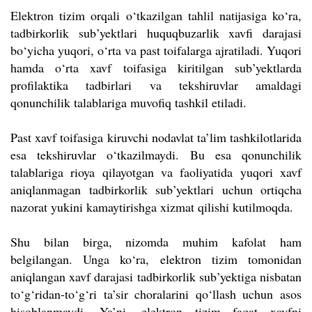
Elektron tizim orqali o‘tkazilgan tahlil natijasiga ko‘ra,
tadbirkorlik sub’yektlari huquqbuzarlik xavfi darajasi
bo‘yicha yuqori, o‘rta va past toifalarga ajratiladi. Yuqori
hamda o‘rta xavf toifasiga kiritilgan sub’yektlarda
profilaktika tadbirlari va tekshiruvlar amaldagi
qonunchilik talablariga muvofiq tashkil etiladi.
Past xavf toifasiga kiruvchi nodavlat ta’lim tashkilotlarida
esa tekshiruvlar o‘tkazilmaydi. Bu esa qonunchilik
talablariga rioya qilayotgan va faoliyatida yuqori xavf
aniqlanmagan tadbirkorlik sub’yektlari uchun ortiqcha
nazorat yukini kamaytirishga xizmat qilishi kutilmoqda.
Shu bilan birga, nizomda muhim kafolat ham
belgilangan. Unga ko‘ra, elektron tizim tomonidan
aniqlangan xavf darajasi tadbirkorlik sub’yektiga nisbatan
to‘g‘ridan-to‘g‘ri ta’sir choralarini qo‘llash uchun asos
hisoblanmaydi. Ya’ni, elektron tizim faqat xavfni