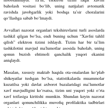
baholash vositasi bo‘lib, uning natijalari avtomatik
ravishda javobgarlik yoki boshqa ta’sir choralarini
qo‘llashga sabab bo‘lmaydi.
Avvallari nazorat organlari tekshiruvlarni turli asoslarda
tashkil qilgan bo‘lsa, endi buning uchun “Xavfni tahlil
qilish” elektron tizimi ishlaydi. Tizim har bir ta’lim
tashkilotini mavjud ma'lumotlar asosida baholab, uning
qonun buzish ehtimoli qanchalik yuqori ekanini
aniqlaydi.
Masalan, xususiy maktab haqida ota-onalardan ko‘plab
shikoyatlar tushgan bo‘lsa, statistikalarda muammolar
kuzatilsa yoki davlat axborot bazalaridagi ma’lumotlar
xavf mavjudligini ko‘rsatsa, tizim uni yuqori yoki o‘rta
xavf toifasiga kiritishi mumkin. Shundan keyin nazorat
organlari qonunchilikka muvofiq profilaktika tadbirlari