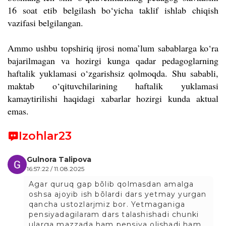
16 soat etib belgilash bo‘yicha taklif ishlab chiqish
vazifasi belgilangan.
Ammo ushbu topshiriq ijrosi noma’lum sabablarga ko‘ra
bajarilmagan va hozirgi kunga qadar pedagoglarning
haftalik yuklamasi o‘zgarishsiz qolmoqda.
Shu sababli,
maktab o‘qituvchilarining haftalik yuklamasi
kamaytirilishi haqidagi xabarlar hozirgi kunda aktual
emas.
Izohlar
23
Gulnora Talipova
16:57:22 / 11.08.2025
Agar quruq gap bõlib qolmasdan amalga
oshsa ajoyib ish bõlardi dars yetmay yurgan
qancha ustozlarjmiz bor. Yetmaganiga
pensiyadagilaram dars talashishadi chunki
ularga mazzada ham pensiya olishadi ham