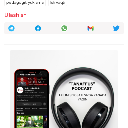
pedagogik yuklama
Ish vaqti
ошсин деб!
1
taxrirlangan
Javob
Ulashish
Dilshod Navruzov
15:59:43 / 17.07.2025
Bu qaror ijrosi taminlansa darslar sifatiga
ham yaxshi ta'sir qolar edi
2
taxrirlangan
Javob
Аброрбек Абдубоев
13:10:56 / 17.07.2025
Шу кунгача бой бўлиб кетган ўқтувчилар
кам қишловдегилар чорвачилик
деҳқончилик иккинчи даромади бўлиб
қоляпти
taxrirlangan
Javob
Аброрбек Абдубоев
13:06:55 / 17.07.2025