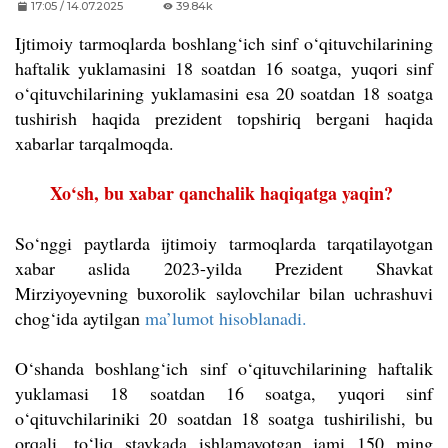
17:05 / 14.07.2025
39.84k
Ijtimoiy tarmoqlarda boshlang‘ich sinf o‘qituvchilarining
haftalik yuklamasini 18 soatdan 16 soatga, yuqori sinf
o‘qituvchilarining yuklamasini esa 20 soatdan 18 soatga
tushirish haqida prezident topshiriq bergani haqida
xabarlar tarqalmoqda.
Xo‘sh, bu xabar qanchalik haqiqatga yaqin?
So‘nggi paytlarda ijtimoiy tarmoqlarda tarqatilayotgan
xabar aslida 2023-yilda Prezident Shavkat
Mirziyoyevning buxorolik saylovchilar bilan uchrashuvi
chog‘ida aytilgan
ma’lumot hisoblanadi.
O‘shanda boshlang‘ich sinf o‘qituvchilarining haftalik
yuklamasi 18 soatdan 16 soatga, yuqori sinf
o‘qituvchilariniki 20 soatdan 18 soatga tushirilishi, bu
orqali, to‘liq stavkada ishlamayotgan jami 150 ming