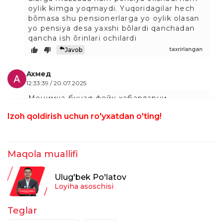
oylik kimga yoqmaydi. Yuqoridagilar hech
bõmasa shu pensionerlarga yo oylik olasan
yo pensiya desa yaxshi bõlardi qanchadan
qancha ish õrinlari ochilardi
taxrirlangan
Javob
Ахмед
12:33:39 / 20.07.2025
Менимча бунақа фейк хабарларни
ташламаган маъқул қанча ўқитувчи бор бу
Izoh qoldirish uchun ro'yxatdan o'ting!
хабарга тааллуқли уларни фаолияти билан
ўйнашмаслик керак ўзи охирги пайтда
қўли бўшаган ўқитувчиларга "тош отаяпти"
бемаъни нарсаларни езиб
Maqola muallifi
taxrirlangan
Javob
Ulug'bek Po'latov
Мухиддин Алимкулов
Loyiha asoschisi
16:58:06 / 17.07.2025
70 фоизли устама хам тасдикландику
Teglar
Худо хохласа дуо килайлик бу хам амалга