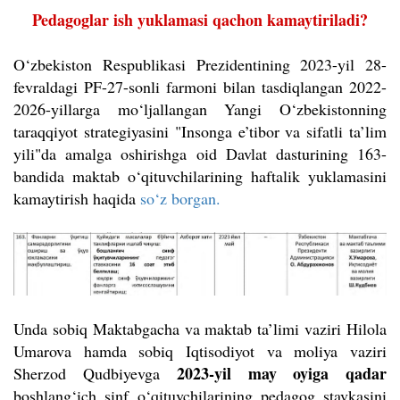
Pedagoglar ish yuklamasi qachon kamaytiriladi?
O‘zbekiston Respublikasi Prezidentining 2023-yil 28-
fevraldagi PF-27-sonli farmoni bilan tasdiqlangan 2022-
2026-yillarga mo‘ljallangan Yangi O‘zbekistonning
taraqqiyot strategiyasini "Insonga e’tibor va sifatli ta’lim
yili"da amalga oshirishga oid Davlat dasturining 163-
bandida maktab o‘qituvchilarining haftalik yuklamasini
kamaytirish haqida
so‘z borgan.
Unda sobiq Maktabgacha va maktab ta’limi vaziri Hilola
Umarova hamda sobiq Iqtisodiyot va moliya vaziri
2023-yil may oyiga qadar
Sherzod Qudbiyevga
boshlang‘ich sinf o‘qituvchilarining pedagog stavkasini