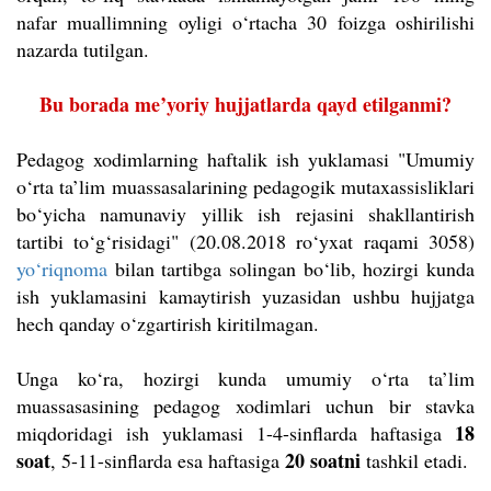
nafar muallimning oyligi o‘rtacha 30 foizga oshirilishi
nazarda tutilgan.
Bu borada me’yoriy hujjatlarda qayd etilganmi?
Pedagog xodimlarning haftalik ish yuklamasi "Umumiy
o‘rta ta’lim muassasalarining pedagogik mutaxassisliklari
bo‘yicha namunaviy yillik ish rejasini shakllantirish
tartibi to‘g‘risidagi" (20.08.2018 ro‘yxat raqami 3058)
yo‘riqnoma
bilan tartibga solingan bo‘lib, hozirgi kunda
ish yuklamasini kamaytirish yuzasidan ushbu hujjatga
hech qanday o‘zgartirish kiritilmagan.
Unga ko‘ra, hozirgi kunda umumiy o‘rta ta’lim
muassasasining pedagog xodimlari uchun bir stavka
18
miqdoridagi ish yuklamasi 1-4-sinflarda haftasiga
soat
20 soatni
, 5-11-sinflarda esa haftasiga
tashkil etadi.