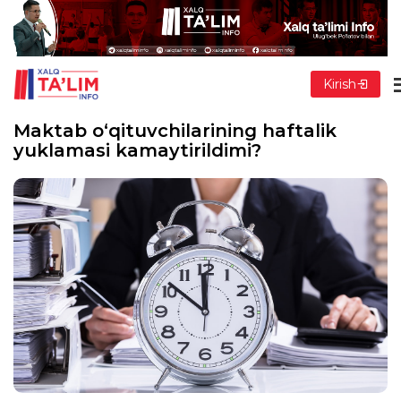
Kirish
Maktab o‘qituvchilarining haftalik
yuklamasi kamaytirildimi?