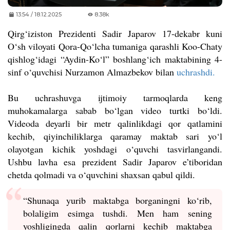
13:54 / 18.12.2025
8.38k
Qirg‘iziston Prezidenti Sadir Japarov 17-dekabr kuni
O‘sh viloyati Qora-Qo‘lcha tumaniga qarashli Koo-Chaty
qishlog‘idagi “Aydin-Ko‘l” boshlang‘ich maktabining 4-
sinf o‘quvchisi Nurzamon Almazbekov bilan
uchrashdi.
Bu uchrashuvga ijtimoiy tarmoqlarda keng
muhokamalarga sabab bo‘lgan video turtki bo‘ldi.
Videoda deyarli bir metr qalinlikdagi qor qatlamini
kechib, qiyinchiliklarga qaramay maktab sari yo‘l
olayotgan kichik yoshdagi o‘quvchi tasvirlangandi.
Ushbu lavha esa prezident Sadir Japarov e’tiboridan
chetda qolmadi va o‘quvchini shaxsan qabul qildi.
“Shunaqa yurib maktabga borganingni ko‘rib,
bolaligim esimga tushdi. Men ham sening
yoshligingda qalin qorlarni kechib maktabga