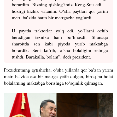
borardim. Bizning qishlog‘imiz Keng-Suu edi —
hozirgi kichik vatanim. O‘sha paytlari qor yarim
metr, ba’zida hatto bir metrgacha yog‘ardi.
U paytda traktorlar yo‘q edi, yo‘llarni ochib
beradigan texnika ham bo‘lmasdi. Shunaqa
sharoitda sen kabi piyoda yurib maktabga
borardik. Seni ko‘rib, o‘sha bolaligim esimga
tushdi. Barakalla, bolam”, dedi prezident.
Prezidentning aytishicha, o‘sha yillarda qor ba’zan yarim
metr, ba’zida esa bir metrga yetib qolgan, biroq bu holat
bolalarning maktabga borishiga to‘sqinlik qilmagan.