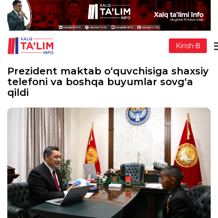
Kirish
Prezident maktab o‘quvchisiga shaxsiy
telefoni va boshqa buyumlar sovg‘a
qildi