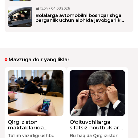
15:54 / 04.08.2026
Bolalarga avtomobilni boshqarishga
berganlik uchun alohida javobgarlik
belgilanmoqda
Mavzuga doir yangiliklar
Qirg‘iziston
O‘qituvchilarga
maktablarida
sifatsiz noutbuklar
telefondan
xarid qilingani
Ta’lim vazirligi ushbu
Bu haqida Qirg‘iziston