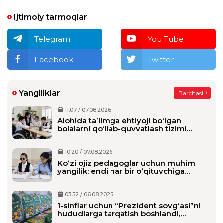
Ijtimoiy tarmoqlar
Telegram
You Tube
Facebook
Twitter
Yangiliklar
Barchasi
11:07 / 07.08.2026
Alohida taʼlimga ehtiyoji boʻlgan
bolalarni qoʻllab-quvvatlash tizimi
tubdan oʻzgaradi
10:20 / 07.08.2026
Ko‘zi ojiz pedagoglar uchun muhim
yangilik: endi har bir o‘qituvchiga
alohida shaxsiy assistent biriktiriladi
03:52 / 06.08.2026
1-sinflar uchun “Prezident sovg‘asi”ni
hududlarga tarqatish boshlandi,
maktablarga qachon yetkaziladi?