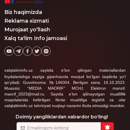
Biz haqimizda
Reklama xizmati
Murojaat yo‘llash
Xalq ta'lim Info jamoasi
xalqtaliminfo.uz saytida e’lon qilingan materiallardan
foydalanishga saytga giperhavola mavjud bo‘lgan taqdirda yo‘l
qo‘yiladi. Guvohnoma: №146004. Berilgan sana: 16.10.2023.
Muassis: “MEDIA MAORIF” MCHJ. Elektron manzil:
maorif_2023@mail.ru. Saytda e’lon qilinayotgan mualliflik
maqolalarida keltirilgan fikrlar muallifga tegishli va ular
xalqtaliminfo.uz tahririyati nuqtayi nazarini ifoda etmasligi mumkin.
Doimiy yangiliklardan xabardor bo‘ling!