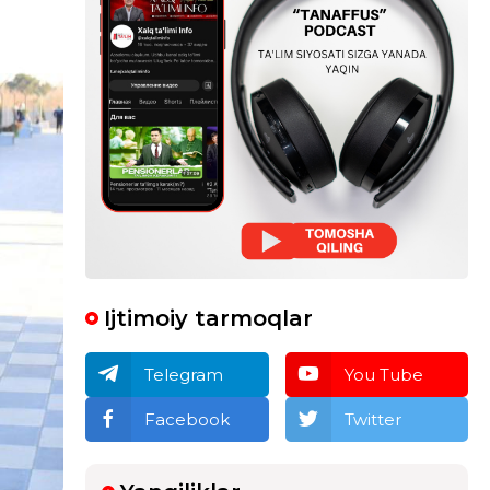
Ijtimoiy tarmoqlar
Telegram
You Tube
Facebook
Twitter