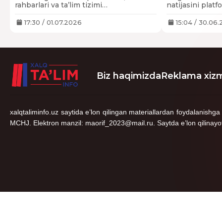
rahbarlari va ta’lim tizimi
natijasini platf
ma’murlarining pedagogik hamda
boshqaruv salohiyati oshiriladi. Yangi
17:30 / 01.07.2026
15:04 / 30.06
maktablar qurish va mavjudlarini
kengaytirish orqali sifatli ta’limdan
foydalanish imkoniyatlarini
kengaytiradi hamda
boshlang‘ich maktablarda 27 mingta
yangi o‘quv o‘rni yaratiladi.
Biz haqimizda
Reklama xizm
xalqtaliminfo.uz saytida e’lon qilingan materiallardan foydalani
MCHJ. Elektron manzil: maorif_2023@mail.ru. Saytda e’lon qilinayotgan 
©Copyright 