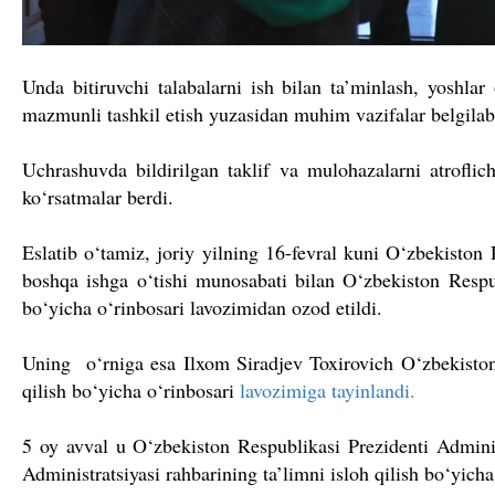
Unda bitiruvchi talabalarni ish bilan ta’minlash, yoshlar
mazmunli tashkil etish yuzasidan muhim vazifalar belgilab
Uchrashuvda bildirilgan taklif va mulohazalarni atroflic
ko‘rsatmalar berdi.
Eslatib o‘tamiz, joriy yilning 16-fevral kuni O‘zbekiston
boshqa ishga o‘tishi munosabati bilan O‘zbekiston Respubl
bo‘yicha o‘rinbosari lavozimidan ozod etildi.
Uning o‘rniga esa Ilxom Siradjev Toxirovich O‘zbekiston 
qilish bo‘yicha o‘rinbosari
lavozimiga tayinlandi.
5 oy avval u O‘zbekiston Respublikasi Prezidenti Adminis
Administratsiyasi rahbarining ta’limni isloh qilish bo‘yich