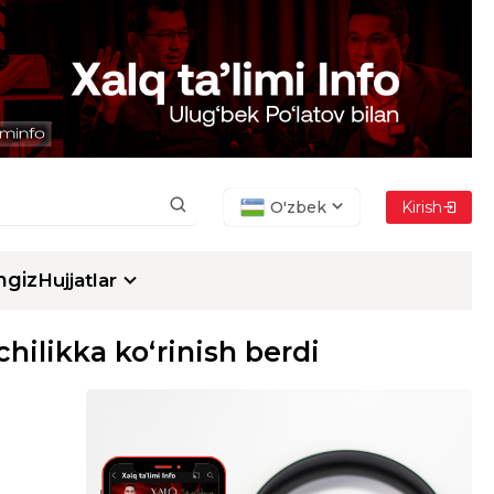
O'zbek
Kirish
ngiz
Hujjatlar
hilikka ko‘rinish berdi