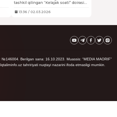
tashkil qilingan “Kelajak soati” doirasida
“Muqaddas ayol” mavzusida dars o‘tdi.
13:36 / 02.03.2026
noma: №146004. Berilgan sana: 16.10.2023. Muassis: “MEDIA MAORIF”
lqtaliminfo.uz tahririyati nuqtayi nazarini ifoda etmasligi mumkin.
a rivojlaning!