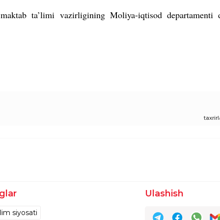
ktab ta’limi vazirligining Moliya-iqtisod departamenti d
taxri
glar
Ulashish
lim siyosati