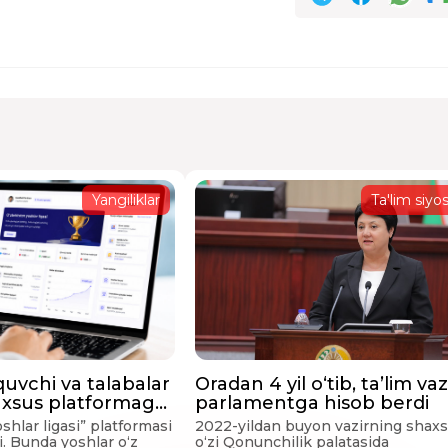
Yangiliklar
Ta'lim siyos
quvchi va talabalar
Oradan 4 yil o‘tib, ta’lim vazi
maxsus platformaga
parlamentga hisob berdi
di
shlar ligasi” platformasi
2022-yildan buyon vazirning shax
i. Bunda yoshlar o‘z
o‘zi Qonunchilik palatasida