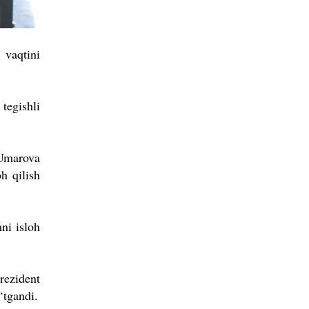
 vaqtini
tegishli
 Umarova
h qilish
ni isloh
rezident
‘tgandi.