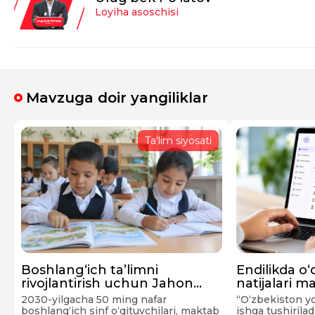
Loyiha asoschisi
Mavzuga doir yangiliklar
Ta'lim siyosati
Boshlang‘ich ta’limni
Endilikda o‘
rivojlantirish uchun Jahon
natijalari 
banki 100 mln dollar ajratadi
kiritib borila
2030-yilgacha 50 ming nafar
“O‘zbekiston yo
boshlang‘ich sinf o‘qituvchilari, maktab
ishga tushirilad