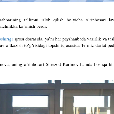
rahbarining ta’limni isloh qilish bo‘yicha o‘rinbosari la
tchilikka ko‘rinish berdi.
shirig'i
ijrosi doirasida, ya’ni har payshanbada vazirlik va tas
uv o‘tkazish to‘g‘risidagi topshiriq asosida Termiz davlat pe
mova, uning o‘rinbosari Sherzod Karimov hamda boshqa bi