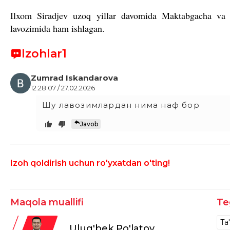
Ilxom Siradjev uzoq yillar davomida Maktabgacha va ma
lavozimida ham ishlagan.
Izohlar
1
Zumrad Iskandarova
12:28:07 / 27.02.2026
Шу лавозимлардан нима наф бор
Javob
Izoh qoldirish uchun ro'yxatdan o'ting!
Maqola muallifi
Te
Ta'
Ulug'bek Po'latov