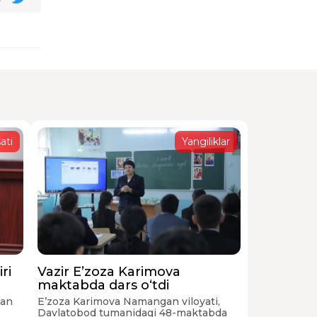
ati
Yangiliklar
ri
Vazir E’zoza Karimova
maktabda dars o‘tdi
san
E’zoza Karimova Namangan viloyati,
Davlatobod tumanidagi 48-maktabda