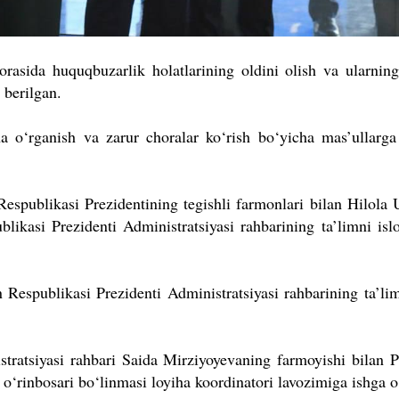
 orasida huquqbuzarlik holatlarining oldini olish va ularning
 berilgan.
ha o‘rganish va zarur choralar ko‘rish bo‘yicha mas’ullarga 
 Respublikasi Prezidentining tegishli farmonlari bilan Hilola
ikasi Prezidenti Administratsiyasi rahbarining ta’limni islo
Respublikasi Prezidenti Administratsiyasi rahbarining ta’lim
tratsiyasi rahbari Saida Mirziyoyevaning farmoyishi bilan P
a o‘rinbosari bo‘linmasi loyiha koordinatori lavozimiga ishga o