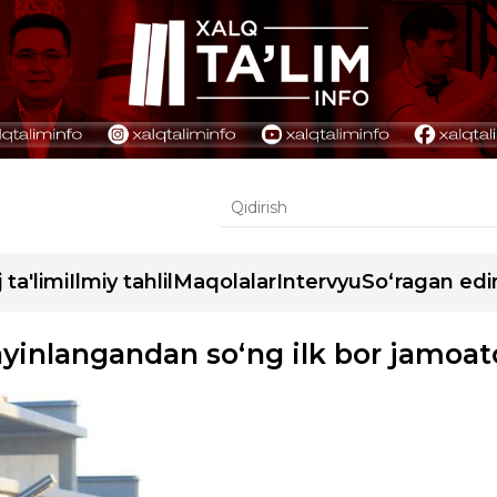
j ta'limi
Ilmiy tahlil
Maqolalar
Intervyu
So‘ragan edi
yinlangandan so‘ng ilk bor jamoatc