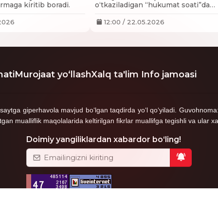
ormaga kiritib boradi.
o‘tkaziladigan “hukumat soati”da
ishtirok etmay kelayotgandi.
.2026
12:00 / 22.05.2026
ati
Murojaat yo‘llash
Xalq ta'lim Info jamoasi
shga saytga giperhavola mavjud bo‘lgan taqdirda yo‘l qo‘yiladi. Guvoh
mualliflik maqolalarida keltirilgan fikrlar muallifga tegishli va ular xa
Doimiy yangiliklardan xabardor bo‘ling!
2023-2024
Progress Solution
- Biz bilan eng yuqori darajad