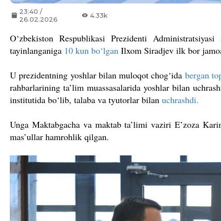
23:40 /
4.33k
26.02.2026
O‘zbekiston Respublikasi Prezidenti Administratsiyasi 
tayinlanganiga
10 kun bo‘lgan
Ilxom Siradjev ilk bor jamoa
U prezidentning yoshlar bilan muloqot chog‘ida
bergan top
rahbarlarining ta’lim muassasalarida yoshlar bilan uchrash
institutida bo‘lib, talaba va tyutorlar bilan
uchrashdi.
Unga Maktabgacha va maktab ta’limi vaziri E’zoza Kari
mas’ullar hamrohlik qilgan.