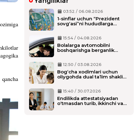
Yangiliklar
03:52 / 06.08.2026
1-sinflar uchun “Prezident
vozimiga
sovg‘asi”ni hududlarga
tarqatish boshlandi,
maktablarga qachon
15:54 / 04.08.2026
yetkaziladi?
Bolalarga avtomobilni
hkilotlar
boshqarishga berganlik
dagogika
uchun alohida javobgarlik
belgilanmoqda
12:50 / 03.08.2026
Bog‘cha xodimlari uchun
oliygohda dual ta’lim shaklida
r qancha
o‘qish tartibi belgilanmoqda
15:40 / 30.07.2026
Endilikda attestatsiyadan
o‘tmasdan turib, ikkinchi va
birinchi malaka toifasini olishi
mumkin bo‘ladi