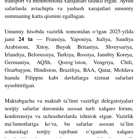
transport va mehmonxona xarajatlari tashkil etgan. Ayrim
safarlarda aviachipta va yashash xarajatlari umumiy
summaning katta qismini egallagan.
Umumiy hisobda vazirlik tomonidan o‘tgan 2025-yilda
24 ta
jami
— Fransiya, Yaponiya, Italiya, Saudiya
Arabistoni, Xitoy, Buyuk Britaniya, Shveysariya,
Irlandiya, Belorussiya, Turkiya, Rossiya, Janubiy Koreya,
Germaniya, AQSh, Qozog‘iston, Vengriya, Chili,
Ozarbayjon, Hindiston, Braziliya, BAA, Qatar, Moldava
hamda Filippin kabi davlatlarga xizmat safarlari
uyushtirilgan.
Maktabgacha va maktab ta’limi vazirligi delegatsiyalari
xorijiy safarlar davomida asosan turli xalqaro forum,
konferensiya va uchrashuvlarda ishtirok etgan. Vazirlik
ma’lumotlariga ko‘ra, bu safarlar asosan ta’lim
sohasidagi xorijiy tajribani o‘rganish, xalqaro