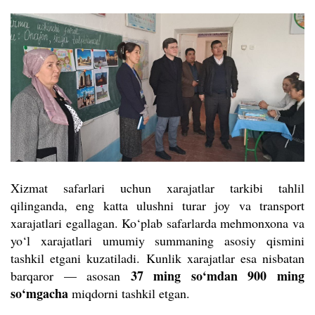
Xizmat safarlari uchun xarajatlar tarkibi tahlil
qilinganda, eng katta ulushni turar joy va transport
xarajatlari egallagan. Ko‘plab safarlarda mehmonxona va
yo‘l xarajatlari umumiy summaning asosiy qismini
tashkil etgani kuzatiladi. Kunlik xarajatlar esa nisbatan
37 ming so‘mdan 900 ming
barqaror — asosan
so‘mgacha
miqdorni tashkil etgan.