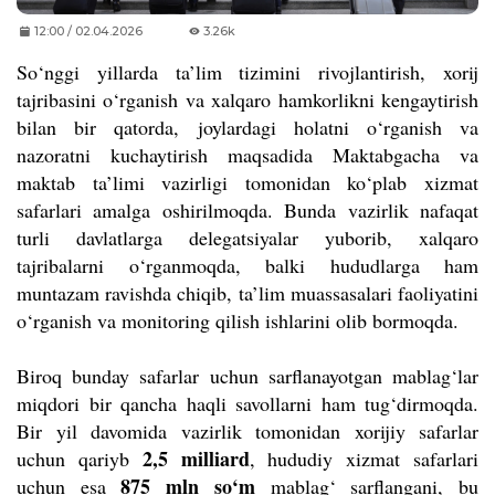
12:00 / 02.04.2026
3.26k
So‘nggi yillarda ta’lim tizimini rivojlantirish, xorij
tajribasini o‘rganish va xalqaro hamkorlikni kengaytirish
bilan bir qatorda, joylardagi holatni o‘rganish va
nazoratni kuchaytirish maqsadida Maktabgacha va
maktab ta’limi vazirligi tomonidan ko‘plab xizmat
safarlari amalga oshirilmoqda. Bunda vazirlik nafaqat
turli davlatlarga delegatsiyalar yuborib, xalqaro
tajribalarni o‘rganmoqda, balki hududlarga ham
muntazam ravishda chiqib, ta’lim muassasalari faoliyatini
o‘rganish va monitoring qilish ishlarini olib bormoqda.
Biroq bunday safarlar uchun sarflanayotgan mablag‘lar
miqdori bir qancha haqli savollarni ham tug‘dirmoqda.
Bir yil davomida vazirlik tomonidan xorijiy safarlar
2,5 milliard
uchun qariyb
, hududiy xizmat safarlari
875 mln so‘m
uchun esa
mablag‘ sarflangani, bu