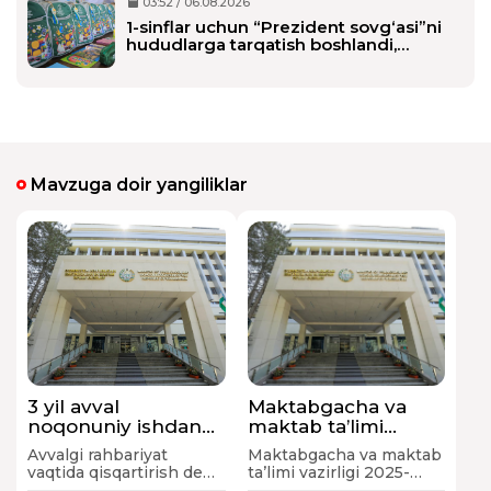
03:52 / 06.08.2026
1-sinflar uchun “Prezident sovg‘asi”ni
hududlarga tarqatish boshlandi,
maktablarga qachon yetkaziladi?
Mavzuga doir yangiliklar
3 yil avval
Maktabgacha va
noqonuniy ishdan
maktab ta’limi
bo‘shatilgan
vazirligi tomonidan
Avvalgi rahbariyat
Maktabgacha va maktab
Maktabgacha va
2025-yilda qanday
vaqtida qisqartirish deb
ta’limi vazirligi 2025-
maktab ta’limi
ishlar amalga
nohaq ishdan
yilda amalga oshirilgan