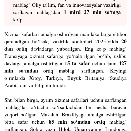
mablag‘ Oliy ta’lim, fan va innovatsiyalar vazirligi
1 mlrd 27 mln so‘mga
sarflagan mablag‘dan
ko‘p.
Xizmat safarlari amalga oshirilgan mamlakatlarga e’tibor
20
qaratadigan bo‘lsak, vazirlik xodimlari 2025-yilda
dan ortiq
davlatlarga yuborilgan. Eng ko‘p mablag‘
Fransiyaga xizmat safariga yo‘naltirilgan bo‘lib, ushbu
15 ta safar
427
davlatga amalga oshirilgan
uchun jami
mln so‘mdan
ortiq mablag‘ sarflangan. Keyingi
o‘rinlarda Xitoy, Turkiya, Buyuk Britaniya, Saudiya
Arabistoni va Filippin turadi.
Shu bilan birga, ayrim xizmat safarlari uchun sarflangan
mablag‘lar o‘rtacha ko‘rsatkichdan bir necha baravar
yuqori bo‘lgan. Masalan, Braziliyaga amalga oshirilgan
85 mln so‘mdan ortiq
bitta safar uchun
mablag‘
sarflangan. Sobiq vazir Hilola Umarovaning Londonga