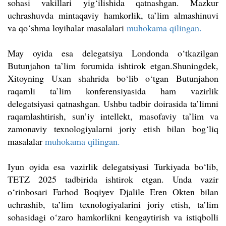
sohasi vakillari yig‘ilishida qatnashgan. Mazkur
uchrashuvda mintaqaviy hamkorlik, ta’lim almashinuvi
va qo‘shma loyihalar masalalari
muhokama qilingan.
May oyida esa delegatsiya Londonda o‘tkazilgan
Butunjahon ta’lim forumida ishtirok etgan.Shuningdek,
Xitoyning Uxan shahrida bo‘lib o‘tgan Butunjahon
raqamli ta’lim konferensiyasida ham vazirlik
delegatsiyasi qatnashgan. Ushbu tadbir doirasida ta’limni
raqamlashtirish, sun’iy intellekt, masofaviy ta’lim va
zamonaviy texnologiyalarni joriy etish bilan bog‘liq
masalalar
muhokama qilingan.
Iyun oyida esa vazirlik delegatsiyasi Turkiyada bo‘lib,
TETZ 2025 tadbirida ishtirok etgan. Unda vazir
o‘rinbosari Farhod Boqiyev Djalile Eren Okten bilan
uchrashib, ta’lim texnologiyalarini joriy etish, ta’lim
sohasidagi o‘zaro hamkorlikni kengaytirish va istiqbolli