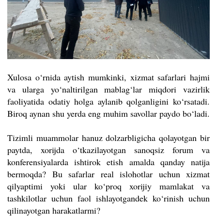
Xulosa o‘rnida aytish mumkinki, xizmat safarlari hajmi
va ularga yo‘naltirilgan mablag‘lar miqdori vazirlik
faoliyatida odatiy holga aylanib qolganligini ko‘rsatadi.
Biroq aynan shu yerda eng muhim savollar paydo bo‘ladi.
Tizimli muammolar hanuz dolzarbligicha qolayotgan bir
paytda, xorijda o‘tkazilayotgan sanoqsiz forum va
konferensiyalarda ishtirok etish amalda qanday natija
bermoqda? Bu safarlar real islohotlar uchun xizmat
qilyaptimi yoki ular ko‘proq xorijiy mamlakat va
tashkilotlar uchun faol ishlayotgandek ko‘rinish uchun
qilinayotgan harakatlarmi?