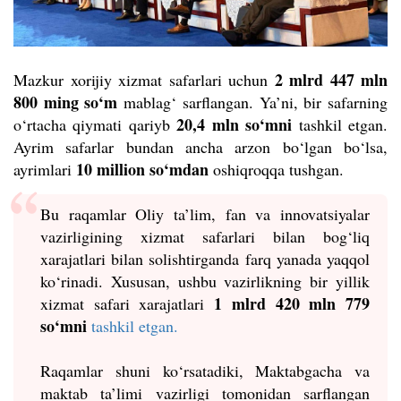
2 mlrd 447 mln
Mazkur xorijiy xizmat safarlari uchun
800 ming so‘m
mablag‘ sarflangan. Ya’ni, bir safarning
20,4 mln so‘mni
o‘rtacha qiymati qariyb
tashkil etgan.
Ayrim safarlar bundan ancha arzon bo‘lgan bo‘lsa,
10 million so‘mdan
ayrimlari
oshiqroqqa tushgan.
Bu raqamlar Oliy ta’lim, fan va innovatsiyalar
vazirligining xizmat safarlari bilan bog‘liq
xarajatlari bilan solishtirganda farq yanada yaqqol
ko‘rinadi. Xususan, ushbu vazirlikning bir yillik
1 mlrd 420 mln 779
xizmat safari xarajatlari
so‘mni
tashkil etgan.
Raqamlar shuni ko‘rsatadiki, Maktabgacha va
maktab ta’limi vazirligi tomonidan sarflangan