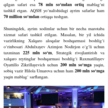
78 mln so‘mdan ortiq
qilgan safari esa
mablag‘ni
tashkil etgan. AQSH yo‘nalishidagi ayrim safarlar ham
70 million so‘mdan
ortiqqa tushgan.
Shuningdek, ayrim xodimlar uchun bir necha marotaba
xizmat safari tashkil etilgan. Masalan, bir yil ichida
vazirlikning Xalqaro aloqalar boshqarmasi boshlig‘i
o‘rinbosari Abdulxayev Azimjon Nodirjon o‘g‘li uchun
225 mln so‘m
taxminan
, Strategik rivojlantirish va
xalqaro reytinglar boshqarmasi boshlig‘i Raxmatillayev
200 mln so‘mga
Oyattillo Zikrillayevich uchun
yaqin,
200 mln so‘mga
sobiq vazir Hilola Umarova uchun ham
yaqin mablag‘ sarflangan.