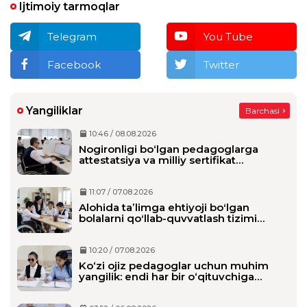
Ijtimoiy tarmoqlar
Telegram
You Tube
Facebook
Twitter
Yangiliklar
Barchasi
10:46 / 08.08.2026
Nogironligi bo‘lgan pedagoglarga
attestatsiya va milliy sertifikat
imtihonlarida qo‘shimcha vaqt beriladi
11:07 / 07.08.2026
Alohida taʼlimga ehtiyoji boʻlgan
bolalarni qoʻllab-quvvatlash tizimi
tubdan oʻzgaradi
10:20 / 07.08.2026
Ko‘zi ojiz pedagoglar uchun muhim
yangilik: endi har bir o‘qituvchiga
alohida shaxsiy assistent biriktiriladi