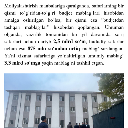
Moliyalashtirish manbalariga qaralganda, safarlarning bir
qismi to‘g‘ridan-to‘g‘ri budjet mablag‘lari hisobidan
amalga oshirilgan bo‘lsa, bir qismi esa “budjetdan
tashqari mablag‘lar” hisobidan qoplangan. Umuman
olganda, vazirlik tomonidan bir yil davomida xorij
2,5 mlrd so‘m
safarlari uchun qariyb
, hududiy safarlar
875 mln so‘mdan ortiq
uchun esa
mablag‘ sarflangan.
Ya’ni xizmat safarlariga yo‘naltirilgan umumiy mablag‘
3,3 mlrd so‘mga
yaqin mablag‘ni tashkil etgan.