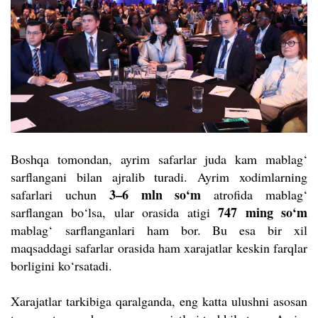
Boshqa tomondan, ayrim safarlar juda kam mablag‘
sarflangani bilan ajralib turadi. Ayrim xodimlarning
3–6 mln so‘m
safarlari uchun
atrofida mablag‘
747 ming so
‘
m
sarflangan bo
‘
lsa, ular orasida atigi
mablag
‘
sarflanganlari ham bor. Bu esa bir xil
maqsaddagi safarlar orasida ham xarajatlar keskin farqlar
borligini ko‘rsatadi.
Xarajatlar tarkibiga qaralganda, eng katta ulushni asosan