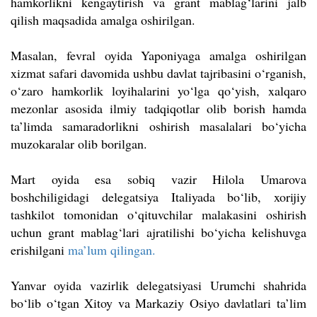
hamkorlikni kengaytirish va grant mablag‘larini jalb
qilish maqsadida amalga oshirilgan.
Masalan, fevral oyida Yaponiyaga amalga oshirilgan
xizmat safari davomida ushbu davlat tajribasini o‘rganish,
o‘zaro hamkorlik loyihalarini yo‘lga qo‘yish, xalqaro
mezonlar asosida ilmiy tadqiqotlar olib borish hamda
ta’limda samaradorlikni oshirish masalalari bo‘yicha
muzokaralar olib borilgan.
Mart oyida esa sobiq vazir Hilola Umarova
boshchiligidagi delegatsiya Italiyada bo‘lib, xorijiy
tashkilot tomonidan o‘qituvchilar malakasini oshirish
uchun grant mablag‘lari ajratilishi bo‘yicha kelishuvga
erishilgani
ma’lum qilingan.
Yanvar oyida vazirlik delegatsiyasi Urumchi shahrida
bo‘lib o‘tgan Xitoy va Markaziy Osiyo davlatlari ta’lim