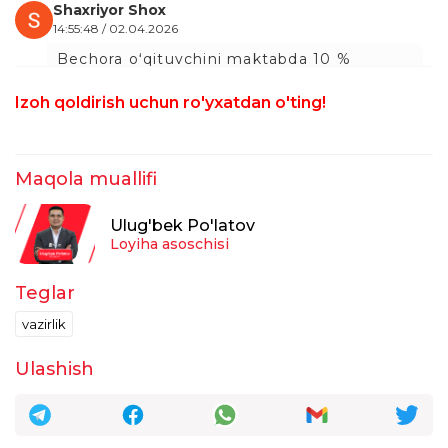
Shaxriyor Shox
14:55:48 / 02.04.2026
Bechora oʻqituvchini maktabda 10 %
ustama nohaq toʻlangan deb qayta toʻlatdi
vazirlik lekin ketgan milliard dollar bilan
Izoh qoldirish uchun ro'yxatdan o'ting!
hech kimni ishi yoʻq
3
taxrirlangan
Javob
Maqola muallifi
Ulug'bek Po'latov
Loyiha asoschisi
Teglar
vazirlik
Ulashish