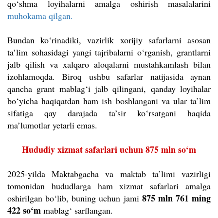
qo‘shma loyihalarni amalga oshirish masalalarini
muhokama qilgan.
Bundan ko‘rinadiki, vazirlik xorijiy safarlarni asosan
ta’lim sohasidagi yangi tajribalarni o‘rganish, grantlarni
jalb qilish va xalqaro aloqalarni mustahkamlash bilan
izohlamoqda. Biroq ushbu safarlar natijasida aynan
qancha grant mablag‘i jalb qilingani, qanday loyihalar
bo‘yicha haqiqatdan ham ish boshlangani va ular ta’lim
sifatiga qay darajada ta’sir ko‘rsatgani haqida
ma’lumotlar yetarli emas.
Hududiy xizmat safarlari uchun 875 mln so‘m
2025-yilda Maktabgacha va maktab ta’limi vazirligi
tomonidan hududlarga ham xizmat safarlari amalga
875 mln 761 ming
oshirilgan bo‘lib, buning uchun jami
422 so‘m
mablag‘ sarflangan.