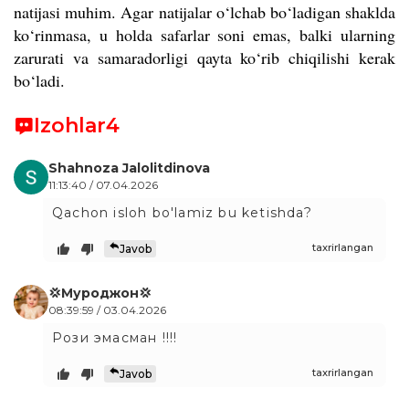
natijasi muhim. Agar natijalar o‘lchab bo‘ladigan shaklda
ko‘rinmasa, u holda safarlar soni emas, balki ularning
zarurati va samaradorligi qayta ko‘rib chiqilishi kerak
bo‘ladi.
Izohlar
4
Shahnoza Jalolitdinova
11:13:40 / 07.04.2026
Qachon isloh bo'lamiz bu ketishda?
taxrirlangan
Javob
💢Муроджон💢
08:39:59 / 03.04.2026
Рози эмасман !!!!
taxrirlangan
Javob