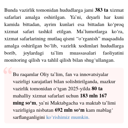
383 ta
Bunda vazirlik tomonidan hududlarga jami
xizmat
safarlari amalga oshirilgan. Ya’ni, deyarli har kuni
kamida bittadan, ayrim kunlari esa bittadan ko‘proq
xizmat safari tashkil etilgan. Ma’lumotlarga ko‘ra,
xizmat safarlarining mutlaq qismi “o‘rganish” maqsadida
amalga oshirilgan bo‘lib, vazirlik xodimlari hududlarga
borib, joylardagi ta’lim muassasalari faoliyatini
monitoring qilish va tahlil qilish bilan shug‘ullangan.
Bu raqamlar Oliy ta’lim, fan va innovatsiyalar
vazirligi xarajatlari bilan solishtirilganda, mazkur
80 ta
vazirlik tomonidan o‘tgan 2025-yilda
183 mln 167
mahalliy xizmat safarlari uchun
ming so‘m
, ya’ni Maktabgacha va maktab ta’limi
692 mln so‘m
vazirligiga nisbatan
kam mablag‘
sarflanganligini
ko‘rishimiz mumkin.