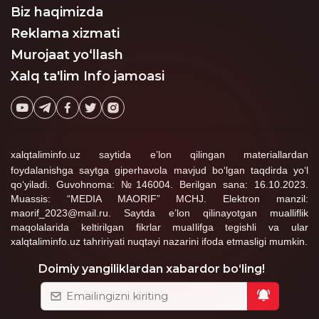
Biz haqimizda
Reklama xizmati
Murojaat yo‘llash
Xalq ta'lim Info jamoasi
xalqtaliminfo.uz saytida e’lon qilingan materiallardan
foydalanishga saytga giperhavola mavjud bo‘lgan taqdirda yo‘l
qo‘yiladi. Guvohnoma: №146004. Berilgan sana: 16.10.2023.
Muassis: “MEDIA MAORIF” MCHJ. Elektron manzil:
maorif_2023@mail.ru. Saytda e’lon qilinayotgan mualliflik
maqolalarida keltirilgan fikrlar muallifga tegishli va ular
xalqtaliminfo.uz tahririyati nuqtayi nazarini ifoda etmasligi mumkin.
Doimiy yangiliklardan xabardor bo‘ling!