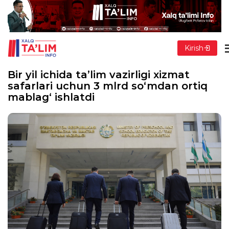
Kirish
Bir yil ichida ta’lim vazirligi xizmat
safarlari uchun 3 mlrd so‘mdan ortiq
mablag‘ ishlatdi