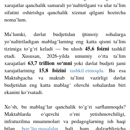
xarajatlar qanchalik samarali yo‘naltirilgani va ular ta’lim
sifatini oshirishga qanchalik xizmat qilgani hozircha
noma’lum.
Ma’lumki, davlat budjetidan ijtimoiy sohalarga
yo‘naltiriladigan mablag‘larning eng katta qismi ta’lim
45,6 foizni
tizimiga to‘g‘ri keladi — bu ulush
tashkil
etadi.
Xususan, 2026-yilda umumiy o‘rta ta’lim
63,7 trillion so‘mni
xarajatlari
yoki davlat budjeti jami
15,8 foizini
xarajatlarining
tashkil etmoqda.
Bu esa
Maktabgacha va maktab ta’limi vazirligi davlat
budjetidan eng katta mablag‘ oluvchi sohalardan biri
ekanini ko‘rsatadi.
Xo‘sh, bu mablag‘lar qanchalik to‘g‘ri sarflanmoqda?
Maktablarda o‘quvchi o‘rni yetishmovchiligi,
infratuzilma muammolari va pedagoglarning ish haqi
bilan
bog‘liq masalalar
hali ham dolzarbligicha