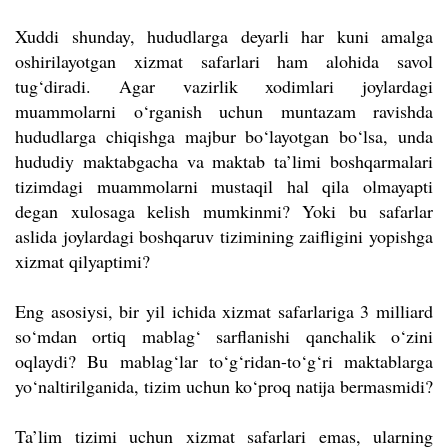
Xuddi shunday, hududlarga deyarli har kuni amalga
oshirilayotgan xizmat safarlari ham alohida savol
tug‘diradi. Agar vazirlik xodimlari joylardagi
muammolarni o‘rganish uchun muntazam ravishda
hududlarga chiqishga majbur bo‘layotgan bo‘lsa, unda
hududiy maktabgacha va maktab ta’limi boshqarmalari
tizimdagi muammolarni mustaqil hal qila olmayapti
degan xulosaga kelish mumkinmi? Yoki bu safarlar
aslida joylardagi boshqaruv tizimining zaifligini yopishga
xizmat qilyaptimi?
Eng asosiysi, bir yil ichida xizmat safarlariga 3 milliard
so‘mdan ortiq mablag‘ sarflanishi qanchalik o‘zini
oqlaydi? Bu mablag‘lar to‘g‘ridan-to‘g‘ri maktablarga
yo‘naltirilganida, tizim uchun ko‘proq natija bermasmidi?
Ta’lim tizimi uchun xizmat safarlari emas, ularning