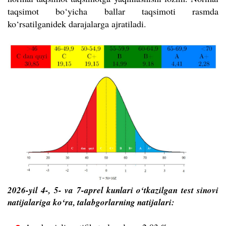
taqsimot bo‘yicha ballar taqsimoti rasmda
ko‘rsatilganidek darajalarga ajratiladi.
2026-yil 4-, 5- va 7-aprel kunlari o‘tkazilgan test sinovi
natijalariga ko‘ra, talabgorlarning natijalari: