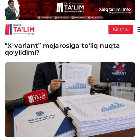
Kirish
“X-variant” mojarosiga to‘liq nuqta
qo‘yildimi?