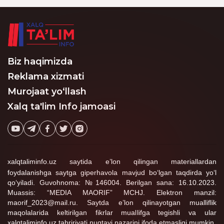
qolmadi uni qayta ko‘rib xam chiqishmaydi
qilgan bog‘cha direktori
300 AQSH dollari olgan
qo‘lga olindi.
vaqtida qo‘lga olindi.
to‘gri tekshirilgan deb rad etib yuborishadi
3
taxrirlangan
Javob
Biz haqimizda
Reklama xizmati
Murojaat yo‘llash
Xalq ta'lim Info jamoasi
xalqtaliminfo.uz saytida e’lon qilingan materiallardan
foydalanishga saytga giperhavola mavjud bo‘lgan taqdirda yo‘l
qo‘yiladi. Guvohnoma: №146004. Berilgan sana: 16.10.2023.
Muassis: “MEDIA MAORIF” MCHJ. Elektron manzil:
maorif_2023@mail.ru. Saytda e’lon qilinayotgan mualliflik
maqolalarida keltirilgan fikrlar muallifga tegishli va ular
xalqtaliminfo.uz tahririyati nuqtayi nazarini ifoda etmasligi mumkin.