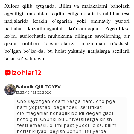
Xulosa qilib aytganda, Bilim va malakalarni baholash
agentligi tomonidan taqdim etilgan statistik tahlillar test
natijalarida keskin o‘zgarish yoki ommaviy yuqori
natijalar kuzatilmaganini ko‘rsatmoqda. Agentlikka
ko‘ra, audiochatda muhokama qilingan savollarning bir
qismi imtihon topshiriqlariga mazmunan o‘xshash
bo‘lgan bo‘lsa-da, bu holat yakuniy natijalarga sezilarli
ta’sir ko‘rsatmagan.
Izohlar
12
Bahodir QULTOYEV
13:23:43 / 21.05.2026
Cho’kayotgan odam xasga ham, cho’pga
ham yopishadi degandek, sertifikat
ololmaganlar nohaqlik bo’ldi degan gapi
noto’g’ri. Chunki bu universitetga kirish
testi emaski, bilimi past yuqori olsa, bilimi
borlar kuyadi deyish uchun. Bu yerda