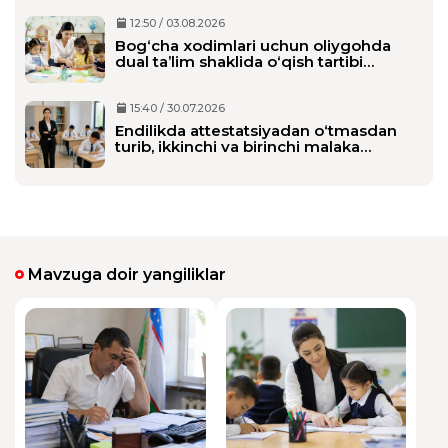
12:50 / 03.08.2026
Bog‘cha xodimlari uchun oliygohda
Historian 1337
dual ta’lim shaklida o‘qish tartibi
20:30:33 / 20.05.2026
belgilanmoqda
Manimcha sertifikati past chiqganla
15:40 / 30.07.2026
tarqagan bulsa ham boshqalarni
Endilikda attestatsiyadan o‘tmasdan
ayblamasligi kk deb uyliman. Chunki
turib, ikkinchi va birinchi malaka
tarqasa tarqamasa uzingizni nechta
toifasini olishi mumkin bo‘ladi
ishlaganizga qarab sertifikat beriladi. Bu
narsa uzimizni bilimimizga bogliq men ham
uylagandim tarqalib ketgan bulsa sertifikat
ololmiman pastga tushib ketaman shekili
deb. Lekin bu hammanikini umumiysiga
Mavzuga doir yangiliklar
qarab emas uzimiz olgan baxoga qarab
berilar ekan.
1
taxrirlangan
Javob
KENTE Xarado
11:23:34 / 21.05.2026
Historian 1337 :
Nima demak bilmay turib olganlar aybsizmi