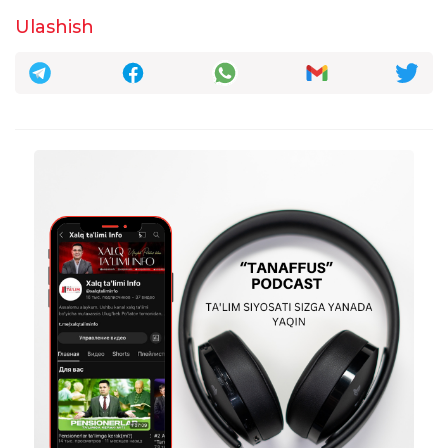
hamma buni bilishga haqli shu Oʻzbekiston
Ulashish
bir kuni shunday qilmishlari uchun bir kun
javob beradi huddi bizning oʻtgan tariximiz
kabi bizni ochkoʻzligimiz tufayli oʻsha
ruslarga qaram boʻldik umid qilamanki
bunday kelajakda boʻlnaydi
1
taxrirlangan
Javob
Dilafroʻz Fayziyeva
20:59:35 / 20.05.2026
Yakuniy natijaga ta'sir ko'rsatmagan
deyapsizlar va kitob ochib qaramagan
o‘quvchilar C+ , shuncha tayyorlanganlar
esa C ham ola olishmayapti, A darajaliklar
B+ ga tushib ketishdi, C+liklar A darajaga
chiqib ketishdi. Qanday tushunish mumkin,
nima omadi bor olyapti deylikmi? Unda
nima keragi bor test o‘tqazib.
1
taxrirlangan
Javob
Dilafroʻz Fayziyeva