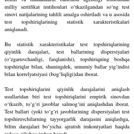
milliy sertifikat imtihonlari o‘tkazilgandan so‘ng test
sinovi natijalarining tahlili amalga oshiriladi va u asosida
test topshiriqlarining statistik xarakteristikalari
aniqlanadi.
Bu statistik xarakteristikalar test topshiriqlarining
qiyinlik darajalari, test ballarining dispersiyalari
(o‘zgaruvchanligi, farqlanishi), topshiriqning boshqa
topshiriqlar bilan, shuningdek, umumiy ballar yig‘indisi
bilan korrelyatsiyasi (bog‘liqligi)dan iborat.
Test topshiriqlarini qiyinlik darajalarini aniqlash
usullaridan biri test topshiriqlarini empirik sinovdan
o‘tkazib, to‘g‘ri javoblar salmog‘ini aniqlashdan iborat.
Test ballari (yoki to‘g‘ri javoblar)ning dispersiyalari test
topshiruvchilarning tayyorgarlik darajasini aniqlashga,
bilim darajalari bo‘yicha ajratish imkoniyatlari haqida
xulosa qilishga imkon beradi.