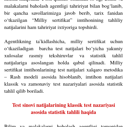
malakalarni baholash agentligi tahririyat bilan bog‘lanib,
bir qancha savollarimizga javob berib, tarix fanidan
o‘tkazilgan “Milliy sertifikat” imtihonining tahliliy
natijalarini ham tahririyat ixtiyoriga topshirdi.
Agentlikning ta’kidlashicha, milliy sertifikat uchun
o‘tkaziladigan barcha test natijalari bo‘yicha yakuniy
xulosalar rasmiy tekshiruvlar va statistik tahlil
natijalariga asoslangan holda qabul qilinadi. Milliy
sertifikat imtihonlarining test natijalari xalqaro metodika
– Rash modeli asosida hisoblanib, imtihon natijalari
klassik va zamonaviy test nazariyalari asosida statistik
tahlil qilib boriladi.
Test sinovi natijalarining klassik test nazariyasi
asosida statistik tahlili haqida
Bilim va malakalarni baholash agentligi tomonidan