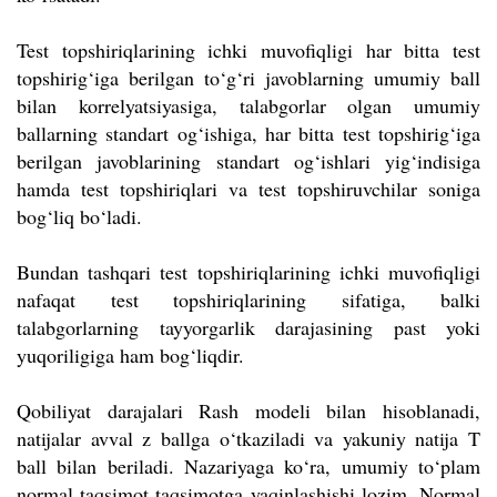
Test topshiriqlarining ichki muvofiqligi har bitta test
topshirig‘iga berilgan to‘g‘ri javoblarning umumiy ball
bilan korrelyatsiyasiga, talabgorlar olgan umumiy
ballarning standart og‘ishiga, har bitta test topshirig‘iga
berilgan javoblarining standart og‘ishlari yig‘indisiga
hamda test topshiriqlari va test topshiruvchilar soniga
bog‘liq bo‘ladi.
Bundan tashqari test topshiriqlarining ichki muvofiqligi
nafaqat test topshiriqlarining sifatiga, balki
talabgorlarning tayyorgarlik darajasining past yoki
yuqoriligiga ham bog‘liqdir.
Qobiliyat darajalari Rash modeli bilan hisoblanadi,
natijalar avval z ballga o‘tkaziladi va yakuniy natija T
ball bilan beriladi. Nazariyaga ko‘ra, umumiy to‘plam
normal taqsimot taqsimotga yaqinlashishi lozim. Normal