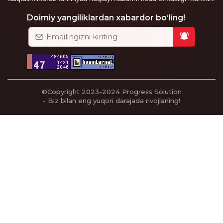
Doimiy yangiliklardan xabardor bo‘ling!
©Copyright 2023-2024
Progress Solution
- Biz bilan eng yuqori darajada rivojlaning!