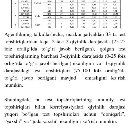
Agentlikning ta’kidlashicha, mazkur jadvaldan 33 ta test
topshiriqlaridan faqat 2 tasi 2-qiyinlik darajasida (25-75
foiz oralig‘ida to‘g‘ri javob berilgan), qolgan test
topshiriqlarining barchasi 3-qiyinlik darajasida (0-25 foiz
orlig‘ida to‘g‘ri javob berilgan) ekanligini va 1-qiyinlik
darajasidagi test topshiriqlari (75-100 foiz oralig‘ida
to‘g‘ri javob berilgan) mavjud emasligini ko‘rish
mumkin.
Shuningdek, bu test topshiriqlarining umumiy test
topshiriqlari bilan korrelyatsiyalari qiyinlik darajasi
yuqori bo‘lgan test topshiriqlari uchun “qoniqarli”,
“yaxshi” va “juda yaxshi” ekanligini ko‘rish mumkin.