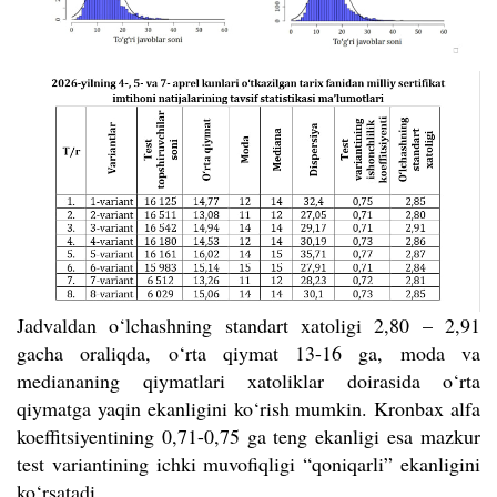
Jadvaldan o‘lchashning standart xatoligi 2,80 – 2,91
gacha oraliqda, o‘rta qiymat 13-16 ga, moda va
mediananing qiymatlari xatoliklar doirasida o‘rta
qiymatga yaqin ekanligini ko‘rish mumkin. Kronbax alfa
koeffitsiyentining 0,71-0,75 ga teng ekanligi esa mazkur
test variantining ichki muvofiqligi “qoniqarli” ekanligini
ko‘rsatadi.