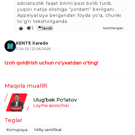
adolatsizlik faqat bilimi past bolib turib,
yuqori natija olishiga “yordam” berilgani.
Appelyatsiya bergandan foyda yo’q, chunki
to’g’ri tekshirilganda.
1
taxrirlangan
Javob
KENTE Xarado
11:24:23 / 21.05.2026
Umid qilamanki bu mavzu shunday
Izoh qoldirish uchun ro'yxatdan o'ting!
toʻliqligicha qolmay sizlarda yana koʻproq
maʼlumotlar kutib qolaman
1
taxrirlangan
Javob
Maqola muallifi
KENTE Xarado
11:22:09 / 21.05.2026
Ulug'bek Po'latov
Loyiha asoschisi
Qoyil nima endi bu vaziyatdan chiqish
uchun oʻzlaricha ilmiy javob keltirdida nima
ular oʻylashganku buni qolganlar tushunadi
Teglar
lekin buni qolganlar tushunmaydi bizga
Korrupsiya
Milliy sertifikat
aniq va tushunarli maʼlumotlar chunki