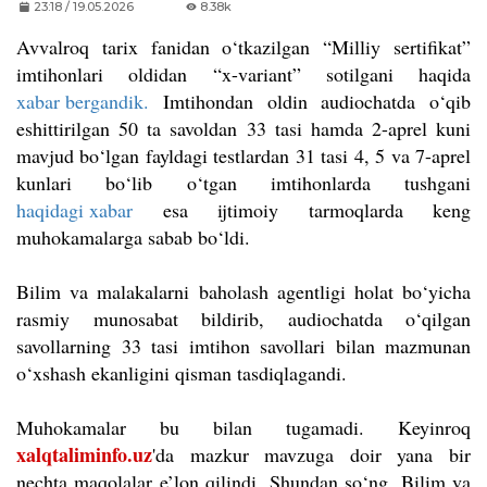
23:18 / 19.05.2026
8.38k
Avvalroq tarix fanidan o‘tkazilgan “Milliy sertifikat”
imtihonlari oldidan “x-variant” sotilgani haqida
xabar bergandik.
Imtihondan oldin audiochatda o‘qib
eshittirilgan 50 ta savoldan 33 tasi hamda 2-aprel kuni
mavjud bo‘lgan fayldagi testlardan 31 tasi 4, 5 va 7-aprel
kunlari bo‘lib o‘tgan imtihonlarda tushgani
haqidagi xabar
esa ijtimoiy tarmoqlarda keng
muhokamalarga sabab bo‘ldi.
Bilim va malakalarni baholash agentligi holat bo‘yicha
rasmiy munosabat bildirib, audiochatda o‘qilgan
savollarning 33 tasi imtihon savollari bilan mazmunan
o‘xshash ekanligini qisman tasdiqlagandi.
Muhokamalar bu bilan tugamadi. Keyinroq
xalqtaliminfo.uz
'da mazkur mavzuga doir yana bir
nechta maqolalar e’lon qilindi. Shundan so‘ng, Bilim va