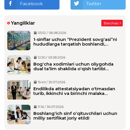
Facebook
Twitter
Yangiliklar
Barchasi
03:52 / 06.08.2026
1-sinflar uchun “Prezident sovg‘asi”ni
hududlarga tarqatish boshlandi,
maktablarga qachon yetkaziladi?
12:50 / 03.08.2026
Bog‘cha xodimlari uchun oliygohda
dual ta’lim shaklida o‘qish tartibi
belgilanmoqda
15:40 / 30.07.2026
Endilikda attestatsiyadan o‘tmasdan
turib, ikkinchi va birinchi malaka
toifasini olishi mumkin bo‘ladi
11:16 / 30.07.2026
Boshlang‘ich sinf o‘qituvchilari uchun
milliy sertifikat joriy etildi