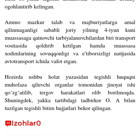
ogohlantirib kelingan.
Ammo mazkur talab va majburiyatlarga amal
qilinmaganligi sababli joriy yilning 4-iyun kuni
muassasaga qatnovchi tarbiyalanuvchilardan biri transport
vositasida qoldirib ketilgan hamda muassasa
xodimlarining sovuqqonligi va e’tiborsizligi natijasida
avtotransport ichida vafot etgan.
Hozirda ushbu holat yuzasidan tegishli huquqni
muhofaza qiluvchi organlar tomonidan jinoyat ishi
qo‘zg‘atilib, tergov harakatlari olib borilmoqda.
Shuningdek, yakka tartibdagi tadbirkor O. A bilan
tuzilgan tegishli bitim hujjatlari bekor qilingan.
Izohlar
0