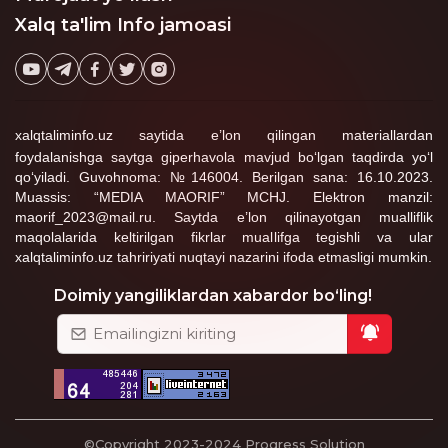
Xalq ta'lim Info jamoasi
xalqtaliminfo.uz saytida e’lon qilingan materiallardan
foydalanishga saytga giperhavola mavjud bo‘lgan taqdirda yo‘l
qo‘yiladi. Guvohnoma: №146004. Berilgan sana: 16.10.2023.
Muassis: “MEDIA MAORIF” MCHJ. Elektron manzil:
maorif_2023@mail.ru. Saytda e’lon qilinayotgan mualliflik
maqolalarida keltirilgan fikrlar muallifga tegishli va ular
xalqtaliminfo.uz tahririyati nuqtayi nazarini ifoda etmasligi mumkin.
Doimiy yangiliklardan xabardor bo‘ling!
©Copyright 2023-2024
Progress Solution