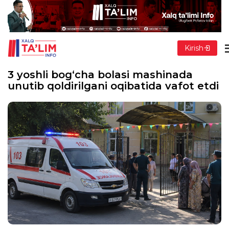
Kirish
3 yoshli bog‘cha bolasi mashinada
unutib qoldirilgani oqibatida vafot etdi