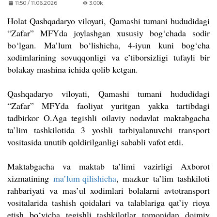
11:50 / 11.06.2026
3.00k
Holat Qashqadaryo viloyati, Qamashi tumani hududidagi
“Zafar” MFYda joylashgan xususiy bog‘chada sodir
bo‘lgan. Ma’lum bo‘lishicha, 4-iyun kuni bog‘cha
xodimlarining sovuqqonligi va e’tiborsizligi tufayli bir
bolakay mashina ichida qolib ketgan.
Qashqadaryo viloyati, Qamashi tumani hududidagi
“Zafar” MFYda faoliyat yuritgan yakka tartibdagi
tadbirkor O.Aga tegishli oilaviy nodavlat maktabgacha
ta’lim tashkilotida 3 yoshli tarbiyalanuvchi transport
vositasida unutib qoldirilganligi sababli vafot etdi.
Maktabgacha va maktab ta’limi vazirligi Axborot
xizmatining
ma’lum qilishicha
, mazkur ta’lim tashkiloti
rahbariyati va mas’ul xodimlari bolalarni avtotransport
vositalarida tashish qoidalari va talablariga qat’iy rioya
etish bo‘yicha tegishli tashkilotlar tomonidan doimiy