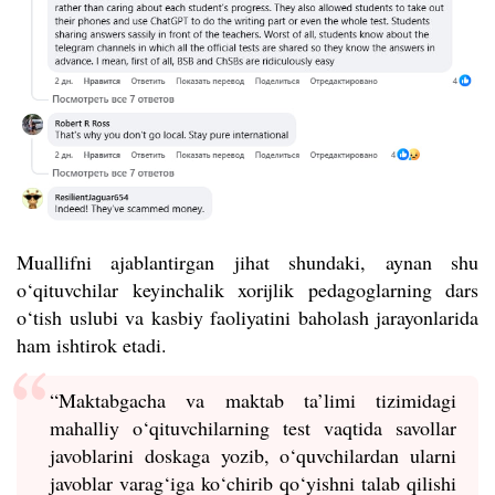
Muallifni ajablantirgan jihat shundaki, aynan shu
o‘qituvchilar keyinchalik xorijlik pedagoglarning dars
o‘tish uslubi va kasbiy faoliyatini baholash jarayonlarida
ham ishtirok etadi.
“Maktabgacha va maktab ta’limi tizimidagi
mahalliy o‘qituvchilarning test vaqtida savollar
javoblarini doskaga yozib, o‘quvchilardan ularni
javoblar varag‘iga ko‘chirib qo‘yishni talab qilishi