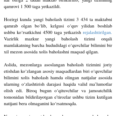
qamrovi 1 500 taga yetkazildi.
Hozirgi kunda yangi baholash tizimi 3 434 ta maktabni
qamrab olgan bo‘lib, kelgusi o‘quv yilidan boshlab
ushbu ko‘rsatkichni 4500 taga yetkazish
rejalashtirilgan.
Vazirlik mazkur yangi baholash tizimi orqali
mamlakatning barcha hududidagi o‘quvchilar bilimini bir
xil mezon asosida xolis baholashni maqsad qilgan.
Aslida, mezonlarga asoslangan baholash tizimini joriy
etishdan ko‘zlangan asosiy maqsadlardan biri o‘quvchilar
bilimini xolis baholash hamda olingan natijalar asosida
ularning o‘zlashtirish darajasi haqida valid ma’lumotlar
olish edi. Biroq bugun o‘qituvchilar va jamoatchilik
tomonidan bildirilayotgan e’tirozlar ushbu tizim kutilgan
natijani bera olmaganini ko‘rsatmoqda.