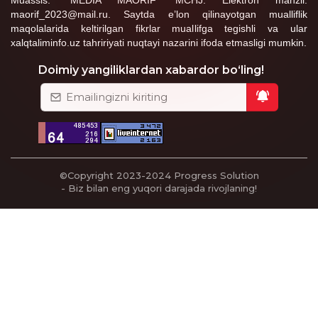
Muassis: “MEDIA MAORIF” MCHJ. Elektron manzil:
maorif_2023@mail.ru. Saytda e’lon qilinayotgan mualliflik
Adolat Samadova
maqolalarida keltirilgan fikrlar muallifga tegishli va ular
23:02:23 / 19.06.2026
xalqtaliminfo.uz tahririyati nuqtayi nazarini ifoda etmasligi mumkin.
Укувчилар репититорга боришади,
мактабга эса текширувчи келса
Doimiy yangiliklardan xabardor bo‘ling!
келишади, улар билимни мактабдан
олишмияпди, нахотки юкоридаги
мутасаддилар буни билишмайди, ойлик
кутариш , впщ
Javob
Adolat Samadova
©Copyright 2023-2024
Progress Solution
- Biz bilan eng yuqori darajada rivojlaning!
23:00:46 / 19.06.2026
Ман вазирликдан илтимос килардим,
аттестация, вазир устамасини кераги йук,
илтимос ойлигимизни хам оширманг,
ватан учун, ёш авлод учун уз билимини
берадиган жонкуяр ,фидойи
педагогларни купайтиринг. Укувчилар
билимни мактабдан эмас репититордан
олишияпди, укитувчилар аттестация