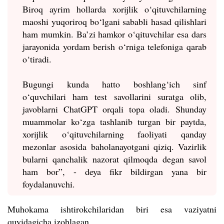
Biroq ayrim hollarda xorijlik o‘qituvchilarning
maoshi yuqoriroq bo‘lgani sababli hasad qilishlari
ham mumkin. Ba’zi hamkor o‘qituvchilar esa dars
jarayonida yordam berish o‘rniga telefoniga qarab
o‘tiradi.
Bugungi kunda hatto boshlang‘ich sinf
o‘quvchilari ham test savollarini suratga olib,
javoblarni ChatGPT orqali topa oladi. Shunday
muammolar ko‘zga tashlanib turgan bir paytda,
xorijlik o‘qituvchilarning faoliyati qanday
mezonlar asosida baholanayotgani qiziq. Vazirlik
bularni qanchalik nazorat qilmoqda degan savol
ham bor”, - deya fikr bildirgan yana bir
foydalanuvchi.
Muhokama ishtirokchilaridan biri esa vaziyatni
quyidagicha izohlagan.