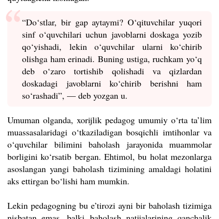
“Do‘stlar, bir gap aytaymi? O‘qituvchilar yuqori
sinf o‘quvchilari uchun javoblarni doskaga yozib
qo‘yishadi, lekin o‘quvchilar ularni ko‘chirib
olishga ham erinadi. Buning ustiga, ruchkam yo‘q
deb o‘zaro tortishib qolishadi va qizlardan
doskadagi javoblarni ko‘chirib berishni ham
so‘rashadi”, — deb yozgan u.
Umuman olganda, xorijlik pedagog umumiy o‘rta ta’lim
muassasalaridagi o‘tkaziladigan bosqichli imtihonlar va
o‘quvchilar bilimini baholash jarayonida muammolar
borligini ko
‘
rsatib bergan. Ehtimol, bu holat
mezonlarga
asoslangan yangi baholash tizimining amaldagi holatini
aks ettirgan bo‘lishi ham mumkin.
Lekin pedagogning bu e’tirozi ayni bir baholash tizimiga
nisbatan emas, balki baholash natijalarining qanchalik