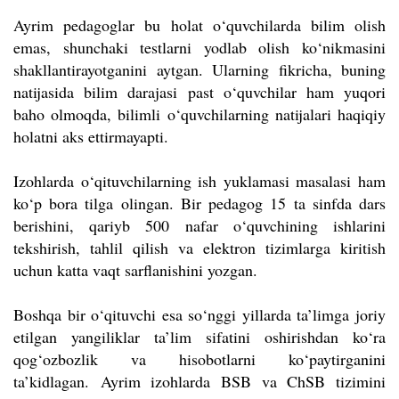
Ayrim pedagoglar bu holat o‘quvchilarda bilim olish
emas, shunchaki testlarni yodlab olish ko‘nikmasini
shakllantirayotganini aytgan. Ularning fikricha, buning
natijasida bilim darajasi past o‘quvchilar ham yuqori
baho olmoqda, bilimli o‘quvchilarning natijalari haqiqiy
holatni aks ettirmayapti.
Izohlarda o‘qituvchilarning ish yuklamasi masalasi ham
ko‘p bora tilga olingan. Bir pedagog 15 ta sinfda dars
berishini, qariyb 500 nafar o‘quvchining ishlarini
tekshirish, tahlil qilish va elektron tizimlarga kiritish
uchun katta vaqt sarflanishini yozgan.
Boshqa bir o‘qituvchi esa so‘nggi yillarda ta’limga joriy
etilgan yangiliklar ta’lim sifatini oshirishdan ko‘ra
qog‘ozbozlik va hisobotlarni ko‘paytirganini
ta’kidlagan.
Ayrim izohlarda BSB va ChSB tizimini