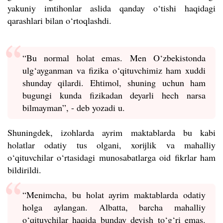
yakuniy imtihonlar aslida qanday o
‘
tishi haqidagi
qarashlari bilan o‘rtoqlashdi.
“Bu normal holat emas. Men O‘zbekistonda
ulg‘ayganman va fizika o‘qituvchimiz ham xuddi
shunday qilardi. Ehtimol, shuning uchun ham
bugungi kunda fizikadan deyarli hech narsa
bilmayman”, - deb yozadi u.
Shuningdek, izohlarda ayrim maktablarda bu kabi
holatlar odatiy tus olgani, xorijlik va mahalliy
o‘qituvchilar o‘rtasidagi munosabatlarga oid fikrlar ham
bildirildi.
“Menimcha, bu holat ayrim maktablarda odatiy
holga aylangan. Albatta, barcha mahalliy
o‘qituvchilar haqida bunday deyish to‘g‘ri emas.