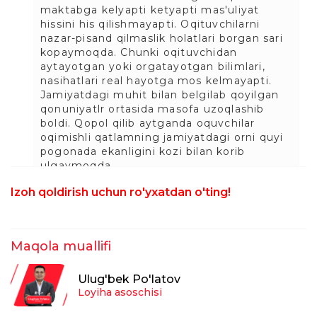
maktabga kelyapti ketyapti mas'uliyat
hissini his qilishmayapti. Oqituvchilarni
nazar-pisand qilmaslik holatlari borgan sari
kopaymoqda. Chunki oqituvchidan
aytayotgan yoki orgatayotgan bilimlari,
nasihatlari real hayotga mos kelmayapti.
Jamiyatdagi muhit bilan belgilab qoyilgan
qonuniyatlr ortasida masofa uzoqlashib
boldi. Qopol qilib aytganda oquvchilar
oqimishli qatlamning jamiyatdagi orni quyi
pogonada ekanligini kozi bilan korib
ulgaymoqda
Javob
Izoh qoldirish uchun ro'yxatdan o'ting!
Gulmira Axmadaliyeva
22:36:58 / 22.06.2026
Maqola muallifi
O'ta olmaysiz, Faqat o'qituvchi ertaga
nimadir topshirish kerak, sertifikat olish
Ulug'bek Po'latov
kerak, o'qituvchixamma narsaga
Loyiha asoschisi
ulgurmayapdi, kerak odam b2 olsin
kerakmasi o'zini diplomi bor shuni olganku