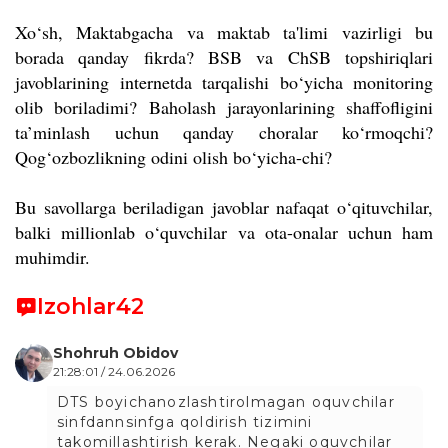
Xo‘sh, Maktabgacha va maktab ta'limi vazirligi bu
borada qanday fikrda? BSB va ChSB topshiriqlari
javoblarining internetda tarqalishi bo‘yicha monitoring
olib boriladimi? Baholash jarayonlarining shaffofligini
ta’minlash uchun qanday choralar ko‘rmoqchi?
Qog‘ozbozlikning odini olish bo‘yicha-chi?
Bu savollarga beriladigan javoblar nafaqat o‘qituvchilar,
balki millionlab o‘quvchilar va ota-onalar uchun ham
muhimdir.
Izohlar
42
Shohruh Obidov
21:28:01 / 24.06.2026
DTS boyichanozlashtirolmagan oquvchilar
sinfdannsinfga qoldirish tizimini
takomillashtirish kerak. Negaki oquvchilar