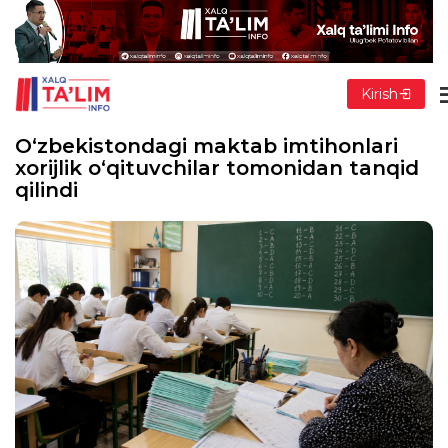
Kirish
O‘zbekistondagi maktab imtihonlari
xorijlik o‘qituvchilar tomonidan tanqid
qilindi