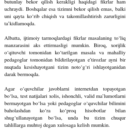
butunlay bekor qilish kerakligi haqidagi fikrlar ham
uchraydi. Boshqalar esa tizimni bekor qilish emas, balki
uni qayta ko‘rib chiqish va takomillashtirish zarurligini
ta’kidlamoqda.
Albatta, ijtimoiy tarmoqlardagi fikrlar masalaning to‘liq
manzarasini aks ettirmasligi mumkin. Biroq, xorijlik
o‘qituvchi tomonidan ko‘tarilgan masala va mahalliy
pedagoglar tomonidan bildirilayotgan e’tirozlar ayni bir
nuqtada kesishayotgani tizim noto‘g‘ri ishlayotganidan
darak bermoqda.
Agar o‘quvchilar javoblarni internetdan topayotgan
bo‘lsa, test natijalari xolis, ishonchli, valid ma’lumotlarni
bermayotgan bo‘lsa yoki pedagoglar o‘quvchilar bilimini
baholashdan ko‘ra ko‘proq hisobotlar bilan
shug‘ullanayotgan bo‘lsa, unda bu tizim chuqur
tahlillarga muhtoj degan xulosaga kelish mumkin.