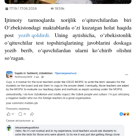
17:19 / 17.06.2026
18.59k
Ijtimoiy tarmoqlarda xorijlik o‘qituvchilardan biri
O‘zbekistondagi maktablarda o‘zi kuzatgan holat haqida
post
yozib qoldirdi.
Uning aytishicha, o‘zbekistonlik
o‘qituvchilar test topshiriqlarining javoblarini doskaga
yozib berib, o‘quvchilardan ularni ko‘chirib olishni
so‘ragan.