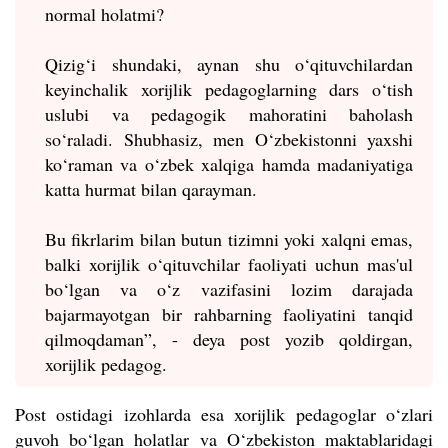
normal holatmi?
Qizig‘i shundaki, aynan shu o‘qituvchilardan
keyinchalik xorijlik pedagoglarning dars o‘tish
uslubi va pedagogik mahoratini baholash
so‘raladi. Shubhasiz, men O‘zbekistonni yaxshi
ko‘raman va o‘zbek xalqiga hamda madaniyatiga
katta hurmat bilan qarayman.
Bu fikrlarim bilan butun tizimni yoki xalqni emas,
balki xorijlik o‘qituvchilar faoliyati uchun mas'ul
bo‘lgan va o‘z vazifasini lozim darajada
bajarmayotgan bir rahbarning faoliyatini tanqid
qilmoqdaman”, - deya post yozib qoldirgan,
xorijlik pedagog.
Post ostidagi izohlarda esa xorijlik pedagoglar o‘zlari
guvoh bo‘lgan holatlar va O‘zbekiston maktablaridagi