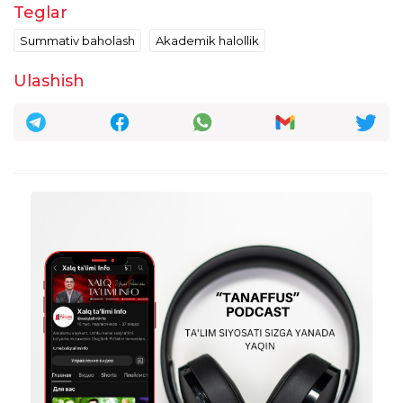
bilimi borligi uchun, qanaqadir bosim bor,
Teglar
buni yo'q qilish kerak.
Summativ baholash
Akademik halollik
Javob
Ulashish
Gulmira Axmadaliyeva
22:33:01 / 22.06.2026
Assalomu Alaykum barchaga, men
pensionerman, ammo yuqoridagi fikrlar
to'g'ri, bularga qo'shimcha qilmoqchiman
o'qituvch kasbi bu ulug'kasb u doim
izlanishda, lekin oldingi o'qitishda o'zi
xoxlab dars taxlilga kirilardi, pedagagik
yiig'ilishlarda bemalllol o'zi nimanidir yaratib
ko'rsatardi, ammo bugungi kunda faqat
dars paytda xam qanaqadir topshiriqlar
birinchi o'rinda, o'quvchilarni darslarga
qiziqishi xam past, mazza qilib dars
o'tolmaydi.
taxrirlangan
Javob
Sadullayev Nazirbek