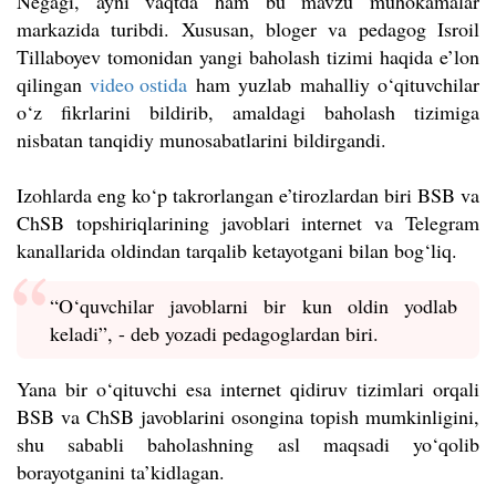
Negagi, ayni vaqtda ham bu mavzu muhokamalar
markazida turibdi. Xususan, bloger va pedagog Isroil
Tillaboyev tomonidan yangi baholash tizimi haqida e’lon
qilingan
video ostida
ham yuzlab mahalliy o‘qituvchilar
o‘z fikrlarini bildirib, amaldagi baholash tizimiga
nisbatan tanqidiy munosabatlarini bildirgandi.
Izohlarda eng ko‘p takrorlangan e’tirozlardan biri BSB va
ChSB topshiriqlarining javoblari internet va Telegram
kanallarida oldindan tarqalib ketayotgani bilan bog‘liq.
“O‘quvchilar javoblarni bir kun oldin yodlab
keladi”, - deb yozadi pedagoglardan biri.
Yana bir o‘qituvchi esa internet qidiruv tizimlari orqali
BSB va ChSB javoblarini osongina topish mumkinligini,
shu sababli baholashning asl maqsadi yo‘qolib
borayotganini ta’kidlagan.