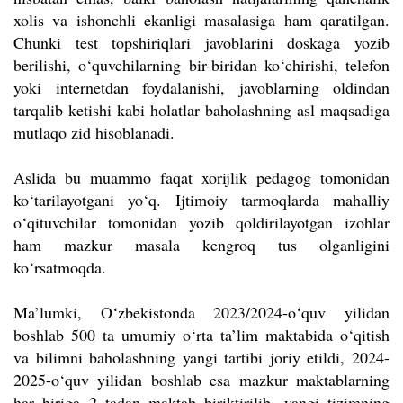
xolis va ishonchli ekanligi masalasiga ham qaratilgan.
Chunki test topshiriqlari javoblarini doskaga yozib
berilishi, o‘quvchilarning bir-biridan ko‘chirishi, telefon
yoki internetdan foydalanishi, javoblarning oldindan
tarqalib ketishi kabi holatlar baholashning asl maqsadiga
mutlaqo zid hisoblanadi.
Aslida bu muammo faqat xorijlik pedagog tomonidan
ko‘tarilayotgani yo‘q. Ijtimoiy tarmoqlarda mahalliy
o‘qituvchilar tomonidan yozib qoldirilayotgan izohlar
ham mazkur masala kengroq tus olganligini
ko‘rsatmoqda.
Ma’lumki, O‘zbekistonda 2023/2024-o‘quv yilidan
boshlab 500 ta umumiy o‘rta ta’lim maktabida o‘qitish
va bilimni baholashning yangi tartibi joriy etildi, 2024-
2025-o‘quv yilidan boshlab esa mazkur maktablarning
har biriga 2 tadan maktab biriktirilib, yangi tizimning