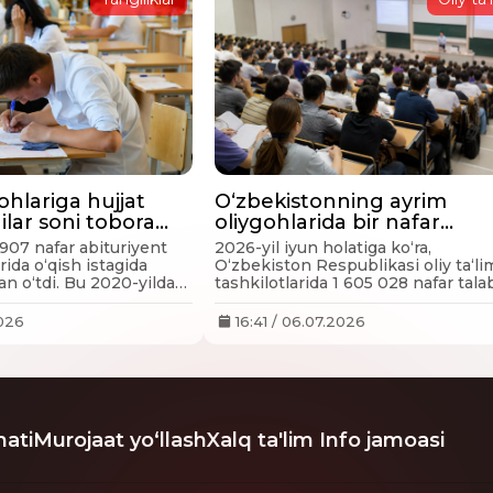
ohlariga hujjat
O‘zbekistonning ayrim
ilar soni tobora
oliygohlarida bir nafar
ryapti
professor-o‘qituvchiga 200
907 nafar abituriyent
2026-yil iyun holatiga ko‘ra,
nafardan ortiq talaba to‘g‘r
rida o‘qish istagida
O‘zbekiston Respublikasi oliy ta‘li
an o‘tdi. Bu 2020-yildagi
kelmoqda
tashkilotlarida 1 605 028 nafar tala
arli ikki barobar kam.
tahsil olmoqda hamda 61 088 nafar
professor-o‘qituvchi faoliyat
2026
16:41 / 06.07.2026
yuritmoqda. Respublika bo‘yicha bi
nafar professor-o‘qituvchiga o‘rtac
30,3 nafar talaba to‘g‘ri keladi.
ati
Murojaat yo‘llash
Xalq ta'lim Info jamoasi