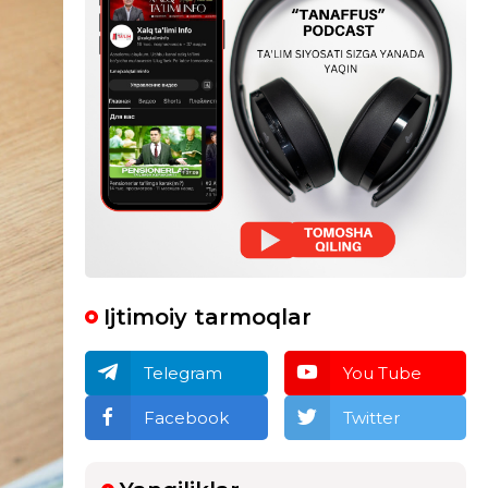
Ijtimoiy tarmoqlar
Telegram
You Tube
Facebook
Twitter