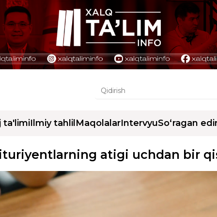
j ta'limi
Ilmiy tahlil
Maqolalar
Intervyu
So‘ragan edi
uriyentlarning atigi uchdan bir qis