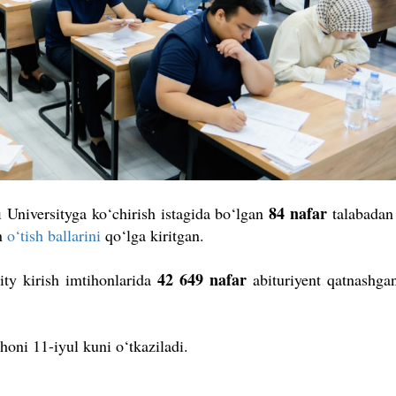
84 nafar
i Universityga ko‘chirish istagida bo‘lgan
talabadan
an
o‘tish ballarini
qo‘lga kiritgan.
42 649 nafar
sity kirish imtihonlarida
abituriyent qatnashgan
ihoni 11-iyul kuni o
‘
tkaziladi.