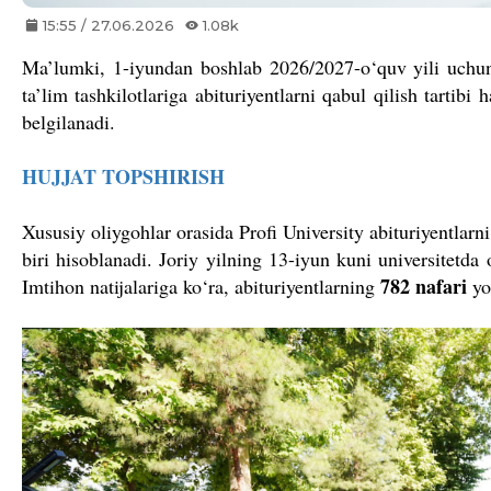
15:55 / 27.06.2026
1.08k
Ma’lumki, 1-iyundan boshlab 2026/2027-o‘quv yili uchun
ta’lim tashkilotlariga abituriyentlarni qabul qilish tartib
belgilanadi.
HUJJAT TOPSHIRISH
Xususiy oliygohlar orasida Profi University abituriyentlarni
biri hisoblanadi. Joriy yilning 13-iyun kuni universitetda
782 nafari
Imtihon natijalariga ko‘ra, abituriyentlarning
yo