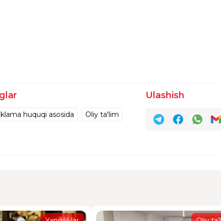
glar
Ulashish
klama huquqi asosida
Oliy ta'lim
Yangiliklar
Oliy ta’