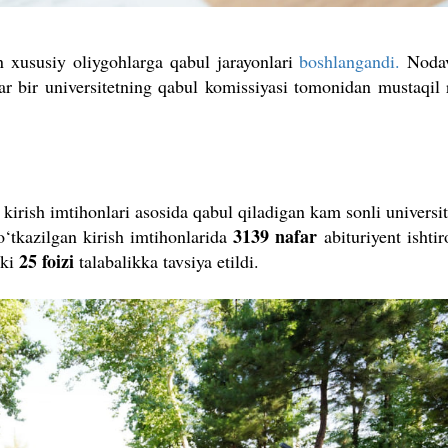
 xususiy oliygohlarga qabul jarayonlari
boshlangandi.
Nodav
i har bir universitetning qabul komissiyasi tomonidan mustaqil
 kirish imtihonlari asosida qabul qiladigan kam sonli universi
3139 nafar
 o‘tkazilgan kirish imtihonlarida
abituriyent ishtir
25 foizi
ki
talabalikka tavsiya etildi.