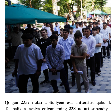
2357 nafar
Qolgan
abituriyent esa universitet qabul
238 nafari
Talabalikka tavsiya etilganlarning
stipendiya