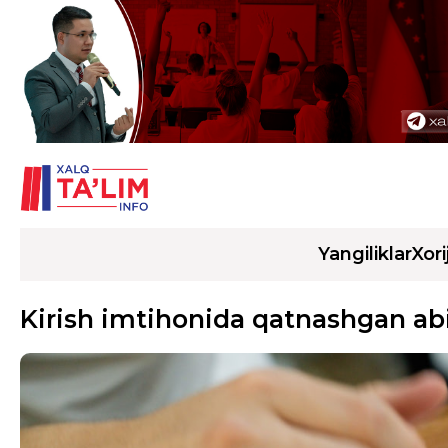
Yangiliklar
Xori
Kirish imtihonida qatnashgan abit