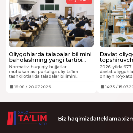
Oliygohlarda talabalar bilimini
Davlat oliyg
baholashning yangi tartibi
topshiruvch
joriy etilishi rejalashtirilmoqda
kamayib bo
Normativ-huquqiy hujjatlar
2026-yilda 677 
muhokamasi portaliga oliy ta’lim
davlat oliygohla
tashkilotlarida talabalar bilimini
onlayn ro‘yxatd
baholash va nazorat qilish tartibini
raqamlardan dey
takomillashtirishga qaratilgan Hukumat
18:08 / 28.07.2026
14:35 / 15.07.
qarori loyihasi joylashtirildi.
Biz haqimizda
Reklama xizm