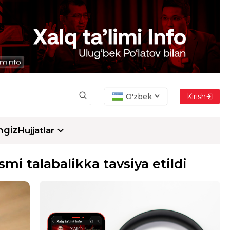
O'zbek
Kirish
ngiz
Hujjatlar
mi talabalikka tavsiya etildi