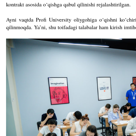
kontrakt asosida o‘qishga qabul qilinishi rejalashtirilgan.
Ayni vaqtda Profi University oliygohiga o‘qishni ko‘chi
qilinmoqda. Ya’ni, shu toifadagi talabalar ham kirish imti