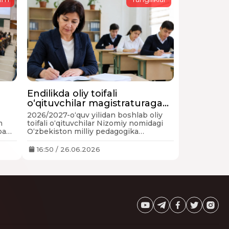
Endilikda oliy toifali
o‘qituvchilar magistraturaga
maqsadli qabul qilinadi
2026/2027-o‘quv yilidan boshlab oliy
i
m
toifali o‘qituvchilar Nizomiy nomidagi
ba
O‘zbekiston milliy pedagogika
universitetida maqsadli magistraturada
tahsil ola boshlaydi.
16:50 / 26.06.2026
r
ha