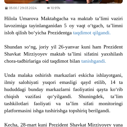
05:00 / 29.03.2024
10.97k
Hilola Umarova Maktabgacha va maktab ta’limi vaziri
lavozimiga tayinlanganidan 5 oy vaqt o‘tgach, ta’limni
isloh qilish bo‘yicha Prezidentga
taqdimot qilgandi.
Shundan so‘ng, joriy yil 26-yanvar kuni ham Prezident
Shavkat Mirziyoyev maktab ta’limi sifatini yaxshilash
chora-tadbirlariga oid taqdimot bilan
tanishgandi.
Unda malaka oshirish markazlari eskicha ishlayotgani,
ilmiy salohiyati yuqori emasligi qayd etilib, 14 ta
hududdagi bunday markazlarni faoliyatini qayta ko‘rib
chiqish vazifasi qo‘yilgandi. Shuningdek, ta’lim
tashkilotlari faoliyati va ta’lim sifati monitoringi
platformasini ishga tushirishga topshiriq berilgandi.
Kecha, 28-mart kuni Prezident Shavkat Mirziyoyev yana