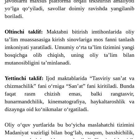
javoblarni maxsus platforma orqali tekshirish amaliyoti
yo‘lga qo‘yiladi, savollar doimiy ravishda yangilanib
boriladi.
Oltinchi taklif:
Maktabni bitirish imtihonlarida oliy
ta’lim muassasasiga kirish sinovlariga mos fanni tanlash
imkoniyati yaratiladi. Umumiy o‘rta ta’lim tizimini yangi
bosqichga olib chiqish, uning oliy ta’lim bilan
mutanosibligini ta’minlanadi.
Yettinchi taklif:
Ijod maktablarida “Tasviriy san’at va
chizmachilik” fani o‘rniga “San’at” fani kiritiladi. Bunda
faqat rasm chizish emas, balki rangtasvir,
hunarmandchilik, kinematografiya, haykaltaroshlik va
dizaynga oid ko‘nikmalar o‘rgatiladi.
Oliy o‘quv yurtlarida bu bo‘yicha maslahatchi tizimini
Madaniyat vazirligi bilan bog‘lab, maqom, baxshichilik,