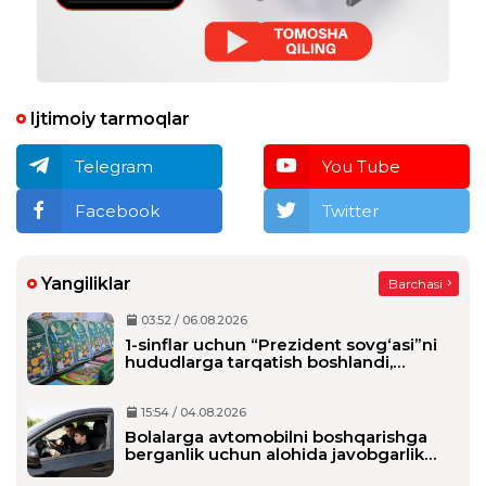
Ijtimoiy tarmoqlar
Telegram
You Tube
Facebook
Twitter
Yangiliklar
Barchasi
03:52 / 06.08.2026
1-sinflar uchun “Prezident sovg‘asi”ni
hududlarga tarqatish boshlandi,
maktablarga qachon yetkaziladi?
15:54 / 04.08.2026
Bolalarga avtomobilni boshqarishga
berganlik uchun alohida javobgarlik
belgilanmoqda