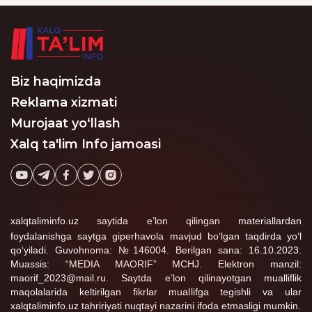
bo‘ladi.
Biz haqimizda
Reklama xizmati
Murojaat yo‘llash
Xalq ta'lim Info jamoasi
xalqtaliminfo.uz saytida e’lon qilingan materiallardan
foydalanishga saytga giperhavola mavjud bo‘lgan taqdirda yo‘l
qo‘yiladi. Guvohnoma: №146004. Berilgan sana: 16.10.2023.
Muassis: “MEDIA MAORIF” MCHJ. Elektron manzil:
maorif_2023@mail.ru. Saytda e’lon qilinayotgan mualliflik
maqolalarida keltirilgan fikrlar muallifga tegishli va ular
xalqtaliminfo.uz tahririyati nuqtayi nazarini ifoda etmasligi mumkin.