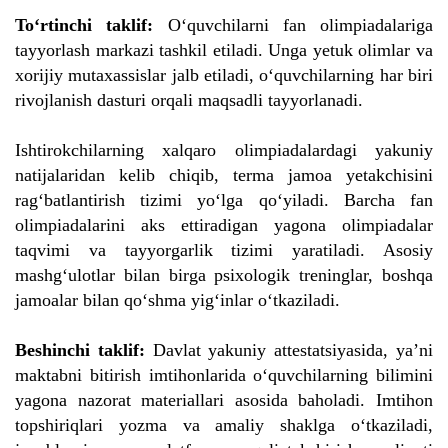
To‘rtinchi taklif:
O‘quvchilarni fan olimpiadalariga
tayyorlash markazi tashkil etiladi. Unga yetuk olimlar va
xorijiy mutaxassislar jalb etiladi, o‘quvchilarning har biri
rivojlanish dasturi orqali maqsadli tayyorlanadi.
Ishtirokchilarning xalqaro olimpiadalardagi yakuniy
natijalaridan kelib chiqib, terma jamoa yetakchisini
rag‘batlantirish tizimi yo‘lga qo‘yiladi. Barcha fan
olimpiadalarini aks ettiradigan yagona olimpiadalar
taqvimi va tayyorgarlik tizimi yaratiladi. Asosiy
mashg‘ulotlar bilan birga psixologik treninglar, boshqa
jamoalar bilan qo‘shma yig‘inlar o‘tkaziladi.
Beshinchi taklif:
Davlat yakuniy attestatsiyasida, ya’ni
maktabni bitirish imtihonlarida o‘quvchilarning bilimini
yagona nazorat materiallari asosida baholadi. Imtihon
topshiriqlari yozma va amaliy shaklga o‘tkaziladi,