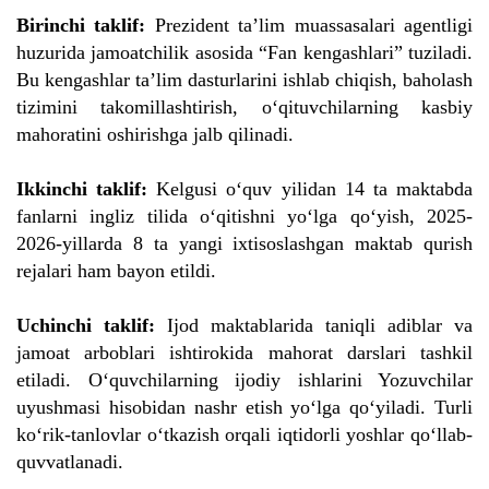
Birinchi taklif:
Prezident ta’lim muassasalari agentligi
huzurida jamoatchilik asosida “Fan kengashlari” tuziladi.
Bu kengashlar ta’lim dasturlarini ishlab chiqish, baholash
tizimini takomillashtirish, o‘qituvchilarning kasbiy
mahoratini oshirishga jalb qilinadi.
Ikkinchi taklif:
Kelgusi o‘quv yilidan 14 ta maktabda
fanlarni ingliz tilida o‘qitishni yo‘lga qo‘yish, 2025-
2026-yillarda 8 ta yangi ixtisoslashgan maktab qurish
rejalari ham bayon etildi.
Uchinchi taklif:
Ijod maktablarida taniqli adiblar va
jamoat arboblari ishtirokida mahorat darslari tashkil
etiladi. O‘quvchilarning ijodiy ishlarini Yozuvchilar
uyushmasi hisobidan nashr etish yo‘lga qo‘yiladi. Turli
ko‘rik-tanlovlar o‘tkazish orqali iqtidorli yoshlar qo‘llab-
quvvatlanadi.