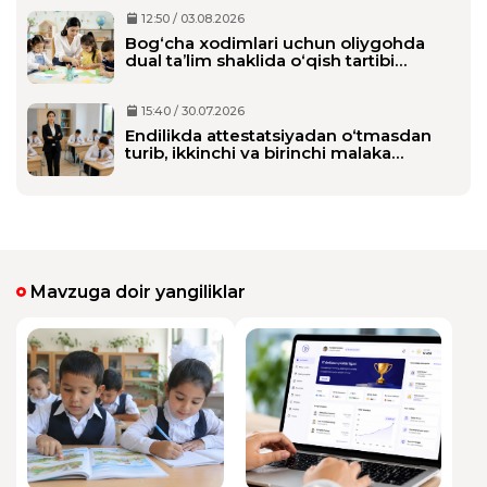
12:50 / 03.08.2026
Bog‘cha xodimlari uchun oliygohda
dual ta’lim shaklida o‘qish tartibi
belgilanmoqda
15:40 / 30.07.2026
Endilikda attestatsiyadan o‘tmasdan
turib, ikkinchi va birinchi malaka
toifasini olishi mumkin bo‘ladi
Mavzuga doir yangiliklar