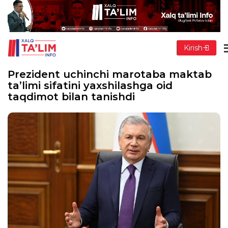
Kirish
Prezident uchinchi marotaba maktab
ta’limi sifatini yaxshilashga oid
taqdimot bilan tanishdi