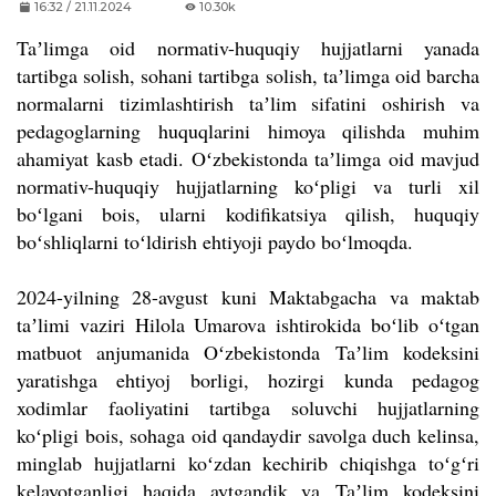
16:32 / 21.11.2024
10.30k
Taʼlimga oid normativ-huquqiy hujjatlarni yanada
tartibga solish, sohani tartibga solish, taʼlimga oid barcha
normalarni tizimlashtirish taʼlim sifatini oshirish va
pedagoglarning huquqlarini himoya qilishda muhim
ahamiyat kasb etadi. Oʻzbekistonda taʼlimga oid mavjud
normativ-huquqiy hujjatlarning koʻpligi va turli xil
boʻlgani bois, ularni kodifikatsiya qilish, huquqiy
boʻshliqlarni toʻldirish ehtiyoji paydo boʻlmoqda.
2024-yilning 28-avgust kuni Maktabgacha va maktab
ta
ʼ
limi vaziri Hilola Umarova ishtirokida bo
ʻ
lib o
ʻ
tgan
matbuot anjumanida O
ʻ
zbekistonda
Taʼlim kodeksini
yaratishga ehtiyoj borligi, hozirgi kunda pedagog
xodimlar faoliyatini tartibga soluvchi hujjatlarning
ko
ʻ
pligi bois, sohaga oid qandaydir savolga duch kelinsa,
minglab hujjatlarni ko
ʻ
zdan kechirib chiqishga to
ʻ
g
ʻ
ri
kelayotganligi haqida aytgandik va
Taʼlim kodeksini