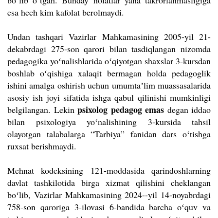
boʻlib oʻtgan. Bunday holatlar yana takrorlanmasligiga
esa hech kim kafolat berolmaydi.
Undan tashqari Vazirlar Mahkamasining 2005-yil 21-
dekabrdagi 275-son qarori bilan tasdiqlangan nizomda
pedagogika yoʻnalishlarida oʻqiyotgan shaxslar 3-kursdan
boshlab oʻqishiga xalaqit bermagan holda pedagoglik
ishini amalga oshirish uchun umumtaʼlim muassasalarida
asosiy ish joyi sifatida ishga qabul qilinishi mumkinligi
psixolog pedagog emas
belgilangan. Lekin
degan iddao
bilan psixologiya yoʻnalishining 3-kursida tahsil
olayotgan talabalarga “Tarbiya” fanidan dars oʻtishga
ruxsat berishmaydi.
Mehnat kodeksining 121-moddasida qarindoshlarning
davlat tashkilotida birga xizmat qilishini cheklangan
boʻlib, Vazirlar Mahkamasining 2024--yil 14-noyabrdagi
758-son qaroriga 3-ilovasi 6-bandida barcha oʻquv va