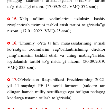
pedagog kadrlarini attestatsiyadan oʻtkazish tartibi
toʻgʻrisida”gi nizom. (17.09.2021. VMQ-572-son);
15.
“Xalq taʼlimi xodimlarini uzluksiz kasbiy
rivojlantirish tizimini tashkil etish tartibi toʻgʻrisida”gi
nizom. (17.01.2022. VMQ-25-son);
16.
“Umumiy oʻrta taʼlim muassasalarining oʻrnak
koʻrsatgan xodimlarini ragʻbatlantirishning direktor
jamgʻarmasini tashkil etish va uning mablagʻlaridan
foydalanish tartibi toʻgʻrisida”gi nizom. (30.09.2019.
VMQ-823-son);
17.
Oʻzbekiston Respublikasi Prezidentining 2022-
yil 11-maydagi PF–134-sonli farmoni. (xalqaro tan
olingan hamda milliy sertifikatga ega boʻlgan pedagog
kadrlarga ustama toʻlash toʻgʻrisida).