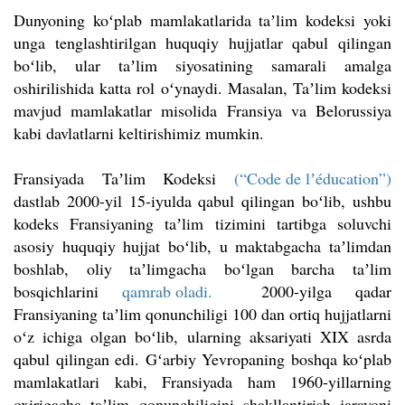
Dunyoning koʻplab mamlakatlarida taʼlim kodeksi yoki
unga tenglashtirilgan huquqiy hujjatlar qabul qilingan
boʻlib, ular taʼlim siyosatining samarali amalga
oshirilishida katta rol oʻynaydi. Masalan, Taʼlim kodeksi
mavjud mamlakatlar misolida Fransiya va Belorussiya
kabi davlatlarni keltirishimiz mumkin.
Fransiyada Taʼlim Kodeksi
(“Code de lʼéducation”)
dastlab 2000-yil 15-iyulda qabul qilingan boʻlib, ushbu
kodeks Fransiyaning taʼlim tizimini tartibga soluvchi
asosiy huquqiy hujjat boʻlib, u maktabgacha taʼlimdan
boshlab, oliy taʼlimgacha boʻlgan barcha taʼlim
bosqichlarini
qamrab oladi.
2000-yilga qadar
Fransiyaning taʼlim qonunchiligi 100 dan ortiq hujjatlarni
oʻz ichiga olgan boʻlib, ularning aksariyati XIX asrda
qabul qilingan edi. Gʻarbiy Yevropaning boshqa koʻplab
mamlakatlari kabi, Fransiyada ham 1960-yillarning
oxirigacha taʼlim qonunchiligini shakllantirish jarayoni