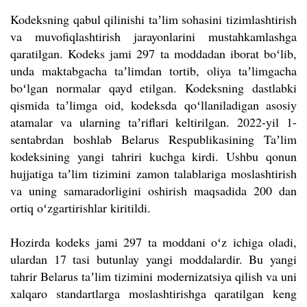
Kodeksning qabul qilinishi taʼlim sohasini tizimlashtirish
va muvofiqlashtirish jarayonlarini mustahkamlashga
qaratilgan. Kodeks jami 297 ta moddadan iborat boʻlib,
unda maktabgacha taʼlimdan tortib, oliya taʼlimgacha
boʻlgan normalar qayd etilgan. Kodeksning dastlabki
qismida taʼlimga oid, kodeksda qoʻllaniladigan asosiy
atamalar va ularning taʼriflari keltirilgan. 2022-yil 1-
sentabrdan boshlab Belarus Respublikasining Taʼlim
kodeksining yangi tahriri kuchga kirdi. Ushbu qonun
hujjatiga taʼlim tizimini zamon talablariga moslashtirish
va uning samaradorligini oshirish maqsadida 200 dan
ortiq oʻzgartirishlar kiritildi.
Hozirda kodeks jami 297 ta moddani oʻz ichiga oladi,
ulardan 17 tasi butunlay yangi moddalardir. Bu yangi
tahrir Belarus taʼlim tizimini modernizatsiya qilish va uni
xalqaro standartlarga moslashtirishga qaratilgan keng