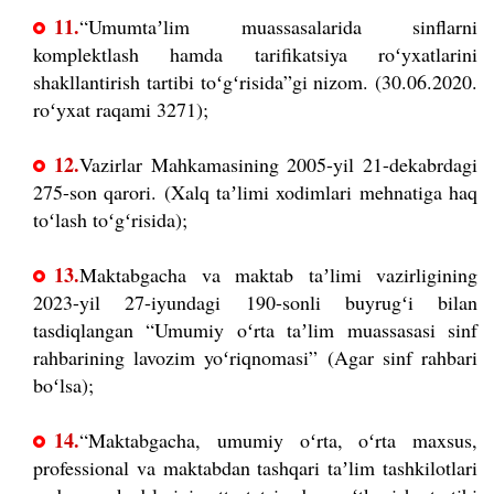
11.
“Umumtaʼlim muassasalarida sinflarni
komplektlash hamda tarifikatsiya roʻyxatlarini
shakllantirish tartibi toʻgʻrisida”gi nizom. (30.06.2020.
roʻyxat raqami 3271);
12.
Vazirlar Mahkamasining 2005-yil 21-dekabrdagi
275-son qarori. (Xalq taʼlimi xodimlari mehnatiga haq
toʻlash toʻgʻrisida);
13.
Maktabgacha va maktab taʼlimi vazirligining
2023-yil 27-iyundagi 190-sonli buyrugʻi bilan
tasdiqlangan “Umumiy oʻrta taʼlim muassasasi sinf
rahbarining lavozim yoʻriqnomasi” (Agar sinf rahbari
boʻlsa);
14.
“Maktabgacha, umumiy oʻrta, oʻrta maxsus,
professional va maktabdan tashqari taʼlim tashkilotlari