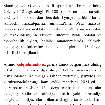
Shuningdek, Oʻzbekiston Respublikasi Prezidentining
2024-yil 12-avgustdagi PF-108-son Farmoniga muvofiq
2024-yil 1-oktyabrdan boshlab byudjet tashkilotlarida
ishlovchi maktabgacha, umumtaʼlim, oʻrta maxsus,
professional va maktabdan tashqari taʼlim muassasalari
va tashkilotlari, “Muruvvat” internat uylari, bolalar va
mehribonlik uylari, bolalar sanatoriyalarida ishlovchi
pedagog xodimlarning ish haqi miqdori – 15 foizga
oshirilishi belgilandi.
xalqtaliminfo.uz
Ammo
'ga maʼlumot bergan masʼulning
aytishicha, yuqorida tilga olingan taʼlim muassasalari va
tashkilotlarda ishlaydigan rahbar xodimlar, psixolog va
kutubxonachilarning ham oylik maoshini 2024-yil 1-
oktyabrdan boshlab 15 foizga oshirilishi uchun ular
pedagog xodimlar toifasiga kirish yoki kirmasligi
boʻyicha “moliyachilar” bilan anchagina tortishuvlar ham