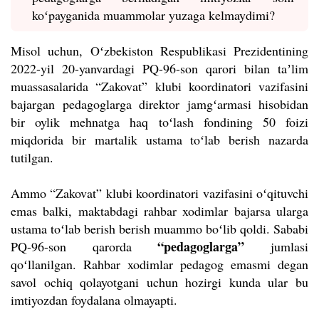
koʻpayganida muammolar yuzaga kelmaydimi?
Misol uchun, Oʻzbekiston Respublikasi Prezidentining
2022-yil 20-yanvardagi PQ-96-son qarori bilan taʼlim
muassasalarida “Zakovat” klubi koordinatori vazifasini
bajargan pedagoglarga direktor jamgʻarmasi hisobidan
bir oylik mehnatga haq toʻlash fondining 50 foizi
miqdorida bir martalik ustama toʻlab berish nazarda
tutilgan.
Ammo “Zakovat” klubi koordinatori vazifasini oʻqituvchi
emas balki, maktabdagi rahbar xodimlar bajarsa ularga
ustama toʻlab berish berish muammo boʻlib qoldi. Sababi
“pedagoglarga”
PQ-96-son qarorda
jumlasi
qoʻllanilgan. Rahbar xodimlar pedagog emasmi degan
savol ochiq qolayotgani uchun hozirgi kunda ular bu
imtiyozdan foydalana olmayapti.