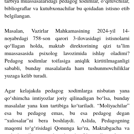
tarbiya muassasalaridagi pedagog xodimlar, oʻqituvchilar,
bibliograflar va kutubxonachilar bu qoidadan istisno etib
belgilangan.
Masalan, Vazirlar Mahkamasining 2024-yil 14-
noyabrdagi 758-son qarori 3-ilovasidagi istisnolarni
qoʻllagan holda, maktab direktorining qizi taʼlim
muassasasida psixolog lavozimida ishlay oladimi?
Pedagog xodimlar toifasiga aniqlik kirtitilmaganligi
sababli, bunday masalalarda ham tushunmovchiliklar
yuzaga kelib turadi.
Agar kelajakda pedagog xodimlarga nisbatan yana
qoʻshimcha imtiyozlar joriy qilinadigan boʻlsa, bunday
masalalar yana kun tartibiga koʻtariladi. “Moliyachilar”
esa bu pedagog emas, bu esa pedagog degan
“xulosalar”ni bera boshlaydi.
Aslida, Pedagogning
maqomi toʻgʻrisidagi Qonunga koʻra, Maktabgacha va