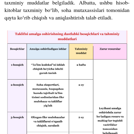
taxminiy muddatlar belgiladik. Albatta, ushbu hisob-
kitoblar taxminiy bo
ʻ
lib, soha mutaxassislari tomonidan
qayta ko
ʻ
rib chiqish va aniqlashtirish talab etiladi.