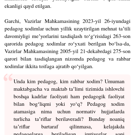
ekanligi qayd etilgan.
Garchi, Vazirlar Mahkamasining 2023-yil 26-iyundagi
pedagog xodimlar uchun yillik uzaytirilgan mehnat taʼtili
davomiyligi meʼyorlarini tasdiqlash toʻgʻrisidagi 263-son
qarorida pedagog xodimlar roʻyxati berilgan boʻlsa-da,
Vazirlar Mahkamasining 2005-yil 21-dekabrdagi 275-son
qarori bilan tasdiqlangan nizomda pedagog va rahbar
xodimlar ikkita toifaga ajratib qoʻyilgan.
Unda kim pedagog, kim rahbar xodim? Umuman
maktabgacha va maktab taʼlimi tizimida ishlovchi
boshqa kadrlar faoliyati ham pedagogik faoliyat
bilan bogʻliqmi yoki yoʻq? Pedagog xodim
atamasiga nima uchun normativ hujjatlarda
turlicha taʼriflar berilaveradi?
Bunday noaniq
taʼriflar bartaraf qilinmasa, kelajakda
pedagoglarga beriladigan imtiyozlar soni