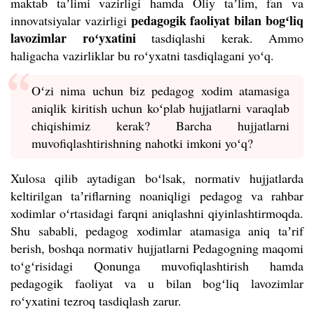
maktab taʼlimi vazirligi hamda Oliy taʼlim, fan va
pedagogik faoliyat bilan bogʻliq
innovatsiyalar vazirligi
lavozimlar roʻyxatini
tasdiqlashi kerak. Ammo
haligacha vazirliklar bu roʻyxatni tasdiqlagani yoʻq.
Oʻzi nima uchun biz pedagog xodim atamasiga
aniqlik kiritish uchun koʻplab hujjatlarni varaqlab
chiqishimiz kerak? Barcha hujjatlarni
muvofiqlashtirishning nahotki imkoni yoʻq?
Xulosa qilib aytadigan boʻlsak, normativ hujjatlarda
keltirilgan taʼriflarning noaniqligi pedagog va rahbar
xodimlar oʻrtasidagi farqni aniqlashni qiyinlashtirmoqda.
Shu sababli, pedagog xodimlar atamasiga aniq taʼrif
berish, boshqa normativ hujjatlarni Pedagogning maqomi
toʻgʻrisidagi Qonunga muvofiqlashtirish hamda
pedagogik faoliyat va u bilan bogʻliq lavozimlar
roʻyxatini tezroq tasdiqlash zarur.