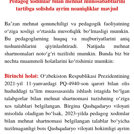
Pedagog xodimlar bilan mehnat munosababtlarini
tartibga solishda ayrim noaniqliklar mavjud
Baʼzan mehnat qonunchiligi va pedagogik faoliyatning
oʻziga xosligi oʻrtasida muvofiqlik boʻlmasligi mumkin.
Bu pedagoglarning huquq va majburiyatlarini aniq
tushunishlarini qiyinlashtiradi. Natijada mehnat
shartnomalari notoʻgʻri tuzilishi mumkin. Bunda biz bir
nechta muammoli holatlarini koʻrishimiz mumkin:
Birinchi holat:
Oʻzbekiston Respublikasi Prezidentining
2021-yil 11-yanvardagi PQ-4940-son qarori bilan olis
hududdagi taʼlim muassasasida ishlash istagida boʻlgan
talabgorlar bilan mehnat shartnomasi tuzishning oʻziga
xos talablari belgilangan. Birgina Qashqadaryo viloyati
misolida oladigan boʻlsak, 2023-yilda pedagog xodimlar
bilan mehnat shartnomasi belgilangan talablar boʻyicha
tuzilmaganligi bois Qashqadaryo viloyati hokimligi ayrim