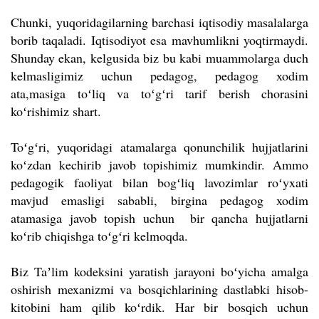
Chunki, yuqoridagilarning barchasi iqtisodiy masalalarga
borib taqaladi. Iqtisodiyot esa mavhumlikni yoqtirmaydi.
Shunday ekan, kelgusida biz bu kabi muammolarga duch
kelmasligimiz uchun pedagog, pedagog xodim
ata,masiga toʻliq va toʻgʻri tarif berish chorasini
koʻrishimiz shart.
Toʻgʻri, yuqoridagi atamalarga qonunchilik hujjatlarini
koʻzdan kechirib javob topishimiz mumkindir. Ammo
pedagogik faoliyat bilan bogʻliq lavozimlar roʻyxati
mavjud emasligi sababli, birgina pedagog xodim
atamasiga javob topish uchun bir qancha hujjatlarni
koʻrib chiqishga toʻgʻri kelmoqda.
Biz Ta
ʼ
lim kodeksini yaratish jarayoni bo
ʻ
yicha amalga
oshirish mexanizmi va bosqichlarining dastlabki hisob-
kitobini ham qilib ko
ʻ
rdik. Har bir bosqich uchun