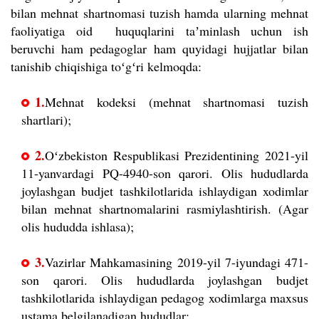
bilan mehnat shartnomasi tuzish hamda ularning mehnat
faoliyatiga oid huquqlarini taʼminlash uchun ish
beruvchi ham pedagoglar ham quyidagi hujjatlar bilan
tanishib chiqishiga toʻgʻri kelmoqda:
1.
Mehnat kodeksi (mehnat shartnomasi tuzish
shartlari);
2.
Oʻzbekiston Respublikasi Prezidentining 2021-yil
11-yanvardagi PQ-4940-son qarori. Olis hududlarda
joylashgan budjet tashkilotlarida ishlaydigan xodimlar
bilan mehnat shartnomalarini rasmiylashtirish. (Agar
olis hududda ishlasa);
3.
Vazirlar Mahkamasining 2019-yil 7-iyundagi 471-
son qarori. Olis hududlarda joylashgan budjet
tashkilotlarida ishlaydigan pedagog xodimlarga maxsus
ustama belgilanadigan hududlar;