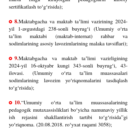
sertifikatlash toʻgʻrisida);
8.
Maktabgacha va maktab taʼlimi vazirining 2024-
yil 1-avgustdagi 238-sonli buyrugʻi (Umumiy oʻrta
taʼlim maktabi (maktab-internat) rahbar va
xodimlarining asosiy lavozimlarining malaka tavsiflari);
9.
Maktabgacha va maktab taʼlimi vazirligining
2024-yil 16-oktyabr kungi 343-sonli buyrugʻi, 43-
ilovasi. (Umumiy oʻrta taʼlim muassasalari
xodimlarining lavozim yoʻriqnomalarini tasdiqlash
toʻgʻrisida);
10.
“Umumiy oʻrta taʼlim muassasalarining
pedagogik mutaxassisliklari boʻyicha namunaviy yillik
ish rejasini shakllantirish tartibi toʻgʻrisida”gi
yoʻriqnoma. (20.08.2018. roʻyxat raqami 3058);