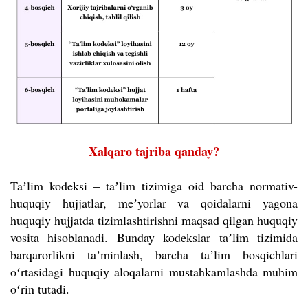
Xalqaro tajriba qanday?
Taʼlim kodeksi – taʼlim tizimiga oid barcha normativ-
huquqiy hujjatlar, meʼyorlar va qoidalarni yagona
huquqiy hujjatda tizimlashtirishni maqsad qilgan huquqiy
vosita hisoblanadi. Bunday kodekslar taʼlim tizimida
barqarorlikni taʼminlash, barcha taʼlim bosqichlari
oʻrtasidagi huquqiy aloqalarni mustahkamlashda muhim
oʻrin tutadi.