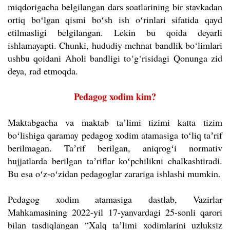
miqdorigacha belgilangan dars soatlarining bir stavkadan
ortiq boʻlgan qismi boʻsh ish oʻrinlari sifatida qayd
etilmasligi belgilangan. Lekin bu qoida deyarli
ishlamayapti. Chunki, hududiy mehnat bandlik bo‘limlari
ushbu qoidani Aholi bandligi to‘g‘risidagi Qonunga zid
deya, rad etmoqda.
Pedagog xodim kim?
Maktabgacha va maktab taʼlimi tizimi katta tizim
boʻlishiga qaramay pedagog xodim atamasiga toʻliq taʼrif
berilmagan. Taʼrif berilgan, aniqrogʻi normativ
hujjatlarda berilgan taʼriflar koʻpchilikni chalkashtiradi.
Bu esa oʻz-oʻzidan pedagoglar zarariga ishlashi mumkin.
Pedagog xodim atamasiga dastlab, Vazirlar
Mahkamasining 2022-yil 17-yanvardagi 25-sonli qarori
bilan tasdiqlangan “Xalq taʼlimi xodimlarini uzluksiz