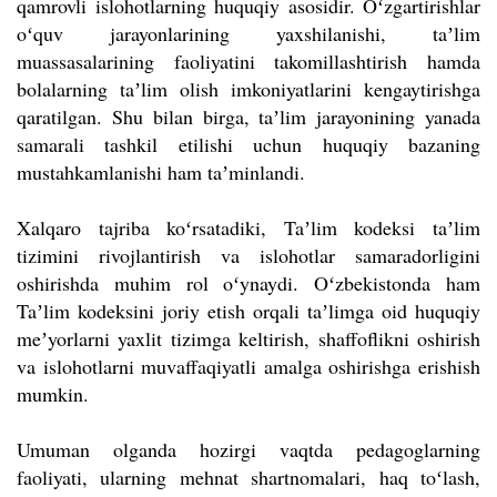
qamrovli islohotlarning huquqiy asosidir. Oʻzgartirishlar
oʻquv jarayonlarining yaxshilanishi, taʼlim
muassasalarining faoliyatini takomillashtirish hamda
bolalarning taʼlim olish imkoniyatlarini kengaytirishga
qaratilgan. Shu bilan birga, taʼlim jarayonining yanada
samarali tashkil etilishi uchun huquqiy bazaning
mustahkamlanishi ham taʼminlandi.
Xalqaro tajriba koʻrsatadiki, Taʼlim kodeksi taʼlim
tizimini rivojlantirish va islohotlar samaradorligini
oshirishda muhim rol oʻynaydi. Oʻzbekistonda ham
Taʼlim kodeksini joriy etish orqali taʼlimga oid huquqiy
meʼyorlarni yaxlit tizimga keltirish, shaffoflikni oshirish
va islohotlarni muvaffaqiyatli amalga oshirishga erishish
mumkin.
Umuman olganda hozirgi vaqtda pedagoglarning
faoliyati, ularning mehnat shartnomalari, haq toʻlash,