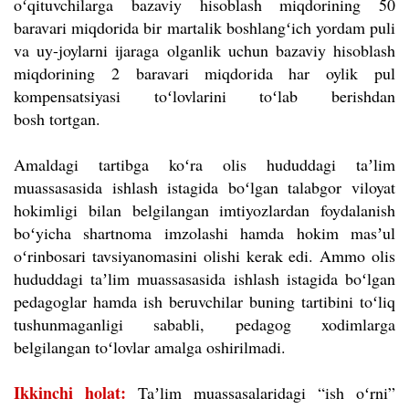
oʻqituvchilarga bazaviy hisoblash miqdorining 50
baravari miqdorida bir martalik boshlangʻich yordam puli
va uy-joylarni ijaraga olganlik uchun bazaviy hisoblash
miqdorining 2 baravari miqdorida har oylik pul
kompensatsiyasi toʻlovlarini toʻlab berishdan
bosh tortgan.
Amaldagi tartibga koʻra olis hududdagi taʼlim
muassasasida ishlash istagida boʻlgan talabgor viloyat
hokimligi bilan belgilangan imtiyozlardan foydalanish
boʻyicha shartnoma imzolashi hamda hokim masʼul
oʻrinbosari tavsiyanomasini olishi kerak edi. Ammo olis
hududdagi taʼlim muassasasida ishlash istagida boʻlgan
pedagoglar hamda ish beruvchilar buning tartibini toʻliq
tushunmaganligi sababli, pedagog xodimlarga
belgilangan toʻlovlar amalga oshirilmadi.
Ikkinchi holat:
Taʼlim muassasalaridagi “ish oʻrni”