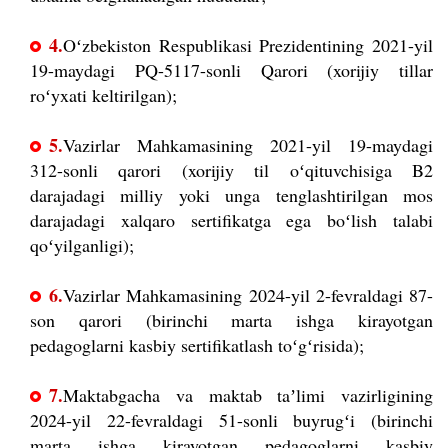
4.
Oʻzbekiston Respublikasi Prezidentining 2021-yil
19-maydagi PQ-5117-sonli Qarori (xorijiy tillar
roʻyxati keltirilgan);
5.
Vazirlar Mahkamasining 2021-yil 19-maydagi
312-sonli qarori (xorijiy til oʻqituvchisiga B2
darajadagi milliy yoki unga tenglashtirilgan mos
darajadagi xalqaro sertifikatga ega boʻlish talabi
qoʻyilganligi);
6.
Vazirlar Mahkamasining 2024-yil 2-fevraldagi 87-
son qarori (birinchi marta ishga kirayotgan
pedagoglarni kasbiy sertifikatlash toʻgʻrisida);
7.
Maktabgacha va maktab taʼlimi vazirligining
2024-yil 22-fevraldagi 51-sonli buyrugʻi (birinchi
marta ishga kirayotgan pedagoglarni kasbiy