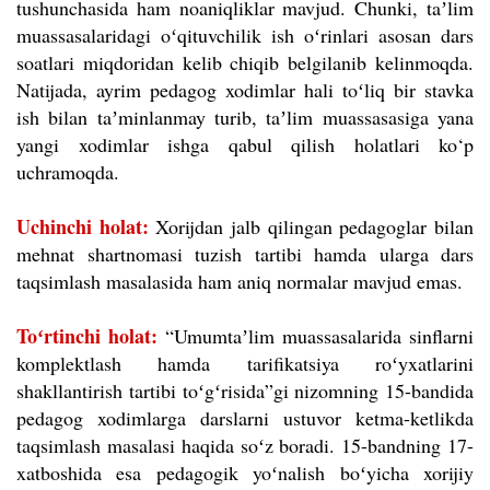
tushunchasida ham noaniqliklar mavjud. Chunki, taʼlim
muassasalaridagi oʻqituvchilik ish oʻrinlari asosan dars
soatlari miqdoridan kelib chiqib belgilanib kelinmoqda.
Natijada, ayrim pedagog xodimlar hali toʻliq bir stavka
ish bilan taʼminlanmay turib, taʼlim muassasasiga yana
yangi xodimlar ishga qabul qilish holatlari ko‘p
uchramoqda.
Uchinchi holat:
Xorijdan jalb qilingan pedagoglar bilan
mehnat shartnomasi tuzish tartibi hamda ularga dars
taqsimlash masalasida ham aniq normalar mavjud emas.
Toʻrtinchi holat:
“Umumtaʼlim muassasalarida sinflarni
komplektlash hamda tarifikatsiya roʻyxatlarini
shakllantirish tartibi toʻgʻrisida”gi nizomning 15-bandida
pedagog xodimlarga darslarni ustuvor ketma-ketlikda
taqsimlash masalasi haqida soʻz boradi. 15-bandning 17-
xatboshida esa pedagogik yoʻnalish boʻyicha xorijiy