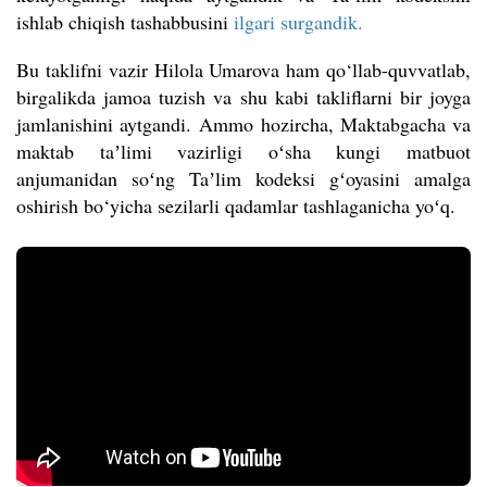
ishlab chiqish tashabbusini
ilgari surgandik.
Bu taklifni vazir Hilola Umarova ham qo‘llab-quvvatlab,
birgalikda jamoa tuzish va shu kabi takliflarni bir joyga
jamlanishini aytgandi. Ammo hozircha, Maktabgacha va
maktab taʼlimi vazirligi oʻsha kungi matbuot
anjumanidan soʻng Taʼlim kodeksi gʻoyasini amalga
oshirish bo‘yicha sezilarli qadamlar tashlaganicha yo
ʻ
q
.