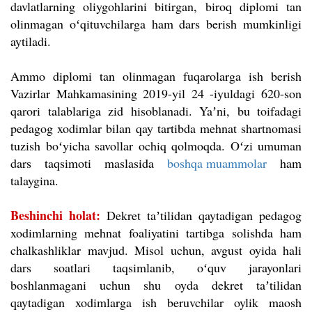
davlatlarning oliygohlarini bitirgan, biroq diplomi tan
olinmagan oʻqituvchilarga ham dars berish mumkinligi
aytiladi.
Ammo diplomi tan olinmagan fuqarolarga ish berish
Vazirlar Mahkamasining 2019-yil 24 -iyuldagi 620-son
qarori talablariga zid hisoblanadi. Yaʼni, bu toifadagi
pedagog xodimlar bilan qay tartibda mehnat shartnomasi
tuzish boʻyicha savollar ochiq qolmoqda. O
ʻzi umuman
dars taqsimoti maslasida
boshqa muammolar
ham
talaygina.
Beshinchi holat:
Dekret taʼtilidan qaytadigan pedagog
xodimlarning mehnat foaliyatini tartibga solishda ham
chalkashliklar mavjud. Misol uchun, avgust oyida hali
dars soatlari taqsimlanib, oʻquv jarayonlari
boshlanmagani uchun shu oyda dekret taʼtilidan
qaytadigan xodimlarga ish beruvchilar oylik maosh