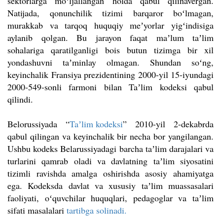
sektorlarga moʻljallangan holda qabul qilinavergan.
Natijada, qonunchilik tizimi barqaror boʻlmagan,
murakkab va tarqoq huquqiy meʼyorlar yigʻindisiga
aylanib qolgan. Bu jarayon faqat maʼlum taʼlim
sohalariga qaratilganligi bois butun tizimga bir xil
yondashuvni taʼminlay olmagan. Shundan soʻng,
keyinchalik Fransiya prezidentining 2000-yil 15-iyundagi
2000-549-sonli farmoni bilan Taʼlim kodeksi qabul
qilindi.
Belorussiyada “
Taʼlim kodeksi
” 2010-yil 2-dekabrda
qabul qilingan va keyinchalik bir necha bor yangilangan.
Ushbu kodeks Belarussiyadagi barcha taʼlim darajalari va
turlarini qamrab oladi va davlatning taʼlim siyosatini
tizimli ravishda amalga oshirishda asosiy ahamiyatga
ega. Kodeksda davlat va xususiy taʼlim muassasalari
faoliyati, oʻquvchilar huquqlari, pedagoglar va taʼlim
sifati masalalari
tartibga solinadi.