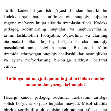
Taʼlim kodeksini yaratish gʻoyasi shundan iboratki, bu
kodeks orqali barcha taʼlimga oid huquqiy hujjatlar
yagona meʼyoriy hujjat sifatida tizimlashtiriladi. Kodeks
pedagog xodimlarning huquqlari va majburiyatlarini,
taʼlim tashkilotlari faoliyatini, oʻquvchilar va ularning
ota-onalari bilan bogʻliq boʻlgan barcha huquqiy
masalalarni aniq belgilab beradi. Bu orqali taʼlim
tizimida uchrayotgan huquqiy chalkashliklar, noaniqliklar
va ayrim meʼyorlarning bir-biriga ziddiyati bartaraf
etiladi.
Taʼlimga oid mavjud qonun hujjatlari bilan qanday
muammolar yuzaga kelmoqda?
Hozirgi kunda pedagog xodimlar faoliyatini tartibga
solish boʻyicha koʻplab hujjatlar mavjud. Misol sifatida
birgina xorijiy til oʻqituvchisini keltiradigan boʻlsak, ular