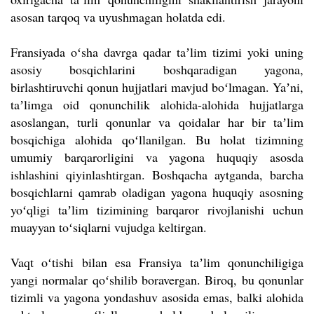
asosan tarqoq va uyushmagan holatda edi.
Fransiyada oʻsha davrga qadar taʼlim tizimi yoki uning
asosiy bosqichlarini boshqaradigan yagona,
birlashtiruvchi qonun hujjatlari mavjud boʻlmagan. Yaʼni,
taʼlimga oid qonunchilik alohida-alohida hujjatlarga
asoslangan, turli qonunlar va qoidalar har bir taʼlim
bosqichiga alohida qoʻllanilgan. Bu holat tizimning
umumiy barqarorligini va yagona huquqiy asosda
ishlashini qiyinlashtirgan. Boshqacha aytganda, barcha
bosqichlarni qamrab oladigan yagona huquqiy asosning
yoʻqligi taʼlim tizimining barqaror rivojlanishi uchun
muayyan toʻsiqlarni vujudga keltirgan.
Vaqt oʻtishi bilan esa Fransiya taʼlim qonunchiligiga
yangi normalar qoʻshilib boravergan. Biroq, bu qonunlar
tizimli va yagona yondashuv asosida emas, balki alohida