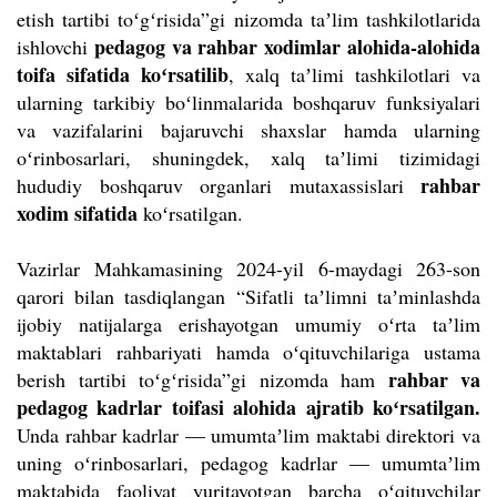
etish tartibi toʻgʻrisida”gi nizomda taʼlim tashkilotlarida
pedagog va rahbar xodimlar alohida-alohida
ishlovchi
toifa sifatida koʻrsatilib
, xalq taʼlimi tashkilotlari va
ularning tarkibiy boʻlinmalarida boshqaruv funksiyalari
va vazifalarini bajaruvchi shaxslar hamda ularning
oʻrinbosarlari, shuningdek, xalq taʼlimi tizimidagi
rahbar
hududiy boshqaruv organlari mutaxassislari
xodim sifatida
koʻrsatilgan.
Vazirlar Mahkamasining 2024-yil 6-maydagi 263-son
qarori bilan tasdiqlangan “Sifatli taʼlimni taʼminlashda
ijobiy natijalarga erishayotgan umumiy oʻrta taʼlim
maktablari rahbariyati hamda oʻqituvchilariga ustama
rahbar va
berish tartibi toʻgʻrisida”gi nizomda ham
pedagog kadrlar toifasi alohida ajratib koʻrsatilgan.
Unda rahbar kadrlar — umumtaʼlim maktabi direktori va
uning oʻrinbosarlari, pedagog kadrlar — umumtaʼlim
maktabida faoliyat yuritayotgan barcha oʻqituvchilar