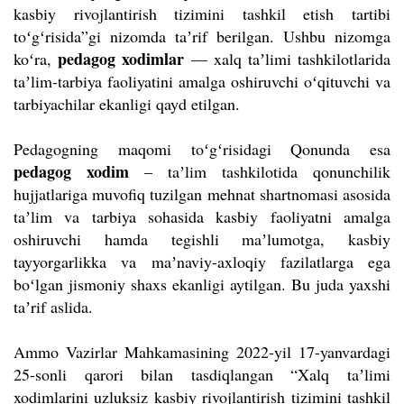
kasbiy rivojlantirish tizimini tashkil etish tartibi
toʻgʻrisida”gi nizomda taʼrif berilgan. Ushbu nizomga
pedagog xodimlar
koʻra,
— xalq taʼlimi tashkilotlarida
taʼlim-tarbiya faoliyatini amalga oshiruvchi oʻqituvchi va
tarbiyachilar ekanligi qayd etilgan.
Pedagogning maqomi toʻgʻrisidagi Qonunda esa
pedagog xodim
– taʼlim tashkilotida qonunchilik
hujjatlariga muvofiq tuzilgan mehnat shartnomasi asosida
taʼlim va tarbiya sohasida kasbiy faoliyatni amalga
oshiruvchi hamda tegishli maʼlumotga, kasbiy
tayyorgarlikka va maʼnaviy-axloqiy fazilatlarga ega
boʻlgan jismoniy shaxs ekanligi aytilgan. Bu juda yaxshi
taʼrif aslida.
Ammo Vazirlar Mahkamasining 2022-yil 17-yanvardagi
25-sonli qarori bilan tasdiqlangan “Xalq taʼlimi
xodimlarini uzluksiz kasbiy rivojlantirish tizimini tashkil