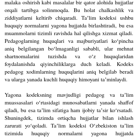
malaka oshirish kabi masalalar bir qator alohida hujjatlar
orqali tartibga solinmoqda. Bu holat chalkashlik va
ziddiyatlarni keltirib chiqaradi. Taʼlim kodeksi ushbu
huquqiy normalarni yagona hujjatda birlashtiradi, bu esa
muammolarni tizimli ravishda hal qilishga xizmat qiladi.
Pedagoglarning huquqlari va majburiyatlari koʻpincha
aniq belgilangan boʻlmaganligi sababli, ular mehnat
shartnomalarini tuzishda va oʻz huquqlaridan
foydalanishda qiyinchiliklarga duch keladi. Kodeks
pedagog xodimlarning huquqlarini aniq belgilab beradi
va ularga yanada kuchli huquqiy himoyani taʼminlaydi.
Yagona kodeksning mavjudligi pedagog va taʼlim
muassasalari oʻrtasidagi munosabatlarni yanada shaffof
qiladi, bu esa taʼlim sifatiga ham ijobiy taʼsir koʻrsatadi.
Shuningdek, tizimda ortiqcha hujjatlar bilan ishlash
zarurati yoʻqoladi. Taʼlim kodeksi Oʻzbekiston taʼlim
tizimida huquqiy normalarni yagona hujjatda