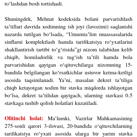
toʻlashdan bosh tortishadi.
Shuningdek, Mehnat kodeksida bolani parvarishlash
taʼtillari davrida xodimning ish joyi (lavozimi) saqlanishi
nazarda tutilgan boʻlsada, “Umumtaʼlim muassasalarida
sinflarni komplektlash hamda tarifikatsiya roʻyxatlarini
shakllantirish tartibi toʻgʻrisida”gi nizom talabidan kelib
chiqib, homiladorlik va tugʻish taʼtili hamda bola
parvarishidan qaytgan oʻqituvchilarga nizomning 15-
bandida belgilangan koʻrsatkichlar ustuvor ketma-ketligi
asosida taqsimlanadi. Yaʼni, masalan dekret taʼtiliga
chiqb ketayotgan xodim bir stavka miqdorda ishlayotgan
boʻlsa, dekret taʼtilidan qaytgach, ularning stavkasi 0.5
stavkaga tushib qolish holatlari kuzatiladi.
Olitinchi holat:
Ma’lumki, Vazirlar Mahkamasining
275-sonli qarori 3-ilovasi, 20-bandida oʻqituvchilarning
tarifikatsiya roʻyxati asosida ularga bir yarim stavka