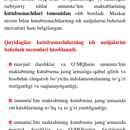
tarbiyaviy ishlar umumta’lim maktablarining
kutubxonachilari tomonidan
olib boriladi.
Mazkur
nizom bilan kutubxonachilarning ish natijalarini baholash
mezonlari ham belgilangan.
Quyidagilar kutubxonachilarning ish natijalarini
baholash mezonlari hisoblanadi:
mavjud darsliklar va O‘MQlarni umumta’lim
maktabining kutubxona jamg‘armasiga qabul qilish va
hisobdan chiqarish bo‘yicha dalolatnomalarning to‘g‘ri
tuzilganligi va saqlanayotganligi;
umumta’lim maktabining kutubxona jamg‘armasida
ish kitoblarining to‘liq va to‘g‘ri yuritilganligi;
umumta’lim maktabining kutubxona jamg‘armasida
mavjud darsliklar va O‘MQlardan foydalanish