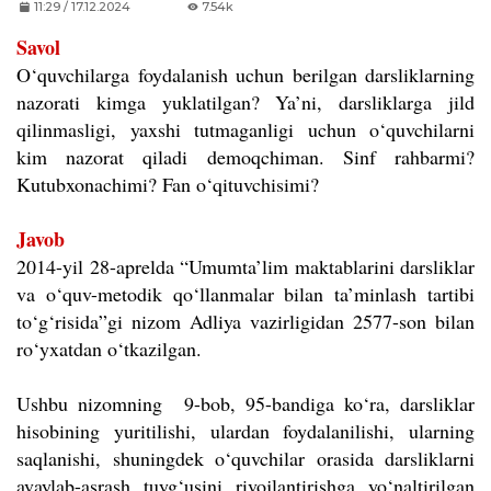
11:29 / 17.12.2024
7.54k
Savol
O‘quvchilarga foydalanish uchun berilgan darsliklarning
nazorati kimga yuklatilgan? Ya’ni, darsliklarga jild
qilinmasligi, yaxshi tutmaganligi uchun o‘quvchilarni
kim nazorat qiladi demoqchiman. Sinf rahbarmi?
Kutubxonachimi? Fan o‘qituvchisimi?
Javob
2014-yil 28-aprelda “Umumta’lim maktablarini darsliklar
va o‘quv-metodik qo‘llanmalar bilan ta’minlash tartibi
to‘g‘risida”gi nizom Adliya vazirligidan 2577-son bilan
ro‘yxatdan o‘tkazilgan.
Ushbu nizomning 9-bob, 95-bandiga ko‘ra, darsliklar
hisobining yuritilishi, ulardan foydalanilishi, ularning
saqlanishi, shuningdek o‘quvchilar orasida darsliklarni
avaylab-asrash tuyg‘usini rivojlantirishga yo‘naltirilgan