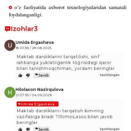
o‘z faoliyatida axborot texnologiyalaridan samarali
foydalanganligi.
Izohlar
3
Umida Ergasheva
18:01:38 / 28.08.2025
Maktab darsliklarini tarqatilishi, sinf
rahbariga yuklatilganlik tòĝrisidagi qaror
bilan tanishmoqchiman, yordam beringlar
taxrirlangan
Javob
Hilolaxon Nazirqulova
21:07:55 / 04.06.2026
Umida Ergasheva :
Maktab darsliklarni tarqatish kimning
vazifasiga kiradi ?Iltimos,asos bilan javob
beringlar
taxrirlangan
Javob