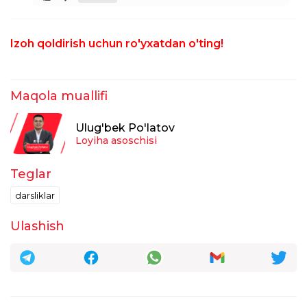
Umida Ergasheva
Izoh qoldirish uchun ro'yxatdan o'ting!
17:59:48 / 28.08.2025
Maktab darsliklarini òquvchiga Kim
tarqatadi, sinf rahbarimi? ,kutubxonachimi?
taxrirlangan
Javob
Maqola muallifi
Ulug'bek Po'latov
Loyiha asoschisi
Teglar
darsliklar
Ulashish