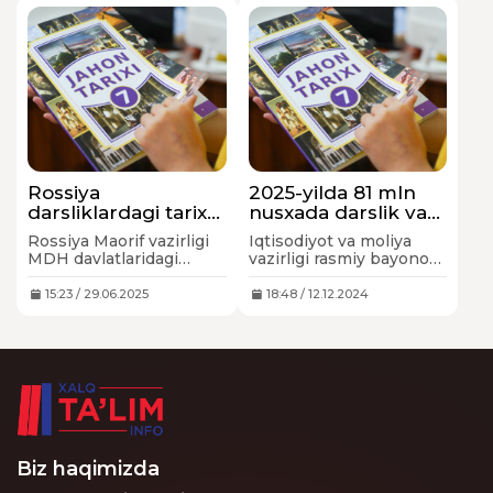
yo‘naltirish
rejalashtirilmoqda.
Rossiya
2025-yilda 81 mln
darsliklardagi tarixni
nusxada darslik va
“yaxshilash” niyatida
mashq daftarlari
Rossiya Maorif vazirligi
Iqtisodiyot va moliya
– O‘zbekiston bunga
chop etiladi
MDH davlatlaridagi
vazirligi rasmiy bayonot
rozi bo‘lganmi?
ayrim ta'lim vazirliklari
berdi
bilan bilan birgalikda
15:23 / 29.06.2025
18:48 / 12.12.2024
tarixiy o‘tmishga yagona
yondashuvni ishlab
chiqish ustida ish olib
bormoqda.
Biz haqimizda