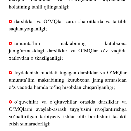
holatining tahlil qilinganligi;
darsliklar va O‘MQlar zarur sharoitlarda va tartibli
saqlanayotganligi;
umumta’lim maktabining kutubxona
jamg‘armasidagi darsliklar va O‘MQlar o‘z vaqtida
xatlovdan o‘tkazilganligi;
foydalanish muddati tugagan darsliklar va O‘MQlar
umumta’lim maktabining kutubxona jamg‘armasidan
o‘z vaqtida hamda to‘liq hisobdan chiqarilganligi;
o‘quvchilar va o‘qituvchilar orasida darsliklar va
O‘MQlarni avaylab-asrash tuyg‘usini rivojlantirishga
yo‘naltirilgan tarbiyaviy ishlar olib borilishini tashkil
etish samaradorligi;