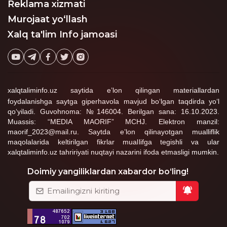
Reklama xizmati
Murojaat yo‘llash
Xalq ta'lim Info jamoasi
xalqtaliminfo.uz saytida e’lon qilingan materiallardan
foydalanishga saytga giperhavola mavjud bo‘lgan taqdirda yo‘l
qo‘yiladi. Guvohnoma: №146004. Berilgan sana: 16.10.2023.
Muassis: “MEDIA MAORIF” MCHJ. Elektron manzil:
maorif_2023@mail.ru. Saytda e’lon qilinayotgan mualliflik
maqolalarida keltirilgan fikrlar muallifga tegishli va ular
xalqtaliminfo.uz tahririyati nuqtayi nazarini ifoda etmasligi mumkin.
Doimiy yangiliklardan xabardor bo‘ling!