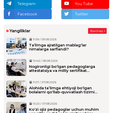
Telegram
You Tube
Facebook
Twitter
Yangiliklar
Barchasi
11:09 / 09.08.2026
Ta’limga ajratilgan mablag‘lar
nimalarga sarflandi?
10:46 / 08.08.2026
Nogironligi bo‘lgan pedagoglarga
attestatsiya va milliy sertifikat
imtihonlarida qo‘shimcha vaqt beriladi
11:07 / 07.08.2026
Alohida taʼlimga ehtiyoji boʻlgan
bolalarni qoʻllab-quvvatlash tizimi
tubdan oʻzgaradi
10:20 / 07.08.2026
Ko‘zi ojiz pedagoglar uchun muhim