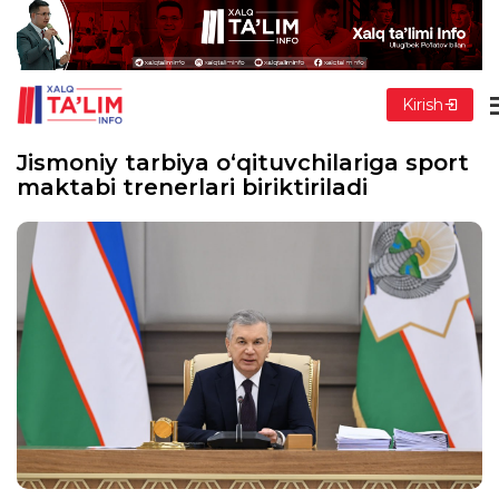
Kirish
Jismoniy tarbiya o‘qituvchilariga sport
maktabi trenerlari biriktiriladi