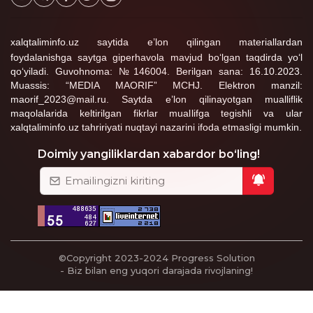
xalqtaliminfo.uz saytida e’lon qilingan materiallardan
foydalanishga saytga giperhavola mavjud bo‘lgan taqdirda yo‘l
qo‘yiladi. Guvohnoma: №146004. Berilgan sana: 16.10.2023.
Muassis: “MEDIA MAORIF” MCHJ. Elektron manzil:
maorif_2023@mail.ru. Saytda e’lon qilinayotgan mualliflik
maqolalarida keltirilgan fikrlar muallifga tegishli va ular
xalqtaliminfo.uz tahririyati nuqtayi nazarini ifoda etmasligi mumkin.
Doimiy yangiliklardan xabardor bo‘ling!
©Copyright 2023-2024
Progress Solution
- Biz bilan eng yuqori darajada rivojlaning!