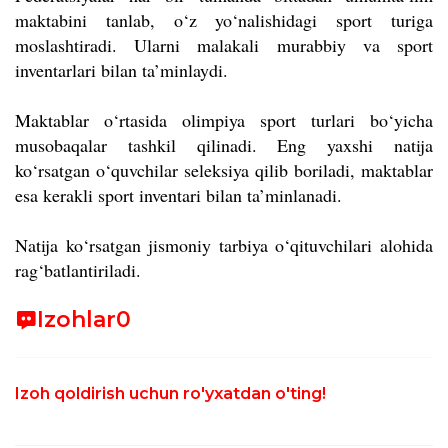
maktabini tanlab, o‘z yo‘nalishidagi sport turiga
moslashtiradi. Ularni malakali murabbiy va sport
inventarlari bilan ta’minlaydi.
Maktablar o‘rtasida olimpiya sport turlari bo‘yicha
musobaqalar tashkil qilinadi. Eng yaxshi natija
ko‘rsatgan o‘quvchilar seleksiya qilib boriladi, maktablar
esa kerakli sport inventari bilan ta’minlanadi.
Natija ko‘rsatgan jismoniy tarbiya o‘qituvchilari alohida
rag‘batlantiriladi.
Izohlar
0
Izoh qoldirish uchun ro'yxatdan o'ting!