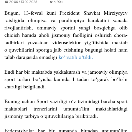
20:00 / 13.02.2025
4.90k
Bugun, 13-fevral kuni Prezident Shavkat Mirziyoyev
raisligida olimpiya va paralimpiya harakatini yanada
rivojlantirish, ommaviy sportni yangi bosqichga olib
chiqish hamda aholi jismoniy faolligini oshirish chora-
tadbirlari yuzasidan videoselektor yig‘ilishida maktab
o‘quvchilarini sportga jalb etishning bugungi holati ham
talab darajasida emasligi
ko‘rsatib o‘tildi.
Endi har bir maktabda yakkakurash va jamoaviy olimpiya
sport turlari bo‘yicha kamida 1 tadan to‘garak bo‘lishi
shartligi belgilandi.
Buning uchun Sport vazirligi o‘z tizimidagi barcha sport
maktablari trenerlarini umumta’lim maktablaridagi
jismoniy tarbiya o‘qituvchilariga biriktiradi.
Federatsiyalar har bir tumanda bittadan umumta’lim