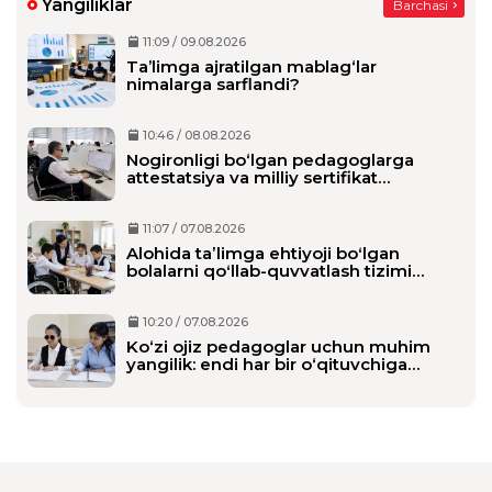
Yangiliklar
Barchasi
11:09 / 09.08.2026
Ta’limga ajratilgan mablag‘lar
nimalarga sarflandi?
10:46 / 08.08.2026
Nogironligi bo‘lgan pedagoglarga
attestatsiya va milliy sertifikat
imtihonlarida qo‘shimcha vaqt beriladi
11:07 / 07.08.2026
Alohida taʼlimga ehtiyoji boʻlgan
bolalarni qoʻllab-quvvatlash tizimi
tubdan oʻzgaradi
10:20 / 07.08.2026
Ko‘zi ojiz pedagoglar uchun muhim
yangilik: endi har bir o‘qituvchiga
alohida shaxsiy assistent biriktiriladi