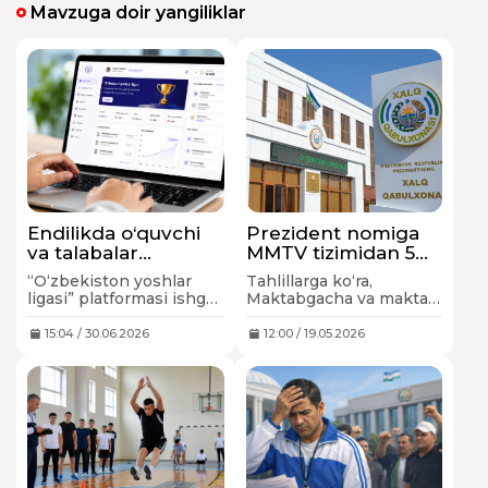
Mavzuga doir yangiliklar
Endilikda o‘quvchi
Prezident nomiga
va talabalar
MMTV tizimidan 5
natijalari maxsus
mingga yaqin
“O‘zbekiston yoshlar
Tahlillarga ko‘ra,
platformaga kiritib
murojaat yo‘llangan
ligasi” platformasi ishga
Maktabgacha va maktab
boriladi
tushiriladi. Bunda
ta’limi vazirligi tizimi
yoshlar o‘z natijasini
bo‘yicha jami 4 796 ta
15:04 / 30.06.2026
12:00 / 19.05.2026
platformaga kiritib
murojaat kelib tushgan.
boradi.