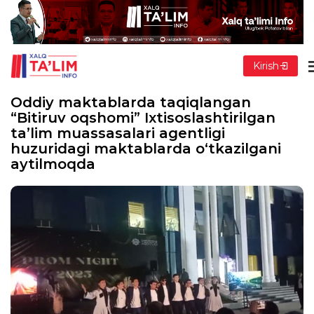
Kirish
Oddiy maktablarda taqiqlangan
“Bitiruv oqshomi” Ixtisoslashtirilgan
ta’lim muassasalari agentligi
huzuridagi maktablarda o‘tkazilgani
aytilmoqda