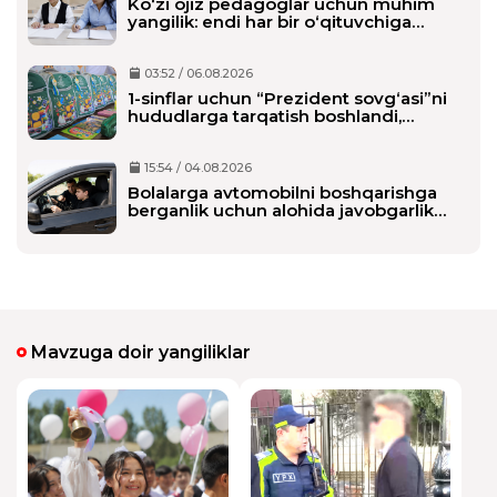
Ko‘zi ojiz pedagoglar uchun muhim
yangilik: endi har bir o‘qituvchiga
alohida shaxsiy assistent biriktiriladi
03:52 / 06.08.2026
1-sinflar uchun “Prezident sovg‘asi”ni
hududlarga tarqatish boshlandi,
maktablarga qachon yetkaziladi?
15:54 / 04.08.2026
Bolalarga avtomobilni boshqarishga
berganlik uchun alohida javobgarlik
belgilanmoqda
Mavzuga doir yangiliklar