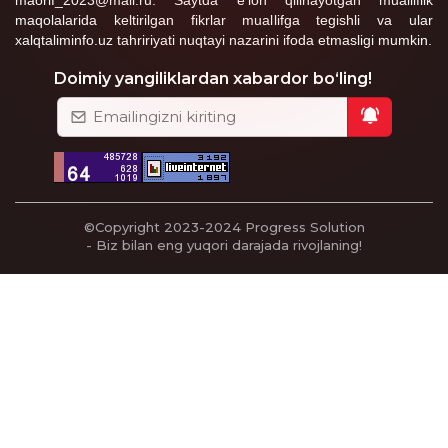
maorif_2023@mail.ru. Saytda e’lon qilinayotgan mualliflik
maqolalarida keltirilgan fikrlar muallifga tegishli va ular
xalqtaliminfo.uz tahririyati nuqtayi nazarini ifoda etmasligi mumkin.
Doimiy yangiliklardan xabardor bo‘ling!
©Copyright 2023-2024
Progress Solution
- Biz bilan eng yuqori darajada rivojlaning!