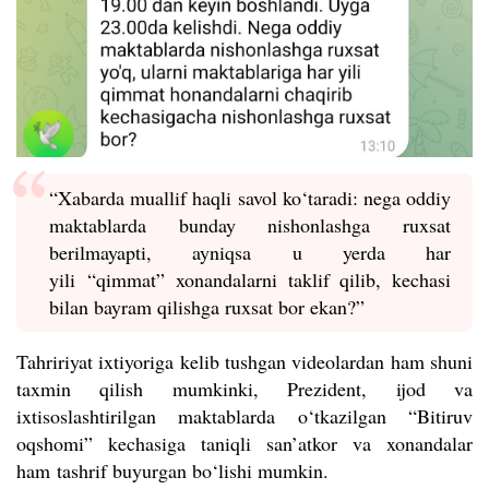
“Xabarda muallif haqli savol ko‘taradi: nega oddiy
maktablarda bunday nishonlashga ruxsat
berilmayapti, ayniqsa u yerda har
yili
“
qimmat
”
xonandalarni taklif qilib, kechasi
bilan bayram qilishga ruxsat bor ekan?”
Tahririyat ixtiyoriga kelib tushgan videolardan ham shuni
taxmin qilish mumkinki, Prezident, ijod va
ixtisoslashtirilgan maktablarda o‘tkazilgan “Bitiruv
oqshomi” kechasiga taniqli san
’atkor va xonandalar
ham
tashrif buyurgan bo‘lishi mumkin.