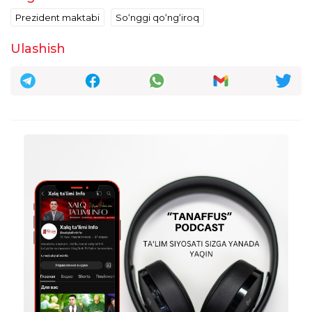
Kambag'alning bolasi sho'xlik qilsa-jinoyat,
Prezident maktabi
Soʻnggi qoʻngʻiroq
boyning bo'ladi jinoyat qilsa-sho'xlik " deb.
taxrirlangan
Javob
Ulashish
Mansurova Saodat
14:58:12 / 25.05.2025
Ассалому алайкум. Дарҳақиқат, биз таълим
бераётган оддий умумтаълим
маетабларида кеча ўтказилган "Сўнгги
қўнғироқ" тадбири 1 соатлик
регламентдан ошишига йўқ қўйишмади.
Ўқувчиларимиз ҳатто мусиқа қўйиб рақсга
ҳам туша олмадилар. Махсус ички ишлар
ходимлари тадбирни тезкорлик билан
тугатишни талаб қилишди.
Битирувчиларнинг кайфиятлари бу
ҳолатдан кейин тушиб кетди.
Ўқувчиларимиз мактабни хурсанд
кайфиятда якунлай олмаганларидан
қаттиқ хафа бўлишди. Нега тенглик йўқ?
Жамиятимизда ҳар бир фуқаро тенг ҳуқуққа