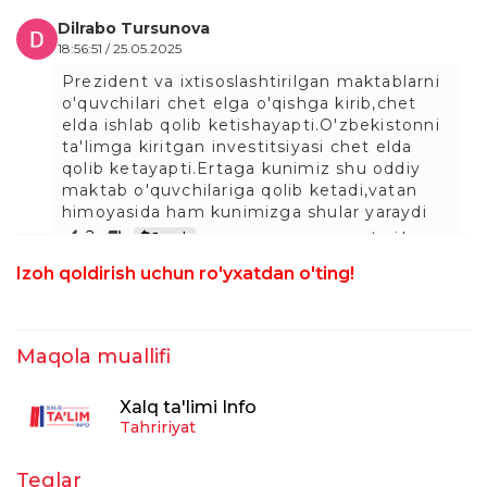
Dilrabo Tursunova
18:56:51 / 25.05.2025
Prezident va ixtisoslashtirilgan maktablarni
o'quvchilari chet elga o'qishga kirib,chet
elda ishlab qolib ketishayapti.O'zbekistonni
ta'limga kiritgan investitsiyasi chet elda
qolib ketayapti.Ertaga kunimiz shu oddiy
maktab o'quvchilariga qolib ketadi,vatan
himoyasida ham kunimizga shular yaraydi
2
taxrirlangan
Javob
Izoh qoldirish uchun ro'yxatdan o'ting!
Abbos Pusurmanov
17:46:33 / 25.05.2025
Nahotki, tabaqalanish borligini endi
Maqola muallifi
sezayotgan bo'lsangiz ?! Nahotki, qonun va
qoidalar oddiylar uchun ekanligini endi his
Xalq ta'limi Info
qilayotgan bo'lsangiz?! Kulgim kelyapdi.
Tahririyat
Yoki hazillashyapsizlarmi?! Bilmagandik deb
!!! Ahir O'tkir Xoshimov o'zining ''Daftar
hoshiyasidagi bitiklari" da bitib qo'yganku:"
Teglar