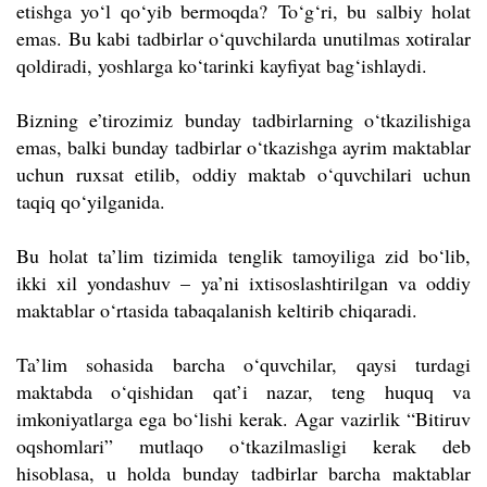
etishga yo‘l qo‘yib bermoqda?
To
‘
g
‘
ri, bu salbiy holat
emas. Bu kabi tadbirlar o‘quvchilarda unutilmas xotiralar
qoldiradi, yoshlarga ko‘tarinki kayfiyat bag‘ishlaydi.
Bizning e’tirozimiz bunday tadbirlarning o‘tkazilishiga
emas, balki bunday tadbirlar o
‘
tkazishga ayrim maktablar
uchun ruxsat etilib, oddiy maktab o‘quvchilari uchun
taqiq qo‘yilganida.
Bu holat ta’lim tizimida tenglik tamoyiliga zid bo‘lib,
ikki xil yondashuv – ya’ni ixtisoslashtirilgan va oddiy
maktablar o‘rtasida tabaqalanish keltirib chiqaradi.
Ta’lim sohasida barcha o‘quvchilar, qaysi turdagi
maktabda o‘qishidan qat’i nazar, teng huquq va
imkoniyatlarga ega bo‘lishi kerak. Agar vazirlik “Bitiruv
oqshomlari” mutlaqo o‘tkazilmasligi kerak deb
hisoblasa, u holda bunday tadbirlar barcha maktablar