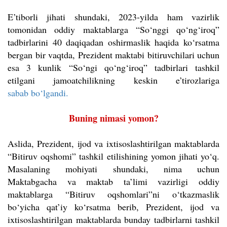
E’tiborli jihati shundaki, 2023-yilda ham vazirlik
tomonidan oddiy maktablarga “So‘nggi qo‘ng‘iroq”
tadbirlarini 40 daqiqadan oshirmaslik haqida ko‘rsatma
bergan bir vaqtda, Prezident maktabi bitiruvchilari uchun
esa 3 kunlik “So‘ngi qo‘ng‘iroq” tadbirlari tashkil
etilgani jamoatchilikning keskin e’tirozlariga
sabab bo‘lgandi.
Buning nimasi yomon?
Aslida, Prezident, ijod va ixtisoslashtirilgan maktablarda
“Bitiruv oqshomi” tashkil etilishining yomon jihati yo‘q.
Masalaning mohiyati shundaki, nima uchun
Maktabgacha va maktab ta’limi vazirligi oddiy
maktablarga “Bitiruv oqshomlari”ni o‘tkazmaslik
bo‘yicha qat’iy ko‘rsatma berib, Prezident, ijod va
ixtisoslashtirilgan maktablarda bunday tadbirlarni tashkil