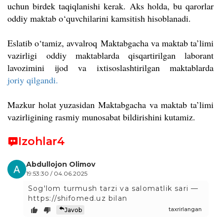
uchun birdek taqiqlanishi kerak. Aks holda, bu qarorlar
oddiy maktab o‘quvchilarini kamsitish hisoblanadi.
Eslatib o
‘tamiz, avvalroq
Maktabgacha va maktab ta’limi
vazirligi
oddiy maktablarda qisqartirilgan laborant
lavozimini ijod va ixtisoslashtirilgan maktablarda
joriy qilgandi.
Mazkur holat yuzasidan Maktabgacha va maktab ta’limi
vazirligining rasmiy munosabat bildirishini kutamiz.
Izohlar
4
Abdullojon Olimov
19:53:30 / 04.06.2025
Sog'lom turmush tarzi va salomatlik sari —
https://shifomed.uz bilan
taxrirlangan
Javob