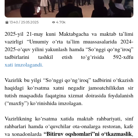
13:40 / 25.05.2025
4.70k
2025-yil 21-may kuni Maktabgacha va maktab ta’limi
vazirligi “Umumiy o‘rta ta’lim muassasalarida 2024-
2025-o‘quv yilini yakunlash hamda “So‘nggi qo‘ng‘iroq”
tadbirlarini tashkil etish to‘g‘risida 592-xdfu
xati imzolagandi.
Vazirlik bu yilgi “So‘nggi qo‘ng‘iroq” tadbirini o‘tkazish
haqidagi ko‘rsatma xatni negadir jamoatchilikdan sir
tutish maqsadida faqatgina xizmat doirasida foydalanish
(
“
maxfiy
”
) ko‘rinishida imzolagan.
Vazirlikning ko‘rsatma xatida maktab rahbariyati, sinf
rahbarlari hamda o‘quvchilar ota-onalarga restoran, kafe
“Bitiruv oqshomlari”ni o‘tkazmaslik
va xonadonlarda
,