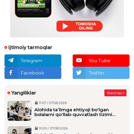
эга эмасми?
taxrirlangan
Javob
Ijtimoiy tarmoqlar
Telegram
You Tube
Facebook
Twitter
Yangiliklar
Barchasi
11:07 / 07.08.2026
Alohida taʼlimga ehtiyoji boʻlgan
bolalarni qoʻllab-quvvatlash tizimi
tubdan oʻzgaradi
10:20 / 07.08.2026