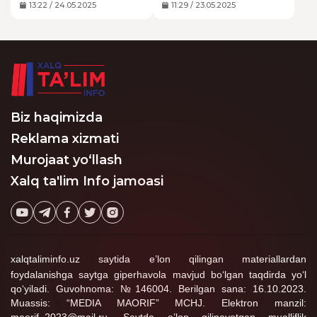
632 946 nafar, 11-sinfini
mingdan ortiq IIV, Milliy
13:22 / 24.05.2025
11:29 / 23.05.2025
451 073 nafar o‘quvchi
gvardiya, FVV xodimlari
tamomladi.
va harbiy xizmatchilari
jalb etiladi.
Biz haqimizda
Reklama xizmati
Murojaat yo‘llash
Xalq ta'lim Info jamoasi
xalqtaliminfo.uz saytida e’lon qilingan materiallardan
foydalanishga saytga giperhavola mavjud bo‘lgan taqdirda yo‘l
qo‘yiladi. Guvohnoma: №146004. Berilgan sana: 16.10.2023.
Muassis: “MEDIA MAORIF” MCHJ. Elektron manzil: