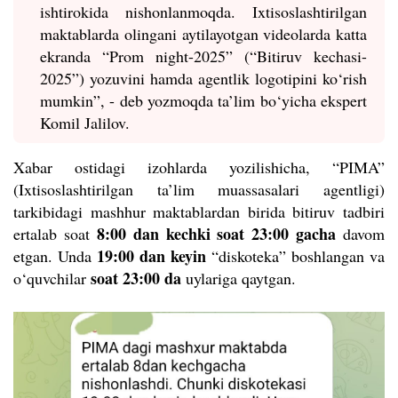
ishtirokida nishonlanmoqda. Ixtisoslashtirilgan
maktablarda olingani aytilayotgan videolarda katta
ekranda “Prom night-2025” (“Bitiruv kechasi-
2025”) yozuvini hamda agentlik logotipini ko‘rish
mumkin”, - deb yozmoqda ta’lim bo‘yicha ekspert
Komil Jalilov.
Xabar ostidagi izohlarda yozilishicha, “PIMA”
(Ixtisoslashtirilgan ta’lim muassasalari agentligi)
tarkibidagi mashhur maktablardan birida bitiruv tadbiri
8:00 dan kechki soat 23:00 gacha
ertalab soat
davom
19:00 dan keyin
etgan. Unda
“diskoteka” boshlangan va
soat 23:00 da
o‘quvchilar
uylariga qaytgan.