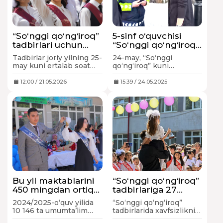
“So‘nggi qo‘ng‘iroq”
5-sinf o‘quvchisi
tadbirlari uchun
“So‘nggi qo‘ng‘iroq”
faqat bir soat vaqt
tadbiriga mashina
Tadbirlar joriy yilning 25-
24-may, “So‘nggi
beriladi
haydab bordi, ayrim
may kuni ertalab soat
qo‘ng‘iroq” kuni
o‘quvchilar spirtli
8:00 dan 9:00 ga qadar
o‘quvchilar tomonidan
ichimlik ichgan
o‘tkaziladi. Shuningdek,
avtomobil boshqarish
12:00 / 21.05.2026
15:39 / 24.05.2025
tadbirlarni xavfsizlik
bilan bog‘liq 256 ta holat
qoidalariga rioya qilgan
aniqlandi. Achinarlisi,
holda maktab hovlisidagi
o‘quvchilar orasida
soya-salqin va ochiq
ushbu tadbirga spirtli
maydonlarda tashkil
ichimliklar iste’mol qilib
etish belgilangan.
borganlari ham topildi.
Bu yil maktablarini
“So‘nggi qo‘ng‘iroq”
450 mingdan ortiq
tadbirlariga 27
o‘quvchi tamomladi
mingdan ortiq IIV
2024/2025-o‘quv yilida
“So‘nggi qo‘ng‘iroq”
xodimlari jalb etiladi
10 146 ta umumta’lim
tadbirlarida xavfsizlikni
maktabining 9-sinfini
ta’minlashga jami 27