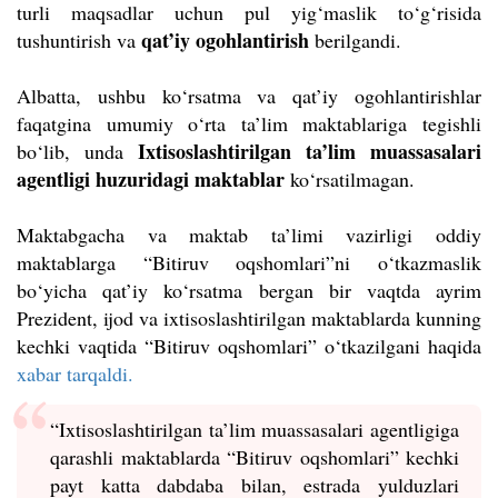
turli maqsadlar uchun pul yig‘maslik to‘g‘risida
qat’iy ogohlantirish
tushuntirish va
berilgandi.
Albatta, ushbu ko‘rsatma va qat’iy ogohlantirishlar
faqatgina umumiy o‘rta ta’lim maktablariga tegishli
Ixtisoslashtirilgan ta’lim muassasalari
bo‘lib, unda
agentligi huzuridagi maktablar
ko
‘rsatilmagan
.
Maktabgacha va maktab ta’limi vazirligi oddiy
maktablarga “Bitiruv oqshomlari”ni o‘tkazmaslik
bo‘yicha qat’iy ko‘rsatma bergan bir vaqtda ayrim
Prezident, ijod va ixtisoslashtirilgan maktablarda kunning
kechki vaqtida “Bitiruv oqshomlari” o‘tkazilgani haqida
xabar tarqaldi.
“Ixtisoslashtirilgan ta’lim muassasalari agentligiga
qarashli maktablarda “Bitiruv oqshomlari” kechki
payt katta dabdaba bilan, estrada yulduzlari