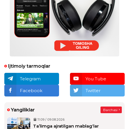
Ijtimoiy tarmoqlar
Telegram
You Tube
Facebook
Twitter
Yangiliklar
Barchasi
11:09 / 09.08.2026
Ta’limga ajratilgan mablag‘lar