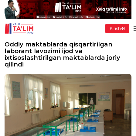
Kirish
Oddiy maktablarda qisqartirilgan
laborant lavozimi ijod va
ixtisoslashtirilgan maktablarda joriy
qilindi