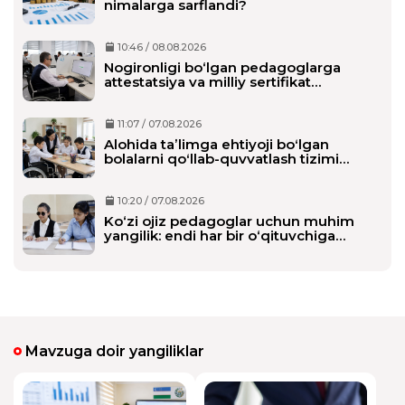
nimalarga sarflandi?
10:46 / 08.08.2026
Nogironligi bo‘lgan pedagoglarga
attestatsiya va milliy sertifikat
imtihonlarida qo‘shimcha vaqt beriladi
11:07 / 07.08.2026
Alohida taʼlimga ehtiyoji boʻlgan
bolalarni qoʻllab-quvvatlash tizimi
tubdan oʻzgaradi
10:20 / 07.08.2026
Ko‘zi ojiz pedagoglar uchun muhim
yangilik: endi har bir o‘qituvchiga
alohida shaxsiy assistent biriktiriladi
Mavzuga doir yangiliklar