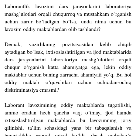
Laborantlik lavozimi dars jarayonlarini laboratoriya
mashg‘ulotlari orqali chuqurroq va mustahkam o‘rganish
uchun zarur bo‘ladigan bo‘lsa, unda nima uchun bu
lavozim oddiy maktablardan olib tashlandi?
Demak, vazirlikning pozitsiyasidan kelib chiqib
aytadigan bo‘lsak, ixtisoslashtirilgan va ijod maktablarida
dars jarayonlarini laboratoriya mashg‘ulotlari orqali
chuqur o‘rganish katta ahamiyatga ega, lekin oddiy
maktablar uchun buning zarracha ahamiyati yo‘q. Bu hol
oddiy maktab o‘quvchilari uchun ochiqdan-ochiq
diskriminatsiya emasmi?
Laborant lavozimining oddiy maktablarda tugatilishi,
ammo oradan hech qancha vaqt o‘tmay, ijod hamda
ixtisoslashtirilgan maktablarda bu lavozimning joriy
qilinishi, ta’lim sohasidagi yana bir tabaqalanish va
tengsizlikka yaqqol misol bo‘ldi, desak mubolag‘a