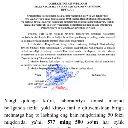
Yangi qoidaga ko‘ra, laboratoriya xonasi mavjud
bo‘lganda fizika yoki kimyo fani o‘qituvchisidan biriga
mehnatga haq to‘lashning eng kam miqdorining 50 foizi
577 ming 500 so‘m
miqdorida, ya’ni,
har oylik