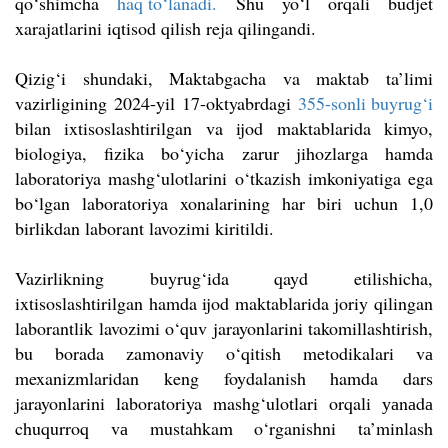
qo‘shimcha
haq to‘lanadi.
Shu yo
‘l orqali budjet
xarajatlarini iqtisod qilish reja qilingandi.
Qizig‘i shundaki, Maktabgacha va maktab ta’limi
vazirligining 2024-yil 17-oktyabrdagi
355-sonli buyrug‘i
bilan ixtisoslashtirilgan va ijod maktablarida kimyo,
biologiya, fizika bo‘yicha zarur jihozlarga hamda
laboratoriya mashg‘ulotlarini o‘tkazish imkoniyatiga ega
bo‘lgan laboratoriya xonalarining har biri uchun 1,0
birlikdan laborant lavozimi kiritildi.
Vazirlikning buyrug‘ida qayd etilishicha,
ixtisoslashtirilgan hamda ijod maktablarida joriy qilingan
laborantlik lavozimi o‘quv jarayonlarini takomillashtirish,
bu borada zamonaviy o‘qitish metodikalari vа
mexanizmlaridan keng foydalanish hamda dars
jarayonlarini laboratoriya mashg‘ulotlari orqali уаnаdа
chuqurroq vа mustahkam o‘rganishni ta’minlash