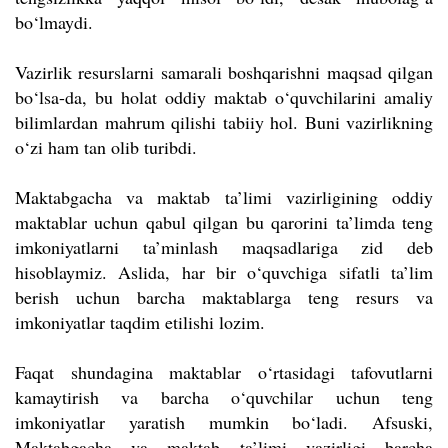
bo‘lmaydi.
Vazirlik resurslarni samarali boshqarishni maqsad qilgan
bo‘lsa-da, bu holat oddiy maktab o‘quvchilarini amaliy
bilimlardan mahrum qilishi tabiiy hol. Buni vazirlikning
o‘zi ham tan olib turibdi.
Maktabgacha va maktab ta’limi vazirligining oddiy
maktablar uchun qabul qilgan bu qarorini ta’limda teng
imkoniyatlarni ta’minlash maqsadlariga zid deb
hisoblaymiz. Aslida, har bir o‘quvchiga sifatli ta’lim
berish uchun barcha maktablarga teng resurs va
imkoniyatlar taqdim etilishi lozim.
Faqat shundagina maktablar o‘rtasidagi tafovutlarni
kamaytirish va barcha o‘quvchilar uchun teng
imkoniyatlar yaratish mumkin bo‘ladi. Afsuski,
Maktabgacha va maktab ta’limi vazirligi barcha