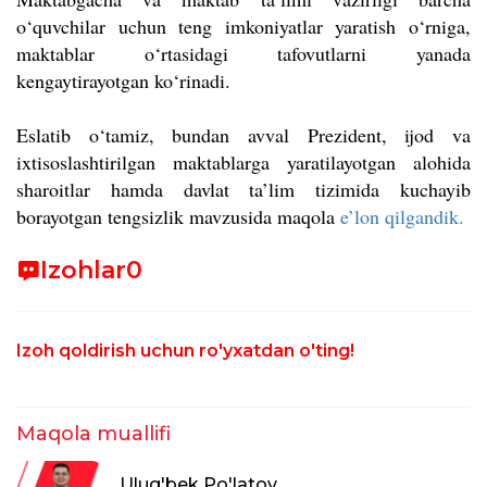
o‘quvchilar uchun teng imkoniyatlar yaratish o‘rniga,
maktablar o‘rtasidagi tafovutlarni yanada
kengaytirayotgan ko‘rinadi.
Eslatib o‘tamiz, bundan avval Prezident, ijod va
ixtisoslashtirilgan maktablarga yaratilayotgan alohida
sharoitlar hamda davlat ta’lim tizimida kuchayib
borayotgan tengsizlik mavzusida maqola
e’lon qilgandik.
Izohlar
0
Izoh qoldirish uchun ro'yxatdan o'ting!
Maqola muallifi
Ulug'bek Po'latov