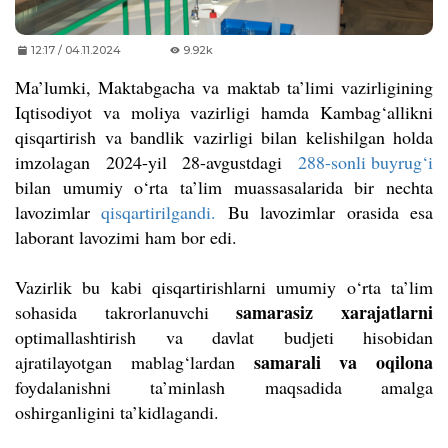
12:17 / 04.11.2024
9.92k
Ma’lumki, Maktabgacha va maktab ta’limi vazirligining
Iqtisodiyot va moliya vazirligi hamda Kambag‘allikni
qisqartirish va bandlik vazirligi bilan kelishilgan holda
imzolagan 2024-yil 28-avgustdagi
288-sonli buyrug‘i
bilan umumiy o‘rta ta’lim muassasalarida bir nechta
lavozimlar
qisqartirilgandi.
Bu lavozimlar orasida esa
laborant lavozimi ham bor edi.
Vazirlik bu kabi qisqartirishlarni umumiy o‘rta ta’lim
samarasiz xarajatlarni
sohasida takrorlanuvchi
optimallashtirish va davlat budjeti hisobidan
samarali va oqilona
ajratilayotgan mablag‘lardan
foydalanishni ta’minlash maqsadida amalga
oshirganligini ta’kidlagandi.