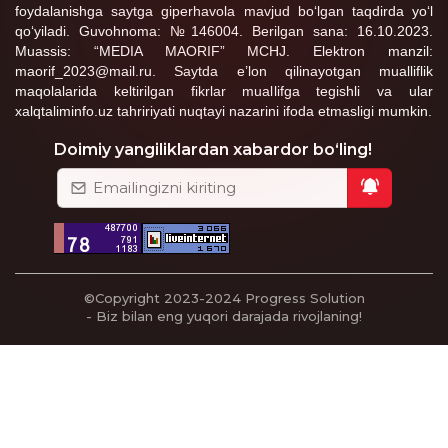
foydalanishga saytga giperhavola mavjud bo‘lgan taqdirda yo‘l
qo‘yiladi. Guvohnoma: №146004. Berilgan sana: 16.10.2023.
Muassis: “MEDIA MAORIF” MCHJ. Elektron manzil:
maorif_2023@mail.ru. Saytda e’lon qilinayotgan mualliflik
maqolalarida keltirilgan fikrlar muallifga tegishli va ular
xalqtaliminfo.uz tahririyati nuqtayi nazarini ifoda etmasligi mumkin.
Doimiy yangiliklardan xabardor bo‘ling!
©Copyright 2023-2024
Progress Solution
- Biz bilan eng yuqori darajada rivojlaning!