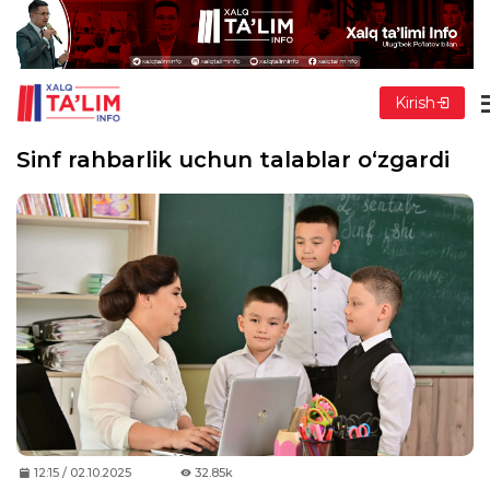
Kirish
Sinf rahbarlik uchun talablar o‘zgardi
12:15 / 02.10.2025
32.85k