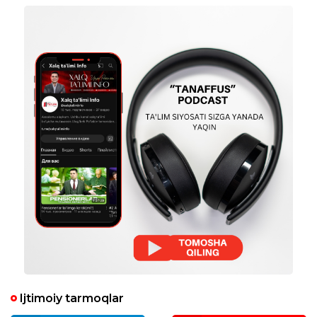
kelaman.Maʼlumotim oʻrta maxsus yangi
190 -sonli buyrugʻiga asosan sinf rahbarlik
faoliyatim toʻxtatiladimi?
taxrirlangan
Javob
Soliyaxon Akbarova
13:50:39 / 24.10.2025
O‘ktam Sarimsoqov :
Assalomu alaykum,hurmatli
USTOZLAR!!!Agar
70%+50%ms+20%direktor jamgʻarmasidan
foizlari boʻlsa,hammasini toʻlaydimi?140%ni
toʻliq toʻlaydimi?
taxrirlangan
Javob
Baxtiyorjon Alimov
18:01:35 / 27.10.2025
Nodirbek Nematjonov :
Men bir narsaga xayronman! Oliy ta'lim
Ijtimoiy tarmoqlar
berayotgan bilimga davlat shubha bilan