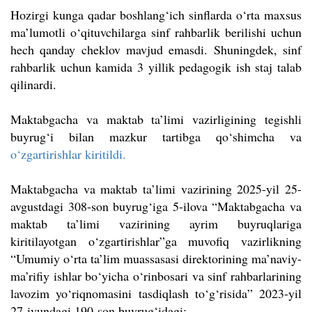
Hozirgi kunga qadar boshlang‘ich sinflarda o‘rta maxsus
ma’lumotli o‘qituvchilarga sinf rahbarlik berilishi uchun
hech qanday cheklov mavjud emasdi. Shuningdek, sinf
rahbarlik uchun kamida 3 yillik pedagogik ish staj talab
qilinardi.
Maktabgacha va maktab ta’limi vazirligining tegishli
buyrug‘i bilan mazkur tartibga qo‘shimcha va
o‘zgartirishlar kiritildi.
Maktabgacha va maktab ta’limi vazirining 2025-yil 25-
avgustdagi 308-son buyrug‘iga 5-ilova “Maktabgacha va
maktab ta’limi vazirining ayrim buyruqlariga
kiritilayotgan o‘zgartirishlar”ga muvofiq vazirlikning
“Umumiy o‘rta ta’lim muassasasi direktorining ma’naviy-
ma’rifiy ishlar bo‘yicha o‘rinbosari va sinf rahbarlarining
lavozim yo‘riqnomasini tasdiqlash to‘g‘risida” 2023-yil
27-iyundagi 190-son buyrug‘idagi: