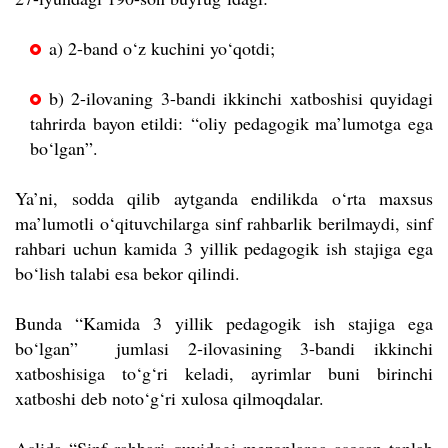
a) 2-band o‘z kuchini yo‘qotdi;
b) 2-ilovaning 3-bandi ikkinchi xatboshisi quyidagi
tahrirda bayon etildi:
“oliy pedagogik ma’lumotga ega
bo‘lgan”.
Ya’ni, sodda qilib aytganda endilikda o‘rta maxsus
ma’lumotli o‘qituvchilarga sinf rahbarlik berilmaydi, sinf
rahbari uchun kamida 3 yillik pedagogik ish stajiga ega
bo‘lish talabi esa bekor qilindi.
Bunda “Kamida 3 yillik pedagogik ish stajiga ega
bo‘lgan” jumlasi 2-ilovasining 3-bandi ikkinchi
xatboshisiga to‘g‘ri keladi, ayrimlar buni birinchi
xatboshi deb noto‘g‘ri xulosa qilmoqdalar.