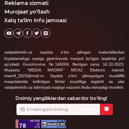
Reklama xizmati
Murojaat yo‘llash
Xalq ta'lim Info jamoasi
xalqtaliminfo.uz saytida e’lon qilingan materiallardan
foydalanishga saytga giperhavola mavjud bo‘lgan taqdirda yo‘l
qo‘yiladi. Guvohnoma: №146004. Berilgan sana: 16.10.2023.
Muassis: “MEDIA MAORIF” MCHJ. Elektron manzil:
maorif_2023@mail.ru. Saytda e’lon qilinayotgan mualliflik
maqolalarida keltirilgan fikrlar muallifga tegishli va ular
xalqtaliminfo.uz tahririyati nuqtayi nazarini ifoda etmasligi mumkin.
Doimiy yangiliklardan xabardor bo‘ling!