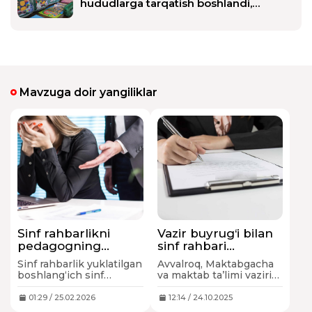
hududlarga tarqatish boshlandi,
taxrirlangan
Javob
maktablarga qachon yetkaziladi?
Mavzuga doir yangiliklar
Sinf rahbarlikni
Vazir buyrug‘i bilan
pedagogning
sinf rahbari
roziligisiz olib
lavozimiga qo‘yilgan
Sinf rahbarlik yuklatilgan
Avvalroq, Maktabgacha
qo‘yish mumkinmi?
talablar
boshlang‘ich sinf
va maktab ta’limi vaziri
yengillashtirildi
o‘qituvchilaridan
E’zoza Karimova
ularning o‘rta maxsus
imzolagan hujjat ortidan
01:29 / 25.02.2026
12:14 / 24.10.2025
ma’lumotga ega
sinf rahbarlari