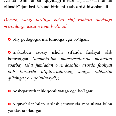
Aslida “Sinf rahbari quyidagi mezonlarga asosan tanlab
olinadi:” jumlasi 3-band birinchi xatboshisi hisoblanadi.
Demak, yangi tartibga ko‘ra sinf rahbari quyidagi
mezonlarga asosan tanlab olinadi:
oliy pedagogik ma’lumotga ega bo‘lgan;
maktabda asosiy ishchi sifatida faoliyat olib
borayotgan
(umumta’lim muassasalarida mehnatni
soatbay (shu jumladan o‘rindoshlik) asosda faoliyat
olib boruvchi o‘qituvchilarning sinfga rahbarlik
qilishiga yo‘l qo‘yilmaydi)
;
boshqaruvchanlik qobiliyatiga ega bo‘lgan;
o‘quvchilar bilan ishlash jarayonida mas’uliyat bilan
yondasha oladigan;