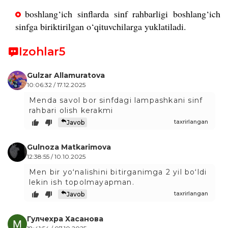
boshlang‘ich sinflarda sinf rahbarligi boshlang‘ich
sinfga biriktirilgan o‘qituvchilarga yuklatiladi.
Izohlar
5
Gulzar Allamuratova
10:06:32 / 17.12.2025
Menda savol bor sinfdagi lampashkani sinf
rahbari olish kerakmi
taxrirlangan
Javob
Gulnoza Matkarimova
12:38:55 / 10.10.2025
Men bir yoʻnalishini bitirganimga 2 yil boʻldi
lekin ish topolmayapman.
taxrirlangan
Javob
Гулчехра Хасанова