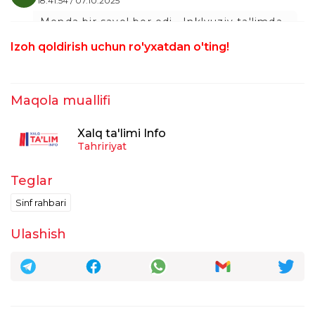
18:41:54 / 07.10.2025
Menda bir savol bor edi . Inklyuziv ta'limda
maxsus pedagog bo'lib shu maktabda
Izoh qoldirish uchun ro'yxatdan o'ting!
asosiy ishchi bo'lib ishlasa unga sinf
rahbarlik beriladimi
taxrirlangan
Javob
Maqola muallifi
O‘ktam Sarimsoqov
18:51:04 / 02.10.2025
Xalq ta'limi Info
Tahririyat
Shu yerda bir tushinmovchilik borda, agar
boshlang‘ich sinfga biriktirilgan o‘qituvchi
o‘rta maxsus maʼlumotli bo‘lsachi, unda
Teglar
rahbarlik kimga beriladi?
Sinf rahbari
taxrirlangan
Javob
Ulashish
Nodirbek Nematjonov
11:40:37 / 08.10.2025
O‘ktam Sarimsoqov :
Assalomu alaykum.Men 1994 yildan buyon
boshlangʻich sinflarda sinf rahbarlik qilib