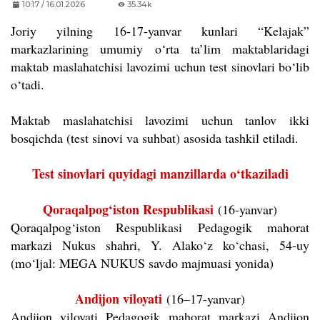
10:17 / 16.01.2026
35.34k
Joriy yilning 16-17-yanvar kunlari “Kelajak”
markazlarining umumiy o‘rta ta’lim maktablaridagi
maktab maslahatchisi lavozimi uchun test sinovlari bo‘lib
o‘tadi.
Maktab maslahatchisi lavozimi uchun tanlov ikki
bosqichda (test sinovi va suhbat) asosida tashkil etiladi.
Test sinovlari quyidagi manzillarda o‘tkaziladi
Qoraqalpog‘iston Respublikasi
(16-yanvar)
Qoraqalpog‘iston Respublikasi Pedagogik mahorat
markazi Nukus shahri, Y. Alako‘z ko‘chasi, 54-uy
(mo‘ljal: MEGA NUKUS savdo majmuasi yonida)
Andijon viloyati
(16–17-yanvar)
Andijon viloyati Pedagogik mahorat markazi Andijon