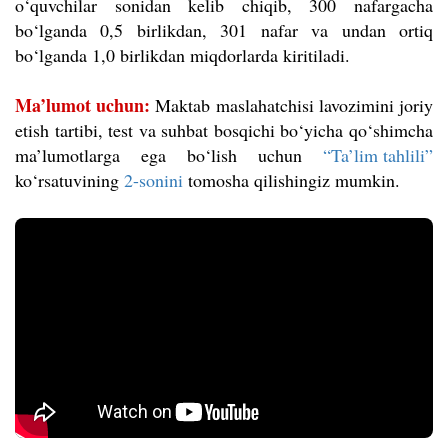
o‘quvchilar sonidan kelib chiqib, 300 nafargacha
bo‘lganda 0,5 birlikdan, 301 nafar va undan ortiq
bo‘lganda 1,0 birlikdan miqdorlarda kiritiladi.
Ma’lumot uchun:
Maktab maslahatchisi lavozimini joriy
etish tartibi, test va suhbat bosqichi bo‘yicha qo‘shimcha
ma’lumotlarga ega bo‘lish uchun
“Ta’lim tahlili”
ko‘rsatuvining
2-sonini
tomosha qilishingiz mumkin.