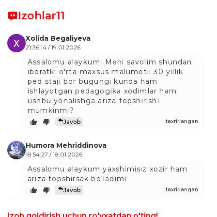
Izohlar
11
Xolida Begaliyeva
21:36:14 / 19.01.2026
Assalomu alaykum. Meni savolim shundan
iboratki o'rta-maxsus malumotli 30 yillik
ped staji bor bugungi kunda ham
ishlayotgan pedagogika xodimlar ham
ushbu yonalishga ariza topshirishi
mumkinmi?
taxrirlangan
Javob
Humora Mehriddinova
18:54:27 / 18.01.2026
Assalomu alaykum yaxshimisiz xozir ham
ariza topshirsak bo'ladimi
taxrirlangan
Javob
Muzaffar Xamzayev
Izoh qoldirish uchun ro'yxatdan o'ting!