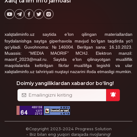
Xalq ta'lim Info jamoasi
xalqtaliminfo.uz saytida e’lon qilingan materiallardan
foydalanishga saytga giperhavola mavjud bo‘lgan taqdirda yo‘l
qo‘yiladi. Guvohnoma: №146004. Berilgan sana: 16.10.2023.
Muassis: “MEDIA MAORIF” MCHJ. Elektron manzil:
maorif_2023@mail.ru. Saytda e’lon qilinayotgan mualliflik
maqolalarida keltirilgan fikrlar muallifga tegishli va ular
xalqtaliminfo.uz tahririyati nuqtayi nazarini ifoda etmasligi mumkin.
Doimiy yangiliklardan xabardor bo‘ling!
©Copyright 2023-2024
Progress Solution
- Biz bilan eng yuqori darajada rivojlaning!