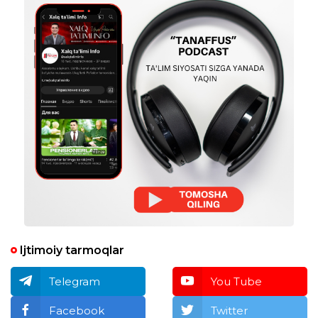
2
taxrirlangan
Javob
Halovat Hamidova
20:10:41 / 17.01.2026
aziza uskenbayeva :
Maktab maslahatchisi testiga ixtiyoriy
ravishda qatnashish mumkinmi yoki
maktablardan tavsiya etilgan shaxslar
qatnashadimi
taxrirlangan
Javob
Bozor Max
23:06:43 / 16.01.2026
Necha bal olish kerak uzi
Ijtimoiy tarmoqlar
taxrirlangan
Javob
Telegram
You Tube
Mavluda Mamatrahimova
10:26:00 / 25.04.2026
Facebook
Twitter