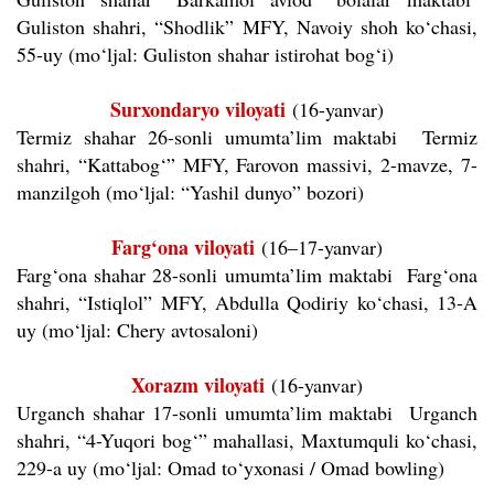
Guliston shahri, “Shodlik” MFY, Navoiy shoh ko‘chasi,
55-uy (mo‘ljal: Guliston shahar istirohat bog‘i)
Surxondaryo viloyati
(16-yanvar)
Termiz shahar 26-sonli umumta’lim maktabi Termiz
shahri, “Kattabog‘” MFY, Farovon massivi, 2-mavze, 7-
manzilgoh (mo‘ljal: “Yashil dunyo” bozori)
Farg‘ona viloyati
(16–17-yanvar)
Farg‘ona shahar 28-sonli umumta’lim maktabi Farg‘ona
shahri, “Istiqlol” MFY, Abdulla Qodiriy ko‘chasi, 13-A
uy (mo‘ljal: Chery avtosaloni)
Xorazm viloyati
(16-yanvar)
Urganch shahar 17-sonli umumta’lim maktabi Urganch
shahri, “4-Yuqori bog‘” mahallasi, Maxtumquli ko‘chasi,
229-a uy (mo‘ljal: Omad to‘yxonasi / Omad bowling)