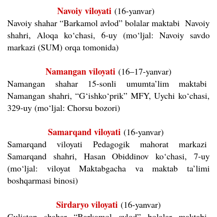
Navoiy viloyati
(16-yanvar)
Navoiy shahar “Barkamol avlod” bolalar maktabi Navoiy
shahri, Aloqa ko‘chasi, 6-uy (mo‘ljal: Navoiy savdo
markazi (SUM) orqa tomonida)
Namangan viloyati
(16–17-yanvar)
Namangan shahar 15-sonli umumta’lim maktabi
Namangan shahri, “G‘ishko‘prik” MFY, Uychi ko‘chasi,
329-uy (mo‘ljal: Chorsu bozori)
Samarqand viloyati
(16-yanvar)
Samarqand viloyati Pedagogik mahorat markazi
Samarqand shahri, Hasan Obiddinov ko‘chasi, 7-uy
(mo‘ljal: viloyat Maktabgacha va maktab ta’limi
boshqarmasi binosi)
Sirdaryo viloyati
(16-yanvar)
Guliston shahar “Barkamol avlod” bolalar maktabi