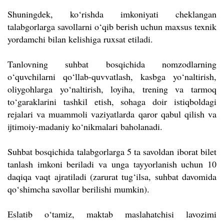
Shuningdek, ko‘rishda imkoniyati cheklangan
talabgorlarga savollarni o‘qib berish uchun maxsus texnik
yordamchi bilan kelishiga ruxsat etiladi.
Tanlovning suhbat bosqichida nomzodlarning
o‘quvchilarni qo‘llab-quvvatlash, kasbga yo‘naltirish,
oliygohlarga yo‘naltirish, loyiha, trening va tarmoq
to‘garaklarini tashkil etish, sohaga doir istiqboldagi
rejalari va muammoli vaziyatlarda qaror qabul qilish va
ijtimoiy-madaniy ko‘nikmalari baholanadi.
Suhbat bosqichida talabgorlarga 5 ta savoldan iborat bilet
tanlash imkoni beriladi va unga tayyorlanish uchun 10
daqiqa vaqt ajratiladi (zarurat tug‘ilsa, suhbat davomida
qo‘shimcha savollar berilishi mumkin).
Eslatib o‘tamiz, maktab maslahatchisi lavozimi