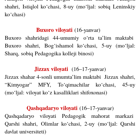
shahri, Istiqlol ko‘chasi, 8-uy (mo‘ljal: sobiq Leninskiy
ko‘chasi)
Buxoro viloyati
(16-yanvar)
Buxoro shahridagi 44-umumiy o‘rta ta’lim maktabi
Buxoro shahri, Bog‘ishamol ko‘chasi, 5-uy (mo‘ljal:
Sharq, sobiq Pedagogika kolleji binosi)
Jizzax viloyati
(16–17-yanvar)
Jizzax shahar 4-sonli umumta’lim maktabi Jizzax shahri,
“Kimyogar” MFY, To‘qimachilar ko‘chasi, 45-uy
(mo‘ljal: viloyat ko‘z kasalliklari shifoxonasi)
Qashqadaryo viloyati
(16–17-yanvar)
Qashqadaryo viloyati Pedagogik mahorat markazi
Qarshi shahri, Olimlar ko‘chasi, 2-uy (mo‘ljal: Qarshi
davlat universiteti)