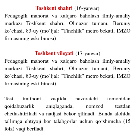
Toshkent shahri
(16-yanvar)
Pedagogik mahorat va xalqaro baholash ilmiy-amaliy
markazi Toshkent shahri, Olmazor tumani, Beruniy
ko‘chasi, 83-uy (mo‘ljal: “Tinchlik” metro bekati, IMZO
firmasining eski binosi)
Toshkent viloyati
(17-yanvar)
Pedagogik mahorat va xalqaro baholash ilmiy-amaliy
markazi Toshkent shahri, Olmazor tumani, Beruniy
ko‘chasi, 83-uy (mo‘ljal: “Tinchlik” metro bekati, IMZO
firmasining eski binosi)
Test imtihoni vaqtida nazoratchi tomonidan
qoidabuzarlik aniqlaganda, nomzod testdan
chetlashtiriladi va natijasi bekor qilinadi.
Bunda alohida
ta’limga ehtiyoji bor talabgorlar uchun qo‘shimcha (15
foiz) vaqt beriladi.