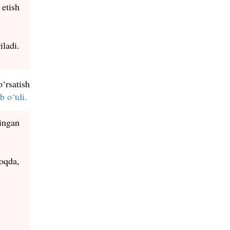
etish
iladi.
‘rsatish
ib o‘tdi.
ingan
oqda,