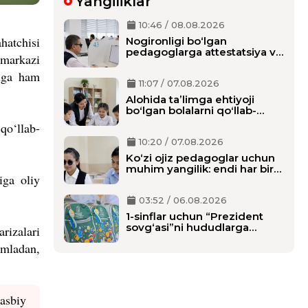
Yangiliklar
10:46 / 08.08.2026
hatchisi
Nogironligi bo‘lgan
pedagoglarga attestatsiya va
 markazi
milliy sertifikat imtihonlarida
qo‘shimcha vaqt beriladi
riga ham
11:07 / 07.08.2026
Alohida taʼlimga ehtiyoji
boʻlgan bolalarni qoʻllab-
quvvatlash tizimi tubdan
qo‘llab-
oʻzgaradi
10:20 / 07.08.2026
Ko‘zi ojiz pedagoglar uchun
muhim yangilik: endi har bir
iga oliy
o‘qituvchiga alohida shaxsiy
assistent biriktiriladi
03:52 / 06.08.2026
1-sinflar uchun “Prezident
sovg‘asi”ni hududlarga
arizalari
tarqatish boshlandi,
umladan,
maktablarga qachon
yetkaziladi?
asbiy