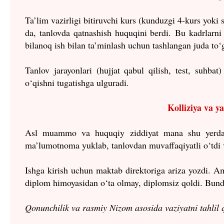
Ta’lim vazirligi bitiruvchi kurs (kunduzgi 4-kurs yoki 
da, tanlovda qatnashish huquqini berdi.
Bu kadrlarni 
bilanoq ish bilan ta’minlash uchun tashlangan juda to‘
Tanlov jarayonlari (hujjat qabul qilish, test, suhba
o‘qishni tugatishga ulguradi.
Kolliziya va y
Asl muammo va huquqiy ziddiyat mana shu yerda bo
ma’lumotnoma yuklab, tanlovdan muvaffaqiyatli o‘tdi 
Ishga kirish uchun maktab direktoriga ariza yozdi. A
diplom himoyasidan o‘ta olmay, diplomsiz qoldi. Bund
Qonunchilik va rasmiy Nizom asosida vaziyatni tahlil