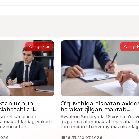
Yangiliklar
Yangilik
aktab uchun
O‘quvchiga nisbatan axloqs
ahatchilari
harakat qilgan maktab
di
maslahatchisi ishdan olina
2-aprel sanasidan
Avvalroq Sirdaryoda 16 yoshli o‘quv
"Kelajak" markazi
ta maktablardagi vakant
qizga nisbatan maktab maslahatch
vozimi uchun
tomonidan shahvoniy mazmundag
erilgandi.
xabarlar yuborilgani haqida xabar
bergandik.
.2026
16:35 / 10.07.2026