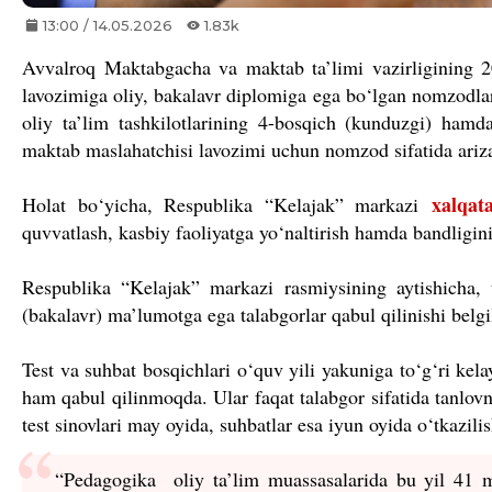
13:00 / 14.05.2026
1.83k
Avvalroq Maktabgacha va maktab ta’limi vazirligining 2
lavozimiga oliy, bakalavr diplomiga ega bo‘lgan nomzodlar
oliy ta’lim tashkilotlarining 4-bosqich (kunduzgi) hamda
maktab maslahatchisi lavozimi uchun nomzod sifatida ariz
xalqata
Holat bo‘yicha, Respublika “Kelajak” markazi
quvvatlash, kasbiy faoliyatga yo‘naltirish hamda bandligin
Respublika “Kelajak” markazi rasmiysining aytishicha, 
(bakalavr) ma’lumotga ega talabgorlar qabul qilinishi belg
Test va suhbat bosqichlari o‘quv yili yakuniga to‘g‘ri kelay
ham qabul qilinmoqda. Ular faqat talabgor sifatida tanlovn
test sinovlari may oyida, suhbatlar esa iyun oyida o‘tkazilish
“Pedagogika oliy ta’lim muassasalarida bu yil 41 mi