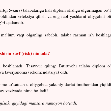
sirtqi 5-kurs) talabalariga hali diplom olishga ulgurmagan bo‘l
oldindan seleksiya qilish va eng faol yoshlarni oliygohni bit
g‘ri qadamdir.
t) ma’lum vaqt olganligi sababli, talaba rasman ish boshlag
ashirin xavf (risk) nimada?
shlanadi. Tasavvur qiling: Bitiruvchi talaba diplom o‘
va tavsiyanoma (rekomendatsiya) oldi.
mmo to‘satdan u oliygohda yakuniy davlat imtihonidan yiqild
ay vaziyatda nima bo‘ladi?
 qilsak, quyidagi manzara namoyon bo‘ladi: