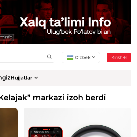
O'zbek
Kirish
ngiz
Hujjatlar
Kelajak” markazi izoh berdi