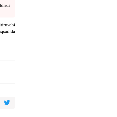
ldirdi
tiruvchi
aqsadida