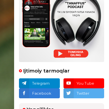
Ijtimoiy tarmoqlar
Telegram
You Tube
Facebook
Twitter