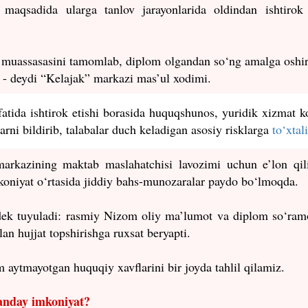
h maqsadida ularga tanlov jarayonlarida oldindan ishtirok 
m muassasasini tamomlab, diplom olgandan so‘ng amalga oshir
, - deydi “Kelajak” markazi mas’ul xodimi.
tida ishtirok etishi borasida huquqshunos, yuridik xizmat ko
rni bildirib, talabalar duch keladigan asosiy risklarga
to‘xtal
markazining maktab maslahatchisi lavozimi uchun e’lon qil
koniyat o‘rtasida jiddiy bahs-munozaralar paydo bo‘lmoqda.
ordek tuyuladi: rasmiy Nizom oliy ma’lumot va diplom so‘ram
an hujjat topshirishga ruxsat beryapti.
 aytmayotgan huquqiy xavflarini bir joyda tahlil qilamiz.
anday imkoniyat?