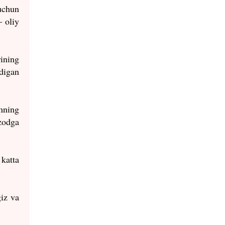
uchun
 oliy
rining
digan
mning
zodga
katta
giz va