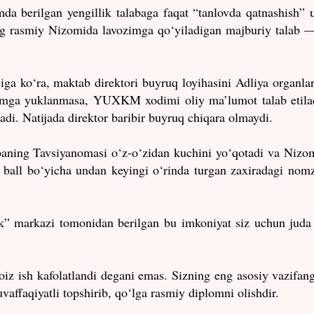
a berilgan yengillik talabaga faqat “tanlovda qatnashish” 
ing rasmiy Nizomida lavozimga qo‘yiladigan majburiy talab —
iga ko‘ra, maktab direktori buyruq loyihasini Adliya organla
zimga yuklanmasa, YUXKM xodimi oliy ma’lumot talab etila
di. Natijada direktor baribir buyruq chiqara olmaydi.
aning Tavsiyanomasi o‘z-o‘zidan kuchini yo‘qotadi va Nizo
 ball bo‘yicha undan keyingi o‘rinda turgan zaxiradagi nom
ak” markazi tomonidan berilgan bu imkoniyat siz uchun juda 
iz ish kafolatlandi degani emas. Sizning eng asosiy vazifan
ffaqiyatli topshirib, qo‘lga rasmiy diplomni olishdir.