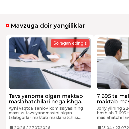
Mavzuga doir yangiliklar
So'ragan edingiz
Tavsiyanoma olgan maktab
7 695 ta m
maslahatchilari nega ishga
maktab masl
kirolmayapti? Qanday
saralab olin
Ayni vaqtda Tanlov komissiyasining
Joriy yilning 2
yechimlar bor?
maxsus tavsiyanomasini olgan
boshlab 7 695 
talabgorlar maktab maslahatchisi
maslahatchi la
sifatida ish boshlashlari kerak edi.
tanlovga start b
Ammo, kichik muammo kelib chiqdi.
20:26 / 27.07.2026
13:04 / 23.07