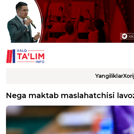
Yangiliklar
Xori
Nega maktab maslahatchisi lavozi