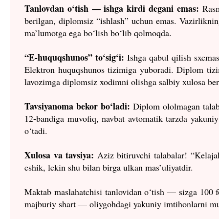
Tanlovdan o‘tish — ishga kirdi degani emas:
Rasmd
berilgan, diplomsiz “ishlash” uchun emas. Vazirlikn
ma’lumotga ega bo‘lish bo‘lib qolmoqda.
“E-huquqshunos” to‘sig‘i:
Ishga qabul qilish sxemas
Elektron huquqshunos tizimiga yuboradi. Diplom ti
lavozimga diplomsiz xodimni olishga salbiy xulosa bera
Tavsiyanoma bekor bo‘ladi:
Diplom ololmagan talab
12-bandiga muvofiq, navbat avtomatik tarzda yakuniy
o‘tadi.
Xulosa va tavsiya:
Aziz bitiruvchi talabalar! “Kelaj
eshik, lekin shu bilan birga ulkan mas’uliyatdir.
Maktab maslahatchisi tanlovidan o‘tish — sizga 100 fo
majburiy shart — oliygohdagi yakuniy imtihonlarni muva