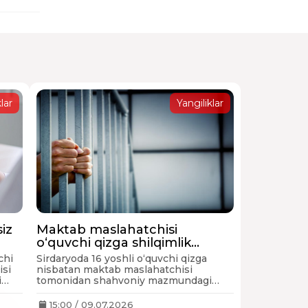
lar
Yangiliklar
iz
Maktab maslahatchisi
o‘quvchi qizga shilqimlik
di —
qilgani uchun besh sutkaga
chi
Sirdaryoda 16 yoshli o‘quvchi qizga
qamaldi
isi
nisbatan maktab maslahatchisi
i
tomonidan shahvoniy mazmundagi
xabarlar yuborilgani bilan bog‘liq holat
jinoyat ishlari bo‘yicha sudda ko‘rib
15:00 / 09.07.2026