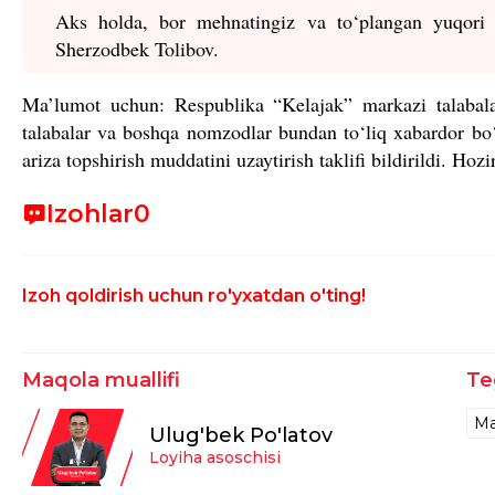
Aks holda, bor mehnatingiz va to‘plangan yuqori 
Sherzodbek Tolibov.
Ma’lumot uchun: Respublika “Kelajak” markazi talabalar
talabalar va boshqa nomzodlar bundan to‘liq xabardor bo
ariza topshirish muddatini uzaytirish taklifi bildirildi. Ho
Izohlar
0
Izoh qoldirish uchun ro'yxatdan o'ting!
Maqola muallifi
Te
Ma
Ulug'bek Po'latov
Loyiha asoschisi