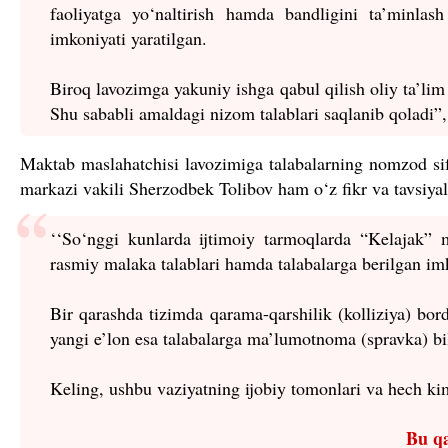
faoliyatga yo‘naltirish hamda bandligini ta’minlas
imkoniyati yaratilgan.
Biroq lavozimga yakuniy ishga qabul qilish oliy ta’li
Shu sababli amaldagi nizom talablari saqlanib qoladi”
Maktab maslahatchisi lavozimiga talabalarning nomzod sifa
markazi vakili Sherzodbek Tolibov ham o‘z fikr va tavsiyala
‘
‘
So‘nggi kunlarda ijtimoiy tarmoqlarda “Kelajak” 
rasmiy malaka talablari hamda talabalarga berilgan im
Bir qarashda tizimda qarama-qarshilik (kolliziya) b
yangi e’lon esa talabalarga ma’lumotnoma (spravka) bil
Keling, ushbu vaziyatning ijobiy tomonlari va hech kim
Bu q