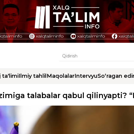
j ta'limi
Ilmiy tahlil
Maqolalar
Intervyu
So‘ragan edi
miga talabalar qabul qilinyapti? “