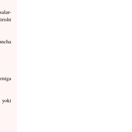
salar-
irishi
uncha
rniga
i yoki