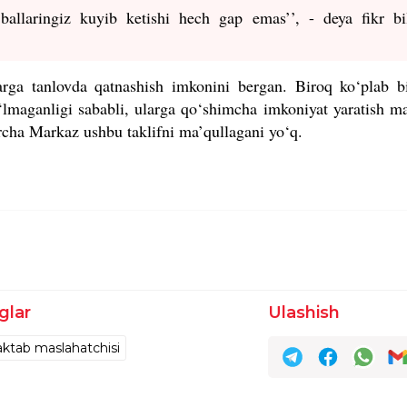
ballaringiz kuyib ketishi hech gap emas
’
’, - deya fikr bi
ga tanlovda qatnashish imkonini bergan. Biroq ko‘plab bi
‘lmaganligi sababli, ularga qo‘shimcha imkoniyat yaratish m
zircha Markaz ushbu taklifni ma’qullagani yo‘q.
glar
Ulashish
ktab maslahatchisi