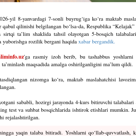
026-yil 8-yanvardagi 7-sonli buyrug‘iga ko‘ra maktab masla
 qabul qilinishi belgilangan bo‘lsa-da, Respublika “Kelajak”
 sirtqi ta’lim shaklida tahsil olayotgan 5-bosqich talabala
a yuborishga rozilik bergani haqida
xabar bergandik.
liminfo.uz
'ga rasmiy izoh berib, bu tashabbus yoshlarni 
i ta’minlash maqsadida amalga oshirilganligini ma’lum qildi.
tasdiqlangan nizomga ko‘ra, maktab maslahatchisi lavozim
ilangan.
otgani sababli, hozirgi jarayonda 4-kurs bitiruvchi talabalari 
ing test va suhbat bosqichlarida ishtirok etishlari mumkin. J
i rejalashtirilgan.
ngga yaqin talaba bitiradi. Yoshlarni qo‘llab-quvvatlash, k