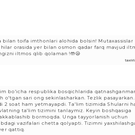
bilan toifa imthonlari alohida bolsin! Mutaxassislar
chilar orasida yer bilan osmon qadar farq mavjud il
gizni iltmos qlib qolaman !🤲😪
taxri
anim bo'icha respublika bosqichlarida qatnashganma
h o'tgan sari ong sekinlasharkan. Tezlik pasayarkan.
i 2 soat ham yetmayapdi. Ta'lim tizimida Shularni 
avlatning ta'lim tizimini tanlaymiz. Keyin boshqasiga
 murakkablashib bormoqda. Unga tayyorlanish uchun
dagi vazifalari chetta qolyapti. Tizimni yaxshilashg
er qattiq.