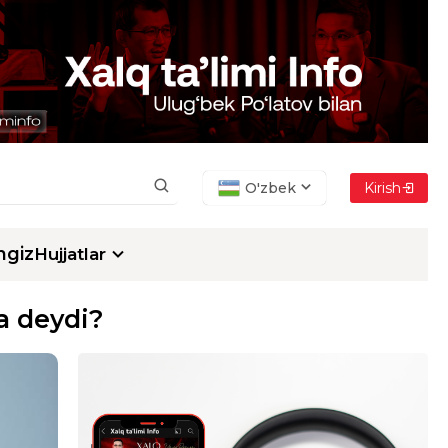
O'zbek
Kirish
ngiz
Hujjatlar
a deydi?