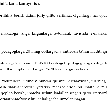
ini 2 karra kamaytirish;
ifikat berish tizimi joriy qilib, sertifikat olganlarga har oyd
, maktabga ishga kirganlarga avtomatik ravishda 2-malaka 
pedagoglarga 20 ming dollargacha imtiyozli ta’lim krediti ajr
alikdagi texnikum, TOP-10 ta oliygoh pedagoglariga yiliga b
yezdlar chipta narxlariga 15-20 foiz chegirma berish.
ri xodimlarini ijtimoiy himoya qilishni kuchaytirish, ularnin
sib shart-sharoitlar yaratish maqsadlarida bir martalik muk
qoplab berish, ipoteka uchun badallar singari qator imtiyozl
 normativ-me’yoriy hujjat haligacha imzolanmagan.