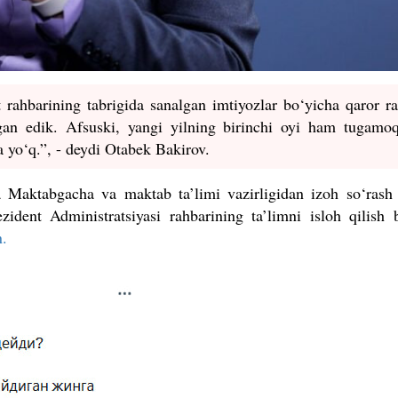
t rahbarining tabrigida sanalgan imtiyozlar bo‘yicha qaror 
gan edik. Afsuski, yangi yilning birinchi oyi ham tugamoq
a yo‘q.”, - deydi Otabek Bakirov.
a Maktabgacha va maktab ta’limi vazirligidan izoh so‘rash
zident Administratsiyasi rahbarining ta’limni isloh qilish 
n.