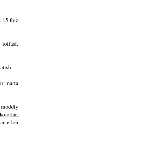
a 15 foiz
toifasi,
atish;
ir marta
g moddiy
ofotlar,
ar e’lon