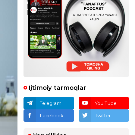
Ijtimoiy tarmoqlar
Telegram
You Tube
Facebook
Twitter