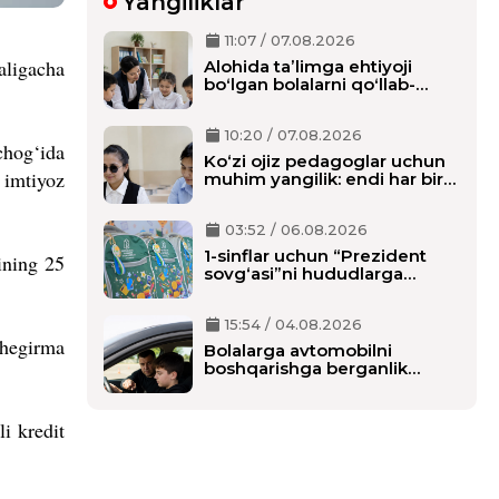
Yangiliklar
11:07 / 07.08.2026
aligacha
Alohida taʼlimga ehtiyoji
boʻlgan bolalarni qoʻllab-
quvvatlash tizimi tubdan
oʻzgaradi
10:20 / 07.08.2026
chog‘ida
Ko‘zi ojiz pedagoglar uchun
 imtiyoz
muhim yangilik: endi har bir
o‘qituvchiga alohida shaxsiy
assistent biriktiriladi
03:52 / 06.08.2026
1-sinflar uchun “Prezident
ining 25
sovg‘asi”ni hududlarga
tarqatish boshlandi,
maktablarga qachon
15:54 / 04.08.2026
yetkaziladi?
chegirma
Bolalarga avtomobilni
boshqarishga berganlik
uchun alohida javobgarlik
belgilanmoqda
i kredit