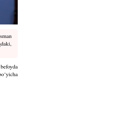
rasman
daki,
 befoyda
bo‘yicha