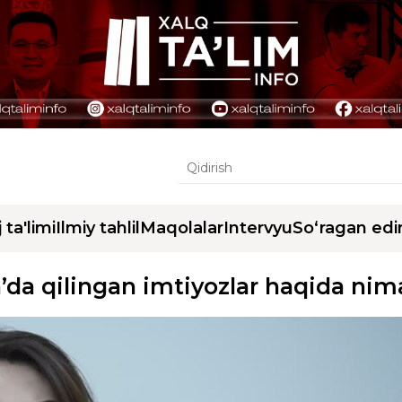
j ta'limi
Ilmiy tahlil
Maqolalar
Intervyu
So‘ragan edi
a’da qilingan imtiyozlar haqida nim