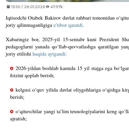
13:50 / 26.01.2026
47.97k
Iqtisodchi Otabek Bakirov davlat rahbari tomonidan o‘qitu
joriy qilinmaganligiga
e’tibor qaratdi.
Xabaringiz bor, 2025-yil 15-sentabr kuni Prezident Sha
pedagoglarni yanada qo‘llab-quvvatlashga qaratilgan yang
joriy etilishi
haqida aytgandi:
2026-yildan boshlab kamida 15 yil stajga ega bo‘lgan
foizini qoplab berish;
kelgusi o‘quv yilida davlat oliygohlariga o‘qishga k
berish;
o‘qituvchilar yangi ta’lim texnologiyalarini keng qo‘
ajratish;