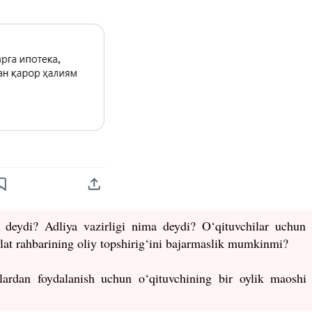
deydi? Adliya vazirligi nima deydi? O‘qituvchilar uchun 
lat rahbarining oliy topshirig‘ini bajarmaslik mumkinmi?
ulardan foydalanish uchun o‘qituvchining bir oylik maoshi 