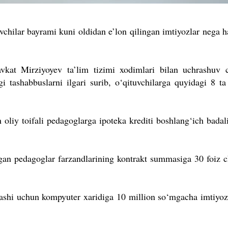
vchilar bayrami kuni oldidan e’lon qilingan imtiyozlar nega h
vkat Mirziyoyev ta’lim tizimi xodimlari bilan uchrashuv 
i tashabbuslarni ilgari surib, o‘qituvchilarga quyidagi 8 ta
 oliy toifali pedagoglarga ipoteka krediti boshlang‘ich badal
irgan pedagoglar farzandlarining kontrakt summasiga 30 foiz 
llashi uchun kompyuter xaridiga 10 million so‘mgacha imtiyozl