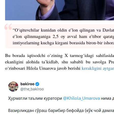
“O‘qituvchilar kunidan oldin e’lon qilingan va Davla
e’lon qilinmaganiga 2,5 oy avval ham e’tibor qarat
imtiyozlarning kuchga kirgani borasida biron-bir ishor
Bu borada iqtisodchi o‘zining X tarmog‘idagi sahifasid
ekanligini alohida ta’kidlab, shu sababli bu savolga Pre
o‘rinbosari Hilola Umarova javob berishi
kerakligini aytga