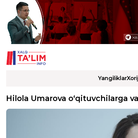
Yangiliklar
Xori
Hilola Umarova o‘qituvchilarga v