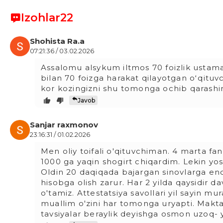
Izohlar
22
Shohista Ra.a
07:21:36 / 03.02.2026
Assalomu alsykum iltmos 70 foizlik ustama 
bilan 70 foizga harakat qilayotgan oʻqituv
kor kozingizni shu tomonga ochib qarashin
Javob
Sanjar raxmonov
23:16:31 / 01.02.2026
Men oliy toifali o'qituvchiman. 4 marta f
1000 ga yaqin shogirt chiqardim. Lekin yos
Oldin 20 daqiqada bajargan sinovlarga end
hisobga olish zarur. Har 2 yilda qaysidir d
o'tamiz. Attestatsiya savollari yil sayin
muallim o'zini har tomonga uryapti. Maktab
tavsiyalar beraylik deyishga osmon uzoq- y