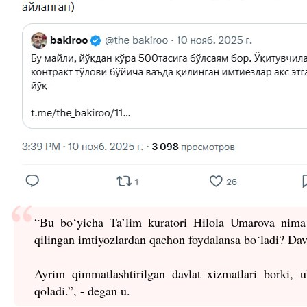
“Bu bo‘yicha Ta’lim kuratori Hilola Umarova nima 
qilingan imtiyozlardan qachon foydalansa bo‘ladi? Dav
Ayrim qimmatlashtirilgan davlat xizmatlari borki, 
qoladi.”, - degan u.