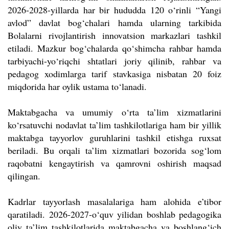
2026-2028-yillarda har bir hududda 120 o‘rinli “Yangi
avlod” davlat bog‘chalari hamda ularning tarkibida
Bolalarni rivojlantirish innovatsion markazlari tashkil
etiladi. Mazkur bog‘chalarda qo‘shimcha rahbar hamda
tarbiyachi-yo‘riqchi shtatlari joriy qilinib, rahbar va
pedagog xodimlarga tarif stavkasiga nisbatan 20 foiz
miqdorida har oylik ustama to‘lanadi.
Maktabgacha va umumiy o‘rta ta’lim xizmatlarini
ko‘rsatuvchi nodavlat ta’lim tashkilotlariga ham bir yillik
maktabga tayyorlov guruhlarini tashkil etishga ruxsat
beriladi. Bu orqali ta’lim xizmatlari bozorida sog‘lom
raqobatni kengaytirish va qamrovni oshirish maqsad
qilingan.
Kadrlar tayyorlash masalalariga ham alohida e’tibor
qaratiladi. 2026-2027-o‘quv yilidan boshlab pedagogika
oliy ta’lim tashkilotlarida maktabgacha va boshlang‘ich