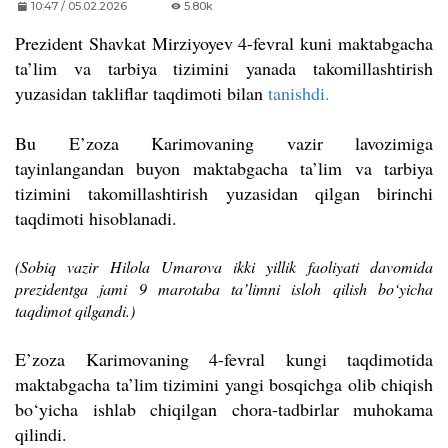
10:47 / 05.02.2026
5.80k
Prezident Shavkat Mirziyoyev 4-fevral kuni maktabgacha
ta’lim va tarbiya tizimini yanada takomillashtirish
yuzasidan takliflar taqdimoti bilan
tanishdi.
Bu E’zoza Karimovaning vazir lavozimiga
tayinlangandan buyon maktabgacha ta’lim va tarbiya
tizimini takomillashtirish yuzasidan qilgan birinchi
taqdimoti hisoblanadi.
(Sobiq vazir Hilola Umarova ikki yillik faoliyati davomida
prezidentga jami 9 marotaba ta’limni isloh qilish bo‘yicha
taqdimot qilgandi.)
E’zoza Karimovaning 4-fevral kungi taqdimotida
maktabgacha ta’lim tizimini yangi bosqichga olib chiqish
bo‘yicha ishlab chiqilgan chora-tadbirlar muhokama
qilindi.