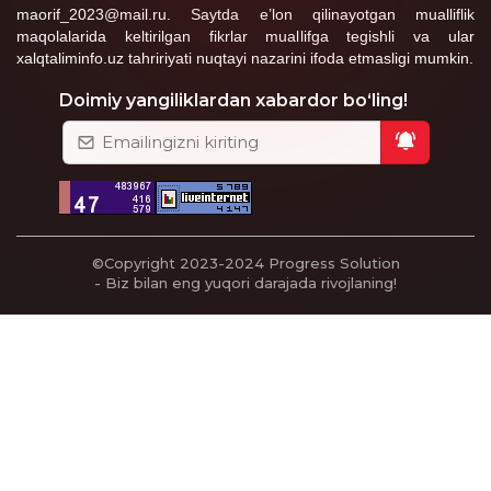
maorif_2023@mail.ru. Saytda e’lon qilinayotgan mualliflik
maqolalarida keltirilgan fikrlar muallifga tegishli va ular
xalqtaliminfo.uz tahririyati nuqtayi nazarini ifoda etmasligi mumkin.
Doimiy yangiliklardan xabardor bo‘ling!
©Copyright 2023-2024
Progress Solution
- Biz bilan eng yuqori darajada rivojlaning!