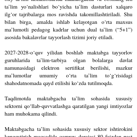
ta’lim yo‘nalishlari bo‘yicha ta’lim dasturlari xalqaro
ilg‘or tajribalarga mos ravishda takomillashtiriladi. Shu
bilan birga, amalda ishlab kelayotgan o‘rta maxsus
ma’lumotli pedagog kadrlar uchun dual ta’lim (“5+1”)
asosida bakalavrlar tayyorlash tizimi joriy etiladi.
2027-2028-o‘quv yilidan boshlab maktabga tayyorlov
guruhlarida ta’lim-tarbiya olgan bolalarga davlat
namunasidagi elektron sertifikat berilishi, mazkur
ma’lumotlar umumiy o‘rta ta’lim to‘g‘risidagi
shahodatnomada qayd etilishi ko‘zda tutilmoqda.
Taqdimotda maktabgacha ta’lim sohasida xususiy
sektorni qo‘llab-quvvatlashga qaratilgan yangi imtiyozlar
ham muhokama qilindi.
Maktabgacha ta’lim sohasida xususiy sektor ishtirokini
kengaytirish maqsadida qamrov darajasi 80 foizdan past