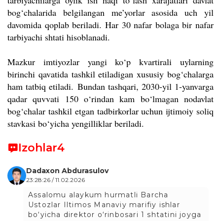
bog‘chalarida belgilangan me’yorlar asosida uch yil
davomida qoplab beriladi. Har 30 nafar bolaga bir nafar
tarbiyachi shtati hisoblanadi.
Mazkur imtiyozlar yangi ko‘p kvartirali uylarning
birinchi qavatida tashkil etiladigan xususiy bog‘chalarga
ham tatbiq etiladi.
Bundan tashqari, 2030-yil 1-yanvarga
qadar quvvati 150 o‘rindan kam bo‘lmagan nodavlat
bog‘chalar tashkil etgan tadbirkorlar uchun ijtimoiy soliq
stavkasi bo‘yicha yengilliklar beriladi.
Izohlar
4
Dadaxon Abdurasulov
23:28:26 / 11.02.2026
Assalomu alaykum hurmatli Barcha
Ustozlar Iltimos Manaviy marifiy ishlar
bo‘yicha direktor o‘rinbosari 1 shtatini joyga