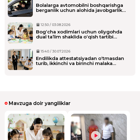
Bolalarga avtomobilni boshqarishga
berganlik uchun alohida javobgarlik
belgilanmoqda
12:50 / 03.08.2026
Bog‘cha xodimlari uchun oliygohda
dual ta’lim shaklida o‘qish tartibi
belgilanmoqda
15:40 / 30.07.2026
Endilikda attestatsiyadan o‘tmasdan
turib, ikkinchi va birinchi malaka
toifasini olishi mumkin bo‘ladi
Mavzuga doir yangiliklar