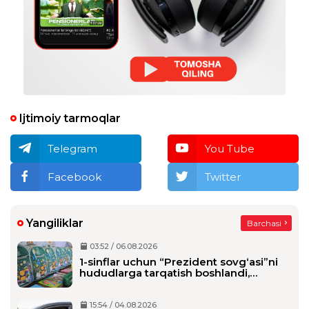
ko'ringandi.
1
taxrirlangan
Javob
Ijtimoiy tarmoqlar
Telegram
You Tube
Facebook
Twitter
Yangiliklar
Barchasi
03:52 / 06.08.2026
1-sinflar uchun “Prezident sovg‘asi”ni
hududlarga tarqatish boshlandi,
maktablarga qachon yetkaziladi?
15:54 / 04.08.2026