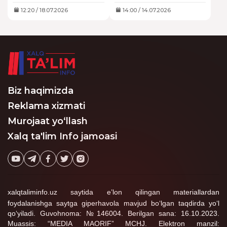
Muxtoraliyev huquqiy
issiq tufayli davlat
izoh berdi. Uning
maktabgacha ta’lim
12:20 / 18.07.2026
14:00 / 14.07.2026
ta’kidlashicha, avvalo
tashkilotlari faoliyatini
bekor turib qolishning
vaqtincha to‘xtatish
sababi qanday
masalasi ko‘rib
baholanishi muhim
chiqilmoqda.
ahamiyatga ega. Chunki
Mehnat kodeksining
266-moddasida bunday
holatlar uchun turli
tartiblar belgilangan.
Biz haqimizda
Reklama xizmati
Murojaat yo‘llash
Xalq ta'lim Info jamoasi
xalqtaliminfo.uz saytida e’lon qilingan materiallardan
foydalanishga saytga giperhavola mavjud bo‘lgan taqdirda yo‘l
qo‘yiladi. Guvohnoma: №146004. Berilgan sana: 16.10.2023.
Muassis: “MEDIA MAORIF” MCHJ. Elektron manzil: