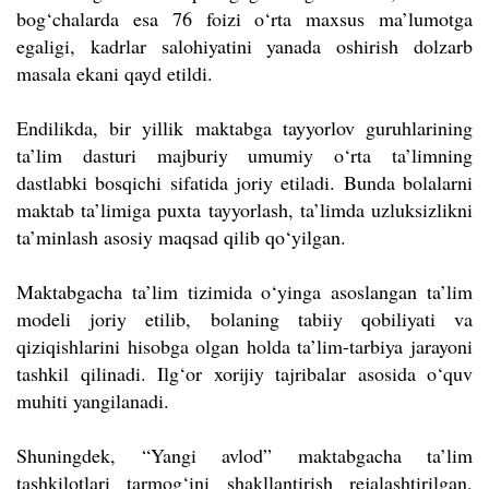
bog‘chalarda esa 76 foizi o‘rta maxsus ma’lumotga
egaligi, kadrlar salohiyatini yanada oshirish dolzarb
masala ekani qayd etildi.
Endilikda, bir yillik maktabga tayyorlov guruhlarining
ta’lim dasturi majburiy umumiy o‘rta ta’limning
dastlabki bosqichi sifatida joriy etiladi. Bunda bolalarni
maktab ta’limiga puxta tayyorlash, ta’limda uzluksizlikni
ta’minlash asosiy maqsad qilib qo‘yilgan.
Maktabgacha ta’lim tizimida o‘yinga asoslangan ta’lim
modeli joriy etilib, bolaning tabiiy qobiliyati va
qiziqishlarini hisobga olgan holda ta’lim-tarbiya jarayoni
tashkil qilinadi. Ilg‘or xorijiy tajribalar asosida o‘quv
muhiti yangilanadi.
Shuningdek, “Yangi avlod” maktabgacha ta’lim
tashkilotlari tarmog‘ini shakllantirish rejalashtirilgan.