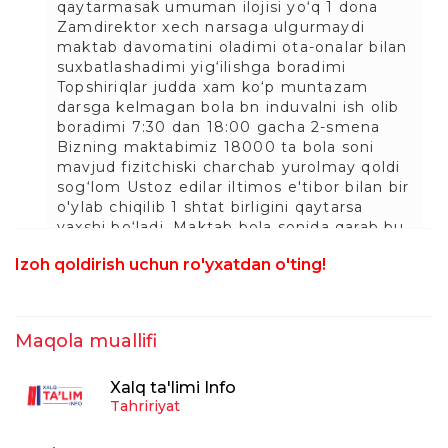
qaytarmasak umuman ilojisi yo‘q 1 dona
Zamdirektor xech narsaga ulgurmaydi
maktab davomatini oladimi ota-onalar bilan
suxbatlashadimi yig‘ilishga boradimi
Topshiriqlar judda xam ko‘p muntazam
darsga kelmagan bola bn induvalni ish olib
boradimi 7:30 dan 18:00 gacha 2-smena
Bizning maktabimiz 18000 ta bola soni
mavjud fizitchiski charchab yurolmay qoldi
sog‘lom Ustoz edilar iltimos e'tibor bilan bir
o'ylab chiqilib 1 shtat birligini qaytarsa
yaxshi bo‘ladi. Maktab bola sonida qarab bu
xaqiqat 1800+1 mantiqiy to‘g‘ri kelmasa
Izoh qoldirish uchun ro'yxatdan o'ting!
kerak Xamma Ustozlarimga yaxshi kayfiyat
hamroh bo‘lsin Andijon viloyati Izboskan
tumani D.Rasulov
1
taxrirlangan
Javob
Maqola muallifi
Ikromjon Azimov
Xalq ta'limi Info
11:48:40 / 08.02.2026
Tahririyat
maslahatchi shtatini bo‘shagan ma'naviy-
ma‘rifiy ishlar bo‘yicha direktor