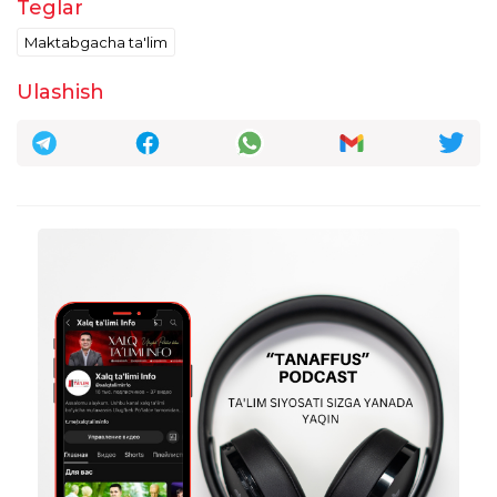
Teglar
o'rinbosarlariga berish kerak ishsiz qoldi
Maktabgacha ta'lim
ularni ham oilasi bor
taxrirlangan
Javob
Ulashish
Erkin Mirzayev
20:15:19 / 05.02.2026
Maktab darsliklarini boshqatdan koʻrib
chiqish kerak.
1
taxrirlangan
Javob
Dadaxon Abdurasulov
23:40:44 / 11.02.2026
Erkin Mirzayev :
O‘zi barcha dars mavzusi ko‘rib chiqilib
eskilik qolmadi ustoz barchasi yangiliklarga
boy kitob bo‘lib ishlab chiqarildi faqatgina
bir oz o'tirib pedagog o‘z ustida ishlash
qoldi juda ko‘p pedagog ustozlar o‘zini
ustida ishlamasdan qo'ydi shuning uchun
pragranmalar qiyin bo‘lib tog'dek