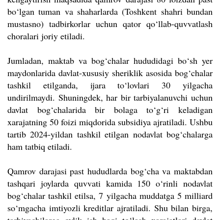
bo‘lgan tuman va shaharlarda (Toshkent shahri bundan
mustasno) tadbirkorlar uchun qator qo‘llab-quvvatlash
choralari joriy etiladi.
Jumladan, maktab va bog‘chalar hududidagi bo‘sh yer
maydonlarida davlat-xususiy sheriklik asosida bog‘chalar
tashkil etilganda, ijara to‘lovlari 30 yilgacha
undirilmaydi. Shuningdek, har bir tarbiyalanuvchi uchun
davlat bog‘chalarida bir bolaga to‘g‘ri keladigan
xarajatning 50 foizi miqdorida subsidiya ajratiladi. Ushbu
tartib 2024-yildan tashkil etilgan nodavlat bog‘chalarga
ham tatbiq etiladi.
Qamrov darajasi past hududlarda bog‘cha va maktabdan
tashqari joylarda quvvati kamida 150 o‘rinli nodavlat
bog‘chalar tashkil etilsa, 7 yilgacha muddatga 5 milliard
so‘mgacha imtiyozli kreditlar ajratiladi. Shu bilan birga,
tarbiyachilarga oylik ish haqi to‘lash xarajatlari davlat