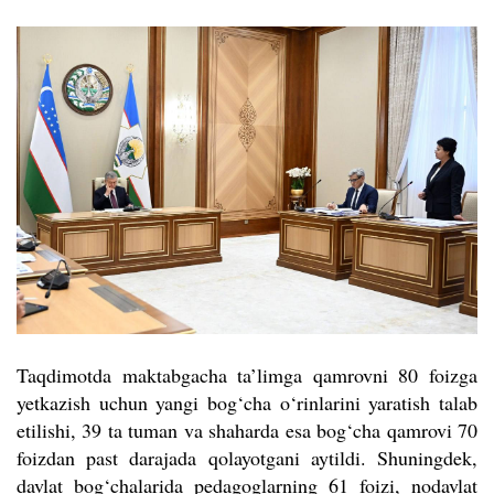
Taqdimotda maktabgacha ta’limga qamrovni 80 foizga
yetkazish uchun yangi bog‘cha o‘rinlarini yaratish talab
etilishi, 39 ta tuman va shaharda esa bog‘cha qamrovi 70
foizdan past darajada qolayotgani aytildi. Shuningdek,
davlat bog‘chalarida pedagoglarning 61 foizi, nodavlat