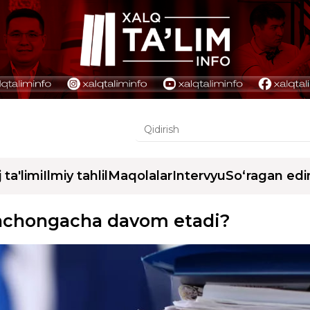
j ta'limi
Ilmiy tahlil
Maqolalar
Intervyu
So‘ragan edi
qachongacha davom etadi?