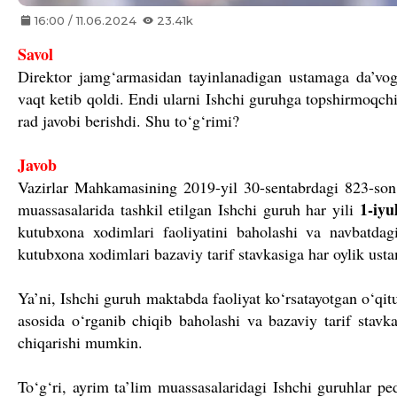
16:00 / 11.06.2024
23.41k
Savol
Direktor jamg‘armasidan tayinlanadigan ustamaga da’vog
vaqt ketib qoldi. Endi ularni Ishchi guruhga topshirmoqch
rad javobi berishdi. Shu to‘g‘rimi?
Javob
Vazirlar Mahkamasining 2019-yil 30-sentabrdagi 823-son
1-iyu
muassasalarida tashkil etilgan Ishchi guruh har yili
kutubxona xodimlari faoliyatini baholashi va navbatdag
kutubxona xodimlari bazaviy tarif stavkasiga har oylik ust
Ya’ni, Ishchi guruh maktabda faoliyat ko‘rsatayotgan o‘qi
asosida o‘rganib chiqib baholashi va bazaviy tarif stavka
chiqarishi mumkin.
To‘g‘ri, ayrim ta’lim muassasalaridagi Ishchi guruhlar p