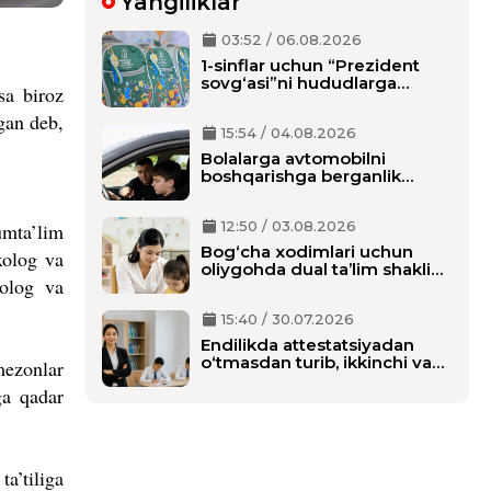
Yangiliklar
03:52 / 06.08.2026
1-sinflar uchun “Prezident
sovg‘asi”ni hududlarga
sa biroz
tarqatish boshlandi,
maktablarga qachon
gan deb,
15:54 / 04.08.2026
yetkaziladi?
Bolalarga avtomobilni
boshqarishga berganlik
uchun alohida javobgarlik
belgilanmoqda
12:50 / 03.08.2026
umta’lim
Bog‘cha xodimlari uchun
xolog va
oliygohda dual ta’lim shaklida
xolog va
o‘qish tartibi belgilanmoqda
15:40 / 30.07.2026
Endilikda attestatsiyadan
o‘tmasdan turib, ikkinchi va
mezonlar
birinchi malaka toifasini olishi
ga qadar
mumkin bo‘ladi
a’tiliga