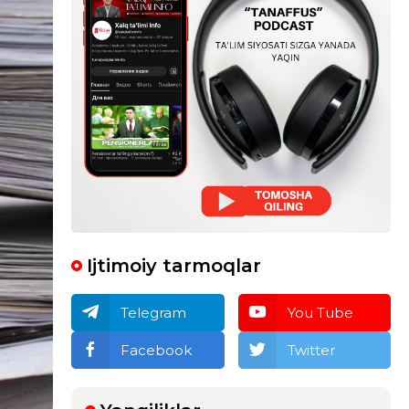
Ijtimoiy tarmoqlar
Telegram
You Tube
Facebook
Twitter