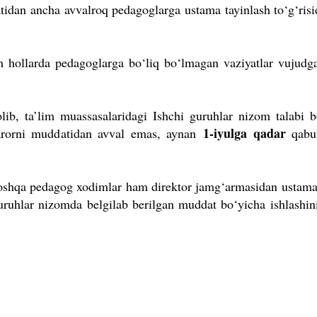
datidan ancha avvalroq pedagoglarga ustama tayinlash to‘g‘risi
m hollarda pedagoglarga bo
‘liq bo
‘lmagan vaziyatlar vujudga
olib, ta’lim muassasalaridagi Ishchi guruhlar nizom talabi b
1-iyulga qadar
 qarorni muddatidan avval emas, aynan
qabul
 boshqa pedagog xodimlar ham direktor jamg‘armasidan ustama
ruhlar nizomda belgilab berilgan muddat bo‘yicha ishlashini