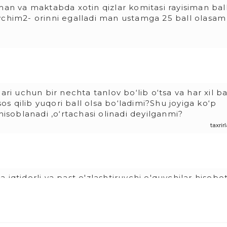
man va maktabda xotin qizlar komitasi rayisiman ball
vchim2- orinni egalladi man ustamga 25 ball olasam
ari uchun bir nechta tanlov bo‘lib o‘tsa va har xil ba
sos qilib yuqori ball olsa bo‘ladimi?Shu joyiga ko‘p
soblanadi ,o‘rtachasi olinadi deyilganmi?
taxri
iqtidorli va past o'zlashtiruvchi o'quvchilar hisobot
taxri