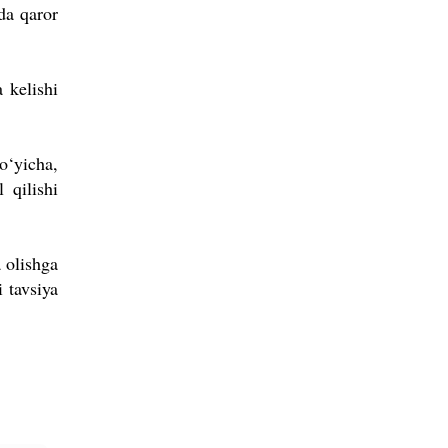
da qaror
 kelishi
o‘yicha,
 qilishi
 olishga
 tavsiya