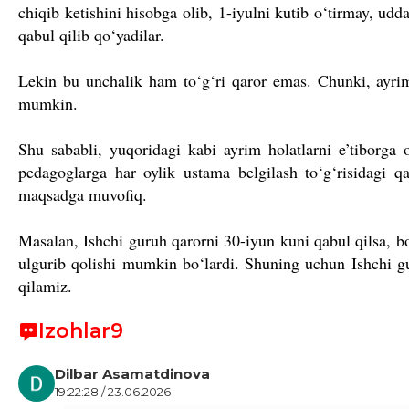
chiqib ketishini hisobga olib, 1-iyulni kutib o‘tirmay, ud
qabul qilib qo‘yadilar.
Lekin bu unchalik ham to‘g‘ri qaror emas. Chunki, ayri
mumkin.
Shu sababli, yuqoridagi kabi ayrim holatlarni e’tiborga 
pedagoglarga har oylik ustama belgilash to‘g‘risidagi
maqsadga muvofiq.
Masalan, Ishchi guruh qarorni 30-iyun kuni qabul qilsa,
ulgurib qolishi mumkin bo‘lardi. Shuning uchun Ishchi gu
qilamiz.
Izohlar
9
Dilbar Asamatdinova
19:22:28 / 23.06.2026