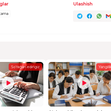
glar
Ulashish
tama
dan tashqari ishlarga past o'zlashtiruvch va iqtidor
bo'ldimi yoki yana qo'shimsha hujjat talab etiladimii
 Po`latov
taxri
So'ragan edingiz
Yangilik
h uchun Yanvarda Hujjat topshirsa bo`ladimi
taxri