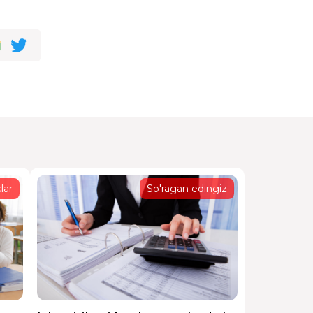
li
rlangan
lar
So'ragan edingiz
rlangan