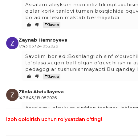
Assalam aleykum man inliz tili oqituvchisi
qizlar korik tanlovi tuman bosqichida oqu
boladimi lekin maktab bermayabdi
Javob
Zaynab Hamroyeva
17:43:03 / 24.05.2026
Savolim bor edi:Boshlang‘ich sinf o‘quvchil
to‘plasa,yuqori ball olgan o‘quvchi ishini a
pedagoglar tushunishmayapti.Bu qanday hi
Javob
Zilola Abdullayeva
14:36:45 / 19.05.2026
Assalomu alaykum sinfdan tashqari ishlarga 
solinsa bo'ldimi
Izoh qoldirish uchun ro'yxatdan o'ting!
Javob
Abdulloh