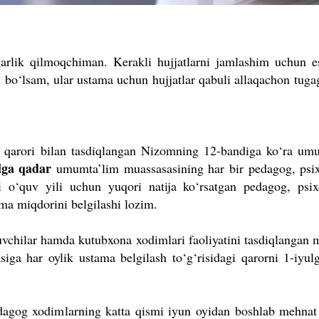
arlik qilmoqchiman. Kerakli hujjatlarni jamlashim uchun e
i bo‘lsam, ular ustama uchun hujjatlar qabuli allaqachon tuga
 qarori bilan tasdiqlangan Nizomning 12-bandiga ko‘ra um
lga qadar
umumta’lim muassasasining har bir pedagog, psi
i o‘quv yili uchun yuqori natija ko‘rsatgan pedagog, psi
ama miqdorini belgilashi lozim.
tuvchilar hamda kutubxona xodimlari faoliyatini tasdiqlangan 
siga har oylik ustama belgilash to‘g‘risidagi qarorni 1-iyul
edagog xodimlarning katta qismi iyun oyidan boshlab mehnat t