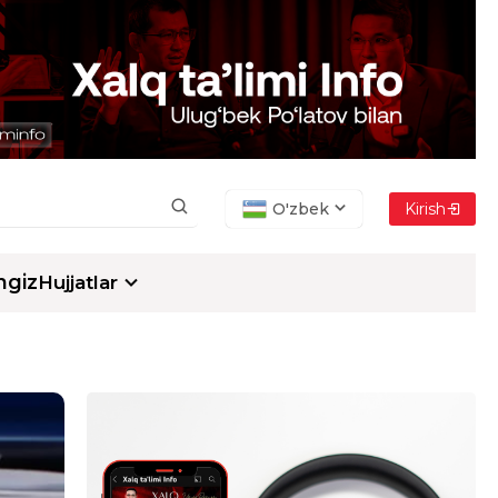
O'zbek
Kirish
ngiz
Hujjatlar