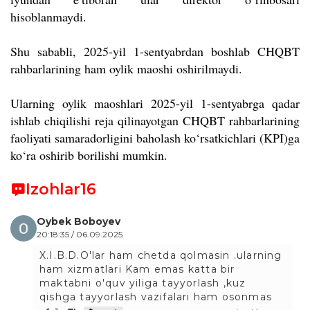
hisoblanmaydi.
Shu sababli, 2025-yil 1-sentyabrdan boshlab CHQBT
rahbarlarining ham oylik maoshi oshirilmaydi.
Ularning oylik maoshlari 2025-yil 1-sentyabrga qadar
ishlab chiqilishi reja qilinayotgan CHQBT rahbarlarining
faoliyati samaradorligini baholash ko‘rsatkichlari (KPI)ga
ko‘ra oshirib borilishi mumkin.
Izohlar
16
Oybek Boboyev
20:18:35 / 06.09.2025
X.I.B.D.O'lar ham chetda qolmasin .ularning
ham xizmatlari Kam emas katta bir
maktabni o'quv yiliga tayyorlash ,kuz
qishga tayyorlash vazifalari ham osonmas