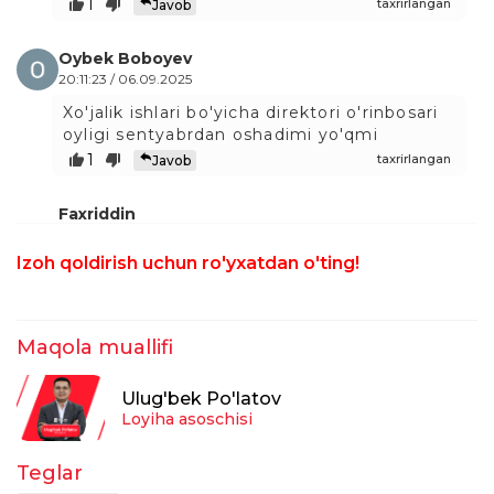
1
taxrirlangan
Javob
Oybek Boboyev
20:11:23 / 06.09.2025
Xo'jalik ishlari bo'yicha direktori o'rinbosari
oyligi sentyabrdan oshadimi yo'qmi
1
taxrirlangan
Javob
Faxriddin
19:45:06 / 21.08.2025
Izoh qoldirish uchun ro'yxatdan o'ting!
Men o'zim ishlab ketgan 6 ta maktabni
yaxshi bilaman. Psixologlar o'quvchilarni
bilmaydi, o'quvchilar psixologni tanimaydi.
Lekin bekor vaqting yoniga borsang seni
Maqola muallifi
zeriktimaydi. Albatta, bu juda achinarli
holat. Ularga maoshning oshishi shunchaki
Ulug'bek Po'latov
bayram, aslo fidoyilik uchun motivatsiya
Loyiha asoschisi
emas. Men faqat o'z ko'rganimni aytdim,
boshqa hech kimga tegishli emas!
Teglar
taxrirlangan
Javob