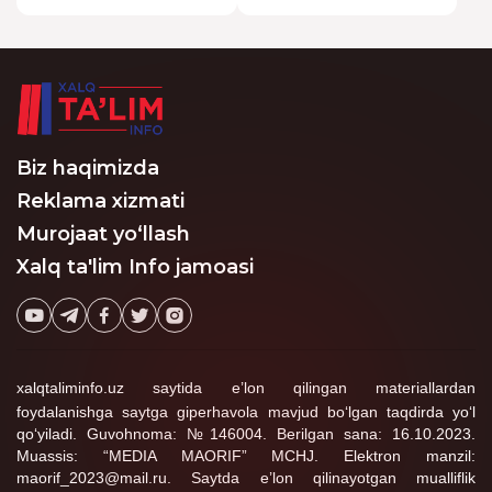
undan daromad solig‘i
to‘lovlarini amalga
MMIBRO' bilan teng qilish kk
olinadi.
oshirishga hech qanday
4
taxrirlangan
Javob
limit belgilanmagan.
Navruzoff
13:31:20 / 26.03.2025
Maktab maslahatchilarning maoshichi?
Biz haqimizda
taxrirlangan
Javob
Reklama xizmati
Murojaat yo‘llash
GULNOZA
Xalq ta'lim Info jamoasi
12:37:06 / 26.03.2025
XIBDO'larni oylik maoshichi
1
taxrirlangan
Javob
xalqtaliminfo.uz saytida e’lon qilingan materiallardan
Azamat Razzoqov
foydalanishga saytga giperhavola mavjud bo‘lgan taqdirda yo‘l
17:17:34 / 05.05.2025
qo‘yiladi. Guvohnoma: №146004. Berilgan sana: 16.10.2023.
Muassis: “MEDIA MAORIF” MCHJ. Elektron manzil:
GULNOZA :
maorif_2023@mail.ru. Saytda e’lon qilinayotgan mualliflik
Maktabda ta'lim sifatini, o'quvchilari