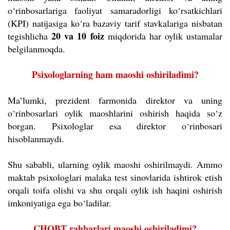
o‘rinbosarlariga faoliyat samaradorligi ko‘rsatkichlari
(KPI) natijasiga ko‘ra bazaviy tarif stavkalariga nisbatan
20 va 10 foiz
tegishlicha
miqdorida har oylik ustamalar
belgilanmoqda.
Psixologlarning ham maoshi oshiriladimi?
Ma’lumki, prezident farmonida direktor va uning
o‘rinbosarlari oylik maoshlarini oshirish haqida so‘z
borgan. Psixologlar esa direktor o‘rinbosari
hisoblanmaydi.
Shu sababli, ularning oylik maoshi oshirilmaydi. Ammo
maktab psixologlari malaka test sinovlarida ishtirok etish
orqali toifa olishi va shu orqali oylik ish haqini oshirish
imkoniyatiga ega bo‘ladilar.
CHQBT rahbarlari maoshi oshiriladimi?