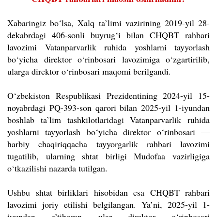
Xabaringiz bo‘lsa, Xalq ta’limi vazirining 2019-yil 28-
dekabrdagi 406-sonli buyrug‘i bilan CHQBT rahbari
lavozimi Vatanparvarlik ruhida yoshlarni tayyorlash
bo‘yicha direktor o‘rinbosari lavozimiga o‘zgartirilib,
ularga direktor o‘rinbosari maqomi berilgandi.
O‘zbekiston Respublikasi Prezidentining 2024-yil 15-
noyabrdagi PQ-393-son qarori bilan 2025-yil 1-iyundan
boshlab ta’lim tashkilotlaridagi Vatanparvarlik ruhida
yoshlarni tayyorlash bo‘yicha direktor o‘rinbosari —
harbiy chaqiriqqacha tayyorgarlik rahbari lavozimi
tugatilib, ularning shtat birligi Mudofaa vazirligiga
o‘tkazilishi nazarda tutilgan.
Ushbu shtat birliklari hisobidan esa CHQBT rahbari
lavozimi joriy etilishi belgilangan. Ya’ni, 2025-yil 1-
iyundan e
’
tiboran ular direktor o‘rinbosari