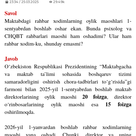
23:34 / 25.03.2025
29.49k
Savol
Maktabdagi rahbar xodimlarning oylik maoshlari 1-
sentyabrdan boshlab oshar ekan. Bunda psixolog va
CHQBT rahbarlari maoshi ham oshadimi? Ular ham
rahbar xodim-ku, shunday emasmi?
Javob
O‘zbekiston Respublikasi Prezidentining “Maktabgacha
va maktab ta’limi sohasida boshqaruv tizimi
samaradorligini oshirish chora-tadbirlari to‘g‘risida”gi
farmoni bilan 2025-yil 1-sentyabrdan boshlab maktab
20 foizga
direktorlarining oylik maoshi
, direktor
15 foizga
o‘rinbosarlarining oylik maoshi esa
oshirilmoqda.
2026-yil 1-yanvardan boshlab rahbar xodimlarning
maoshi yana oshadi. Chunki, direktor va uning