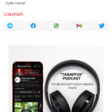
Oylik maosh
Zamira Soliyeva
20:46:08 / 20.08.2025
Ulashish
Психолог штатини урнига Хар битта
мактабга психолог инспектор булса
яхши,психологларни ищини зам директор
килади,формали ходим мактабда Хар куни
булса хукукбузарлик камаяди
taxrirlangan
Javob
Aralash TV
21:30:21 / 20.08.2025
Zamira Soliyeva :
Siz ham psixolog boʻlganizda boshqacha
fikr aytgan bo'lardingiz.
taxrirlangan
Javob
Elmira Umirbekova
21:48:12 / 17.09.2025
Zamira Soliyeva :