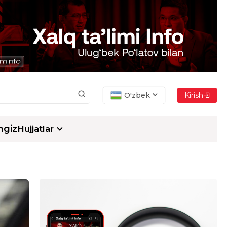
O'zbek
Kirish
ngiz
Hujjatlar