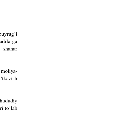
buyrug‘i
adrlarga
t shahar
 moliya-
‘tkazish
 hududiy
i to‘lab