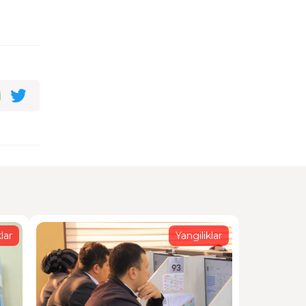
rlangan
i
rlangan
orat
rlangan
lar
Yangiliklar
li