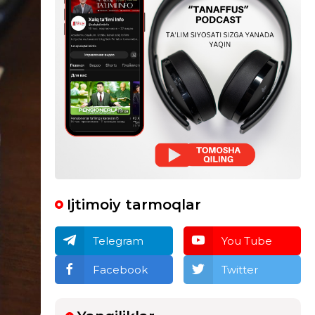
Ijtimoiy tarmoqlar
Telegram
You Tube
Facebook
Twitter