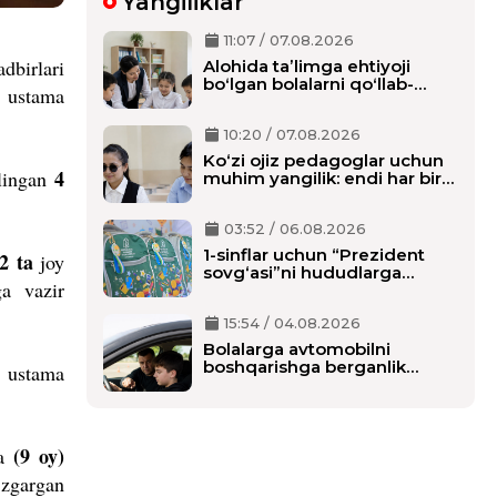
Yangiliklar
11:07 / 07.08.2026
dbirlari
Alohida taʼlimga ehtiyoji
boʻlgan bolalarni qoʻllab-
k ustama
quvvatlash tizimi tubdan
oʻzgaradi
10:20 / 07.08.2026
Ko‘zi ojiz pedagoglar uchun
4
olingan
muhim yangilik: endi har bir
o‘qituvchiga alohida shaxsiy
assistent biriktiriladi
03:52 / 06.08.2026
1-sinflar uchun “Prezident
2 ta
joy
sovg‘asi”ni hududlarga
ga vazir
tarqatish boshlandi,
maktablarga qachon
15:54 / 04.08.2026
yetkaziladi?
Bolalarga avtomobilni
boshqarishga berganlik
k ustama
uchun alohida javobgarlik
belgilanmoqda
(9 oy)
da
zgargan