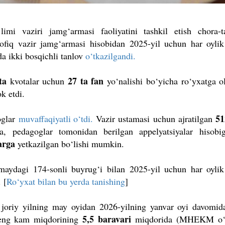
i vaziri jamg‘armasi faoliyatini tashkil etish chora-ta
vofiq vazir jamg‘armasi hisobidan 2025-yil uchun har oyli
a ikki bosqichli tanlov
o‘tkazilgandi.
ta
27 ta fan
kvotalar uchun
yo‘nalishi bo‘yicha ro‘yxatga 
ok etdi.
51
glar
muvaffaqiyatli o‘tdi.
Vazir ustamasi uchun ajratilgan
a, pedagoglar tomonidan berilgan appelyatsiyalar hisobi
arga
yetkazilgan bo‘lishi mumkin.
maydagi 174-sonli buyrug‘i bilan 2025-yil uchun har oyli
. [
Ro‘yxat bilan bu yerda tanishing
]
joriy yilning may oyidan 2026-yilning yanvar oyi davomi
5,5 baravari
g eng kam miqdorining
miqdorida (MHEKM o‘