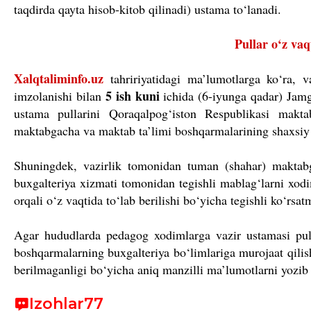
taqdirda qayta hisob-kitob qilinadi) ustama to‘lanadi.
Pullar o‘z vaq
Xalqtaliminfo.uz
tahririyatidagi ma’lumotlarga ko‘ra, v
5 ish kuni
imzolanishi bilan
ichida (6-iyunga qadar) Jamg
ustama pullarini Qoraqalpog‘iston Respublikasi makta
maktabgacha va maktab ta’limi boshqarmalarining shaxsiy 
Shuningdek, vazirlik tomonidan tuman (shahar) maktabg
buxgalteriya xizmati tomonidan tegishli mablag‘larni xodi
orqali o‘z vaqtida to‘lab berilishi bo‘yicha tegishli ko‘rsat
Agar hududlarda pedagog xodimlarga vazir ustamasi pull
boshqarmalarning buxgalteriya bo‘limlariga murojaat qilis
berilmaganligi bo‘yicha aniq manzilli ma’lumotlarni yozib
Izohlar
77