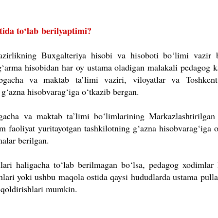
tida to
‘lab
berilyaptimi?
azirlikning Buxgalteriya hisobi va hisoboti bo‘limi vazir 
‘arma hisobidan har oy ustama oladigan malakali pedagog k
bgacha va maktab ta’limi vaziri, viloyatlar va Toshken
g‘azna hisobvarag‘iga o‘tkazib bergan.
acha va maktab ta’limi bo‘limlarining Markazlashtirilgan
m faoliyat yuritayotgan tashkilotning g‘azna hisobvarag‘iga o
malar berilgan.
ari haligacha to‘lab berilmagan bo‘lsa, pedagog xodimlar
hlari yoki ushbu maqola ostida qaysi hududlarda ustama pullar
 qoldirishlari mumkin.