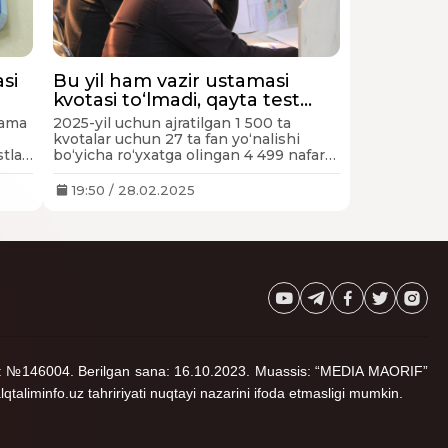
rlangan
si
Bu yil ham vazir ustamasi
kvotasi to‘lmadi, qayta test
o‘tkaziladimi?
tama
2025-yil uchun ajratilgan 1 500 ta
kvotalar uchun 27 ta fan yo‘nalishi
tlari
bo‘yicha ro‘yxatga olingan 4 499 nafar
di
nomzodning 4 434 nafari test
sinovlarida ishtirok etdi.
19:50 / 28.02.2025
rlangan
rlangan
noma: №146004. Berilgan sana: 16.10.2023. Muassis: “MEDIA MAORIF”
lqtaliminfo.uz tahririyati nuqtayi nazarini ifoda etmasligi mumkin.
Yana