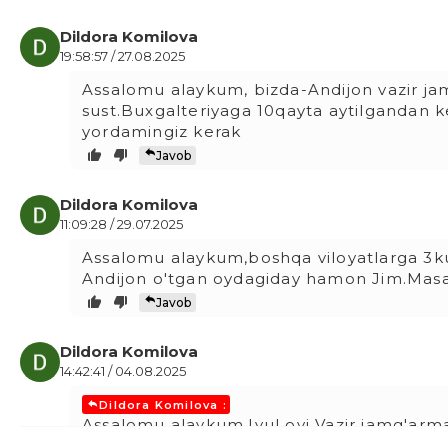
Dildora Komilova
19:58:57 / 27.08.2025
Assalomu alaykum, bizda-Andijon vazir jam
sust.Buxgalteriyaga 10qayta aytilgandan 
yordamingiz kerak
Javob
Dildora Komilova
11:09:28 / 29.07.2025
Assalomu alaykum,boshqa viloyatlarga 3kun
Andijon o'tgan oydagiday hamon Jim.Masa
Javob
Dildora Komilova
14:42:41 / 04.08.2025
Dildora Komilova :
Assalomu alaykum,Iyul oyi Vazir jamg'arma
to'lanmadi,bunga kim javobgar?.