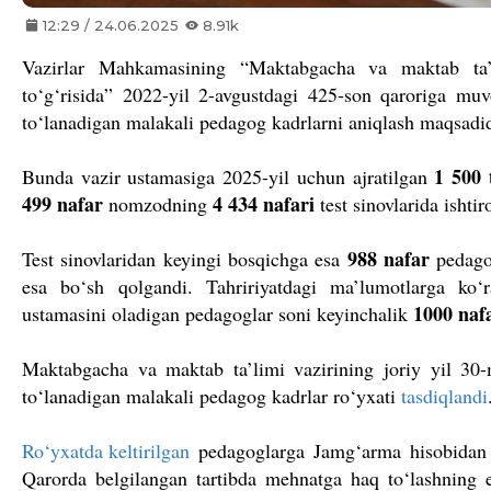
12:29 / 24.06.2025
8.91k
Vazirlar Mahkamasining “Maktabgacha va maktab ta’lim
to‘g‘risida” 2022-yil 2-avgustdagi 425-son qaroriga mu
to‘lanadigan malakali pedagog kadrlarni aniqlash maqsadid
1 500 
Bunda vazir ustamasiga 2025-yil uchun ajratilgan
499 nafar
4 434 nafari
nomzodning
test sinovlarida ishtir
988 nafar
Test sinovlaridan keyingi bosqichga esa
pedago
esa bo‘sh qolgandi. Tahririyatdagi ma’lumotlarga ko‘r
1000 naf
ustamasini oladigan pedagoglar soni keyinchalik
Maktabgacha va maktab ta’limi vazirining joriy yil 30-
to‘lanadigan malakali pedagog kadrlar ro‘yxati
tasdiqlandi
Ro‘yxatda keltirilgan
pedagoglarga Jamg‘arma hisobidan 
Qarorda belgilangan tartibda mehnatga haq to‘lashnin