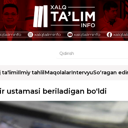
j ta'limi
Ilmiy tahlil
Maqolalar
Intervyu
So‘ragan edi
ir ustamasi beriladigan bo‘ldi