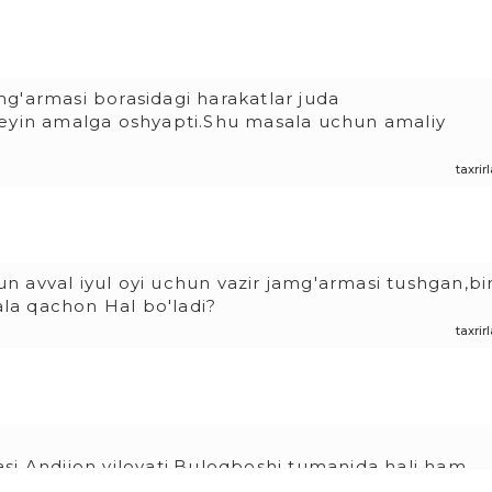
g'armasi borasidagi harakatlar juda
keyin amalga oshyapti.Shu masala uchun amaliy
taxri
 avval iyul oyi uchun vazir jamg'armasi tushgan,bi
la qachon Hal bo'ladi?
taxri
si Andijon viloyati,Buloqboshi tumanida hali ham