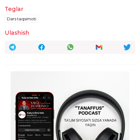
taxrirlangan
Javob
Teglar
Feruza Gafurova
Dars taqsimoti
22:49:19 / 02.11.2025
Ulashish
feruzahon teshaoboyeva :
2022 yilda bolgan attestatsiyada bahorda 2
toifa, kuzgisida 1 toifa olganman . Õsha
paytdagi testlar yaxshi tuzilar edi. Mana 3
yildan beri oliy toifaga topshirib
õtolmayapman. Jismoniy tarbiya
õqituvchilariga tuzilgan testlardan
norozimiz, bizga boshqattan õtkazilishini
talab qilamiz.
taxrirlangan
Javob
feruzahon teshaoboyeva
15:40:05 / 02.02.2026
feruzahon teshaoboyeva :
Buyruqni o‘zini va ilovalarini to‘liq shaklda
jo‘nating