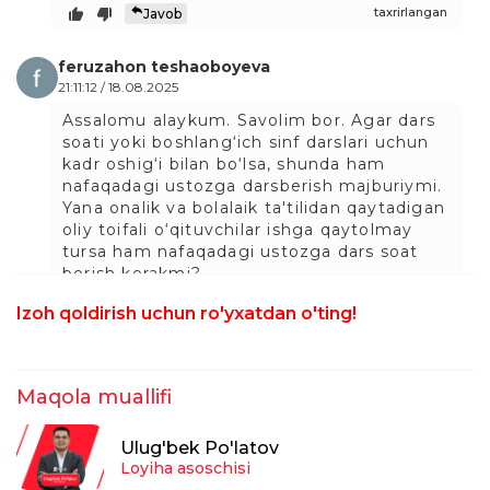
taxrirlangan
Javob
feruzahon teshaoboyeva
21:11:12 / 18.08.2025
Assalomu alaykum. Savolim bor. Agar dars
soati yoki boshlang‘ich sinf darslari uchun
kadr oshig‘i bilan bo‘lsa, shunda ham
nafaqadagi ustozga darsberish majburiymi.
Yana onalik va bolalaik ta'tilidan qaytadigan
oliy toifali o‘qituvchilar ishga qaytolmay
tursa ham nafaqadagi ustozga dars soat
berish kerakmi?
taxrirlangan
Javob
Izoh qoldirish uchun ro'yxatdan o'ting!
Gulzada Abiyeva
14:38:37 / 16.10.2025
Maqola muallifi
feruzahon teshaoboyeva :
3271-sonli nizomda PHD unvoni borlar
Ulug'bek Po'latov
haqida aniq malumot berilmaganligi
Loyiha asoschisi
muommo bólyapti