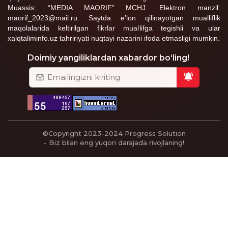
Muassis: “MEDIA MAORIF” MCHJ. Elektron manzil:
maorif_2023@mail.ru. Saytda e’lon qilinayotgan mualliflik
maqolalarida keltirilgan fikrlar muallifga tegishli va ular
xalqtaliminfo.uz tahririyati nuqtayi nazarini ifoda etmasligi mumkin.
Doimiy yangiliklardan xabardor bo‘ling!
©Copyright 2023-2024
Progress Solution
- Biz bilan eng yuqori darajada rivojlaning!