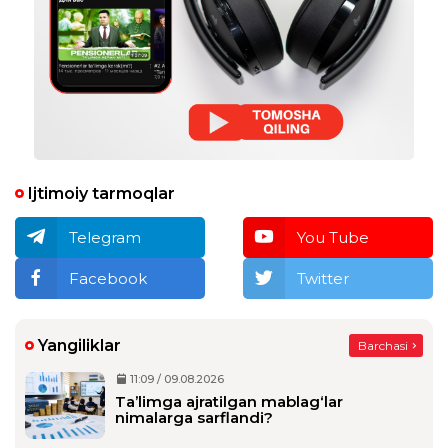
taxrirlangan
Javob
Ijtimoiy tarmoqlar
Telegram
You Tube
Facebook
Twitter
Yangiliklar
Barchasi
11:09 / 09.08.2026
Ta’limga ajratilgan mablag‘lar
nimalarga sarflandi?