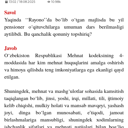
13:02 / 18.08.2025
10.98k
Savol
Yaqinda
‘
‘
Rayono
’
’
da bo‘lib o‘tgan majlisda bu yil
pensioner o‘qituvchilarga umuman dars berilmasligi
aytilibdi. Bu qanchalik qonuniy topshiriq?
Javob
O‘zbekiston Respublikasi Mehnat kodeksining 4-
moddasida har kim mehnat huquqlarini amalga oshirish
va himoya qilishda teng imkoniyatlarga ega ekanligi qayd
etilgan.
Shuningdek, mehnat va mashg‘ulotlar sohasida kamsitish
taqiqlangan bo‘lib, jinsi, yoshi, irqi, millati, tili, ijtimoiy
kelib chiqishi, mulkiy holati va mansab mavqeyi, yashash
joyi, dinga bo‘lgan munosabati, e’tiqodi, jamoat
birlashmalariga mansubligi, shuningdek xodimlarning
ishchanlik sifatlari va mehnati natijalari bilan bog‘liq