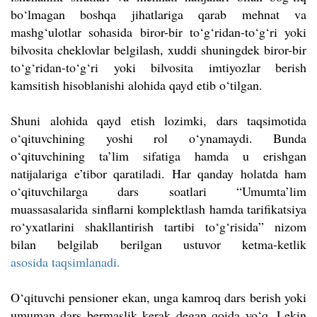
bo‘lmagan boshqa jihatlariga qarab mehnat va
mashg‘ulotlar sohasida biror-bir to‘g‘ridan-to‘g‘ri yoki
bilvosita cheklovlar belgilash, xuddi shuningdek biror-bir
to‘g‘ridan-to‘g‘ri yoki bilvosita imtiyozlar berish
kamsitish hisoblanishi alohida qayd etib o‘tilgan.
Shuni alohida qayd etish lozimki, dars taqsimotida
o‘qituvchining yoshi rol o‘ynamaydi. Bunda
o‘qituvchining ta’lim sifatiga hamda u erishgan
natijalariga e’tibor qaratiladi. Har qanday holatda ham
o‘qituvchilarga dars soatlari “Umumta’lim
muassasalarida sinflarni komplektlash hamda tarifikatsiya
ro‘yxatlarini shakllantirish tartibi to‘g‘risida” nizom
bilan belgilab berilgan ustuvor ketma-ketlik
asosida taqsimlanadi.
O‘qituvchi pensioner ekan, unga kamroq dars berish yoki
umuman dars bermaslik kerak degan qoida yo‘q. Lekin