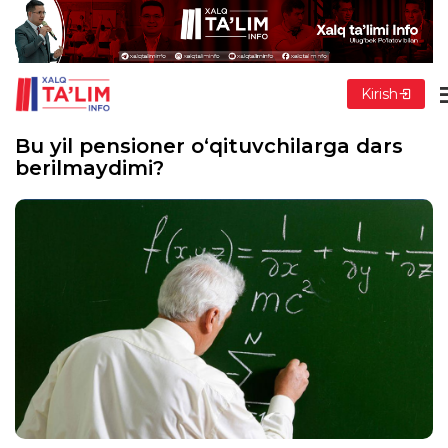
Kirish
Bu yil pensioner o‘qituvchilarga dars
berilmaydimi?