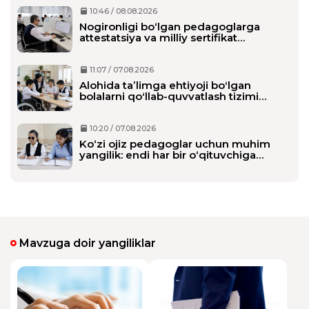
10:46 / 08.08.2026
Nogironligi bo‘lgan pedagoglarga
attestatsiya va milliy sertifikat
imtihonlarida qo‘shimcha vaqt beriladi
11:07 / 07.08.2026
Alohida taʼlimga ehtiyoji boʻlgan
bolalarni qoʻllab-quvvatlash tizimi
tubdan oʻzgaradi
10:20 / 07.08.2026
Ko‘zi ojiz pedagoglar uchun muhim
yangilik: endi har bir o‘qituvchiga
alohida shaxsiy assistent biriktiriladi
Mavzuga doir yangiliklar