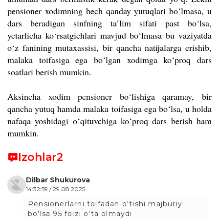
pensioner xodimning hech qanday yutuqlari bo‘lmasa, u
dars beradigan sinfning ta’lim sifati past bo‘lsa,
yetarlicha ko‘rsatgichlari mavjud bo‘lmasa bu vaziyatda
o‘z fanining mutaxassisi, bir qancha natijalarga erishib,
malaka toifasiga ega bo‘lgan xodimga ko‘proq dars
soatlari berish mumkin.
Aksincha xodim pensioner bo‘lishiga qaramay, bir
qancha yutuq hamda malaka toifasiga ega bo‘lsa, u holda
nafaqa yoshidagi o‘qituvchiga ko‘proq dars berish ham
mumkin.
Izohlar
2
Dilbar Shukurova
14:32:59 / 29.08.2025
Pensionerlarni toifadan o'tishi majburiy
bo'lsa 95 foizi o'ta olmaydi