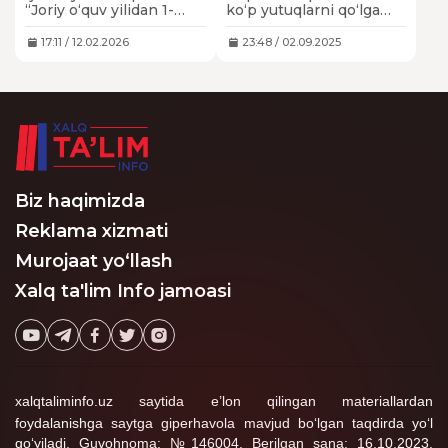
yoki birinchi toifali
mumkinmi?
“Joriy o‘quv yilidan 1-
ko‘p yutuqlarni qo‘lga
bo‘lishi kerakmi?
sinfni o‘qitadigan
kiritsa, uning dars
o‘qituvchilar oliy yoki
taqsimoti bo‘yicha
17:11 / 12.02.2026
23:48 / 02.09.2025
birinchi toifali bo‘lishlari
maqomi ham shunga
shart” degan
mutanosib ravishda
mazmundagi xabarlar
oshib boradi.
tarqalmoqda. Bu
qanchalik asosli?
Biz haqimizda
Reklama xizmati
Murojaat yo‘llash
Xalq ta'lim Info jamoasi
xalqtaliminfo.uz saytida e’lon qilingan materiallardan
foydalanishga saytga giperhavola mavjud bo‘lgan taqdirda yo‘l
qo‘yiladi. Guvohnoma: №146004. Berilgan sana: 16.10.2023.