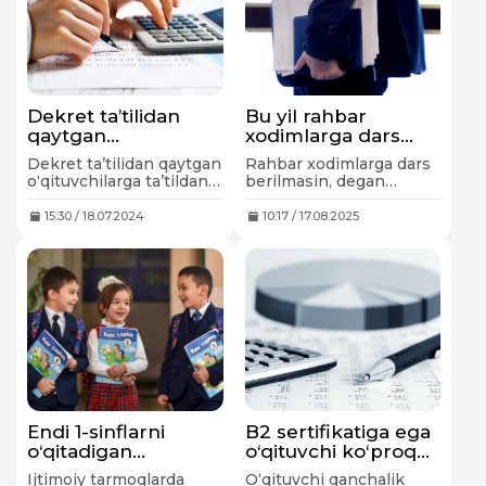
Dekret ta’tilidan
Bu yil rahbar
qaytgan
xodimlarga dars
o‘qituvchilarga faqat
berilmaydimi?
Dekret ta’tilidan qaytgan
Rahbar xodimlarga dars
ta’tildan avvalgi dars
o‘qituvchilarga ta’tildan
berilmasin, degan
soatlarigina
avvalgi dars soatlarigina
taqiqlovchi qoida yo‘q.
beriladimi?
beriladi degan qoida
15:30 / 18.07.2024
10:17 / 17.08.2025
yo‘q.
Endi 1-sinflarni
B2 sertifikatiga ega
o‘qitadigan
o‘qituvchi ko‘proq
o‘qituvchilar oliy
dars olishi
Ijtimoiy tarmoqlarda
O‘qituvchi qanchalik