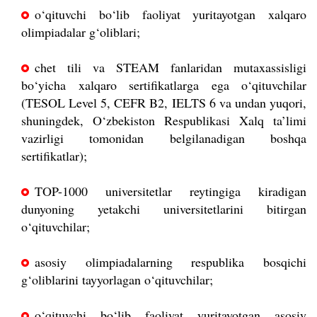
o‘qituvchi bo‘lib faoliyat yuritayotgan xalqaro
olimpiadalar g‘oliblari;
chet tili va STEAM fanlaridan mutaxassisligi
bo‘yicha xalqaro sertifikatlarga ega o‘qituvchilar
(TESOL Level 5, CEFR B2, IELTS 6 va undan yuqori,
shuningdek, O‘zbekiston Respublikasi Xalq ta’limi
vazirligi tomonidan belgilanadigan boshqa
sertifikatlar);
TOP-1000 universitetlar reytingiga kiradigan
dunyoning yetakchi universitetlarini bitirgan
o‘qituvchilar;
asosiy olimpiadalarning respublika bosqichi
g‘oliblarini tayyorlagan o‘qituvchilar;
o‘qituvchi bo‘lib faoliyat yuritayotgan asosiy