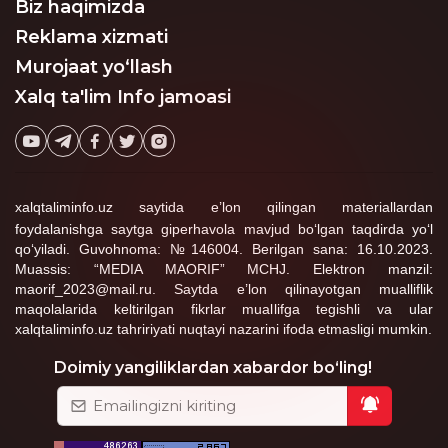
Biz haqimizda
21:54:34 / 22.08.2024
Reklama xizmati
Assalomu alaykum
... :
Murojaat yo‘llash
taxrirlangan
Javob
Xalq ta'lim Info jamoasi
А. Исматов
15:39:19 / 21.01.2025
... :
Ba'zi maktablarda o'quvchilar 2 smenada
xalqtaliminfo.uz saytida e’lon qilingan materiallardan
o'qiydi va dekabr ,yanvar ,fevral oylarida kun
foydalanishga saytga giperhavola mavjud bo‘lgan taqdirda yo‘l
qisqaligini hisobga olib tanafuslar 5 minut
qo‘yiladi. Guvohnoma: №146004. Berilgan sana: 16.10.2023.
,katta tanafuslar 10 minutdan qilib ,dars
Muassis: “MEDIA MAORIF” MCHJ. Elektron manzil:
mashg'ulotlari davomiyligi 40 minutdan
maorif_2023@mail.ru. Saytda e’lon qilinayotgan mualliflik
qilib belgilangan.
maqolalarida keltirilgan fikrlar muallifga tegishli va ular
xalqtaliminfo.uz tahririyati nuqtayi nazarini ifoda etmasligi mumkin.
1
taxrirlangan
Javob
Doimiy yangiliklardan xabardor bo‘ling!
Gulzada Abiyeva
14:42:04 / 15.08.2025
... :