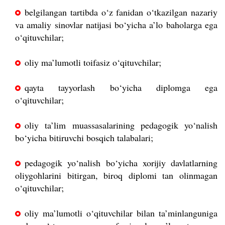
belgilangan tartibda o‘z fanidan o‘tkazilgan nazariy
va amaliy sinovlar natijasi bo‘yicha a’lo baholarga ega
o‘qituvchilar;
oliy ma’lumotli toifasiz o‘qituvchilar;
qayta tayyorlash bo‘yicha diplomga ega
o‘qituvchilar;
oliy ta’lim muassasalarining pedagogik yo‘nalish
bo‘yicha bitiruvchi bosqich talabalari;
pedagogik yo‘nalish bo‘yicha xorijiy davlatlarning
oliygohlarini bitirgan, biroq diplomi tan olinmagan
o‘qituvchilar;
oliy ma’lumotli o‘qituvchilar bilan ta’minlanguniga