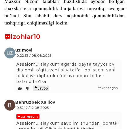
Mazkur Nizom talablari buzilishida aybdor bo‘lgan
shaxslar esa qonunchilik hujjatlariga muvofiq javobgar
bo‘ladi. Shu sababli, dars taqsimotida qonunchilikdan
tashqariga chiqilmasligi lozim.
Izohlar
10
uz movi
10:22:53 / 08.08.2025
Assalomu alaykum agarda qayta tayyorlov
diplomli oʻqituvchi oliy toifali boʻlsachi yani
bakalavr diplomli oʻqituvchidan toifasi
baland boʻlsa
taxrirlangan
Javob
Behruzbek Xalilov
10:52:17 / 12.08.2025
uz movi :
Assalomu alaykum savolim shundan iboratki