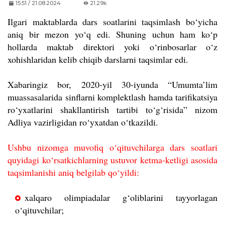
15:51 / 21.08.2024
21.29k
Ilgari maktablarda dars soatlarini taqsimlash bo‘yicha
aniq bir mezon yo‘q edi. Shuning uchun ham ko‘p
hollarda maktab direktori yoki o‘rinbosarlar o‘z
xohishlaridan kelib chiqib darslarni taqsimlar edi.
Xabaringiz bor, 2020-yil 30-iyunda “Umumta’lim
muassasalarida sinflarni komplektlash hamda tarifikatsiya
ro‘yxatlarini shakllantirish tartibi to‘g‘risida” nizom
Adliya vazirligidan ro‘yxatdan o‘tkazildi.
Ushbu nizomga muvofiq o‘qituvchilarga dars soatlari
quyidagi ko‘rsatkichlarning ustuvor ketma-ketligi asosida
taqsimlanishi aniq belgilab qo‘yildi:
xalqaro olimpiadalar g‘oliblarini tayyorlagan
o‘qituvchilar;