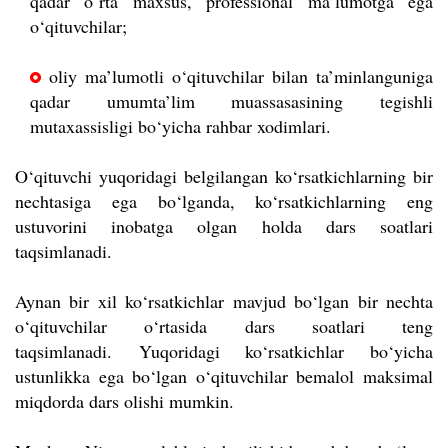
qadar o‘rta maxsus, professional ma’lumotga ega
o‘qituvchilar;
oliy ma’lumotli o‘qituvchilar bilan ta’minlanguniga
qadar umumta’lim muassasasining tegishli
mutaxassisligi bo‘yicha rahbar xodimlari.
O‘qituvchi yuqoridagi belgilangan ko‘rsatkichlarning bir
nechtasiga ega bo‘lganda, ko‘rsatkichlarning eng
ustuvorini inobatga olgan holda dars soatlari
taqsimlanadi.
Aynan bir xil ko‘rsatkichlar mavjud bo‘lgan bir nechta
o‘qituvchilar o‘rtasida dars soatlari teng
taqsimlanadi.
Yuqoridagi ko‘rsatkichlar bo‘yicha
ustunlikka ega bo‘lgan o‘qituvchilar bemalol maksimal
miqdorda dars olishi mumkin.