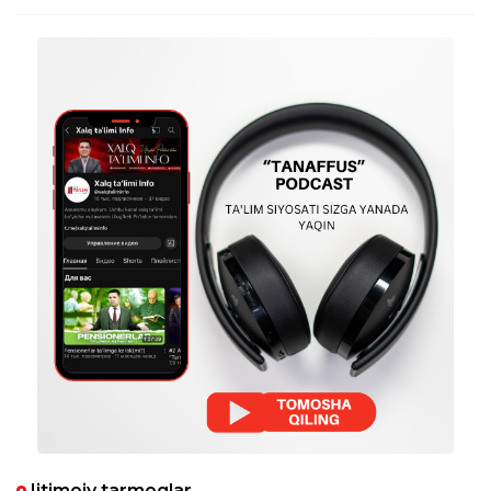
oliy toifali ingliz tili o‘qituvchisiman.Xalqaro
TKT sertifikatim bor,2 yil bo‘ldi olganimga.
Qayta tayyorlovdan fransuz tilidan
o‘tganman.Ketma-ketlik bo‘yicha qayta
tayyorlov ro‘yxatning oxirida turibdi, meni
oliy toifamga va Xalqaro sertifikatim
borligiga qarab dars olaman to‘g‘rimi
taxrirlangan
Javob
Gulnoz Obidova
13:09:28 / 07.08.2025
11 yillik stajga egaman. 50% li xalqaro
sertifikat, oliy toifa bn qancha dars olishim
mumkin?
taxrirlangan
Javob
Lobar
22:00:25 / 22.08.2024
Assalomu alaykum! Onam 32 yildan buyon
(1992- yil tehnikumni tamomlaganlar)
Ijtimoiy tarmoqlar