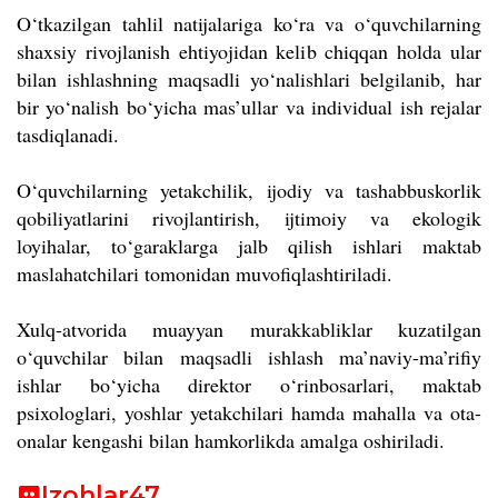
O‘tkazilgan tahlil natijalariga ko‘ra va o‘quvchilarning
shaxsiy rivojlanish ehtiyojidan kelib chiqqan holda ular
bilan ishlashning maqsadli yo‘nalishlari belgilanib, har
bir yo‘nalish bo‘yicha mas’ullar va individual ish rejalar
tasdiqlanadi.
O‘quvchilarning yetakchilik, ijodiy va tashabbuskorlik
qobiliyatlarini rivojlantirish, ijtimoiy va ekologik
loyihalar, to‘garaklarga jalb qilish ishlari maktab
maslahatchilari tomonidan muvofiqlashtiriladi.
Xulq-atvorida muayyan murakkabliklar kuzatilgan
o‘quvchilar bilan maqsadli ishlash ma’naviy-ma’rifiy
ishlar bo‘yicha direktor o‘rinbosarlari, maktab
psixologlari, yoshlar yetakchilari hamda mahalla va ota-
onalar kengashi bilan hamkorlikda amalga oshiriladi.
Izohlar
47