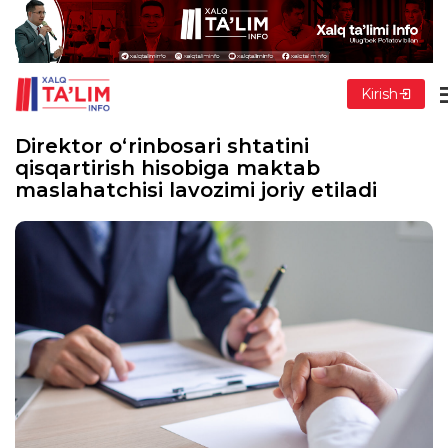
Kirish
Direktor o‘rinbosari shtatini
qisqartirish hisobiga maktab
maslahatchisi lavozimi joriy etiladi