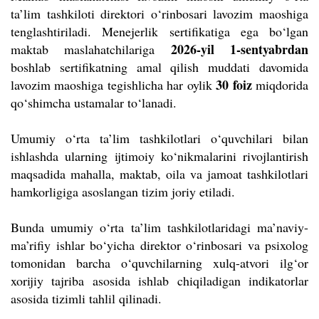
ta’lim tashkiloti direktori o‘rinbosari lavozim maoshiga
tenglashtiriladi. Menejerlik sertifikatiga ega bo‘lgan
2026-yil 1-sentyabrdan
maktab maslahatchilariga
boshlab sertifikatning amal qilish muddati davomida
30 foiz
lavozim maoshiga tegishlicha har oylik
miqdorida
qo‘shimcha ustamalar to‘lanadi.
Umumiy o‘rta ta’lim tashkilotlari o‘quvchilari bilan
ishlashda ularning ijtimoiy ko‘nikmalarini rivojlantirish
maqsadida mahalla, maktab, oila va jamoat tashkilotlari
hamkorligiga asoslangan tizim joriy etiladi.
Bunda umumiy o‘rta ta’lim tashkilotlaridagi ma’naviy-
ma’rifiy ishlar bo‘yicha direktor o‘rinbosari va psixolog
tomonidan barcha o‘quvchilarning xulq-atvori ilg‘or
xorijiy tajriba asosida ishlab chiqiladigan indikatorlar
asosida tizimli tahlil qilinadi.