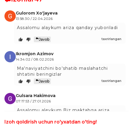
Gulorom Xo'jayeva
13:58:30 / 22.04.2026
Assalomu alaykum ariza qanday yuboriladi
taxrirlangan
Javob
Ikromjon Azimov
14:34:02 / 08.02.2026
Ma'naviyatchini bo'shatib maslahatchi
shtatini beringizlar
taxrirlangan
Javob
Gulsara Hakimova
07:17:53 / 27.01.2026
Assalomu aleykum Biz maktabga ariza
topshiribmiz Endi tanlovga kirsak yopilibti
Izoh qoldirish uchun ro'yxatdan o'ting!
Ishsiz yurgan diplomi borlar bilmaydiku
qayga qanday topshirishni Maktab