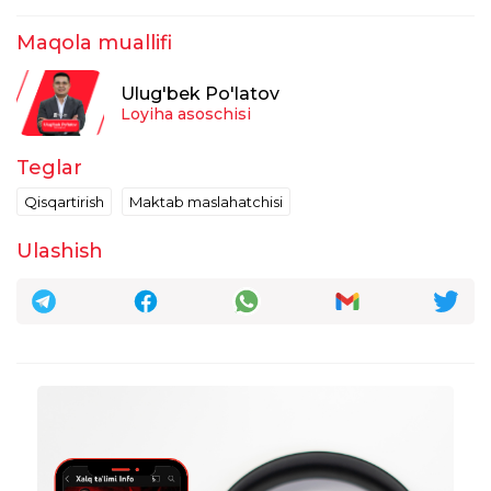
raxbariyati xam ariza olib qolgan Qayta
ochinglar vakansiya toʻldi demasdan sababi
Maqola muallifi
bu tanlov xamma xam oʻtadi degani emas ʻ
taxrirlangan
Javob
Ulug'bek Po'latov
Loyiha asoschisi
Doniyor Jo‘ranov
19:36:14 / 30.12.2025
Teglar
Assalomu aleykum hammaga qabul
yakunlanganmi maktab maslahatchisi
Qisqartirish
Maktab maslahatchisi
lavozimiga
Ulashish
taxrirlangan
Javob
Aziza
15:43:17 / 19.12.2025
Assalom-u alaykum. Dekretdagi Ma'naviy-
ma'rifiy ishlar bo'yicha direktor oʻrinbosarlari
shtati qisqarganligi uchun toʻgʻridan toʻgʻri
Maktab maslahatchisi lavozimiga oʻtsa
boladimi. Yoki ishdan bo'shatiladimi
taxrirlangan
Javob