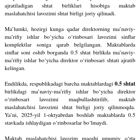
ajratiladigan shtat birliklari hisobiga maktab
maslahatchisi lavozimi shtat birligi joriy qilinadi.
Ma’lumki, hozirgi kunga qadar direktorning ma’naviy-
ma’rifiy ishlar bo‘yicha o‘rinbosari lavozimi sinflar
komplektlar soniga qarab belgilangan. Maktablarda
sinflar soni oshib borganda 0.5 shtat birlikda ma’naviy-
ma’rifiy ishlar bo‘yicha direktor o‘rinbosari shtati ajratib
kelingan.
0.5 shtat
Endilikda, respublikadagi barcha maktablardagi
birlikdagi ma’naviy-ma’rifiy ishlar bo‘yicha direktor
o‘rinbosari lavozimi maqbullashtirilib, maktab
maslahatchisi lavozimi shtat birligi joriy qilinmoqda.
Ya’ni, 2025-yil 1-oktyabrdan boshlab maktablarda 0.5
stavkada ishlaydigan o‘rinbosarlar bo‘lmaydi.
Maktab maslahatchisi lavozim maoshi umumiy o‘rta