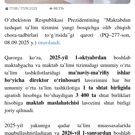
17:08 / 17.09.2025
88.37k
O
‘
zbekiston Respublikasi Prezidentining
“Maktabdan
tashqari ta’lim tizimini yangi bosqichga olib chiqish
chora-tadbirlari to‘g‘risida”gi qarori (PQ–277-son,
08.09.2025 y.)
imzolandi.
2025-yil 1-oktyabrdan
Qarorga ko‘ra,
boshlab
maktabgacha va maktab ta’limi tizimidagi umumiy o‘rta
ma’naviy-ma’rifiy ishlar
ta’lim tashkilotlaridagi
bo‘yicha direktor o‘rinbosari
lavozimini har bir
1 ta shtat birligida
umumiy o‘rta ta’lim tashkilotiga
3 400 ta
ajratish hisobiga bo‘shaydigan
shtat birliklari
maktab maslahatchisi
hisobiga
lavozimi shtat birligi
joriy qilinadi.
2025-yil yakuniga qadar ta’lim muassasalarida
2026-yil 1-yanvardan
maqbullashtiriladigan va
boshlab