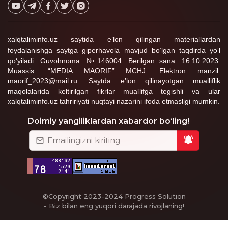
Furqatbek Yo'chiboyev
06:07:47 / 12.01.2026
xalqtaliminfo.uz saytida e’lon qilingan materiallardan
foydalanishga saytga giperhavola mavjud bo‘lgan taqdirda yo‘l
Davron To'rayev :
qo‘yiladi. Guvohnoma: №146004. Berilgan sana: 16.10.2023.
Bizning maktabimiz maktab maslahatchisi
Muassis: “MEDIA MAORIF” MCHJ. Elektron manzil:
lavozimi boyicha vakansiyalarda
maorif_2023@mail.ru. Saytda e’lon qilinayotgan mualliflik
chiqmadi,ariza yuborolmadim,bizning
maqolalarida keltirilgan fikrlar muallifga tegishli va ular
maktabimiz uchun saytda boshqatdan
xalqtaliminfo.uz tahririyati nuqtayi nazarini ifoda etmasligi mumkin.
vakansiyalar e'lon qilinadimi, bizning
maktabimiz 300 tagacha o'quvchilar soniga
Doimiy yangiliklardan xabardor bo‘ling!
kiradi
taxrirlangan
Javob
Gulasal Jovliyeva
22:17:05 / 05.10.2025
Assalomu alaykum. Shunday ham ma'naviy-
ma'rifiy ishlar bo‘yicha direktor o‘rinbosari
©Copyright 2023-2024
Progress Solution
ishlari ko'p edi.Nega qisqartiradi
- Biz bilan eng yuqori darajada rivojlaning!
2
taxrirlangan
Javob